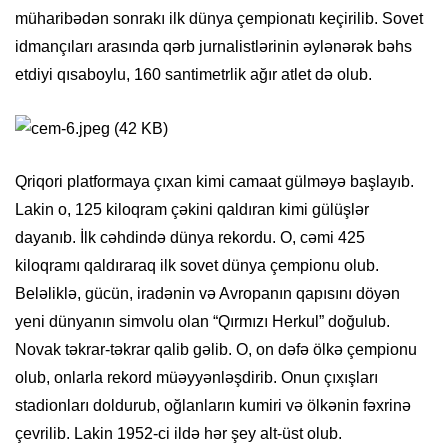
müharibədən sonrakı ilk dünya çempionatı keçirilib. Sovet
idmançıları arasında qərb jurnalistlərinin əylənərək bəhs
etdiyi qısaboylu, 160 santimetrlik ağır atlet də olub.
Qriqori platformaya çıxan kimi camaat gülməyə başlayıb.
Lakin o, 125 kiloqram çəkini qaldıran kimi gülüşlər
dayanıb. İlk cəhdində dünya rekordu. O, cəmi 425
kiloqramı qaldıraraq ilk sovet dünya çempionu olub.
Beləliklə, gücün, iradənin və Avropanın qapısını döyən
yeni dünyanın simvolu olan “Qırmızı Herkul” doğulub.
Novak təkrar-təkrar qalib gəlib. O, on dəfə ölkə çempionu
olub, onlarla rekord müəyyənləşdirib. Onun çıxışları
stadionları doldurub, oğlanların kumiri və ölkənin fəxrinə
çevrilib. Lakin 1952-ci ildə hər şey alt-üst olub.