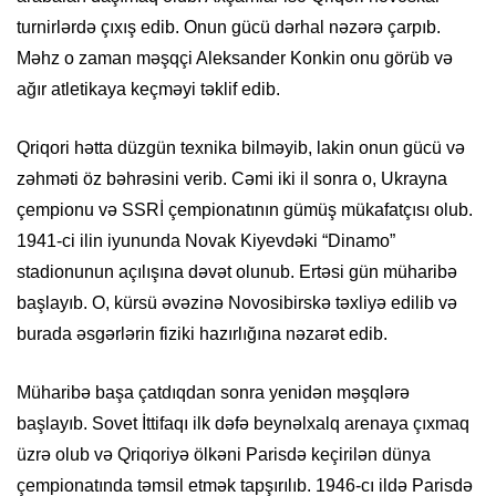
turnirlərdə çıxış edib. Onun gücü dərhal nəzərə çarpıb.
Məhz o zaman məşqçi Aleksander Konkin onu görüb və
ağır atletikaya keçməyi təklif edib.
Qriqori hətta düzgün texnika bilməyib, lakin onun gücü və
zəhməti öz bəhrəsini verib. Cəmi iki il sonra o, Ukrayna
çempionu və SSRİ çempionatının gümüş mükafatçısı olub.
1941-ci ilin iyununda Novak Kiyevdəki “Dinamo”
stadionunun açılışına dəvət olunub. Ertəsi gün müharibə
başlayıb. O, kürsü əvəzinə Novosibirskə təxliyə edilib və
burada əsgərlərin fiziki hazırlığına nəzarət edib.
Müharibə başa çatdıqdan sonra yenidən məşqlərə
başlayıb. Sovet İttifaqı ilk dəfə beynəlxalq arenaya çıxmaq
üzrə olub və Qriqoriyə ölkəni Parisdə keçirilən dünya
çempionatında təmsil etmək tapşırılıb. 1946-cı ildə Parisdə