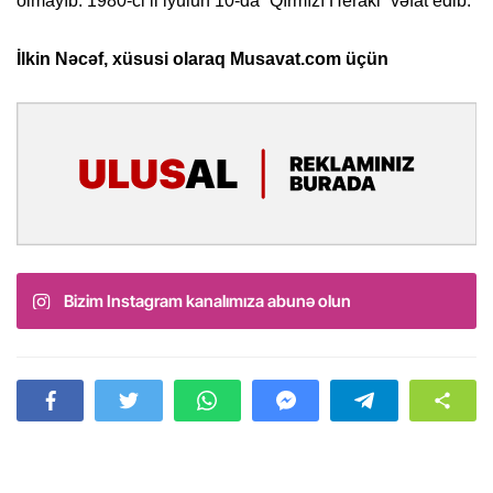
olmayıb. 1980-ci il iyulun 10-da “Qırmızı Herakl” vəfat edib.
İlkin Nəcəf, xüsusi olaraq Musavat.com üçün
Bizim Instagram kanalımıza abunə olun