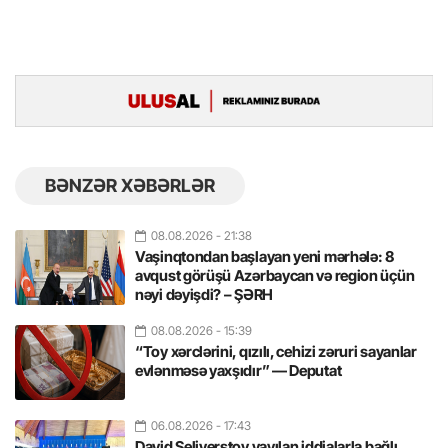
BƏNZƏR XƏBƏRLƏR
08.08.2026
- 21:38
Vaşinqtondan başlayan yeni mərhələ: 8
avqust görüşü Azərbaycan və region üçün
nəyi dəyişdi? – ŞƏRH
08.08.2026
- 15:39
“Toy xərclərini, qızılı, cehizi zəruri sayanlar
evlənməsə yaxşıdır” — Deputat
06.08.2026
- 17:43
David Seliverstov yayılan iddialarla bağlı