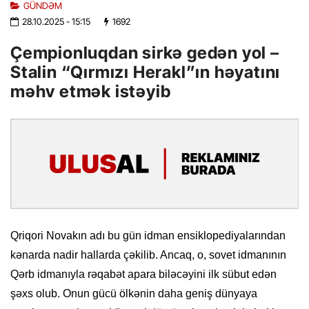
GÜNDƏM
28.10.2025
- 15:15
1692
Çempionluqdan sirkə gedən yol –
Stalin “Qırmızı Herakl”ın həyatını
məhv etmək istəyib
Qriqori Novakın adı bu gün idman ensiklopediyalarından
kənarda nadir hallarda çəkilib. Ancaq, o, sovet idmanının
Qərb idmanıyla rəqabət apara biləcəyini ilk sübut edən
şəxs olub. Onun gücü ölkənin daha geniş dünyaya