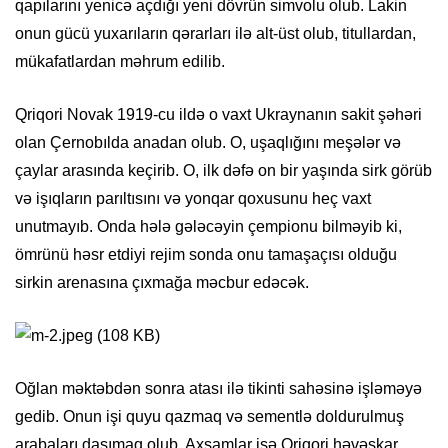
qapılarını yenicə açdığı yeni dövrün simvolu olub. Lakin
onun gücü yuxarıların qərarları ilə alt-üst olub, titullardan,
mükafatlardan məhrum edilib.
Qriqori Novak 1919-cu ildə o vaxt Ukraynanın sakit şəhəri
olan Çernobılda anadan olub. O, uşaqlığını meşələr və
çaylar arasında keçirib. O, ilk dəfə on bir yaşında sirk görüb
və işıqların parıltısını və yonqar qoxusunu heç vaxt
unutmayıb. Onda hələ gələcəyin çempionu bilməyib ki,
ömrünü həsr etdiyi rejim sonda onu tamaşaçısı olduğu
sirkin arenasına çıxmağa məcbur edəcək.
Oğlan məktəbdən sonra atası ilə tikinti sahəsinə işləməyə
gedib. Onun işi quyu qazmaq və sementlə doldurulmuş
arabaları daşımaq olub. Axşamlar isə Qriqori həvəskar