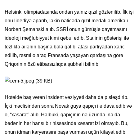
Helsinki olimpiadasında ondan yalnız qızıl gözlənilib. İlk işi
onu liderliyə aparıb, lakin nəticədə qızıl medalı amerikalı
Norbert Şemanski alıb. SSRİ onun gümüşlə qayıtmasını
ideoloji məğlubiyyət kimi qəbul edib. Stalinin göstərişi ilə
tezliklə ailənin başına bəla gəlib: atası partiyadan xaric
edilib, rəsmi olaraq Fransada yaşayan qardaşına görə
Qriqorinin özü etibarsızlıqda şübhəli bilinib.
Hoteldə baş verən insident vəziyyəti daha da pisləşdirib.
İçki məclisindən sonra Novak guya qapıçı ilə dava edib və
o, “xəsarət” alıb. Halbuki, qapıçının nə üzündə, nə də
bədənin hər hansı bir hissəsində xəsarət izi olmayıb. Bu,
onun idman karyerasını başa vurması üçün kifayət edib.