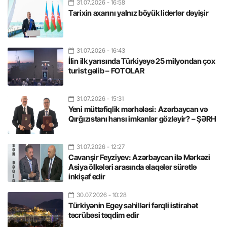
31.07.2026
- 16:58
Tarixin axarını yalnız böyük liderlər dəyişir
31.07.2026
- 16:43
İlin ilk yarısında Türkiyəyə 25 milyondan çox
turist gəlib – FOTOLAR
31.07.2026
- 15:31
Yeni müttəfiqlik mərhələsi: Azərbaycan və
Qırğızıstanı hansı imkanlar gözləyir? – ŞƏRH
31.07.2026
- 12:27
Cavanşir Feyziyev: Azərbaycan ilə Mərkəzi
Asiya ölkələri arasında əlaqələr sürətlə
inkişaf edir
30.07.2026
- 10:28
Türkiyənin Egey sahilləri fərqli istirahət
təcrübəsi təqdim edir