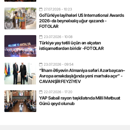
27.07.2026
- 10:23
GoTürkiye layihələri US International Awards
2026-da beynəlxalq uğur qazandı -
FOTOLAR
23.07.2026
- 10:08
Türkiyə yay tətili üçün ən əlçatan
istiqamətlərdən biridir -FOTOLAR
23.07.2026
- 09:54
“İlham Əliyevin Almaniya səfəri Azərbaycan–
Avropa əməkdaşlığında yeni mərhələ açır” -
CAVANŞİR FEYZİYEV
22.07.2026
- 17:20
YAP Səbail rayon təşkilatında Milli Mətbuat
Günü qeyd olunub