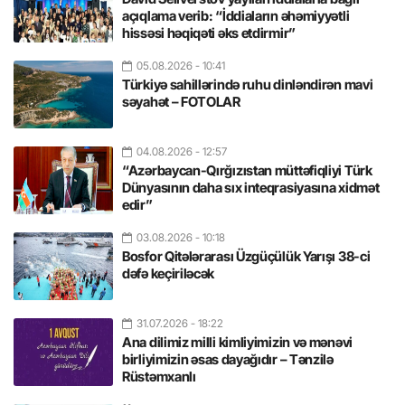
açıqlama verib: “İddiaların əhəmiyyətli
hissəsi həqiqəti əks etdirmir”
05.08.2026
- 10:41
Türkiyə sahillərində ruhu dinləndirən mavi
səyahət – FOTOLAR
04.08.2026
- 12:57
“Azərbaycan-Qırğızıstan müttəfiqliyi Türk
Dünyasının daha sıx inteqrasiyasına xidmət
edir”
03.08.2026
- 10:18
Bosfor Qitələrarası Üzgüçülük Yarışı 38-ci
dəfə keçiriləcək
31.07.2026
- 18:22
Ana dilimiz milli kimliyimizin və mənəvi
birliyimizin əsas dayağıdır – Tənzilə
Rüstəmxanlı