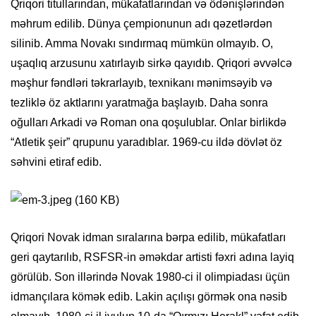
Qriqori titullarından, mükafatlarından və ödənişlərindən
məhrum edilib. Dünya çempionunun adı qəzetlərdən
silinib. Amma Novakı sındırmaq mümkün olmayıb. O,
uşaqlıq arzusunu xatırlayıb sirkə qayıdıb. Qriqori əvvəlcə
məşhur fəndləri təkrarlayıb, texnikanı mənimsəyib və
tezliklə öz aktlarını yaratmağa başlayıb. Daha sonra
oğulları Arkadi və Roman ona qoşulublar. Onlar birlikdə
“Atletik şeir” qrupunu yaradıblar. 1969-cu ildə dövlət öz
səhvini etiraf edib.
Qriqori Novak idman sıralarına bərpa edilib, mükafatları
geri qaytarılıb, RSFSR-in əməkdar artisti fəxri adına layiq
görülüb. Son illərində Novak 1980-ci il olimpiadası üçün
idmançılara kömək edib. Lakin açılışı görmək ona nəsib