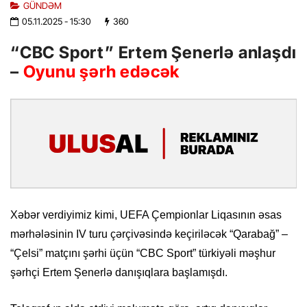
GÜNDƏM
05.11.2025
- 15:30
360
“CBC Sport” Ertem Şenerlə anlaşdı
–
Oyunu şərh edəcək
Xəbər verdiyimiz kimi, UEFA Çempionlar Liqasının əsas
mərhələsinin IV turu çərçivəsində keçiriləcək “Qarabağ” –
“Çelsi” matçını şərhi üçün “CBC Sport” türkiyəli məşhur
şərhçi Ertem Şenerlə danışıqlara başlamışdı.