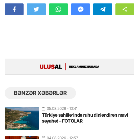
BƏNZƏR XƏBƏRLƏR
05.08.2026
- 10:41
Türkiyə sahillərində ruhu dinləndirən mavi
səyahət – FOTOLAR
04.08.2026
- 12:57