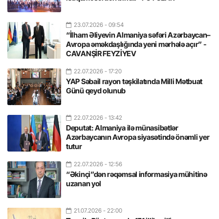
23.07.2026
- 09:54
“İlham Əliyevin Almaniya səfəri Azərbaycan–
Avropa əməkdaşlığında yeni mərhələ açır” -
CAVANŞİR FEYZİYEV
22.07.2026
- 17:20
YAP Səbail rayon təşkilatında Milli Mətbuat
Günü qeyd olunub
22.07.2026
- 13:42
Deputat: Almaniya ilə münasibətlər
Azərbaycanın Avropa siyasətində önəmli yer
tutur
22.07.2026
- 12:56
“Əkinçi”dən rəqəmsal informasiya mühitinə
uzanan yol
21.07.2026
- 22:00