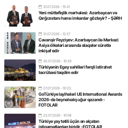
31.07.2026
- 15:31
Yeni müttəfiqlik mərhələsi: Azərbaycan və
Qırğızıstanı hansı imkanlar gözləyir? – ŞƏRH
31.07.2026
- 12:27
Cavanşir Feyziyev: Azərbaycan ilə Mərkəzi
Asiya ölkələri arasında əlaqələr sürətlə
inkişaf edir
30.07.2026
- 10:28
Türkiyənin Egey sahilləri fərqli istirahət
təcrübəsi təqdim edir
27.07.2026
- 10:23
GoTürkiye layihələri US International Awards
2026-da beynəlxalq uğur qazandı -
FOTOLAR
23.07.2026
- 10:08
Türkiyə yay tətili üçün ən əlçatan
istiqamətlərdən biridir -FOTOLAR