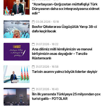
“Azərbaycan-Qırğızıstan müttəfiqliyi Türk
Dünyasının daha sıx inteqrasiyasına xidmət
edir”
03.08.2026
- 10:18
Bosfor Qitələrarası Üzgüçülük Yarışı 38-ci
dəfə keçiriləcək
31.07.2026
- 18:22
Ana dilimiz milli kimliyimizin və mənəvi
birliyimizin əsas dayağıdır – Tənzilə
Rüstəmxanlı
31.07.2026
- 16:58
Tarixin axarını yalnız böyük liderlər dəyişir
31.07.2026
- 16:43
İlin ilk yarısında Türkiyəyə 25 milyondan çox
turist gəlib – FOTOLAR