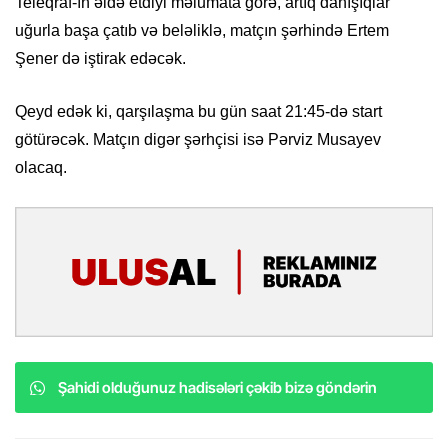
Teleqraf-ın əldə etdiyi məlumata görə, artıq danışıqlar
uğurla başa çatıb və beləliklə, matçın şərhində Ertem
Şener də iştirak edəcək.
Qeyd edək ki, qarşılaşma bu gün saat 21:45-də start
götürəcək. Matçın digər şərhçisi isə Pərviz Musayev
olacaq.
Şahidi olduğunuz hadisələri çəkib bizə göndərin