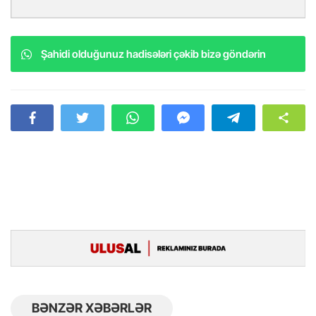
Şahidi olduğunuz hadisələri çəkib bizə göndərin
BƏNZƏR XƏBƏRLƏR