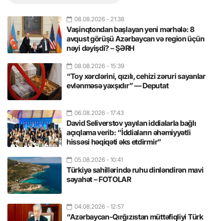
08.08.2026
- 21:38
Vaşinqtondan başlayan yeni mərhələ: 8
avqust görüşü Azərbaycan və region üçün
nəyi dəyişdi? – ŞƏRH
08.08.2026
- 15:39
“Toy xərclərini, qızılı, cehizi zəruri sayanlar
evlənməsə yaxşıdır” — Deputat
06.08.2026
- 17:43
David Seliverstov yayılan iddialarla bağlı
açıqlama verib: “İddiaların əhəmiyyətli
hissəsi həqiqəti əks etdirmir”
05.08.2026
- 10:41
Türkiyə sahillərində ruhu dinləndirən mavi
səyahət – FOTOLAR
04.08.2026
- 12:57
“Azərbaycan-Qırğızıstan müttəfiqliyi Türk