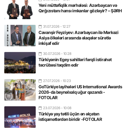
Yeni müttəfiqlik mərhələsi: Azərbaycan və
Qırğızıstanı hansı imkanlar gözləyir? – ŞƏRH
31.07.2026
- 12:27
Cavanşir Feyziyev: Azərbaycan ilə Mərkəzi
Asiya ölkələri arasında əlaqələr sürətlə
inkişaf edir
30.07.2026
- 10:28
Türkiyənin Egey sahilləri fərqli istirahət
təcrübəsi təqdim edir
27.07.2026
- 10:23
GoTürkiye layihələri US International Awards
2026-da beynəlxalq uğur qazandı -
FOTOLAR
23.07.2026
- 10:08
Türkiyə yay tətili üçün ən əlçatan
istiqamətlərdən biridir -FOTOLAR