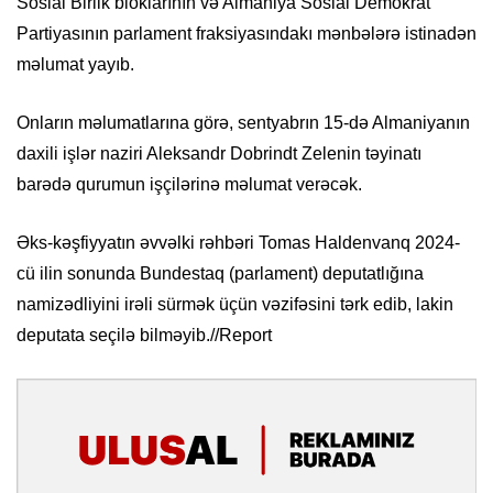
Sosial Birlik bloklarının və Almaniya Sosial Demokrat
Partiyasının parlament fraksiyasındakı mənbələrə istinadən
məlumat yayıb.
Onların məlumatlarına görə, sentyabrın 15-də Almaniyanın
daxili işlər naziri Aleksandr Dobrindt Zelenin təyinatı
barədə qurumun işçilərinə məlumat verəcək.
Əks-kəşfiyyatın əvvəlki rəhbəri Tomas Haldenvanq 2024-
cü ilin sonunda Bundestaq (parlament) deputatlığına
namizədliyini irəli sürmək üçün vəzifəsini tərk edib, lakin
deputata seçilə bilməyib.//Report