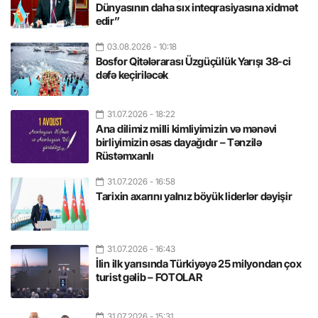
Dünyasının daha sıx inteqrasiyasına xidmət
edir”
03.08.2026
- 10:18
Bosfor Qitələrarası Üzgüçülük Yarışı 38-ci
dəfə keçiriləcək
31.07.2026
- 18:22
Ana dilimiz milli kimliyimizin və mənəvi
birliyimizin əsas dayağıdır – Tənzilə
Rüstəmxanlı
31.07.2026
- 16:58
Tarixin axarını yalnız böyük liderlər dəyişir
31.07.2026
- 16:43
İlin ilk yarısında Türkiyəyə 25 milyondan çox
turist gəlib – FOTOLAR
31.07.2026
- 15:31