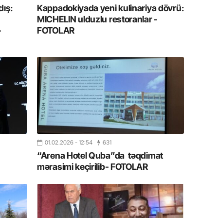
Azərbay
ış:
Kappadokiyada yeni kulinariya dövrü:
MICHELIN ulduzlu restoranlar -
14.07.
-
FOTOLAR
Şuşa dü
mərkəzin
yazır
13.07.
Azərbay
siyasi a
13.07.
Cavanşi
01.02.2026
- 12:54
631
Forumu 
“Arena Hotel Quba”da təqdimat
hadisəd
mərasimi keçirilib- FOTOLAR
13.07.
İstirahə
olan bu