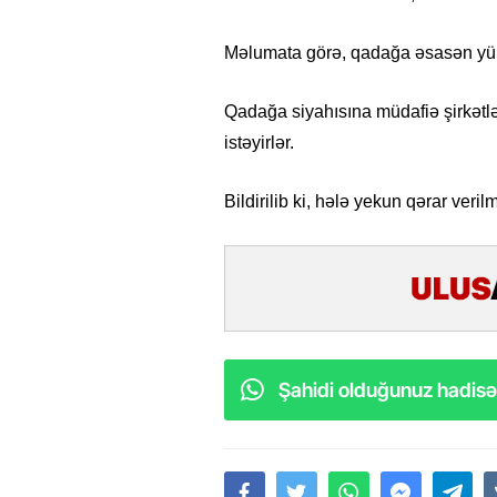
Məlumata görə, qadağa əsasən yüks
Qadağa siyahısına müdafiə şirkətlər
istəyirlər.
Bildirilib ki, hələ yekun qərar veril
Şahidi olduğunuz hadisəl