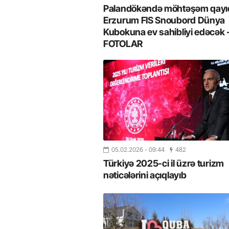
Palandökəndə möhtəşəm qayıd
Erzurum FIS Snoubord Dünya
Kubokuna ev sahibliyi edəcək 
FOTOLAR
05.02.2026
- 09:44
482
Türkiyə 2025-ci il üzrə turizm
nəticələrini açıqlayıb