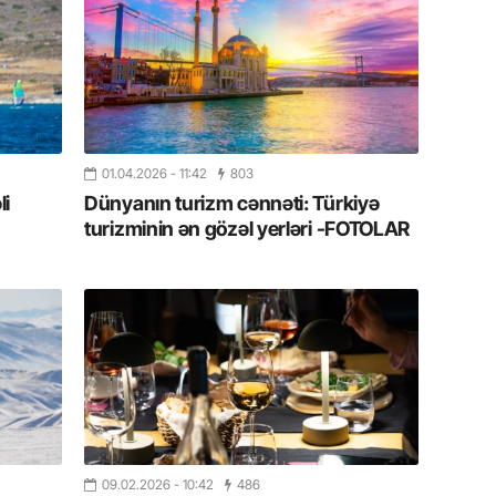
19.07.
Şuşa art
dialoq 
17.07.
Yeni dü
01.04.2026
- 11:42
803
Türkiyə
li
Dünyanın turizm cənnəti: Türkiyə
turizminin ən gözəl yerləri -FOTOLAR
15.07.
Albert R
təqdimat
15.07.
Türkiyə
yaxşı d
14.07.
Beynəlx
09.02.2026
- 10:42
486