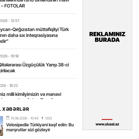
t – FOTOLAR
2026
- 12:57
can-Qırğızıstan müttəfiqliyi Türk
nın daha sıx inteqrasiyasına
edir”
2026
- 10:18
itələrarası Üzgüçülük Yarışı 38-ci
iriləcək
2026
- 18:22
miz milli kimliyimizin və mənəvi
izin əsas dayağıdır – Tənzilə
anlı
L XƏBƏRLƏR
10.06.2026
- 10:40
1203
2026
- 16:58
Velosipedlə Türkiyəni kəşf edin: Bu
axarını yalnız böyük liderlər dəyişir
marşrutlar sizi gözləyir