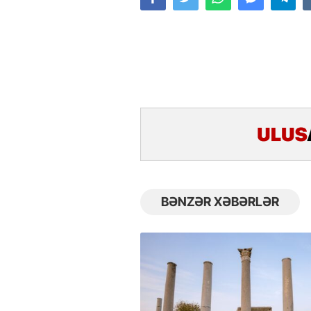
BƏNZƏR XƏBƏRLƏR