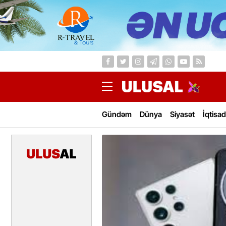
Gündəm
Dünya
Siyasət
İqtisad