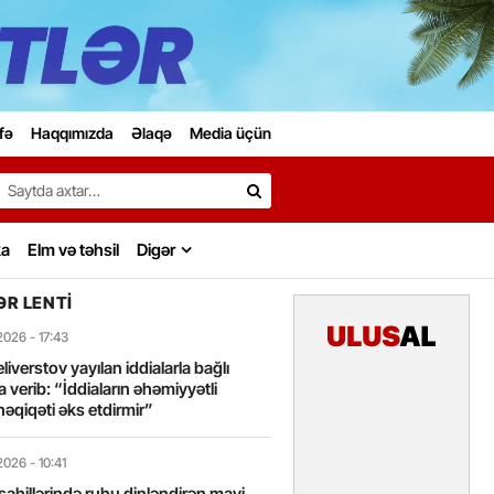
fə
Haqqımızda
Əlaqə
Media üçün
Search…
ka
Elm və təhsil
Digər
R LENTI
2026
- 17:43
liverstov yayılan iddialarla bağlı
 verib: “İddiaların əhəmiyyətli
həqiqəti əks etdirmir”
2026
- 10:41
sahillərində ruhu dinləndirən mavi