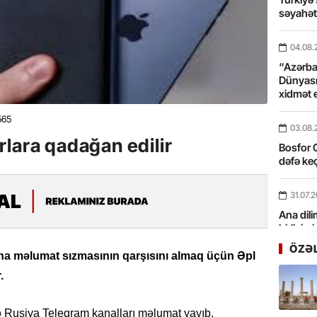
səyahə
04.08.
“Azərbay
Dünyası
xidmət 
565
03.08.
lara qadağan edilir
Bosfor Q
dəfə keç
31.07.
Ana dili
birliyim
Rüstəmx
ÖZƏ
ına məlumat sızmasının qarşısını almaq üçün Əpl
.
31.07.
Tarixin 
də Rusiya Teleqram kanalları məlumat yayıb.