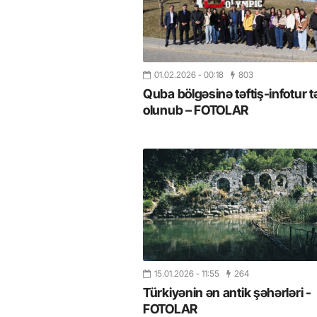
01.02.2026
- 00:18
803
Quba bölgəsinə təftiş-infotur t
olunub – FOTOLAR
15.01.2026
- 11:55
264
Türkiyənin ən antik şəhərləri -
FOTOLAR