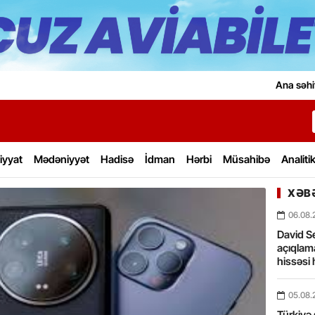
Ana səhi
iyyat
Mədəniyyət
Hadisə
İdman
Hərbi
Müsahibə
Analiti
XƏBƏ
06.08.
David Se
açıqlama
hissəsi 
05.08.
Türkiyə 