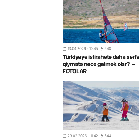
13.04.2026
- 10:45
548
Türkiyəyə istirahətə daha sərfə
qiymətə necə getmək olar? –
FOTOLAR
23.02.2026
- 11:42
544