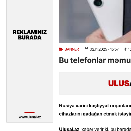
BANNER
02.11.2025
- 15:57
1
Bu telefonlar məmur
Rusiya xarici kəşfiyyat orqanlar
cihazlarını qadağan etmək istəyir
Ulusal.az
xəbər verir ki, bu barə