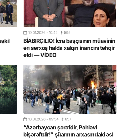
11.07.2
“İndiki
mənada 
19.01.2026
- 10:42
595
10.07.
əşkil
BİABIRÇILIQ! İcra başçısının müavinin
Ankara 
əri sərxoş halda xalqın inancını təhqir
diploma
etdi — VİDEO
Deputa
08.07.
Kapadoki
və Atçıl
olundu
07.07.
NATO-nu
13.01.2026
- 09:54
657
ola bilə
“Azərbaycan şərəfdir, Pəhləvi
bişərəftdir!” şüarının arxasındaki əsl
07.07.