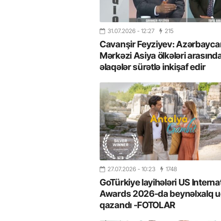
31.07.2026
- 12:27
215
Cavanşir Feyziyev: Azərbaycan
Mərkəzi Asiya ölkələri arasınd
əlaqələr sürətlə inkişaf edir
27.07.2026
- 10:23
1748
GoTürkiye layihələri US Interna
Awards 2026-da beynəlxalq u
qazandı -FOTOLAR