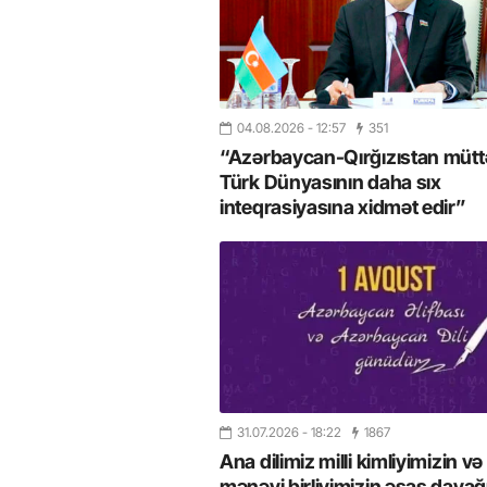
04.08.2026
- 12:57
351
“Azərbaycan-Qırğızıstan müttəf
Türk Dünyasının daha sıx
inteqrasiyasına xidmət edir”
31.07.2026
- 18:22
1867
Ana dilimiz milli kimliyimizin və
mənəvi birliyimizin əsas dayağı