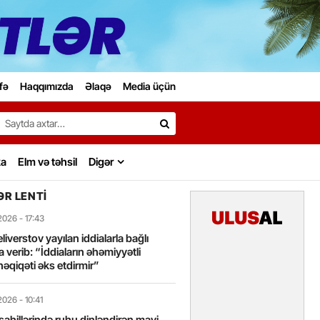
fə
Haqqımızda
Əlaqə
Media üçün
Search…
ka
Elm və təhsil
Digər
R LENTI
2026
- 17:43
liverstov yayılan iddialarla bağlı
 verib: “İddiaların əhəmiyyətli
həqiqəti əks etdirmir”
2026
- 10:41
sahillərində ruhu dinləndirən mavi