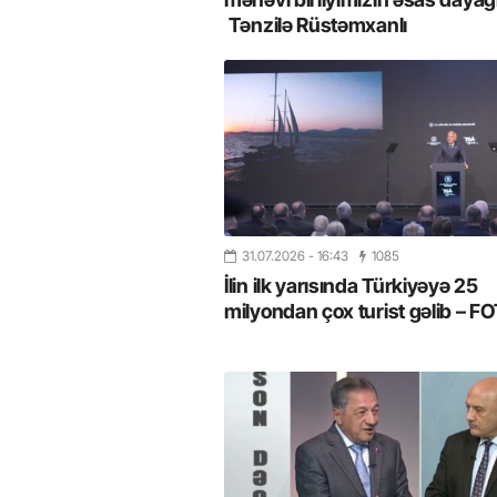
Tənzilə Rüstəmxanlı
31.07.2026
- 16:43
1085
İlin ilk yarısında Türkiyəyə 25
milyondan çox turist gəlib – 