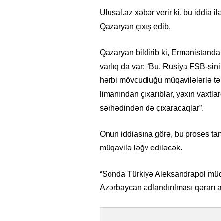
Ulusal.az xəbər verir ki, bu iddia 
Qazaryan çıxış edib.
Qazaryan bildirib ki, Ermənistanda
varlıq da var: “Bu, Rusiya FSB-sin
hərbi mövcudluğu müqavilələrlə tənz
limanından çıxarıblar, yaxın vaxtl
sərhədindən də çıxaracaqlar”.
Onun iddiasına görə, bu proses ta
müqavilə ləğv ediləcək.
“Sonda Türkiyə Aleksandrapol müqa
Azərbaycan adlandırılması qərarı ar