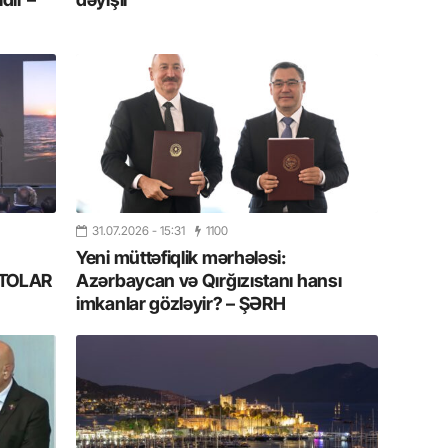
Azərbay
14.07.
Şuşa dü
mərkəzin
yazır
13.07.
Azərbay
siyasi a
31.07.2026
- 15:31
1100
Yeni müttəfiqlik mərhələsi:
13.07.
FOTOLAR
Azərbaycan və Qırğızıstanı hansı
Cavanşi
imkanlar gözləyir? – ŞƏRH
Forumu 
hadisəd
13.07.
İstirahə
olan bu