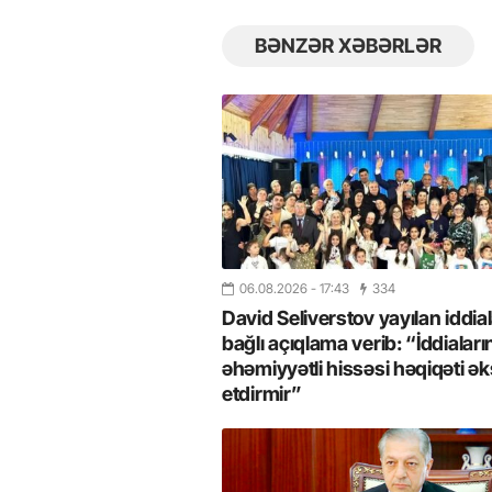
BƏNZƏR XƏBƏRLƏR
06.08.2026
- 17:43
334
David Seliverstov yayılan iddial
26
- 11:12
747
14.05.2026
- 10:58
346
bağlı açıqlama verib: “İddiaları
ycan onların çirkin oyununu
“ABŞ və Qərb Çinin daha da
əhəmiyyətli hissəsi həqiqəti ək
- VİDEO
istəmir”- VİDEO
etdirmir”