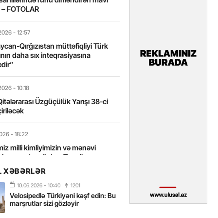
t – FOTOLAR
2026
- 12:57
can-Qırğızıstan müttəfiqliyi Türk
nın daha sıx inteqrasiyasına
edir”
2026
- 10:18
itələrarası Üzgüçülük Yarışı 38-ci
iriləcək
2026
- 18:22
miz milli kimliyimizin və mənəvi
izin əsas dayağıdır – Tənzilə
anlı
L XƏBƏRLƏR
10.06.2026
- 10:40
1201
2026
- 16:58
Velosipedlə Türkiyəni kəşf edin: Bu
axarını yalnız böyük liderlər dəyişir
marşrutlar sizi gözləyir