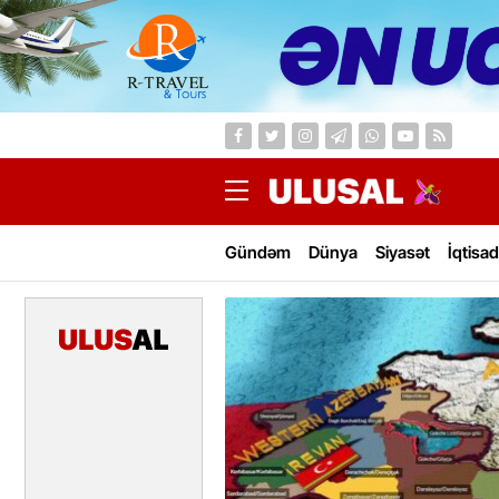
Gündəm
Dünya
Siyasət
İqtisad