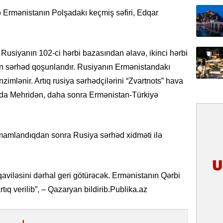
31.07.
ilə Ermənistanın Polşadakı keçmiş səfiri, Edqar
İlin ilk
çox tur
 Rusiyanın 102-ci hərbi bazasından əlavə, ikinci hərbi
31.07.
in sərhəd qoşunlarıdır. Rusiyanın Ermənistandakı
Yeni mü
Qırğızıs
imlənir. Artıq rusiya sərhədçilərini “Zvartnots” hava
ŞƏRH
arda Mehridən, daha sonra Ermənistan-Türkiyə
31.07.
Cavanşi
mamlandıqdan sonra Rusiya sərhəd xidməti ilə
Asiya öl
inkişaf e
30.07.
viləsini dərhal geri götürəcək. Ermənistanın Qərbi
Türkiyən
tıq verilib”, – Qazaryan bildirib.Publika.az
təcrübəs
27.07.