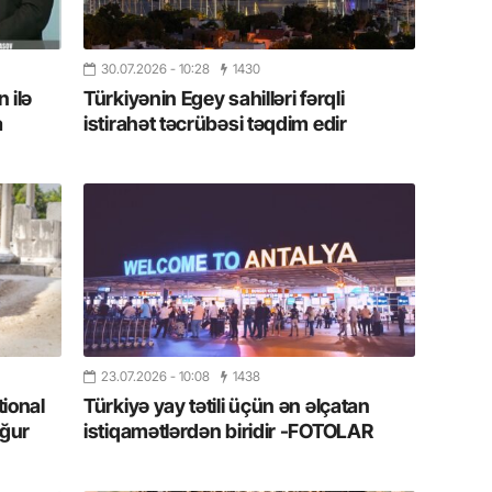
11.07.2
“İndiki
30.07.2026
- 10:28
1430
mənada 
 ilə
Türkiyənin Egey sahilləri fərqli
a
istirahət təcrübəsi təqdim edir
10.07.
Ankara 
diploma
Deputa
08.07.
Kapadoki
və Atçıl
olundu
07.07.
23.07.2026
- 10:08
1438
tional
Türkiyə yay tətili üçün ən əlçatan
NATO-nu
ola bilə
ğur
istiqamətlərdən biridir -FOTOLAR
07.07.