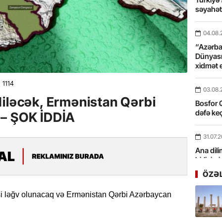
səyahə
04.08.
“Azərbay
Dünyası
xidmət 
1114
03.08.
diləcək, Ermənistan Qərbi
Bosfor Q
dəfə keç
 – ŞOK İDDİA
31.07.
Ana dili
birliyim
Rüstəmx
ÖZƏ
31.07.
i ləğv olunacaq və Ermənistan Qərbi Azərbaycan
Tarixin 