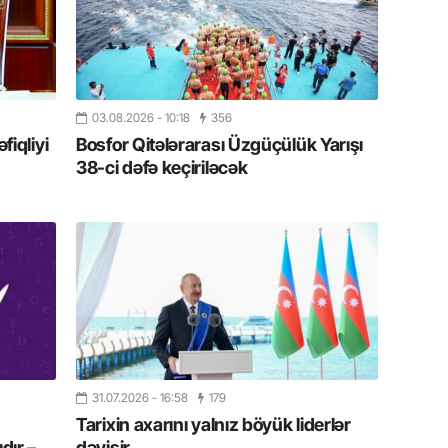
19.07.
Şuşa art
dialoq 
17.07.
03.08.2026
- 10:18
356
iqliyi
Bosfor Qitələrarası Üzgüçülük Yarışı
Yeni dü
Türkiyə
38-ci dəfə keçiriləcək
15.07.
Albert R
təqdimat
15.07.
Türkiyə
yaxşı d
31.07.2026
- 16:58
179
14.07.
Tarixin axarını yalnız böyük liderlər
Beynəlx
dır –
dəyişir