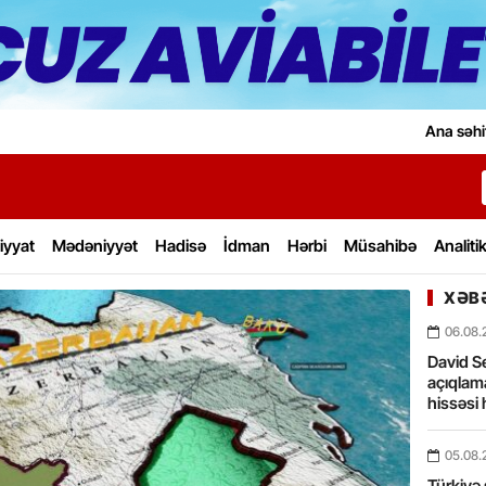
Ana səhi
iyyat
Mədəniyyət
Hadisə
İdman
Hərbi
Müsahibə
Analiti
XƏBƏ
06.08.
David Se
açıqlama
hissəsi 
05.08.
Türkiyə 