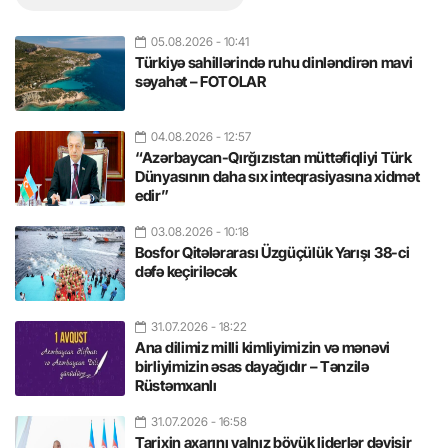
05.08.2026
- 10:41
Türkiyə sahillərində ruhu dinləndirən mavi
səyahət – FOTOLAR
04.08.2026
- 12:57
“Azərbaycan-Qırğızıstan müttəfiqliyi Türk
Dünyasının daha sıx inteqrasiyasına xidmət
edir”
03.08.2026
- 10:18
Bosfor Qitələrarası Üzgüçülük Yarışı 38-ci
dəfə keçiriləcək
31.07.2026
- 18:22
Ana dilimiz milli kimliyimizin və mənəvi
birliyimizin əsas dayağıdır – Tənzilə
Rüstəmxanlı
31.07.2026
- 16:58
Tarixin axarını yalnız böyük liderlər dəyişir