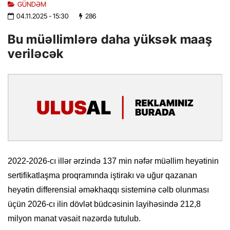
GÜNDƏM
04.11.2025
- 15:30
286
Bu müəllimlərə daha yüksək maaş
veriləcək
2022-2026-cı illər ərzində 137 min nəfər müəllim heyətinin
sertifikatlaşma proqramında iştirakı və uğur qazanan
heyətin differensial əməkhaqqı sisteminə cəlb olunması
üçün 2026-cı ilin dövlət büdcəsinin layihəsində 212,8
milyon manat vəsait nəzərdə tutulub.