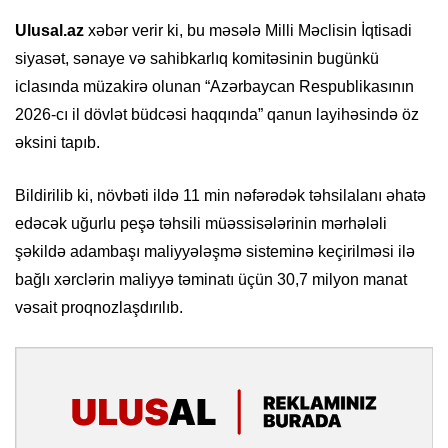
Ulusal.az
xəbər verir ki, bu məsələ Milli Məclisin İqtisadi
siyasət, sənaye və sahibkarlıq komitəsinin bugünkü
iclasında müzakirə olunan “Azərbaycan Respublikasının
2026-cı il dövlət büdcəsi haqqında” qanun layihəsində öz
əksini tapıb.
Bildirilib ki, növbəti ildə 11 min nəfərədək təhsilalanı əhatə
edəcək uğurlu peşə təhsili müəssisələrinin mərhələli
şəkildə adambaşı maliyyələşmə sisteminə keçirilməsi ilə
bağlı xərclərin maliyyə təminatı üçün 30,7 milyon manat
vəsait proqnozlaşdırılıb.