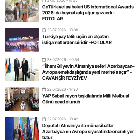
27.07.2026
- 10:23
GoTürkiye layihələri US International Awards
2026-da beynəlxalq uğur qazandı -
FOTOLAR
23.07.2026
- 10:08
Türkiyə yay tətili üçün ən əlçatan
istiqamətlərdən biridir -FOTOLAR
23.07.2026
- 09:54
“İlham Əliyevin Almaniya səfəri Azərbaycan–
Avropa əməkdaşlığında yeni mərhələ açır” -
CAVANŞİR FEYZİYEV
22.07.2026
- 17:20
YAP Səbail rayon təşkilatında Milli Mətbuat
Günü qeyd olunub
22.07.2026
- 13:42
Deputat: Almaniya ilə münasibətlər
Azərbaycanın Avropa siyasətində önəmli yer
tutur