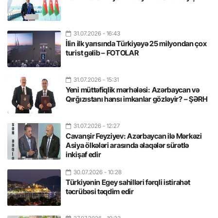
31.07.2026
- 16:43
İlin ilk yarısında Türkiyəyə 25 milyondan çox
turist gəlib – FOTOLAR
31.07.2026
- 15:31
Yeni müttəfiqlik mərhələsi: Azərbaycan və
Qırğızıstanı hansı imkanlar gözləyir? – ŞƏRH
31.07.2026
- 12:27
Cavanşir Feyziyev: Azərbaycan ilə Mərkəzi
Asiya ölkələri arasında əlaqələr sürətlə
inkişaf edir
30.07.2026
- 10:28
Türkiyənin Egey sahilləri fərqli istirahət
təcrübəsi təqdim edir