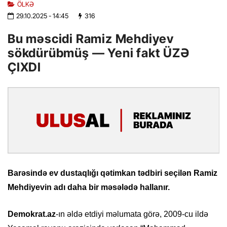
ÖLKƏ
29.10.2025
- 14:45
316
Bu məscidi Ramiz Mehdiyev
sökdürübmüş — Yeni fakt ÜZƏ
ÇIXDI
Barəsində ev dustaqlığı qətimkan tədbiri seçilən Ramiz
Mehdiyevin adı daha bir məsələdə hallanır.
Demokrat.az
-ın əldə etdiyi məlumata görə, 2009-cu ildə