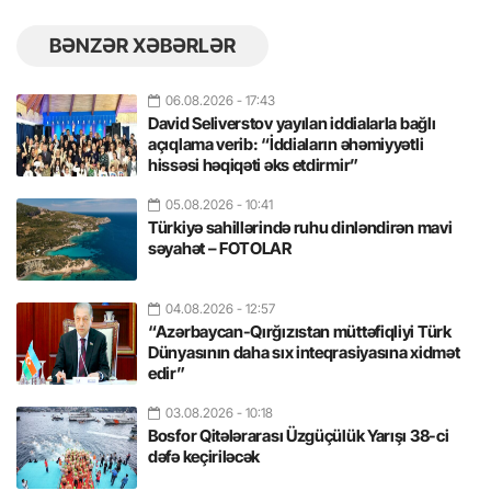
BƏNZƏR XƏBƏRLƏR
06.08.2026
- 17:43
David Seliverstov yayılan iddialarla bağlı
açıqlama verib: “İddiaların əhəmiyyətli
hissəsi həqiqəti əks etdirmir”
05.08.2026
- 10:41
Türkiyə sahillərində ruhu dinləndirən mavi
səyahət – FOTOLAR
04.08.2026
- 12:57
“Azərbaycan-Qırğızıstan müttəfiqliyi Türk
Dünyasının daha sıx inteqrasiyasına xidmət
edir”
03.08.2026
- 10:18
Bosfor Qitələrarası Üzgüçülük Yarışı 38-ci
dəfə keçiriləcək