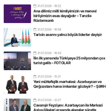
31.07.2026
- 18:22
Ana dilimiz milli kimliyimizin və mənəvi
birliyimizin əsas dayağıdır – Tənzilə
Rüstəmxanlı
31.07.2026
- 16:58
Tarixin axarını yalnız böyük liderlər dəyişir
31.07.2026
- 16:43
İlin ilk yarısında Türkiyəyə 25 milyondan çox
turist gəlib – FOTOLAR
31.07.2026
- 15:31
Yeni müttəfiqlik mərhələsi: Azərbaycan və
Qırğızıstanı hansı imkanlar gözləyir? – ŞƏRH
31.07.2026
- 12:27
Cavanşir Feyziyev: Azərbaycan ilə Mərkəzi
Asiya ölkələri arasında əlaqələr sürətlə