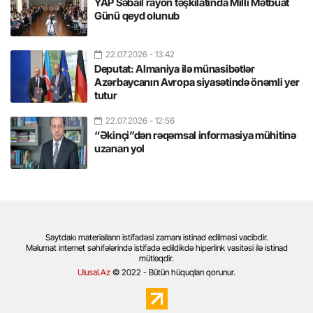
YAP Səbail rayon təşkilatında Milli Mətbuat
Günü qeyd olunub
22.07.2026
- 13:42
Deputat: Almaniya ilə münasibətlər
Azərbaycanın Avropa siyasətində önəmli yer
tutur
22.07.2026
- 12:56
“Əkinçi”dən rəqəmsal informasiya mühitinə
uzanan yol
Saytdakı materialların istifadəsi zamanı istinad edilməsi vacibdir.
Məlumat internet səhifələrində istifadə edildikdə hiperlink vasitəsi ilə istinad
mütləqdir.
Ulusal.Az
© 2022 - Bütün hüquqları qorunur.