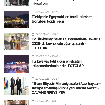
inkişaf edir
30.07.2026
- 10:28
Türkiyənin Egey sahilləri fərqli istirahət
təcrübəsi təqdim edir
27.07.2026
- 10:23
GoTürkiye layihələri US International Awards
2026-da beynəlxalq uğur qazandı -
FOTOLAR
23.07.2026
- 10:08
Türkiyə yay tətili üçün ən əlçatan
istiqamətlərdən biridir -FOTOLAR
23.07.2026
- 09:54
“İlham Əliyevin Almaniya səfəri Azərbaycan–
Avropa əməkdaşlığında yeni mərhələ açır” -
CAVANŞİR FEYZİYEV
22.07.2026
- 17:20