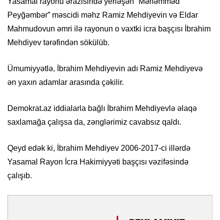
Yasamal rayonu ərazisində yerləşən “Məhəmməd
Peyğəmbər” məscidi məhz Ramiz Mehdiyevin və Eldar
Mahmudovun əmri ilə rayonun o vaxtki icra başçısı İbrahim
Mehdiyev tərəfindən sökülüb.
Ümumiyyətlə, İbrahim Mehdiyevin adı Ramiz Mehdiyevə
ən yaxın adamlar arasında çəkilir.
Demokrat.az iddialarla bağlı İbrahim Mehdiyevlə əlaqə
saxlamağa çalışsa da, zənglərimiz cavabsız qaldı.
Qeyd edək ki, İbrahim Mehdiyev 2006-2017-ci illərdə
Yasamal Rayon İcra Hakimiyyəti başçısı vəzifəsində
çalışıb.