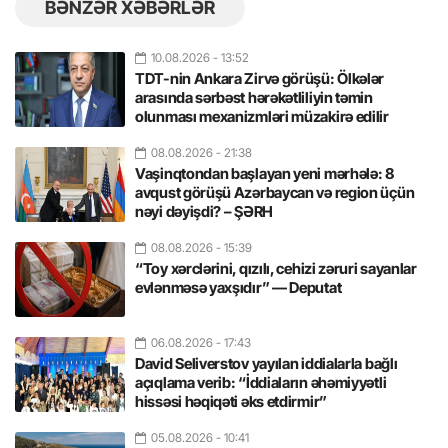
BƏNZƏR XƏBƏRLƏR
10.08.2026
- 13:52
TDT-nin Ankara Zirvə görüşü: Ölkələr
arasında sərbəst hərəkətliliyin təmin
olunması mexanizmləri müzakirə edilir
08.08.2026
- 21:38
Vaşinqtondan başlayan yeni mərhələ: 8
avqust görüşü Azərbaycan və region üçün
nəyi dəyişdi? – ŞƏRH
08.08.2026
- 15:39
“Toy xərclərini, qızılı, cehizi zəruri sayanlar
evlənməsə yaxşıdır” — Deputat
06.08.2026
- 17:43
David Seliverstov yayılan iddialarla bağlı
açıqlama verib: “İddiaların əhəmiyyətli
hissəsi həqiqəti əks etdirmir”
05.08.2026
- 10:41