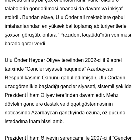
tələbələrin göndərilməsi ənənəsi də davam və inkişaf
etdirdi . Bundan əlavə, Ulu Öndər ali məktəblərə qəbul
imtahanlarından ən yüksək bal toplamış abituriyentlərlə
şəxsən görüşüb, onlara “Prezident təqaüdü”nün verilməsi
barədə qərar verdi.
Ulu Öndər Heydər Əliyev tərəfindən 2002-ci il 9 aprel
tarixində “Gənclər siyasəti haqqında” Azərbaycan
Respublikasının Qanunu qəbul edilmişdir. Ulu Öndərin
uzaqgörənliklə başladığı gənclər siyasəti, sistemli şəkildə
Prezident İlham Əliyev tərəfindən davam edir. Məhz
dövlətin gənclərə dəstək və diqqət göstərməsinin
nəticəsində Azərbaycan gəncliyində özünə, öz gücünə,
istedadına inam hissi artıb.
Prezident İlham Əliyevin sərəncamı ilə 2007-ci il “Gənclər