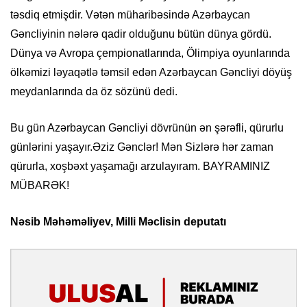
təsdiq etmişdir. Vətən müharibəsində Azərbaycan
Gəncliyinin nələrə qadir olduğunu bütün dünya gördü.
Dünya və Avropa çempionatlarında, Ölimpiya oyunlarında
ölkəmizi ləyaqətlə təmsil edən Azərbaycan Gəncliyi döyüş
meydanlarında da öz sözünü dedi.
Bu gün Azərbaycan Gəncliyi dövrünün ən şərəfli, qürurlu
günlərini yaşayır.Əziz Gənclər! Mən Sizlərə hər zaman
qürurla, xoşbəxt yaşamağı arzulayıram. BAYRAMINIZ
MÜBARƏK!
Nəsib Məhəməliyev, Milli Məclisin deputatı