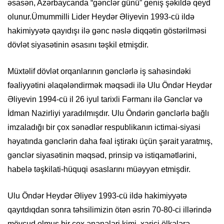
əsasən, Azərbaycanda “gənclər günü” geniş şəkildə qeyd
olunur.Ümummilli Lider Heydər Əliyevin 1993-cü ildə
hakimiyyətə qayıdışı ilə gənc nəslə diqqətin göstərilməsi
dövlət siyasətinin əsasını təşkil etmişdir.
Müxtəlif dövlət orqanlarının gənclərlə iş sahəsindəki
fəaliyyətini əlaqələndirmək məqsədi ilə Ulu Öndər Heydər
Əliyevin 1994-cü il 26 iyul tarixli Fərmanı ilə Gənclər və
İdman Nazirliyi yaradılmışdır. Ulu Öndərin gənclərlə bağlı
imzaladığı bir çox sənədlər respublikanın ictimai-siyasi
həyatında gənclərin daha fəal iştirakı üçün şərait yaratmış,
gənclər siyasətinin məqsəd, prinsip və istiqamətlərini,
habelə təşkilati-hüquqi əsaslarını müəyyən etmişdir.
Ulu Öndər Heydər Əliyev 1993-cü ildə hakimiyyətə
qayıtdıqdan sonra təhsilimizin ötən əsrin 70-80-ci illərində
mövcud olmuş bir çox ənənələri kimi, xarici ölkələrə