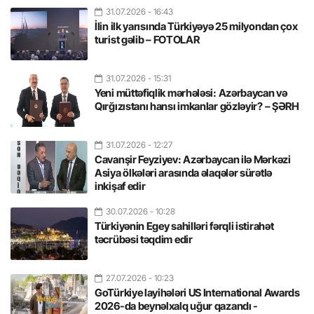
31.07.2026
- 16:43
İlin ilk yarısında Türkiyəyə 25 milyondan çox
turist gəlib – FOTOLAR
31.07.2026
- 15:31
Yeni müttəfiqlik mərhələsi: Azərbaycan və
Qırğızıstanı hansı imkanlar gözləyir? – ŞƏRH
31.07.2026
- 12:27
Cavanşir Feyziyev: Azərbaycan ilə Mərkəzi
Asiya ölkələri arasında əlaqələr sürətlə
inkişaf edir
30.07.2026
- 10:28
Türkiyənin Egey sahilləri fərqli istirahət
təcrübəsi təqdim edir
27.07.2026
- 10:23
GoTürkiye layihələri US International Awards
2026-da beynəlxalq uğur qazandı -