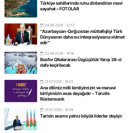
Türkiyə sahillərində ruhu dinləndirən mavi
səyahət – FOTOLAR
04.08.2026
- 12:57
“Azərbaycan-Qırğızıstan müttəfiqliyi Türk
Dünyasının daha sıx inteqrasiyasına xidmət
edir”
03.08.2026
- 10:18
Bosfor Qitələrarası Üzgüçülük Yarışı 38-ci
dəfə keçiriləcək
31.07.2026
- 18:22
Ana dilimiz milli kimliyimizin və mənəvi
birliyimizin əsas dayağıdır – Tənzilə
Rüstəmxanlı
31.07.2026
- 16:58
Tarixin axarını yalnız böyük liderlər dəyişir