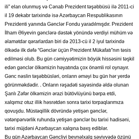
ili” elan olunmuş və Cənab Prezident təşəbbüsü ilə 2011-ci
il 19 dekabr tarixində isə Azərbaycan Respublikasının
Prezidenti yanında Gənclər Fondu yaradılmışdır. Prezident
İlham Əliyevin gənclərə dəstək yönündə verdiyi mühüm və
əlamətdar qərarlardan biri də 2013-cü il 2 iyul tarixində
ölkədə ilk dəfə “Gənclər üçün Prezident Mükafatı”nın təsis
edilməsi olub. Bu gün cəmiyyətimizin böyük hissəsini təşkil
edən gənclər ölkəmizin həyatında çox önəmli rol oynayır.
Gənc nəslin təşəbbüsləri, onların əməyi bu gün hər yerdə
görünməkdədir. . Onların rəşadəti sayəsində əldə olunan
Şanlı Zəfər ölkəmizin ərazi bütövlüyünü bərpa etdi,
xalqımız otuz illik həsrətdən sonra tarixi torpaqlarımıza
qovuşdu. Müstəqillik dövründə yetişən gənclər,
vətənpərvərlik ruhunda yetişən gənclər bu tarixi hadisəni,
tarixi müjdəni Azərbaycan xalqına bəxş ediblər.
Bu gün Azərbaycan Gəncliyi beynəlxalq səviyyədə özünü