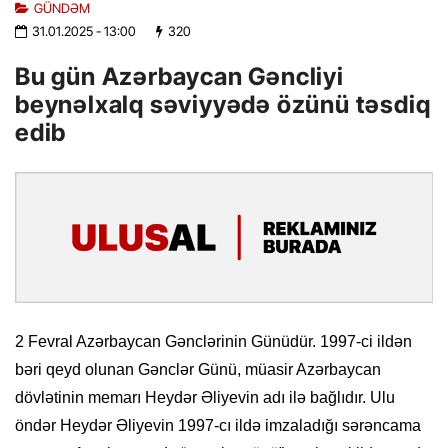
GÜNDƏM
31.01.2025
- 13:00
320
Bu gün Azərbaycan Gəncliyi
beynəlxalq səviyyədə özünü təsdiq
edib
2 Fevral Azərbaycan Gənclərinin Günüdür. 1997-ci ildən
bəri qeyd olunan Gənclər Günü, müasir Azərbaycan
dövlətinin memarı Heydər Əliyevin adı ilə bağlıdır. Ulu
öndər Heydər Əliyevin 1997-cı ildə imzaladığı sərəncama