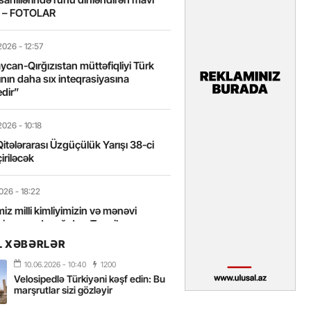
t – FOTOLAR
2026
- 12:57
can-Qırğızıstan müttəfiqliyi Türk
nın daha sıx inteqrasiyasına
edir”
2026
- 10:18
itələrarası Üzgüçülük Yarışı 38-ci
iriləcək
2026
- 18:22
miz milli kimliyimizin və mənəvi
izin əsas dayağıdır – Tənzilə
anlı
L XƏBƏRLƏR
10.06.2026
- 10:40
1200
2026
- 16:58
Velosipedlə Türkiyəni kəşf edin: Bu
axarını yalnız böyük liderlər dəyişir
marşrutlar sizi gözləyir