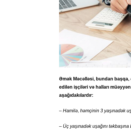
Əmək Məcəlləsi, bundan başqa,
edilən işçiləri və halları müəyyən
26
- 11:12
747
14.05.2026
- 10:58
346
aşağıdakılardır:
ycan onların çirkin oyununu
“ABŞ və Qərb Çinin daha da
- VİDEO
istəmir”- VİDEO
– Hamilə, həmçinin 3 yaşınadək uş
– Üç yaşınadək uşağını təkbaşına 