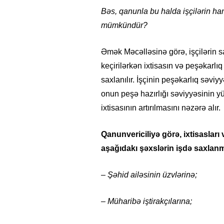
Bəs, qanunla bu halda işçilərin han
mümkündür?
Əmək Məcəlləsinə görə, işçilərin say
keçirilərkən ixtisasın və peşəkarlı
saxlanılır. İşçinin peşəkarlıq səvi
onun peşə hazırlığı səviyyəsinin yü
ixtisasının artırılmasını nəzərə alır.
Qanunvericiliyə görə, ixtisasları
aşağıdakı şəxslərin işdə saxlanm
– Şəhid ailəsinin üzvlərinə;
– Müharibə iştirakçılarına;