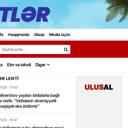
fə
Haqqımızda
Əlaqə
Media üçün
Search…
ka
Elm və təhsil
Digər
R LENTI
2026
- 17:43
liverstov yayılan iddialarla bağlı
 verib: “İddiaların əhəmiyyətli
həqiqəti əks etdirmir”
2026
- 10:41
sahillərində ruhu dinləndirən mavi