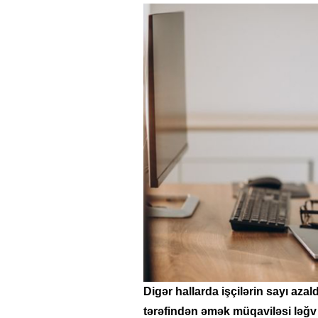
Digər hallarda işçilərin sayı aza
tərəfindən əmək müqaviləsi ləğv