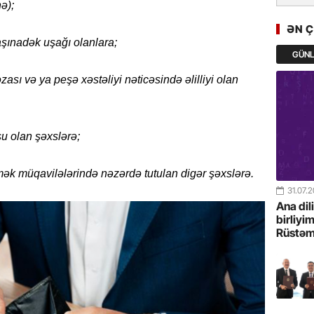
ə);
GoTürkiy
Awards 
ƏN 
-FOTOL
şınadək uşağı olanlara;
GÜN
23.07.
sı və ya peşə xəstəliyi nəticəsində əlilliyi olan
Türkiyə 
istiqam
u olan şəxslərə;
23.07.
“İlham Ə
Azərbay
mək müqavilələrində nəzərdə tutulan digər şəxslərə.
mərhələ
31.07.
Ana dil
22.07.
birliyi
Rüstəm
YAP Səba
Günü q
22.07.
Deputat