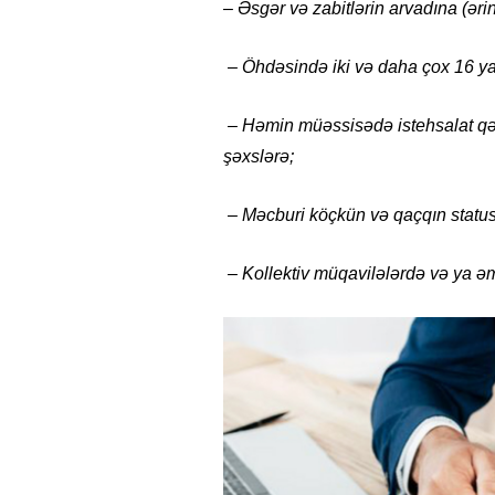
– Əsgər və zabitlərin arvadına (ərin
– Öhdəsində iki və daha çox 16 ya
– Həmin müəssisədə istehsalat qəza
şəxslərə;
– Məcburi köçkün və qaçqın status
– Kollektiv müqavilələrdə və ya ə