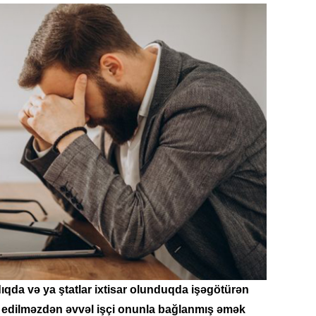
Azərbay
14.07.
Şuşa dü
mərkəzin
yazır
13.07.
Azərbay
siyasi a
13.07.
Cavanşi
Forumu 
hadisəd
13.07.
İstirahə
ldıqda və ya ştatlar ixtisar olunduqda işəgötürən
olan bu
 edilməzdən əvvəl işçi onunla bağlanmış əmək