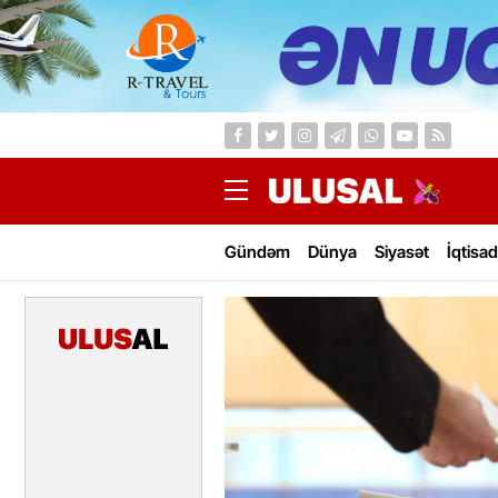
Gündəm
Dünya
Siyasət
İqtisad