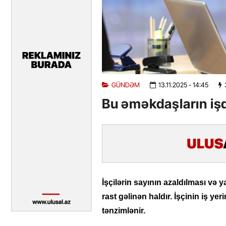
GÜNDƏM
13.11.2025
- 14:45
Bu əməkdaşların iş
İşçilərin sayının azaldılması və 
rast gəlinən haldır. İşçinin iş yer
tənzimlənir.