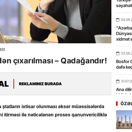
səyahə
04.08.
“Azərbay
Dünyası
xidmət 
351
03.08.
dən çıxarılması – Qadağandır!
Bosfor Q
dəfə keç
31.07.
Ana dili
birliyim
Rüstəmx
ÖZƏ
ya ştatların ixtisar olunması əksər müəssisələrdə
ini itirməsi ilə nəticələnən proses qanunvericiliklə
31.07.
Tarixin 