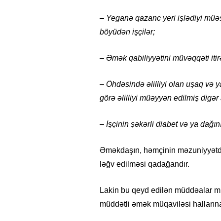
– Yeganə qazanc yeri işlədiyi müə
böyüdən işçilər;
– Əmək qabiliyyətini müvəqqəti itirə
– Öhdəsində əlilliyi olan uşaq və 
görə əlilliyi müəyyən edilmiş digər 
– İşçinin şəkərli diabet və ya dağı
Əməkdaşın, həmçinin məzuniyyətd
ləğv edilməsi qadağandır.
Lakin bu qeyd edilən müddəalar mü
müddətli əmək müqaviləsi hallarına