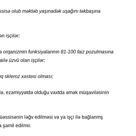
19.07.
ssisə olub məktəb yaşınadək uşağını təkbaşına
Şuşa art
dialoq 
n işçilər;
17.07.
Yeni dü
Türkiyə
ya orqanizmin funksiyalarının 81-100 faiz pozulmasına
ailə üzvü olan işçilər;
15.07.
Albert R
nıq skleroz xəstəsi olması;
təqdimat
ə, ezamiyyətdə olduğu vaxtda əmək müqaviləsinin
15.07.
Türkiyə
yaxşı d
əssisənin ləğv edilməsi və ya işçi ilə bağlanmş
14.07.
 şamil edilmir.
Beynəlx