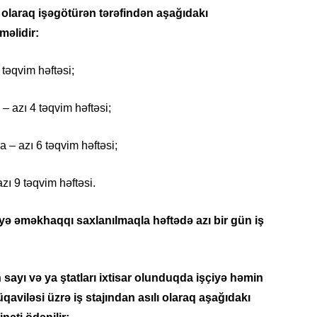
ı olaraq işəgötürən tərəfindən aşağıdakı
11.07.2
“İndiki
məlidir:
mənada 
 təqvim həftəsi;
10.07.
Ankara 
– azı 4 təqvim həftəsi;
diploma
Deputa
a – azı 6 təqvim həftəsi;
08.07.
Kapadoki
zı 9 təqvim həftəsi.
və Atçıl
olundu
yə əməkhaqqı saxlanılmaqla həftədə azı bir gün iş
07.07.
NATO-nu
ola bilə
n sayı və ya ştatları ixtisar olunduqda işçiyə həmin
viləsi üzrə iş stajından asılı olaraq aşağıdakı
07.07.