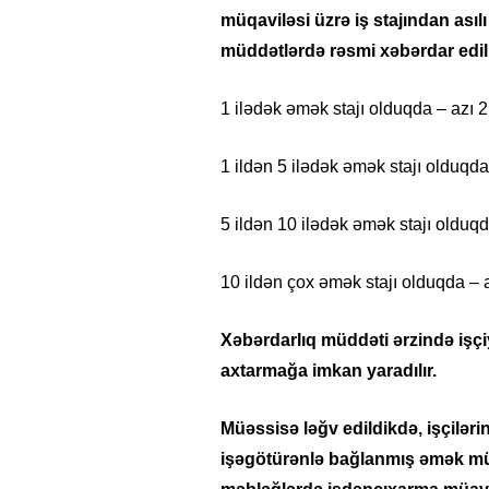
müqaviləsi üzrə iş stajından asıl
müddətlərdə rəsmi xəbərdar edil
1 ilədək əmək stajı olduqda – azı 2
1 ildən 5 ilədək əmək stajı olduqda 
5 ildən 10 ilədək əmək stajı olduqd
10 ildən çox əmək stajı olduqda – a
Xəbərdarlıq müddəti ərzində işçi
axtarmağa imkan yaradılır.
Müəssisə ləğv edildikdə, işçiləri
işəgötürənlə bağlanmış əmək müqa