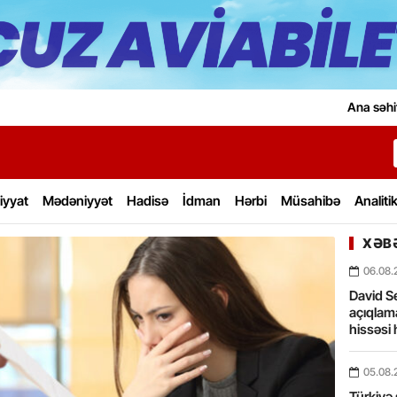
Ana səhi
iyyat
Mədəniyyət
Hadisə
İdman
Hərbi
Müsahibə
Analiti
XƏBƏ
06.08.
David Se
açıqlama
hissəsi 
05.08.
Türkiyə 