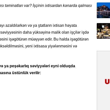
31.07.
sı təminatları var? İşçinin ixtisardan kənarda qalması
İlin ilk
çox tur
ı azaldılarkən və ya ştatların ixtisarı həyata
31.07.
q səviyyəsinin daha yüksəyinə malik olan işçilər işdə
Yeni mü
Qırğızıs
yyəsini işəgötürən müəyyən edir. Bu halda işəgötürən
ŞƏRH
ksəldilməsini, yeni ixtisasa yiyələnməsini və
31.07.
Cavanşi
 və ya peşəkarlıq səviyyələri eyni olduqda
Asiya öl
inkişaf e
asına üstünlük verilir:
30.07.
Türkiyən
təcrübəs
27.07.