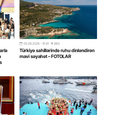
19.07.
Şuşa art
dialoq 
17.07.
Yeni dü
Türkiyə
05.08.2026
- 10:41
883
arla
Türkiyə sahillərində ruhu dinləndirən
15.07.
n
mavi səyahət – FOTOLAR
Albert R
s
təqdimat
15.07.
Türkiyə
yaxşı d
14.07.
Beynəlx