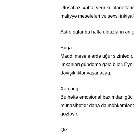
Ulusal.az xəbər verir ki, planetlər
maliyyə məsələləri və şəxsi inkişaf
Astroloqlar bu həftə ulduzların ən 
Buğa
Maddi məsələlərdə uğur sizinlədir.
imkanları gündəmə gələ bilər. Eyn
dəyişikliklər yaşanacaq.
Xərçəng
Bu həftə emosional baxımdan güclü 
münasibətlər daha da möhkəmlənəcə
gözləyir.
Qız