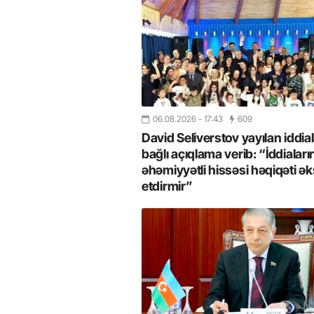
06.08.2026
- 17:43
609
David Seliverstov yayılan iddial
bağlı açıqlama verib: “İddiaları
əhəmiyyətli hissəsi həqiqəti ək
etdirmir”