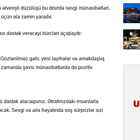
31.07.
in əlverişli düzülüşü bu dövrdə sevgi münasibətləri,
İlin ilk
 üçün əla zəmin yaradır.
çox tur
çox dəstək verəcəyi bürcləri açıqlayıb:
31.07.
Yeni mü
Qırğızıs
ŞƏRH
 Gözlənilməz gəlir, yeni layihələr və əməkdaşlıq
i zamanda şəxsi münasibətlərdə də pozitiv
31.07.
Cavanşi
Asiya öl
inkişaf e
dəstək alacaqsınız. Ətrafınızdakı insanlarla
30.07.
k. Sevgi və ailə həyatında xoş sürprizlər sizi
Türkiyən
təcrübəs
27.07.