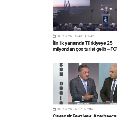
31.07.2026
- 16:43
1242
İlin ilk yarısında Türkiyəyə 25
milyondan çox turist gəlib – 
31.07.2026
- 12:27
284
Cavanşir Feyziyev: Azərbaycan