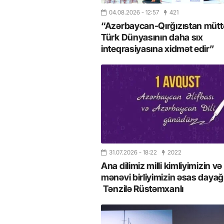
04.08.2026
- 12:57
421
“Azərbaycan-Qırğızıstan müttəf
Türk Dünyasının daha sıx
inteqrasiyasına xidmət edir”
31.07.2026
- 18:22
2022
Ana dilimiz milli kimliyimizin və
mənəvi birliyimizin əsas dayağı
Tənzilə Rüstəmxanlı