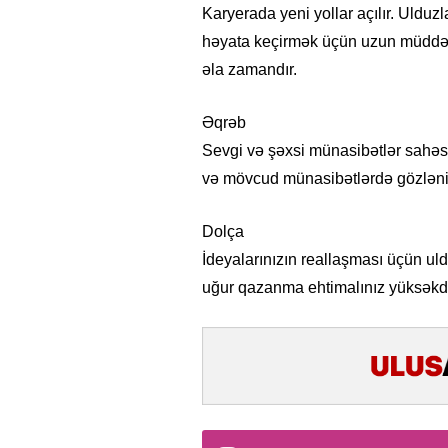
Karyerada yeni yollar açılır. Ulduzl
həyata keçirmək üçün uzun müddətd
əla zamandır.
Əqrəb
Sevgi və şəxsi münasibətlər sahəsi
və mövcud münasibətlərdə gözləni
Dolça
İdeyalarınızın reallaşması üçün uldu
uğur qazanma ehtimalınız yüksəkdir