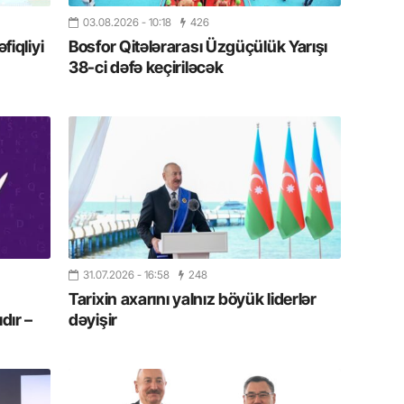
Azərbay
03.08.2026
- 10:18
426
iqliyi
Bosfor Qitələrarası Üzgüçülük Yarışı
14.07.
38-ci dəfə keçiriləcək
Şuşa dü
mərkəzin
yazır
13.07.
Azərbay
siyasi a
13.07.
Cavanşi
Forumu 
31.07.2026
- 16:58
248
hadisəd
Tarixin axarını yalnız böyük liderlər
dır –
dəyişir
13.07.
İstirahə
olan bu