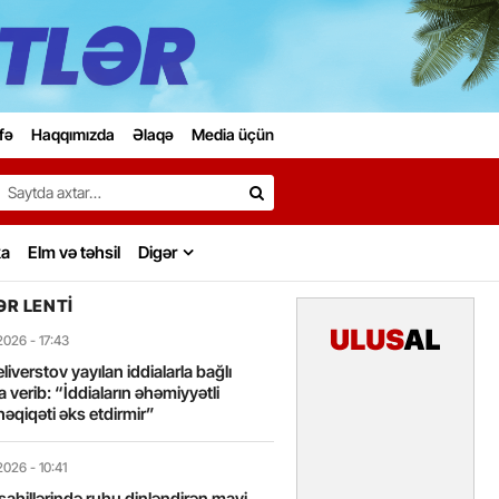
fə
Haqqımızda
Əlaqə
Media üçün
Search…
ka
Elm və təhsil
Digər
R LENTI
2026
- 17:43
liverstov yayılan iddialarla bağlı
 verib: “İddiaların əhəmiyyətli
həqiqəti əks etdirmir”
2026
- 10:41
sahillərində ruhu dinləndirən mavi