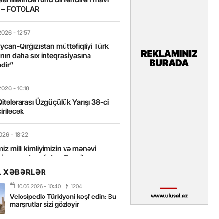
t – FOTOLAR
2026
- 12:57
can-Qırğızıstan müttəfiqliyi Türk
nın daha sıx inteqrasiyasına
edir”
2026
- 10:18
itələrarası Üzgüçülük Yarışı 38-ci
iriləcək
2026
- 18:22
miz milli kimliyimizin və mənəvi
izin əsas dayağıdır – Tənzilə
anlı
L XƏBƏRLƏR
10.06.2026
- 10:40
1204
2026
- 16:58
Velosipedlə Türkiyəni kəşf edin: Bu
axarını yalnız böyük liderlər dəyişir
marşrutlar sizi gözləyir