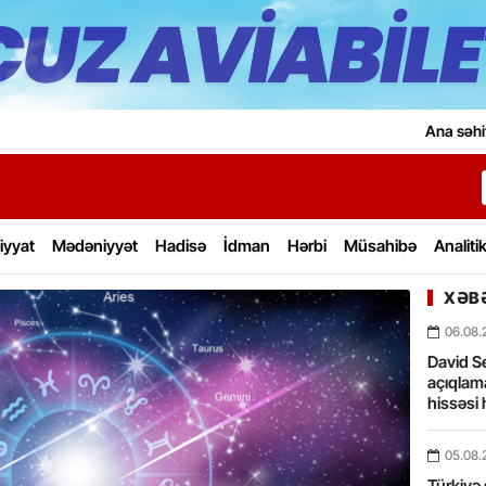
Ana səhi
iyyat
Mədəniyyət
Hadisə
İdman
Hərbi
Müsahibə
Analiti
XƏBƏ
06.08.
David Se
açıqlama
hissəsi 
05.08.
Türkiyə 