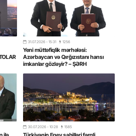
11.07.2
“İndiki
mənada 
10.07.
31.07.2026
- 15:31
1256
Ankara 
diploma
Yeni müttəfiqlik mərhələsi:
Deputa
FOTOLAR
Azərbaycan və Qırğızıstanı hansı
imkanlar gözləyir? – ŞƏRH
08.07.
Kapadoki
və Atçıl
olundu
07.07.
NATO-nu
ola bilə
30.07.2026
- 10:28
1585
07.07.
 ilə
Türkiyənin Egey sahilləri fərqli