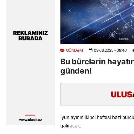
GÜNDƏM
09.06.2025
- 09:46
Bu bürclərin həyat
gündən!
İyun ayının ikinci həftəsi bəzi bürc
gətirəcək.