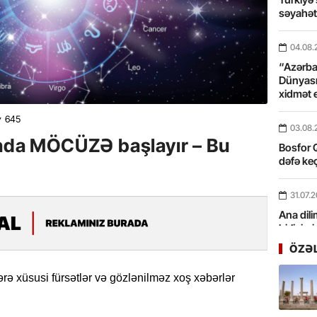
səyahə
04.08.
“Azərbay
Dünyası
xidmət 
645
03.08.
ında MÖCÜZƏ başlayır – Bu
Bosfor Q
dəfə keç
31.07.
Ana dili
birliyim
Rüstəmx
ÖZƏ
31.07.
lərə xüsusi fürsətlər və gözlənilməz xoş xəbərlər
Tarixin 