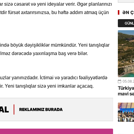
ar sizə cəsarət və yeni ideyalar verir. Əgər planlarınızı
GoTürkiy
Awards 
ƏN 
ir fürsət axtarırsınızsa, bu həftə addım atmaq üçün
-FOTOL
GÜN
23.07.
Türkiyə 
istiqam
ndə böyük dəyişikliklər mümkündür. Yeni tanışlıqlar
lməz dərəcədə yaxınlaşma baş verə bilər.
23.07.
“İlham Ə
Azərbay
zlar yanınızdadır. İctimai və yaradıcı fəaliyyətlərdə
mərhələ
05.08.
. Yeni tanışlıqlar sizə yeni imkanlar açacaq.
Türkiyə
22.07.
mavi s
YAP Səba
Günü q
22.07.
Deputat