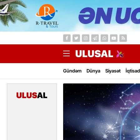
Gündəm
Dünya
Siyasət
İqtisad