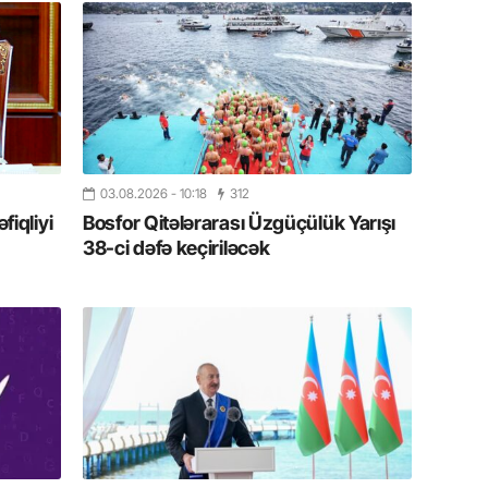
19.07.
Şuşa art
dialoq 
17.07.
Yeni dü
Türkiyə
03.08.2026
- 10:18
312
iqliyi
Bosfor Qitələrarası Üzgüçülük Yarışı
15.07.
38-ci dəfə keçiriləcək
Albert R
təqdimat
15.07.
Türkiyə
yaxşı d
14.07.
Beynəlx