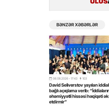
BƏNZƏR XƏBƏRLƏR
26
- 11:12
747
14.05.2026
- 10:58
346
06.08.2026
- 17:43
103
ycan onların çirkin oyununu
“ABŞ və Qərb Çinin daha da
David Seliverstov yayılan iddial
- VİDEO
istəmir”- VİDEO
bağlı açıqlama verib: “İddiaları
əhəmiyyətli hissəsi həqiqəti ək
etdirmir”