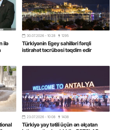
11.07.2
“İndiki
mənada 
10.07.
30.07.2026
- 10:28
1295
Ankara 
 ilə
Türkiyənin Egey sahilləri fərqli
diploma
a
istirahət təcrübəsi təqdim edir
Deputa
08.07.
Kapadoki
və Atçıl
olundu
07.07.
NATO-nu
ola bilə
23.07.2026
- 10:08
1438
tional
Türkiyə yay tətili üçün ən əlçatan
07.07.