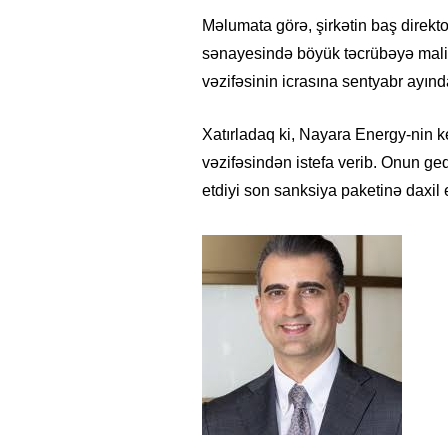
Məlumata görə, şirkətin baş direkt
sənayesində böyük təcrübəyə malik
vəzifəsinin icrasına sentyabr ayın
Xatırladaq ki, Nayara Energy-nin 
vəzifəsindən istefa verib. Onun gedi
etdiyi son sanksiya paketinə daxil