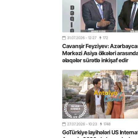
31.07.2026
- 12:27
172
Cavanşir Feyziyev: Azərbaycan
Mərkəzi Asiya ölkələri arasınd
əlaqələr sürətlə inkişaf edir
27.07.2026
- 10:23
1748
GoTürkiye layihələri US Interna