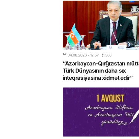
04.08.2026
- 12:57
308
“Azərbaycan-Qırğızıstan müttəf
Türk Dünyasının daha sıx
inteqrasiyasına xidmət edir”