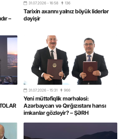
Azərbay
31.07.2026
- 16:58
136
Tarixin axarını yalnız böyük liderlər
14.07.
dır –
dəyişir
Şuşa dü
mərkəzin
yazır
13.07.
Azərbay
siyasi a
13.07.
Cavanşi
31.07.2026
- 15:31
966
Forumu 
Yeni müttəfiqlik mərhələsi:
hadisəd
FOTOLAR
Azərbaycan və Qırğızıstanı hansı
imkanlar gözləyir? – ŞƏRH
13.07.
İstirahə
olan bu