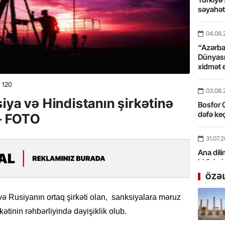
səyahə
04.08.
“Azərbay
Dünyası
xidmət 
120
03.08.
iya və Hindistanın şirkətinə
Bosfor Q
dəfə keç
 – FOTO
31.07.
Ana dili
birliyim
Rüstəmx
ÖZƏ
31.07.
 və Rusiyanın ortaq şirkəti olan, sanksiyalara məruz
Tarixin 
ətinin rəhbərliyində dəyişiklik olub.