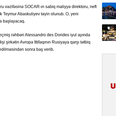
31.07.
oru vəzifəsinə SOCAR-ın sabiq maliyyə direktoru, neft
İlin ilk
 Teymur Abaskuliyev təyin olunub. O, yeni
çox tur
da başlayacaq.
31.07.
keçmiş rəhbəri Alessandro des Dorides iyul ayında
Yeni mü
Qırğızıs
şi şirkətin Avropa İttifaqının Rusiyaya qarşı tətbiq
ŞƏRH
 edilməsindən sonra baş verib.
31.07.
Cavanşi
Asiya öl
inkişaf e
30.07.
Türkiyən
təcrübəs
27.07.