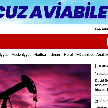
Ana səhi
iyyat
Mədəniyyət
Hadisə
İdman
Hərbi
Müsahibə
Analiti
XƏBƏ
06.08.
David Se
açıqlama
hissəsi 
05.08.
Türkiyə 