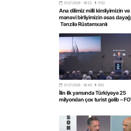
31.07.2026
- 18:22
1732
Ana dilimiz milli kimliyimizin və
mənəvi birliyimizin əsas dayağı
Tənzilə Rüstəmxanlı
31.07.2026
- 16:43
950
İlin ilk yarısında Türkiyəyə 25
milyondan çox turist gəlib – 