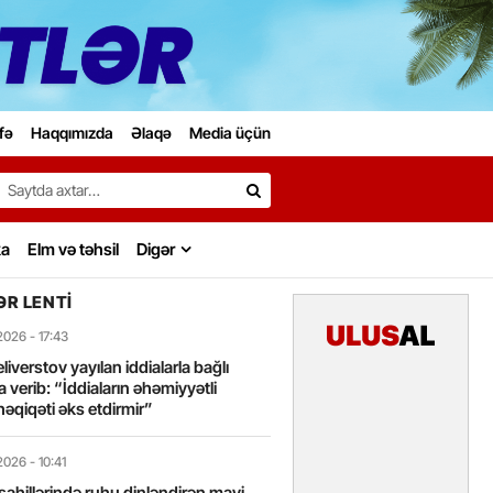
fə
Haqqımızda
Əlaqə
Media üçün
Search…
ka
Elm və təhsil
Digər
R LENTI
2026
- 17:43
liverstov yayılan iddialarla bağlı
 verib: “İddiaların əhəmiyyətli
həqiqəti əks etdirmir”
2026
- 10:41
sahillərində ruhu dinləndirən mavi