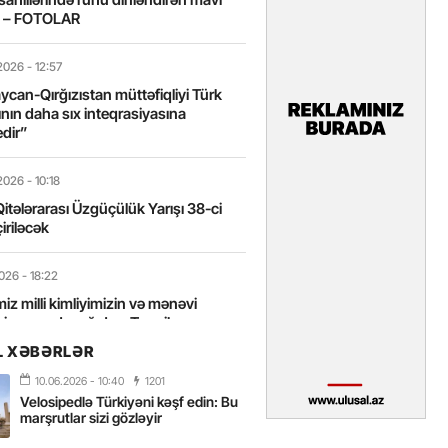
t – FOTOLAR
2026
- 12:57
can-Qırğızıstan müttəfiqliyi Türk
nın daha sıx inteqrasiyasına
edir”
2026
- 10:18
itələrarası Üzgüçülük Yarışı 38-ci
iriləcək
2026
- 18:22
miz milli kimliyimizin və mənəvi
izin əsas dayağıdır – Tənzilə
anlı
L XƏBƏRLƏR
10.06.2026
- 10:40
1201
2026
- 16:58
Velosipedlə Türkiyəni kəşf edin: Bu
axarını yalnız böyük liderlər dəyişir
marşrutlar sizi gözləyir