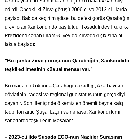
Azərbaycan bu Sammitə artıq üçüncü dəfə ev sahibliyi
edirdi. Öncəki iki Zirvə görüşü 2006-cı və 2012-ci illərdə
paytaxt Bakıda keçirilmişdisə, bu dəfəki görüş Qarabağın
ürəyi olan Xankəndində baş tutdu. Təsadüfi deyil ki, ölkə
Prezidenti cənab İlham Əliyev də Zirvədəki çıxışına bu
faktla başladı:
“Bu günkü Zirvə görüşünün Qarabağda, Xankəndidə
təşkil edilməsinin xüsusi mənası var.”
Bu mənanın kökündə Qarabağın azadlığı, Azərbaycan
dövlətinin iradəsi və regional güc statusunun gerçəkliyi
dayanır. Son illər içində ölkəmiz ən önəmli beynəlxalq
tədbirləri artıq Şuşa, Laçın və nəhayət Xankəndi kimi
şəhərlərdə təşkil edir. Məsələn:
– 2023-cü ildə Şuşada ECO-nun Nazirlər Şurasının