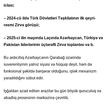
iclası;
– 2024-cü ildə Türk Dövlətləri Təşkilatının ilk qeyri-
rəsmi Zirvə görüşü;
– 2025-ci ilin mayında Laçında Azərbaycan, Türkiyə və
Pakistan liderlərinin üçtərəfli Zirvə toplantısı və b.
Bu ardıcıllıq Azərbaycanın Qarabağ üzərində
suverenliyinin yalnız siyasi və hüquqi deyil, həm də
funksional şəkildə bərqərar olduğunu, işlək mexanizm
yaradıldığını sübut edir.
İşğaldan azad edilən ərazilər bu gün böyük quruculuq və
abadlıq prosesinin mərkəzinə çevrilib.