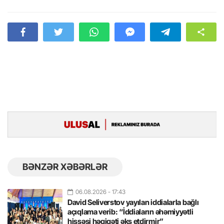
BƏNZƏR XƏBƏRLƏR
06.08.2026
- 17:43
David Seliverstov yayılan iddialarla bağlı
açıqlama verib: “İddiaların əhəmiyyətli
hissəsi həqiqəti əks etdirmir”