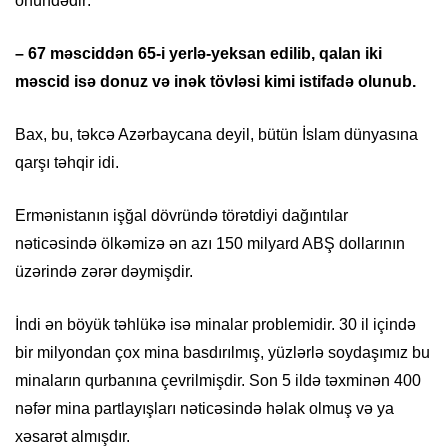
önündədir:
– 67 məsciddən 65-i yerlə-yeksan edilib, qalan iki
məscid isə donuz və inək tövləsi kimi istifadə olunub.
Bax, bu, təkcə Azərbaycana deyil, bütün İslam dünyasına
qarşı təhqir idi.
Ermənistanın işğal dövründə törətdiyi dağıntılar
nəticəsində ölkəmizə ən azı 150 milyard ABŞ dollarının
üzərində zərər dəymişdir.
İndi ən böyük təhlükə isə minalar problemidir. 30 il içində
bir milyondan çox mina basdırılmış, yüzlərlə soydaşımız bu
minaların qurbanına çevrilmişdir. Son 5 ildə təxminən 400
nəfər mina partlayışları nəticəsində həlak olmuş və ya
xəsarət almışdır.