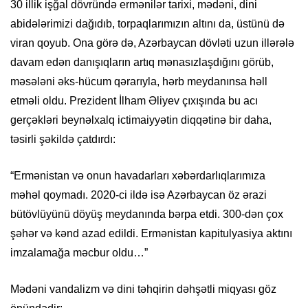
30 illik işğal dövründə ermənilər tarixi, mədəni, dini
abidələrimizi dağıdıb, torpaqlarımızın altını da, üstünü də
viran qoyub. Ona görə də, Azərbaycan dövləti uzun illərələ
davam edən danışıqların artıq mənasızlaşdığını görüb,
məsələni əks-hücum qərarıyla, hərb meydanınsa həll
etməli oldu. Prezident İlham Əliyev çıxışında bu acı
gerçəkləri beynəlxalq ictimaiyyətin diqqətinə bir daha,
təsirli şəkildə çatdırdı:
“Ermənistan və onun havadarları xəbərdarlıqlarımıza
məhəl qoymadı. 2020-ci ildə isə Azərbaycan öz ərazi
bütövlüyünü döyüş meydanında bərpa etdi. 300-dən çox
şəhər və kənd azad edildi. Ermənistan kapitulyasiya aktını
imzalamağa məcbur oldu…”
Mədəni vandalizm və dini təhqirin dəhşətli miqyası göz