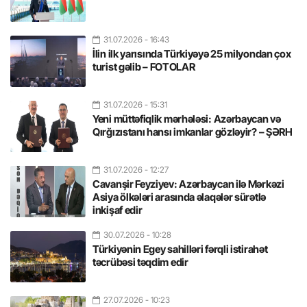
31.07.2026
- 16:43
İlin ilk yarısında Türkiyəyə 25 milyondan çox
turist gəlib – FOTOLAR
31.07.2026
- 15:31
Yeni müttəfiqlik mərhələsi: Azərbaycan və
Qırğızıstanı hansı imkanlar gözləyir? – ŞƏRH
31.07.2026
- 12:27
Cavanşir Feyziyev: Azərbaycan ilə Mərkəzi
Asiya ölkələri arasında əlaqələr sürətlə
inkişaf edir
30.07.2026
- 10:28
Türkiyənin Egey sahilləri fərqli istirahət
təcrübəsi təqdim edir
27.07.2026
- 10:23