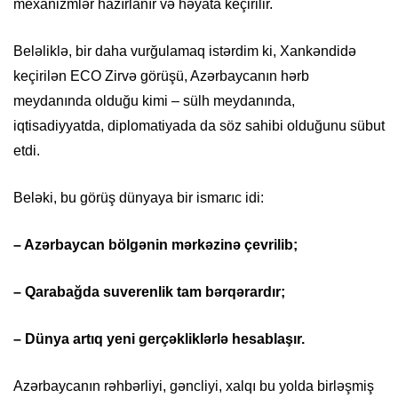
mexanizmlər hazırlanır və həyata keçirilir.
Beləliklə, bir daha vurğulamaq istərdim ki, Xankəndidə
keçirilən ECO Zirvə görüşü, Azərbaycanın hərb
meydanında olduğu kimi – sülh meydanında,
iqtisadiyyatda, diplomatiyada da söz sahibi olduğunu sübut
etdi.
Beləki, bu görüş dünyaya bir ismarıc idi:
– Azərbaycan bölgənin mərkəzinə çevrilib;
– Qarabağda suverenlik tam bərqərardır;
– Dünya artıq yeni gerçəkliklərlə hesablaşır.
Azərbaycanın rəhbərliyi, gəncliyi, xalqı bu yolda birləşmiş