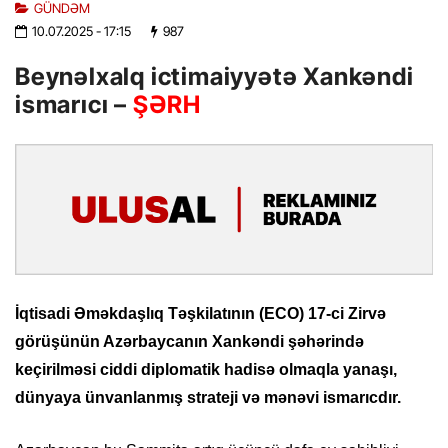
GÜNDƏM
10.07.2025
- 17:15
987
Beynəlxalq ictimaiyyətə Xankəndi
ismarıcı –
ŞƏRH
İqtisadi Əməkdaşlıq Təşkilatının (ECO) 17-ci Zirvə
görüşünün Azərbaycanın Xankəndi şəhərində
keçirilməsi ciddi diplomatik hadisə olmaqla yanaşı,
dünyaya ünvanlanmış strateji və mənəvi ismarıcdır.