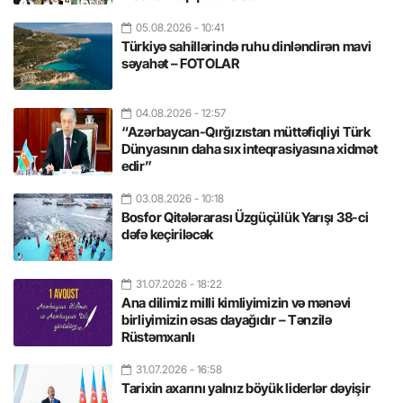
05.08.2026
- 10:41
Türkiyə sahillərində ruhu dinləndirən mavi
səyahət – FOTOLAR
04.08.2026
- 12:57
“Azərbaycan-Qırğızıstan müttəfiqliyi Türk
Dünyasının daha sıx inteqrasiyasına xidmət
edir”
03.08.2026
- 10:18
Bosfor Qitələrarası Üzgüçülük Yarışı 38-ci
dəfə keçiriləcək
31.07.2026
- 18:22
Ana dilimiz milli kimliyimizin və mənəvi
birliyimizin əsas dayağıdır – Tənzilə
Rüstəmxanlı
31.07.2026
- 16:58
Tarixin axarını yalnız böyük liderlər dəyişir