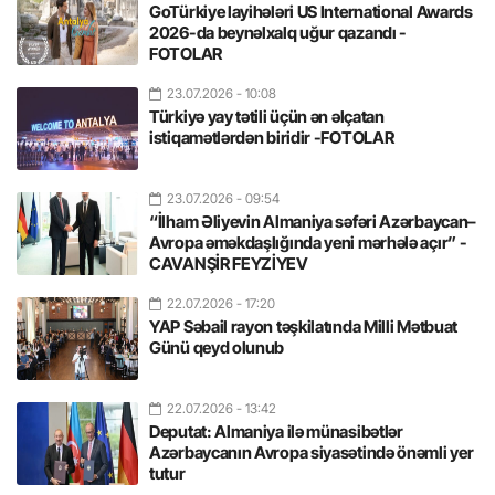
GoTürkiye layihələri US International Awards
2026-da beynəlxalq uğur qazandı -
FOTOLAR
23.07.2026
- 10:08
Türkiyə yay tətili üçün ən əlçatan
istiqamətlərdən biridir -FOTOLAR
23.07.2026
- 09:54
“İlham Əliyevin Almaniya səfəri Azərbaycan–
Avropa əməkdaşlığında yeni mərhələ açır” -
CAVANŞİR FEYZİYEV
22.07.2026
- 17:20
YAP Səbail rayon təşkilatında Milli Mətbuat
Günü qeyd olunub
22.07.2026
- 13:42
Deputat: Almaniya ilə münasibətlər
Azərbaycanın Avropa siyasətində önəmli yer
tutur