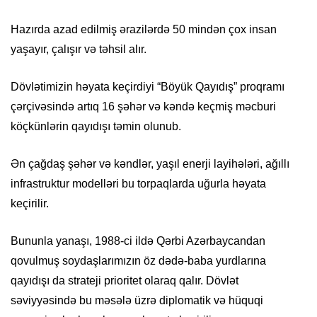
Hazırda azad edilmiş ərazilərdə 50 mindən çox insan
yaşayır, çalışır və təhsil alır.
Dövlətimizin həyata keçirdiyi “Böyük Qayıdış” proqramı
çərçivəsində artıq 16 şəhər və kəndə keçmiş məcburi
köçkünlərin qayıdışı təmin olunub.
Ən çağdaş şəhər və kəndlər, yaşıl enerji layihələri, ağıllı
infrastruktur modelləri bu torpaqlarda uğurla həyata
keçirilir.
Bununla yanaşı, 1988-ci ildə Qərbi Azərbaycandan
qovulmuş soydaşlarımızın öz dədə-baba yurdlarına
qayıdışı da strateji prioritet olaraq qalır. Dövlət
səviyyəsində bu məsələ üzrə diplomatik və hüquqi