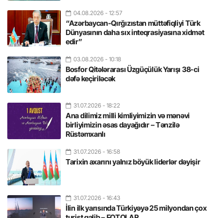
04.08.2026
- 12:57
“Azərbaycan-Qırğızıstan müttəfiqliyi Türk
Dünyasının daha sıx inteqrasiyasına xidmət
edir”
03.08.2026
- 10:18
Bosfor Qitələrarası Üzgüçülük Yarışı 38-ci
dəfə keçiriləcək
31.07.2026
- 18:22
Ana dilimiz milli kimliyimizin və mənəvi
birliyimizin əsas dayağıdır – Tənzilə
Rüstəmxanlı
31.07.2026
- 16:58
Tarixin axarını yalnız böyük liderlər dəyişir
31.07.2026
- 16:43
İlin ilk yarısında Türkiyəyə 25 milyondan çox
turist gəlib – FOTOLAR