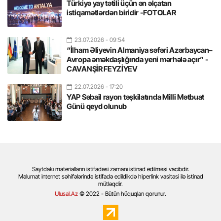
Türkiyə yay tətili üçün ən əlçatan
istiqamətlərdən biridir -FOTOLAR
23.07.2026
- 09:54
“İlham Əliyevin Almaniya səfəri Azərbaycan–
Avropa əməkdaşlığında yeni mərhələ açır” -
CAVANŞİR FEYZİYEV
22.07.2026
- 17:20
YAP Səbail rayon təşkilatında Milli Mətbuat
Günü qeyd olunub
Saytdakı materialların istifadəsi zamanı istinad edilməsi vacibdir.
Məlumat internet səhifələrində istifadə edildikdə hiperlink vasitəsi ilə istinad
mütləqdir.
Ulusal.Az
© 2022 - Bütün hüquqları qorunur.