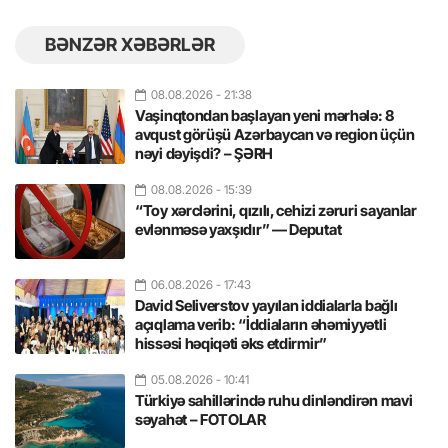
BƏNZƏR XƏBƏRLƏR
08.08.2026
- 21:38
Vaşinqtondan başlayan yeni mərhələ: 8
avqust görüşü Azərbaycan və region üçün
nəyi dəyişdi? – ŞƏRH
08.08.2026
- 15:39
“Toy xərclərini, qızılı, cehizi zəruri sayanlar
evlənməsə yaxşıdır” — Deputat
06.08.2026
- 17:43
David Seliverstov yayılan iddialarla bağlı
açıqlama verib: “İddiaların əhəmiyyətli
hissəsi həqiqəti əks etdirmir”
05.08.2026
- 10:41
Türkiyə sahillərində ruhu dinləndirən mavi
səyahət – FOTOLAR