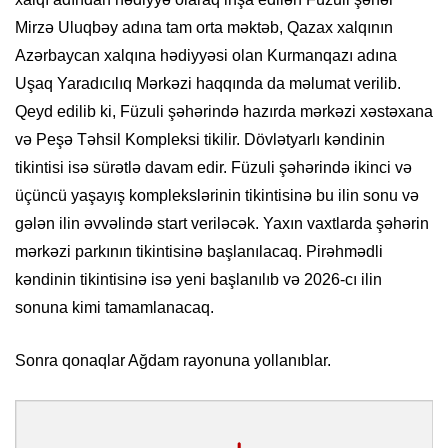
Mirzə Uluqbəy adına tam orta məktəb, Qazax xalqının
Azərbaycan xalqına hədiyyəsi olan Kurmanqazı adına
Uşaq Yaradıcılıq Mərkəzi haqqında da məlumat verilib.
Qeyd edilib ki, Füzuli şəhərində hazırda mərkəzi xəstəxana
və Peşə Təhsil Kompleksi tikilir. Dövlətyarlı kəndinin
tikintisi isə sürətlə davam edir. Füzuli şəhərində ikinci və
üçüncü yaşayış komplekslərinin tikintisinə bu ilin sonu və
gələn ilin əvvəlində start veriləcək. Yaxın vaxtlarda şəhərin
mərkəzi parkının tikintisinə başlanılacaq. Pirəhmədli
kəndinin tikintisinə isə yeni başlanılıb və 2026-cı ilin
sonuna kimi tamamlanacaq.
Sonra qonaqlar Ağdam rayonuna yollanıblar.