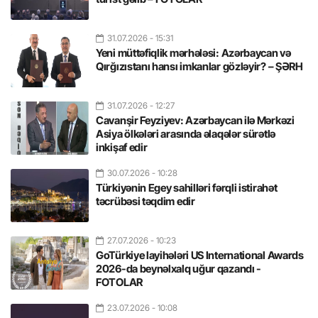
31.07.2026
- 15:31
Yeni müttəfiqlik mərhələsi: Azərbaycan və
Qırğızıstanı hansı imkanlar gözləyir? – ŞƏRH
31.07.2026
- 12:27
Cavanşir Feyziyev: Azərbaycan ilə Mərkəzi
Asiya ölkələri arasında əlaqələr sürətlə
inkişaf edir
30.07.2026
- 10:28
Türkiyənin Egey sahilləri fərqli istirahət
təcrübəsi təqdim edir
27.07.2026
- 10:23
GoTürkiye layihələri US International Awards
2026-da beynəlxalq uğur qazandı -
FOTOLAR
23.07.2026
- 10:08