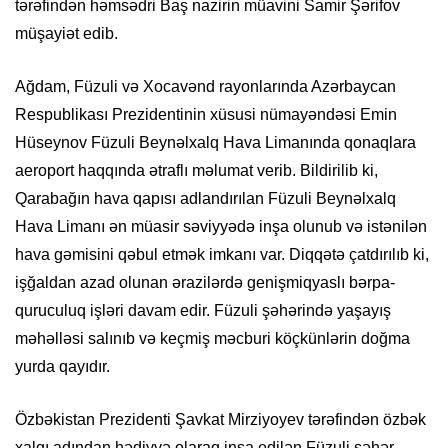
tərəfindən həmsədri Baş nazirin müavini Samir Şərifov
müşayiət edib.
Ağdam, Füzuli və Xocavənd rayonlarında Azərbaycan
Respublikası Prezidentinin xüsusi nümayəndəsi Emin
Hüseynov Füzuli Beynəlxalq Hava Limanında qonaqlara
aeroport haqqında ətraflı məlumat verib. Bildirilib ki,
Qarabağın hava qapısı adlandırılan Füzuli Beynəlxalq
Hava Limanı ən müasir səviyyədə inşa olunub və istənilən
hava gəmisini qəbul etmək imkanı var. Diqqətə çatdırılıb ki,
işğaldan azad olunan ərazilərdə genişmiqyaslı bərpa-
quruculuq işləri davam edir. Füzuli şəhərində yaşayış
məhəlləsi salınıb və keçmiş məcburi köçkünlərin doğma
yurda qayıdır.
Özbəkistan Prezidenti Şavkat Mirziyoyev tərəfindən özbək
xalqı adından hədiyyə olaraq inşa edilən Füzuli şəhər