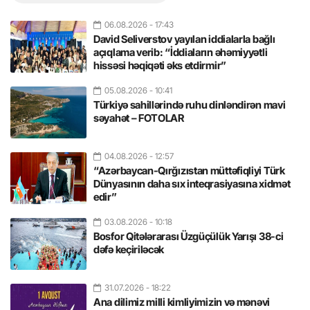
06.08.2026
- 17:43
David Seliverstov yayılan iddialarla bağlı
açıqlama verib: “İddiaların əhəmiyyətli
hissəsi həqiqəti əks etdirmir”
05.08.2026
- 10:41
Türkiyə sahillərində ruhu dinləndirən mavi
səyahət – FOTOLAR
04.08.2026
- 12:57
“Azərbaycan-Qırğızıstan müttəfiqliyi Türk
Dünyasının daha sıx inteqrasiyasına xidmət
edir”
03.08.2026
- 10:18
Bosfor Qitələrarası Üzgüçülük Yarışı 38-ci
dəfə keçiriləcək
31.07.2026
- 18:22
Ana dilimiz milli kimliyimizin və mənəvi