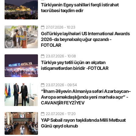
Türkiyənin Egey sahilləri fərqli istirahət
təcrübəsi təqdim edir
27.07.2026
- 10:23
GoTürkiye layihələri US International Awards
2026-da beynəlxalq uğur qazandı -
FOTOLAR
23.07.2026
- 10:08
Türkiyə yay tətili üçün ən əlçatan
istiqamətlərdən biridir -FOTOLAR
23.07.2026
- 09:54
“İlham Əliyevin Almaniya səfəri Azərbaycan–
Avropa əməkdaşlığında yeni mərhələ açır” -
CAVANŞİR FEYZİYEV
22.07.2026
- 17:20
YAP Səbail rayon təşkilatında Milli Mətbuat
Günü qeyd olunub