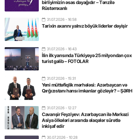
birliyimizin əsas dayağıdır – Tənzilə
Rüstəmxanlı
31.07.2026
- 16:58
Tarixin axarını yalnız böyük liderlər dəyişir
31.07.2026
- 16:43
İlin ilk yarısında Türkiyəyə 25 milyondan çox
turist gəlib – FOTOLAR
31.07.2026
- 15:31
Yeni müttəfiqlik mərhələsi: Azərbaycan və
Qırğızıstanı hansı imkanlar gözləyir? – ŞƏRH
31.07.2026
- 12:27
Cavanşir Feyziyev: Azərbaycan ilə Mərkəzi
Asiya ölkələri arasında əlaqələr sürətlə
inkişaf edir
30.07.2026
- 10:28