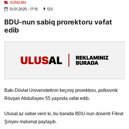
GÜNDƏM
13.01.2025
- 17:15
123
BDU-nun sabiq prorektoru vəfat
edib
Bakı Dövlət Universitetinin keçmiş prorektoru, polkovnik
Rövşən Abdullayev 55 yaşında vəfat edib.
Ulusal.az xəbər verir ki, bu barədə BDU-nun dosenti Fikrət
Şiriyev məlumat paylaşıb.