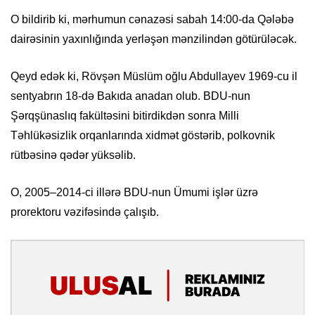
O bildirib ki, mərhumun cənazəsi sabah 14:00-da Qələbə
dairəsinin yaxınlığında yerləşən mənzilindən götürüləcək.
Qeyd edək ki, Rövşən Müslüm oğlu Abdullayev 1969-cu il
sentyabrın 18-də Bakıda anadan olub. BDU-nun
Şərqşünaslıq fakültəsini bitirdikdən sonra Milli
Təhlükəsizlik orqanlarında xidmət göstərib, polkovnik
rütbəsinə qədər yüksəlib.
O, 2005–2014-ci illərə BDU-nun Ümumi işlər üzrə
prorektoru vəzifəsində çalışıb.