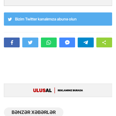
Bizim Twitter kanalımıza abunə olun
BƏNZƏR XƏBƏRLƏR