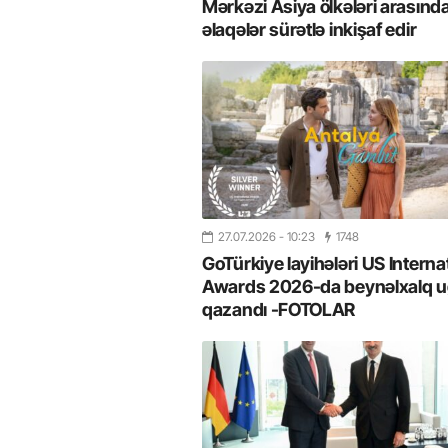
Mərkəzi Asiya ölkələri arasınd
əlaqələr sürətlə inkişaf edir
27.07.2026
- 10:23
1748
GoTürkiye layihələri US Interna
Awards 2026-da beynəlxalq u
qazandı -FOTOLAR