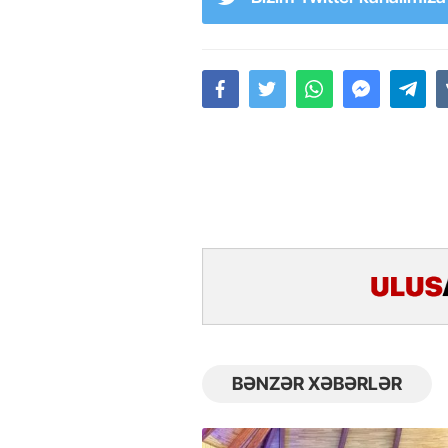
BƏNZƏR XƏBƏRLƏR