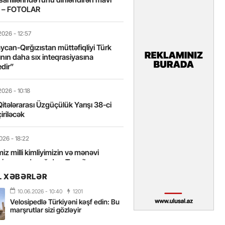
t – FOTOLAR
2026
- 12:57
can-Qırğızıstan müttəfiqliyi Türk
nın daha sıx inteqrasiyasına
edir”
2026
- 10:18
itələrarası Üzgüçülük Yarışı 38-ci
iriləcək
2026
- 18:22
miz milli kimliyimizin və mənəvi
izin əsas dayağıdır – Tənzilə
anlı
L XƏBƏRLƏR
10.06.2026
- 10:40
1201
2026
- 16:58
Velosipedlə Türkiyəni kəşf edin: Bu
axarını yalnız böyük liderlər dəyişir
marşrutlar sizi gözləyir