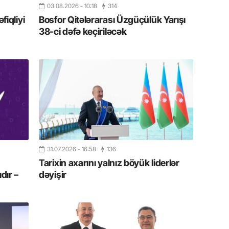
03.08.2026
- 10:18
314
19.07.
iqliyi
Bosfor Qitələrarası Üzgüçülük Yarışı
Şuşa art
38-ci dəfə keçiriləcək
dialoq 
17.07.
Yeni dü
Türkiyə
15.07.
Albert R
təqdimat
31.07.2026
- 16:58
136
15.07.
Tarixin axarını yalnız böyük liderlər
Türkiyə
dır –
dəyişir
yaxşı d
14.07.
Beynəlx