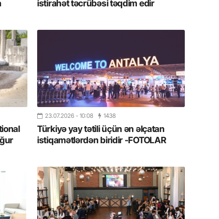
a
istirahət təcrübəsi təqdim edir
11.07.2
“İndiki
mənada 
10.07.
Ankara 
diploma
Deputa
08.07.
23.07.2026
- 10:08
1438
Kapadoki
tional
Türkiyə yay tətili üçün ən əlçatan
və Atçıl
ğur
istiqamətlərdən biridir -FOTOLAR
olundu
07.07.
NATO-nu
ola bilə
07.07.