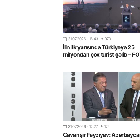
31.07.2026
- 16:43
970
İlin ilk yarısında Türkiyəyə 25
milyondan çox turist gəlib – 
31.07.2026
- 12:27
172
Cavanşir Feyziyev: Azərbaycan