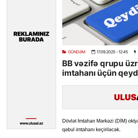
GÜNDƏM
17.09.2025
- 12:45
BB vəzifə qrupu üzr
imtahanı üçün qeyd
Dövlət İmtahan Mərkəzi (DİM) okty
qəbul imtahanı keçiriləcək.