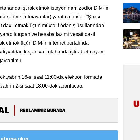
31.07.
, imtahanda iştirak etmək istəyən namizədlər DİM-in
İlin ilk
xsi kabineti olmayanlar) yaratmalıdırlar. “Şəxsi
çox tur
t daxil etmək üçün müxtəlif ödəniş üsullarından
” yaradıldıqdan və hesaba lazımi vəsait daxil
31.07.
rak etmək üçün DİM-in internet portalında
Yeni mü
Qırğızıs
ydiyyatdan keçən və imtahanda iştirak etməyən
ŞƏRH
aytarılmır.
31.07.
 oktyabrın 16-sı saat 11:00-da elektron formada
Cavanşi
Asiya öl
yabrın 2-si saat 18:00-dək aparılacaq.
inkişaf e
30.07.
Türkiyən
təcrübəs
27.07.
a abunə olun