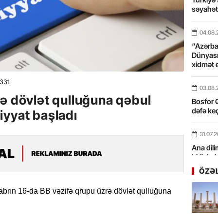
səyahə
04.08.
“Azərbay
Dünyası
xidmət 
331
03.08.
ə dövlət qulluğuna qəbul
Bosfor Q
dəfə keç
iyyat başladı
31.07.
Ana dili
birliyim
Rüstəmx
ÖZƏ
31.07.
abrın 16-da BB vəzifə qrupu üzrə dövlət qulluğuna
Tarixin 