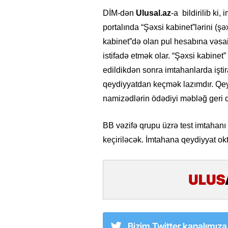
DİM-dən
Ulusal.az
-a bildirilib ki
portalında “Şəxsi kabinet”lərini (şə
kabinet”də olan pul hesabına vəsai
istifadə etmək olar. “Şəxsi kabinet
edildikdən sonra imtahanlarda işti
qeydiyyatdan keçmək lazımdır. Qe
namizədlərin ödədiyi məbləğ geri q
BB vəzifə qrupu üzrə test imtahanı
keçiriləcək. İmtahana qeydiyyat okt
Bizim Twitter kanalımız