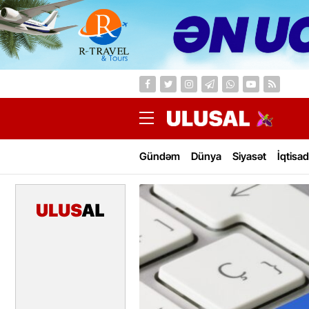
Gündəm
Dünya
Siyasət
İqtisad