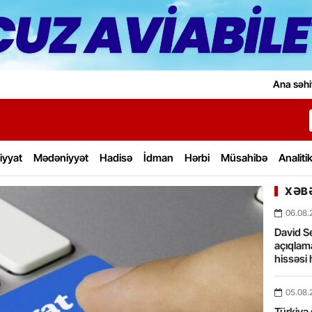
Ana səhi
iyyat
Mədəniyyət
Hadisə
İdman
Hərbi
Müsahibə
Analiti
XƏBƏ
06.08.
David Se
açıqlama
hissəsi 
05.08.
Türkiyə 