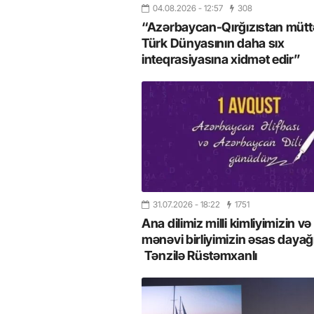
04.08.2026
- 12:57
308
“Azərbaycan-Qırğızıstan müttəf
Türk Dünyasının daha sıx
inteqrasiyasına xidmət edir”
31.07.2026
- 18:22
1751
Ana dilimiz milli kimliyimizin və
mənəvi birliyimizin əsas dayağı
Tənzilə Rüstəmxanlı