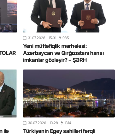
Azərbay
14.07.
Şuşa dü
mərkəzin
yazır
31.07.2026
- 15:31
985
Yeni müttəfiqlik mərhələsi:
13.07.
FOTOLAR
Azərbaycan və Qırğızıstanı hansı
Azərbay
imkanlar gözləyir? – ŞƏRH
siyasi a
13.07.
Cavanşi
Forumu 
hadisəd
13.07.
İstirahə
30.07.2026
- 10:28
1314
olan bu
 ilə
Türkiyənin Egey sahilləri fərqli