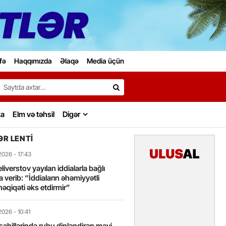
fə
Haqqımızda
Əlaqə
Media üçün
Search…
ka
Elm və təhsil
Digər
R LENTI
2026
- 17:43
liverstov yayılan iddialarla bağlı
 verib: “İddiaların əhəmiyyətli
həqiqəti əks etdirmir”
2026
- 10:41
sahillərində ruhu dinləndirən mavi