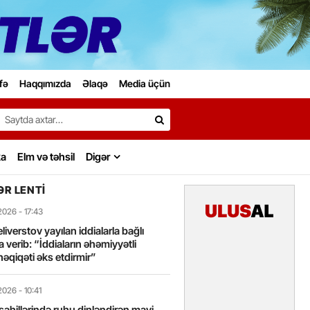
fə
Haqqımızda
Əlaqə
Media üçün
Search…
ka
Elm və təhsil
Digər
R LENTI
2026
- 17:43
liverstov yayılan iddialarla bağlı
 verib: “İddiaların əhəmiyyətli
həqiqəti əks etdirmir”
2026
- 10:41
sahillərində ruhu dinləndirən mavi