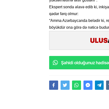
yüksəlməsinə təsir göstərir”.
Ekspert sonda əlavə edib ki, inkişa
qədər fərq olmur:
“Amma Azərbaycanda belədir ki, reg
böyükdür ona görə də nəticə budur
Şahidi olduğunuz hadisəl