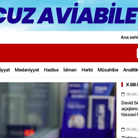
Ana səhi
iyyat
Mədəniyyət
Hadisə
İdman
Hərbi
Müsahibə
Analiti
XƏBƏ
06.08.
David Se
açıqlama
hissəsi 
05.08.
Türkiyə 