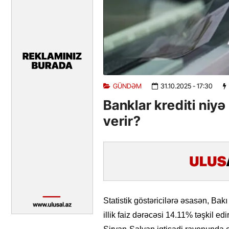
GÜNDƏM
31.10.2025
- 17:30
Banklar krediti niyə
verir?
Statistik göstəricilərə əsasən, Bakı 
illik faiz dərəcəsi 14.11% təşkil ed