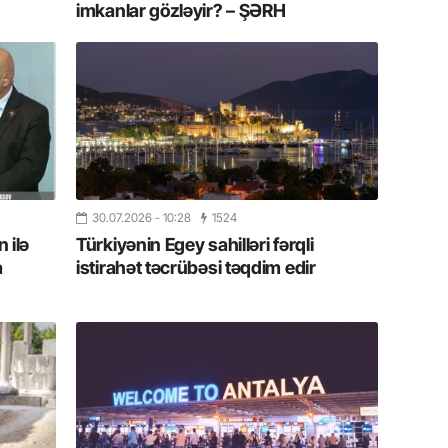
imkanlar gözləyir? – ŞƏRH
11.07.2
“İndiki
mənada 
10.07.
Ankara 
diploma
Deputa
30.07.2026
- 10:28
1524
08.07.
 ilə
Türkiyənin Egey sahilləri fərqli
Kapadoki
a
istirahət təcrübəsi təqdim edir
və Atçıl
olundu
07.07.
NATO-nu
ola bilə
07.07.