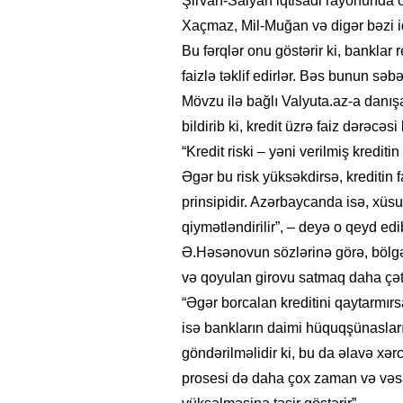
Şirvan-Salyan iqtisadi rayonunda 
Xaçmaz, Mil-Muğan və digər bəzi i
Bu fərqlər onu göstərir ki, banklar
faizlə təklif edirlər. Bəs bunun səb
Mövzu ilə bağlı Valyuta.az-a danı
bildirib ki, kredit üzrə faiz dərəcəsi
“Kredit riski – yəni verilmiş kredit
Əgər bu risk yüksəkdirsə, kreditin f
prinsipidir. Azərbaycanda isə, xüsu
qiymətləndirilir”, – deyə o qeyd edi
Ə.Həsənovun sözlərinə görə, bölgəl
və qoyulan girovu satmaq daha çəti
“Əgər borcalan kreditini qaytarmı
isə bankların daimi hüquqşünasla
göndərilməlidir ki, bu da əlavə x
prosesi də daha çox zaman və vəsait