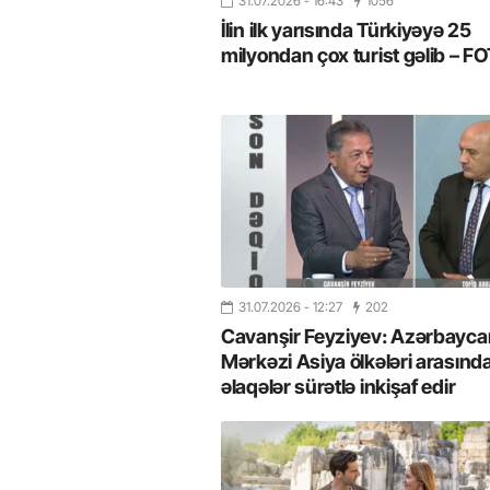
31.07.2026
- 16:43
1056
İlin ilk yarısında Türkiyəyə 25
milyondan çox turist gəlib – 
31.07.2026
- 12:27
202
Cavanşir Feyziyev: Azərbaycan
Mərkəzi Asiya ölkələri arasınd
əlaqələr sürətlə inkişaf edir