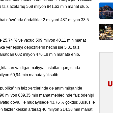
31.07.
8 faiz azalaraq 368 milyon 841,63 min manat olub.
İlin ilk
çox tur
bat dövründə öhdəliklər 2 milyard 487 milyon 33,5
31.07.
Yeni mü
Qırğızıs
də 25,74 % və yaxud 509 milyon 40,11 min manat
ŞƏRH
nka yerləşdiyi depozitlərin həcmi isə 5,31 faiz
anatdan 602 milyon 476,18 min manata enib.
31.07.
Cavanşi
ilatları və digər maliyyə instutları qarşısında
Asiya öl
inkişaf e
 milyon 60,94 min manata yüksəlib.
30.07.
spublika”nın faiz xərclərində də artım müşahidə
Türkiyən
ə 90 milyon 839,35 min manat məbləğində faiz ödənişi
təcrübəs
 müvafiq dövrü ilə müqayisədə 43,76 % çoxdur. Xüsusilə
lən faizlər kəskin artaraq 46 milyon 214,38 min manat
27.07.