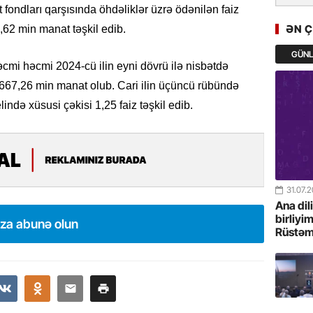
 fondları qarşısında öhdəliklər üzrə ödənilən faiz
GoTürkiy
Awards 
ƏN 
,62 min manat təşkil edib.
-FOTOL
GÜN
əcmi həcmi 2024-cü ilin eyni dövrü ilə nisbətdə
23.07.
 667,26 min manat olub. Cari ilin üçüncü rübündə
Türkiyə 
istiqam
elində xüsusi çəkisi 1,25 faiz təşkil edib.
23.07.
“İlham Ə
Azərbay
mərhələ
31.07.
Ana dil
22.07.
birliyi
ıza abunə olun
Rüstəm
YAP Səba
Günü q
22.07.
Deputat