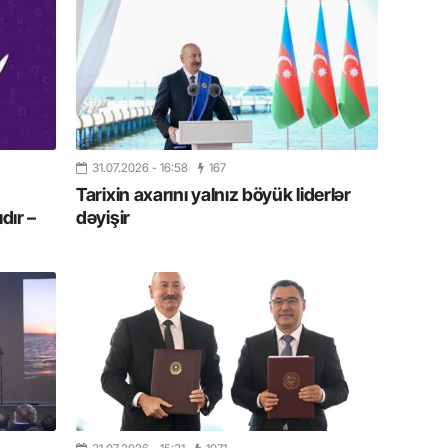
Azərbay
14.07.
Şuşa dü
mərkəzin
yazır
13.07.
31.07.2026
- 16:58
167
Azərbay
Tarixin axarını yalnız böyük liderlər
siyasi a
dır –
dəyişir
13.07.
Cavanşi
Forumu 
hadisəd
13.07.
İstirahə
olan bu