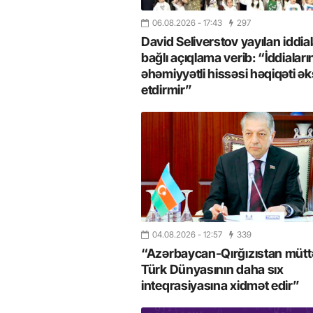
06.08.2026
- 17:43
297
David Seliverstov yayılan iddial
bağlı açıqlama verib: “İddiaları
əhəmiyyətli hissəsi həqiqəti ək
etdirmir”
04.08.2026
- 12:57
339
“Azərbaycan-Qırğızıstan müttəf
Türk Dünyasının daha sıx
inteqrasiyasına xidmət edir”