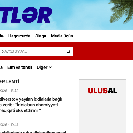
fə
Haqqımızda
Əlaqə
Media üçün
Search…
ka
Elm və təhsil
Digər
R LENTI
2026
- 17:43
liverstov yayılan iddialarla bağlı
 verib: “İddiaların əhəmiyyətli
həqiqəti əks etdirmir”
2026
- 10:41
sahillərində ruhu dinləndirən mavi