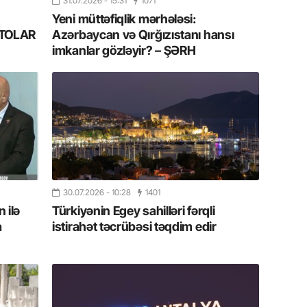
31.07.2026
- 15:31
1071
11.07.2
Yeni müttəfiqlik mərhələsi:
“İndiki
FOTOLAR
Azərbaycan və Qırğızıstanı hansı
mənada 
imkanlar gözləyir? – ŞƏRH
10.07.
Ankara 
diploma
Deputa
08.07.
Kapadoki
və Atçıl
30.07.2026
- 10:28
1401
olundu
 ilə
Türkiyənin Egey sahilləri fərqli
a
istirahət təcrübəsi təqdim edir
07.07.
NATO-nu
ola bilə
07.07.