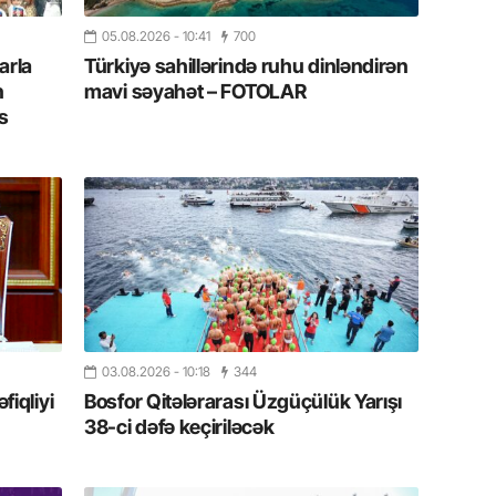
19.07.
05.08.2026
- 10:41
700
Şuşa art
arla
Türkiyə sahillərində ruhu dinləndirən
dialoq 
n
mavi səyahət – FOTOLAR
s
17.07.
Yeni dü
Türkiyə
15.07.
Albert R
təqdimat
15.07.
Türkiyə
03.08.2026
- 10:18
344
yaxşı d
iqliyi
Bosfor Qitələrarası Üzgüçülük Yarışı
38-ci dəfə keçiriləcək
14.07.
Beynəlx