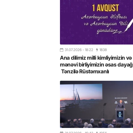
31.07.2026
- 18:22
1838
Ana dilimiz milli kimliyimizin və
mənəvi birliyimizin əsas dayağı
Tənzilə Rüstəmxanlı