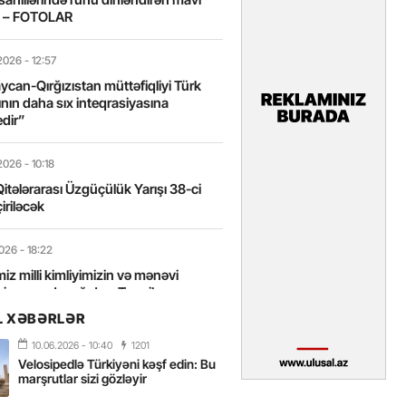
t – FOTOLAR
2026
- 12:57
can-Qırğızıstan müttəfiqliyi Türk
nın daha sıx inteqrasiyasına
edir”
2026
- 10:18
itələrarası Üzgüçülük Yarışı 38-ci
iriləcək
2026
- 18:22
miz milli kimliyimizin və mənəvi
izin əsas dayağıdır – Tənzilə
anlı
L XƏBƏRLƏR
10.06.2026
- 10:40
1201
2026
- 16:58
Velosipedlə Türkiyəni kəşf edin: Bu
axarını yalnız böyük liderlər dəyişir
marşrutlar sizi gözləyir