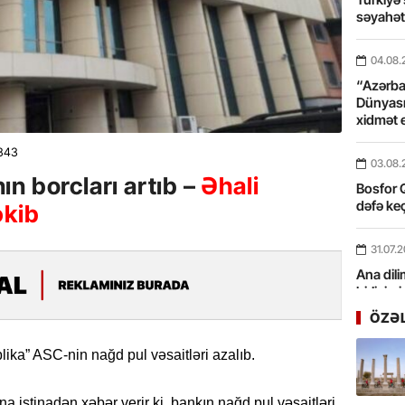
səyahə
04.08.
“Azərbay
Dünyası
xidmət 
343
03.08.
n borcları artıb –
Əhali
Bosfor Q
dəfə keç
əkib
31.07.
Ana dili
birliyim
Rüstəmx
ÖZƏ
31.07.
ika” ASC-nin nağd pul vəsaitləri azalıb.
Tarixin 
 istinadən xəbər verir ki, bankın nağd pul vəsaitləri