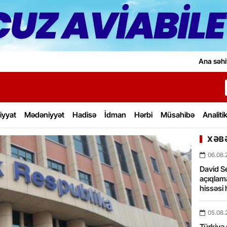
Ana səhi
iyyat
Mədəniyyət
Hadisə
İdman
Hərbi
Müsahibə
Analiti
XƏBƏ
06.08.
David Se
açıqlama
hissəsi 
05.08.
Türkiyə 