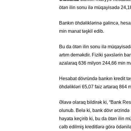
ötən ilin sonu ilə müqayisədə 24,1
Bankın öhdəliklərinə gəlincə, hesa
min manat təşkil edib.
Bu da ötən ilin sonu ilə müqayisə
artım deməkdir. Fiziki şəxslərin ba
azalaraq 636 milyon 244,66 min m
Hesabat dövründə bankın kredit təşk
öhdəlikləri 65,07 faiz artaraq 864
Əlavə olaraq bildirək ki, “Bank Re
olunub. Belə ki, bank dövr ərzind
həyata keçirib ki, bu da ötən ilin
cəlb edilmiş kreditlərə görə ödəni