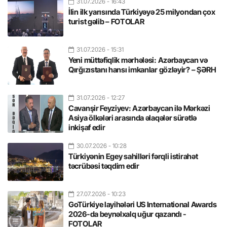
31.07.2026
- 16:43
İlin ilk yarısında Türkiyəyə 25 milyondan çox
turist gəlib – FOTOLAR
31.07.2026
- 15:31
Yeni müttəfiqlik mərhələsi: Azərbaycan və
Qırğızıstanı hansı imkanlar gözləyir? – ŞƏRH
31.07.2026
- 12:27
Cavanşir Feyziyev: Azərbaycan ilə Mərkəzi
Asiya ölkələri arasında əlaqələr sürətlə
inkişaf edir
30.07.2026
- 10:28
Türkiyənin Egey sahilləri fərqli istirahət
təcrübəsi təqdim edir
27.07.2026
- 10:23
GoTürkiye layihələri US International Awards
2026-da beynəlxalq uğur qazandı -
FOTOLAR