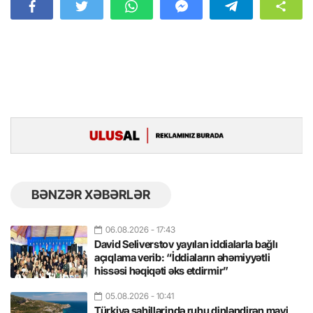
BƏNZƏR XƏBƏRLƏR
06.08.2026
- 17:43
David Seliverstov yayılan iddialarla bağlı
açıqlama verib: “İddiaların əhəmiyyətli
hissəsi həqiqəti əks etdirmir”
05.08.2026
- 10:41
Türkiyə sahillərində ruhu dinləndirən mavi