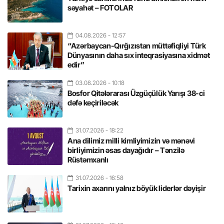
səyahət – FOTOLAR
04.08.2026
- 12:57
“Azərbaycan-Qırğızıstan müttəfiqliyi Türk
Dünyasının daha sıx inteqrasiyasına xidmət
edir”
03.08.2026
- 10:18
Bosfor Qitələrarası Üzgüçülük Yarışı 38-ci
dəfə keçiriləcək
31.07.2026
- 18:22
Ana dilimiz milli kimliyimizin və mənəvi
birliyimizin əsas dayağıdır – Tənzilə
Rüstəmxanlı
31.07.2026
- 16:58
Tarixin axarını yalnız böyük liderlər dəyişir