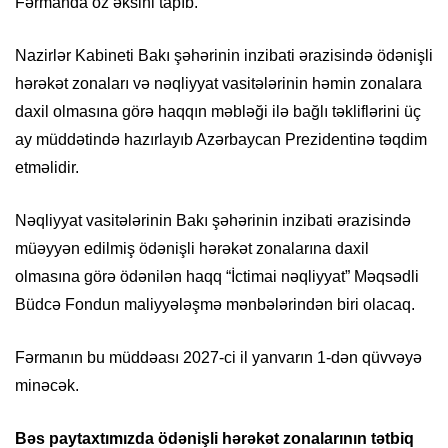
Fərmanda öz əksini tapıb.
Nazirlər Kabineti Bakı şəhərinin inzibati ərazisində ödənişli
hərəkət zonaları və nəqliyyat vasitələrinin həmin zonalara
daxil olmasına görə haqqın məbləği ilə bağlı təkliflərini üç
ay müddətində hazırlayıb Azərbaycan Prezidentinə təqdim
etməlidir.
Nəqliyyat vasitələrinin Bakı şəhərinin inzibati ərazisində
müəyyən edilmiş ödənişli hərəkət zonalarına daxil
olmasına görə ödənilən haqq “İctimai nəqliyyat” Məqsədli
Büdcə Fondun maliyyələşmə mənbələrindən biri olacaq.
Fərmanın bu müddəası 2027-ci il yanvarın 1-dən qüvvəyə
minəcək.
Bəs paytaxtımızda ödənişli hərəkət zonalarının tətbiq