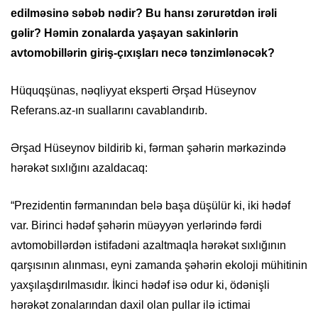
edilməsinə səbəb nədir? Bu hansı zərurətdən irəli
gəlir? Həmin zonalarda yaşayan sakinlərin
avtomobillərin giriş-çıxışları necə tənzimlənəcək?
Hüquqşünas, nəqliyyat eksperti Ərşad Hüseynov
Referans.az-ın suallarını cavablandırıb.
Ərşad Hüseynov bildirib ki, fərman şəhərin mərkəzində
hərəkət sıxlığını azaldacaq:
“Prezidentin fərmanından belə başa düşülür ki, iki hədəf
var. Birinci hədəf şəhərin müəyyən yerlərində fərdi
avtomobillərdən istifadəni azaltmaqla hərəkət sıxlığının
qarşısının alınması, eyni zamanda şəhərin ekoloji mühitinin
yaxşılaşdırılmasıdır. İkinci hədəf isə odur ki, ödənişli
hərəkət zonalarından daxil olan pullar ilə ictimai