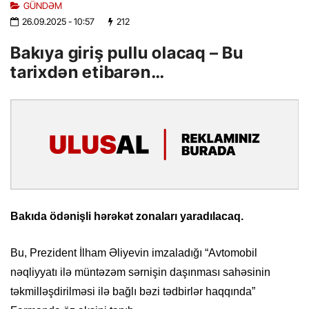
GÜNDƏM
26.09.2025
- 10:57
212
Bakıya giriş pullu olacaq – Bu
tarixdən etibarən…
Bakıda ödənişli hərəkət zonaları yaradılacaq.
Bu, Prezident İlham Əliyevin imzaladığı “Avtomobil
nəqliyyatı ilə müntəzəm sərnişin daşınması sahəsinin
təkmilləşdirilməsi ilə bağlı bəzi tədbirlər haqqında”