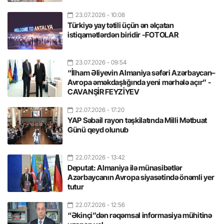
23.07.2026
- 10:08
Türkiyə yay tətili üçün ən əlçatan
istiqamətlərdən biridir -FOTOLAR
23.07.2026
- 09:54
“İlham Əliyevin Almaniya səfəri Azərbaycan–
Avropa əməkdaşlığında yeni mərhələ açır” -
CAVANŞİR FEYZİYEV
22.07.2026
- 17:20
YAP Səbail rayon təşkilatında Milli Mətbuat
Günü qeyd olunub
22.07.2026
- 13:42
Deputat: Almaniya ilə münasibətlər
Azərbaycanın Avropa siyasətində önəmli yer
tutur
22.07.2026
- 12:56
“Əkinçi”dən rəqəmsal informasiya mühitinə