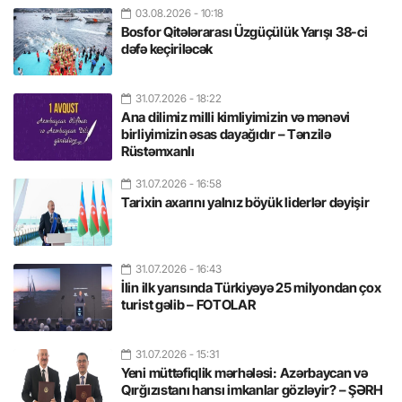
03.08.2026
- 10:18
Bosfor Qitələrarası Üzgüçülük Yarışı 38-ci
dəfə keçiriləcək
31.07.2026
- 18:22
Ana dilimiz milli kimliyimizin və mənəvi
birliyimizin əsas dayağıdır – Tənzilə
Rüstəmxanlı
31.07.2026
- 16:58
Tarixin axarını yalnız böyük liderlər dəyişir
31.07.2026
- 16:43
İlin ilk yarısında Türkiyəyə 25 milyondan çox
turist gəlib – FOTOLAR
31.07.2026
- 15:31
Yeni müttəfiqlik mərhələsi: Azərbaycan və
Qırğızıstanı hansı imkanlar gözləyir? – ŞƏRH