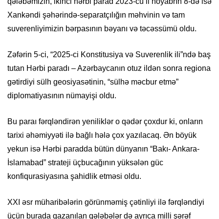
qələbəmizin, ikinci hərbi parad 2023-cü il noyabrın 8-də isə
Xankəndi şəhərində-separatçılığın məhvinin və tam
suverenliyimizin bərpasının bəyanı və təcəssümü oldu.
Zəfərin 5-ci, “2025-ci Konstitusiya və Suverenlik ili”ndə baş
tutan Hərbi paradı – Azərbaycanın otuz ildən sonra regiona
gətirdiyi sülh geosiyasətinin, “sülhə məcbur etmə”
diplomatiyasının nümayişi oldu.
Bu paraı fərqləndirən yeniliklər o qədər çoxdur ki, onların
tarixi əhəmiyyəti ilə bağlı hələ çox yazılacaq. Ən böyük
yekun isə Hərbi paradda bütün dünyanın “Bakı- Ankara-
İslamabad” strateji üçbucağının yüksələn güc
konfiqurasiyasına şahidlik etməsi oldu.
XXI əsr müharibələrin görünməmiş çətinliyi ilə fərqləndiyi
üçün burada qazanılan qələbələr də ayrıca milli şərəf