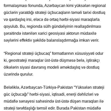
formalaşması fonunda, Azərbaycan kimi yüksələn regional
güclərin yaratdığı strateji üçbucaqların təməli tarixi dostluq
və qardaşlıq irsi, eləcə də ortaq hərbi-siyasi maraqlarla
qoyulub. Bu, regionda sülh gündəliyinin reallaşdırılması
şəraitində istənilən xarici geosiyasi aktorun müdaxilə
səylərini effektiv şəkildə balanslaşdırmağa imkan verir.
“Regional strateji üçbucaq” formatlarının xüsusiyyəti odur
ki, geostrateji maraqlar üst-üstə düşməsə belə, iştirakçı
ölkələrin siyasi davranış modeli əməkdaşlıq və dostluq
üzərində qurulur.
Beləliklə, Azərbaycan-Türkiyə-Pakistan “Yüksələn strateji
güc üçbucağı” hərbi-siyasi, iqtisadi, enerji dəhlizləri və
müdafiə sənayesi sahəsində üst-üstə düşən maraqları ilə
strateji tərəfdaşlığı təmsil edir. Burada Pakistan müdafiə