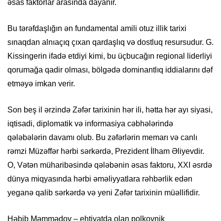
əsas faktorlar arasında dayanır.
Bu tərəfdaşlığın ən fundamental amili otuz illik tarixi
sınaqdan alnıaçıq çıxan qardaşlıq və dostluq resursudur. G.
Kissingerin ifadə etdiyi kimi, bu üçbucağın regional liderliyi
qorumağa qadir olması, bölgədə dominantlıq iddialarını dəf
etməyə imkan verir.
Son beş il ərzində Zəfər tarixinin hər ili, hətta hər ayı siyasi,
iqtisadi, diplomatik və informasiya cəbhələrində
qələbələrin davamı olub. Bu zəfərlərin memarı və canlı
rəmzi Müzəffər hərbi sərkərdə, Prezident İlham Əliyevdir.
O, Vətən müharibəsində qələbənin əsas faktoru, XXI əsrdə
dünya miqyasında hərbi əməliyyatlara rəhbərlik edən
yeganə qalib sərkərdə və yeni Zəfər tarixinin müəllifidir.
Həbib Məmmədov – ehtiyatda olan polkovnik