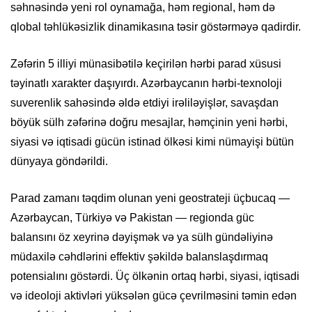
səhnəsində yeni rol oynamağa, həm regional, həm də
qlobal təhlükəsizlik dinamikasına təsir göstərməyə qadirdir.
Zəfərin 5 illiyi münasibətilə keçirilən hərbi parad xüsusi
təyinatlı xarakter daşıyırdı. Azərbaycanın hərbi-texnoloji
suverenlik sahəsində əldə etdiyi irəliləyişlər, savaşdan
böyük sülh zəfərinə doğru mesajlar, həmçinin yeni hərbi,
siyasi və iqtisadi gücün istinad ölkəsi kimi nümayişi bütün
dünyaya göndərildi.
Parad zamanı təqdim olunan yeni geostrateji üçbucaq —
Azərbaycan, Türkiyə və Pakistan — regionda güc
balansını öz xeyrinə dəyişmək və ya sülh gündəliyinə
müdaxilə cəhdlərini effektiv şəkildə balanslaşdırmaq
potensialını göstərdi. Üç ölkənin ortaq hərbi, siyasi, iqtisadi
və ideoloji aktivləri yüksələn gücə çevrilməsini təmin edən