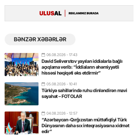
BƏNZƏR XƏBƏRLƏR
06.08.2026
- 17:43
David Seliverstov yayılan iddialarla bağlı
açıqlama verib: “İddiaların əhəmiyyətli
hissəsi həqiqəti əks etdirmir”
05.08.2026
- 10:41
Türkiyə sahillərində ruhu dinləndirən mavi
səyahət – FOTOLAR
04.08.2026
- 12:57
“Azərbaycan-Qırğızıstan müttəfiqliyi Türk
Dünyasının daha sıx inteqrasiyasına xidmət
edir”