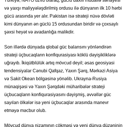
Türkiyə, NATO üzvü olaraq, güclü daxili müdafiə sənayesi
və yaxşı maliyyələşdirilmiş ordusu ilə dünyanın ilk 10 hərbi
gücü arasında yer alır. Pakistan isə strateji nüvə dövləti
kimi dünyanın ən güclü 15 ordusundan biridir və çoxsaylı
şəxsi heyət və avadanlığa malikdir.
Son illərdə dünyada qlobal güc balansını yönləndirən
strateji üçbucaqların konfiqurasiyası köklü dəyişikliklərə
uğrayıb. İkiqütblülük artıq mövcud deyil; əsas geosiyasi
tendensiyalar Cənubi Qafqaz, Yaxın Şərq, Mərkəzi Asiya
və Sakit Okean bölgəsinə yönəlib. Ukrayna-Rusiya
münaqişəsi və Yaxın Şərqdəki müharibələr strateji
üçbucaqların konfiqurasiyasını dəyişmiş, əvvəllər güc
sayılan ölkələr isə yeni üçbucaqlar arasında manevr
etməyə məcbur olub.
Mövcud dünya nizamının çökməsi və yeni dünya düzəninin