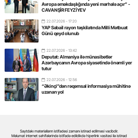
Avropa əməkdaşlığında yeni mərhələ açır” -
CAVANŞİR FEYZİYEV
22.07.2026
- 17:20
YAP Səbail rayon təşkilatında Milli Mətbuat
Günü qeyd olunub
22.07.2026
- 13:42
Deputat: Almaniya ilə münasibətlər
Azərbaycanın Avropa siyasətində önəmli yer
tutur
22.07.2026
- 12:56
“Əkinçi”dən rəqəmsal informasiya mühitinə
uzanan yol
Saytdakı materialların istifadəsi zamanı istinad edilməsi vacibdir.
Məlumat internet səhifələrində istifadə edildikdə hiperlink vasitəsi ilə istinad