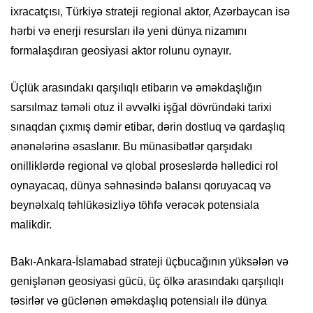
ixracatçısı, Türkiyə strateji regional aktor, Azərbaycan isə
hərbi və enerji resursları ilə yeni dünya nizamını
formalaşdıran geosiyasi aktor rolunu oynayır.
Üçlük arasındakı qarşılıqlı etibarın və əməkdaşlığın
sarsılmaz təməli otuz il əvvəlki işğal dövründəki tarixi
sınaqdan çıxmış dəmir etibar, dərin dostluq və qardaşlıq
ənənələrinə əsaslanır. Bu münasibətlər qarşıdakı
onilliklərdə regional və qlobal proseslərdə həlledici rol
oynayacaq, dünya səhnəsində balansı qoruyacaq və
beynəlxalq təhlükəsizliyə töhfə verəcək potensiala
malikdir.
Bakı-Ankara-İslamabad strateji üçbucağının yüksələn və
genişlənən geosiyasi gücü, üç ölkə arasındakı qarşılıqlı
təsirlər və güclənən əməkdaşlıq potensialı ilə dünya