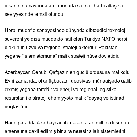
ölkənin nümayəndələri tribunada səfirlər, hərbi attaşelər
səviyyəsində təmsil olundu.
Hərbi-müdafiə sənayesində dünyada qibtəedici texnoloji
suverenliyə qısa müddətdə nail olan Türkiyə NATO hərbi
blokunun üzvü və regional strateji aktordur. Pakistan-
yeganə “islam atomuna” malik strateji nüvə dövlətidir.
Azərbaycan Cənubi Qafqazın ən güclü ordusuna malikdir.
Eyni zamanda, ölkə üçbucaqlı geosiyasi münaqişədə qalib
çıxmış yeganə tərəfdir və enerji və regional logistika
resursları ilə strateji əhəmiyyətə malik “dayaq və istinad
nöqtəsi”dir.
Hərbi paradda Azərbaycan ilk dəfə olaraq milli ordusunun
arsenalına daxil edilmiş bir sıra müasir silah sistemlərini