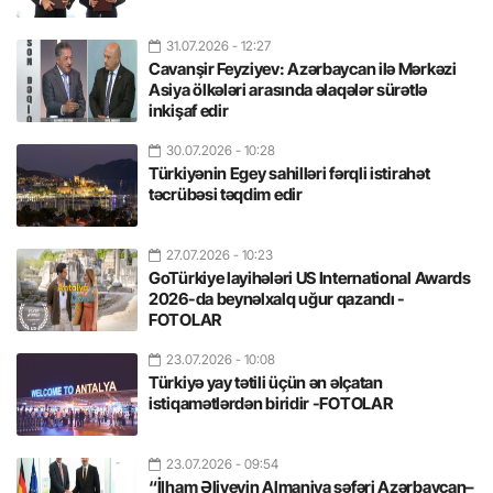
31.07.2026
- 12:27
Cavanşir Feyziyev: Azərbaycan ilə Mərkəzi
Asiya ölkələri arasında əlaqələr sürətlə
inkişaf edir
30.07.2026
- 10:28
Türkiyənin Egey sahilləri fərqli istirahət
təcrübəsi təqdim edir
27.07.2026
- 10:23
GoTürkiye layihələri US International Awards
2026-da beynəlxalq uğur qazandı -
FOTOLAR
23.07.2026
- 10:08
Türkiyə yay tətili üçün ən əlçatan
istiqamətlərdən biridir -FOTOLAR
23.07.2026
- 09:54
“İlham Əliyevin Almaniya səfəri Azərbaycan–