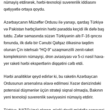
nümayiş etdirərək, hərbi-texnoloji suverenlik iddiasını
qətiyyətlə ortaya qoydu.
Azərbaycanın Müzəffər Ordusu ilə yanaşı, qardaş Türkiyə
və Pakistan hərbçilərinin hərbi paradda keçidi ilk dəfə baş
tutdu. Zəfər səmasında süzən Türkiyənin altı F-16 qırıcısı
fonunda, ilk dəfə bir Cənubi Qafqaz ölkəsinə təqdim
olunan Çin istehsalı “HQ-9” uzaqmənzilli zenit-raket
kompleksinin nümayişi, dron aviasiyası və 5-ci nəsil hava-
yer raketi hərbi ekspertlərin diqqətini cəlb etdi.
Hərbi analitiklər qeyd edirlər ki, bu raketin Azərbaycan
Ordusunun arsenalına əlavə edilməsi Xəzər dənizindəki
potensial düşmənlər üçün strateji siqnal olmaqla, Bakının
yeni texnoloji suverenlik səviyyəsini nümayiş etdirir.