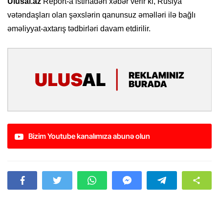
Ulusal.az
Report-a istinadən xəbər verir ki, Rusiya
vətəndaşları olan şəxslərin qanunsuz əməlləri ilə bağlı
əməliyyat-axtarış tədbirləri davam etdirilir.
Bizim Youtube kanalımıza abunə olun