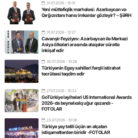
31.07.2026
- 15:31
Yeni müttəfiqlik mərhələsi: Azərbaycan və
Qırğızıstanı hansı imkanlar gözləyir? – ŞƏRH
31.07.2026
- 12:27
Cavanşir Feyziyev: Azərbaycan ilə Mərkəzi
Asiya ölkələri arasında əlaqələr sürətlə
inkişaf edir
30.07.2026
- 10:28
Türkiyənin Egey sahilləri fərqli istirahət
təcrübəsi təqdim edir
27.07.2026
- 10:23
GoTürkiye layihələri US International Awards
2026-da beynəlxalq uğur qazandı -
FOTOLAR
23.07.2026
- 10:08
Türkiyə yay tətili üçün ən əlçatan
istiqamətlərdən biridir -FOTOLAR