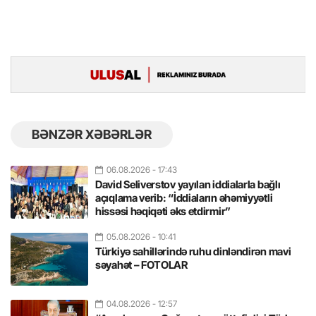
BƏNZƏR XƏBƏRLƏR
06.08.2026
- 17:43
David Seliverstov yayılan iddialarla bağlı
açıqlama verib: “İddiaların əhəmiyyətli
hissəsi həqiqəti əks etdirmir”
05.08.2026
- 10:41
Türkiyə sahillərində ruhu dinləndirən mavi
səyahət – FOTOLAR
04.08.2026
- 12:57