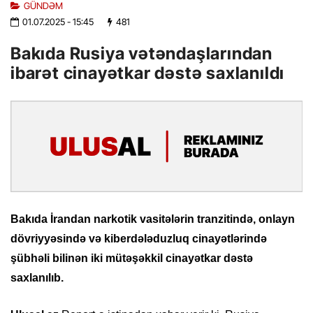
GÜNDƏM
01.07.2025
- 15:45
481
Bakıda Rusiya vətəndaşlarından
ibarət cinayətkar dəstə saxlanıldı
Bakıda İrandan narkotik vasitələrin tranzitində, onlayn
dövriyyəsində və kiberdələduzluq cinayətlərində
şübhəli bilinən iki mütəşəkkil cinayətkar dəstə
saxlanılıb.