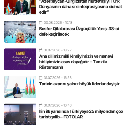
“Azərbaycan-Qırğızıstan müttəfiqliyi Türk
Dünyasının daha sıx inteqrasiyasına xidmət
edir”
03.08.2026
- 10:18
Bosfor Qitələrarası Üzgüçülük Yarışı 38-ci
dəfə keçiriləcək
31.07.2026
- 18:22
Ana dilimiz milli kimliyimizin və mənəvi
birliyimizin əsas dayağıdır – Tənzilə
Rüstəmxanlı
31.07.2026
- 16:58
Tarixin axarını yalnız böyük liderlər dəyişir
31.07.2026
- 16:43
İlin ilk yarısında Türkiyəyə 25 milyondan çox
turist gəlib – FOTOLAR