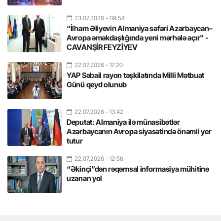
23.07.2026
- 09:54
“İlham Əliyevin Almaniya səfəri Azərbaycan–
Avropa əməkdaşlığında yeni mərhələ açır” -
CAVANŞİR FEYZİYEV
22.07.2026
- 17:20
YAP Səbail rayon təşkilatında Milli Mətbuat
Günü qeyd olunub
22.07.2026
- 13:42
Deputat: Almaniya ilə münasibətlər
Azərbaycanın Avropa siyasətində önəmli yer
tutur
22.07.2026
- 12:56
“Əkinçi”dən rəqəmsal informasiya mühitinə
uzanan yol