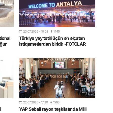
11.07.2
“İndiki
mənada 
10.07.
23.07.2026
- 10:08
1445
Ankara 
tional
Türkiyə yay tətili üçün ən əlçatan
diploma
ğur
istiqamətlərdən biridir -FOTOLAR
Deputa
08.07.
Kapadoki
və Atçıl
olundu
07.07.
NATO-nu
ola bilə
22.07.2026
- 17:20
1563
i
YAP Səbail rayon təşkilatında Milli
07.07.