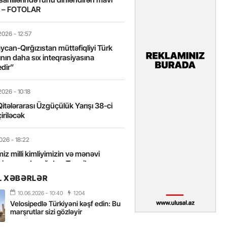
t – FOTOLAR
2026
- 12:57
can-Qırğızıstan müttəfiqliyi Türk
nın daha sıx inteqrasiyasına
edir”
2026
- 10:18
itələrarası Üzgüçülük Yarışı 38-ci
iriləcək
2026
- 18:22
miz milli kimliyimizin və mənəvi
izin əsas dayağıdır – Tənzilə
anlı
L XƏBƏRLƏR
10.06.2026
- 10:40
1204
2026
- 16:58
Velosipedlə Türkiyəni kəşf edin: Bu
axarını yalnız böyük liderlər dəyişir
marşrutlar sizi gözləyir