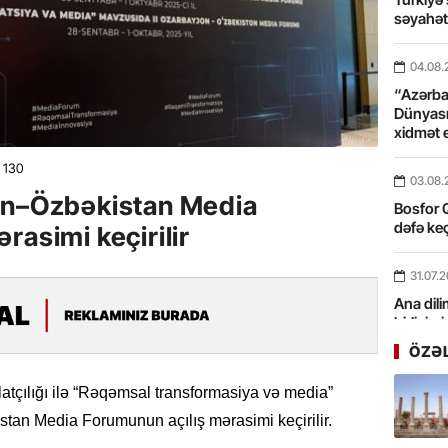
səyahə
04.08.
“Azərbay
Dünyası
xidmət 
130
03.08.
an–Özbəkistan Media
Bosfor Q
dəfə keç
rasimi keçirilir
31.07.
Ana dili
birliyim
Rüstəmx
ÖZƏ
31.07.
ilatçılığı ilə “Rəqəmsal transformasiya və media”
Tarixin 
an Media Forumunun açılış mərasimi keçirilir.