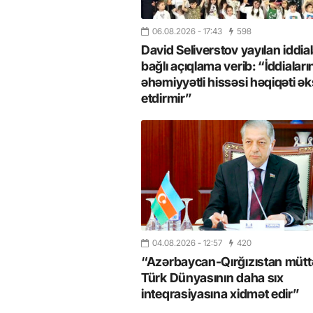
06.08.2026
- 17:43
598
David Seliverstov yayılan iddial
bağlı açıqlama verib: “İddiaları
əhəmiyyətli hissəsi həqiqəti ək
etdirmir”
26
- 11:12
749
14.05.2026
- 10:58
347
ycan onların çirkin oyununu
“ABŞ və Qərb Çinin daha da
04.08.2026
- 12:57
420
- VİDEO
istəmir”- VİDEO
“Azərbaycan-Qırğızıstan müttəf
Türk Dünyasının daha sıx
inteqrasiyasına xidmət edir”