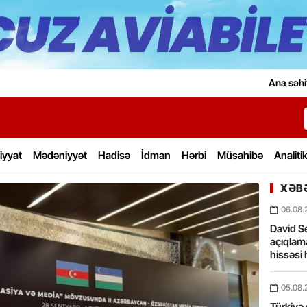
Ana səhi
iyyat
Mədəniyyət
Hadisə
İdman
Hərbi
Müsahibə
Analiti
XƏBƏ
06.08.
David Se
açıqlama
hissəsi 
05.08.
Türkiyə 