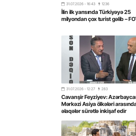
31.07.2026
- 16:43
1236
İlin ilk yarısında Türkiyəyə 25
milyondan çox turist gəlib – 
31.07.2026
- 12:27
283
Cavanşir Feyziyev: Azərbaycan
Mərkəzi Asiya ölkələri arasınd
əlaqələr sürətlə inkişaf edir