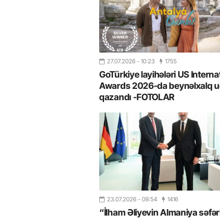
27.07.2026
- 10:23
1755
GoTürkiye layihələri US Interna
Awards 2026-da beynəlxalq u
qazandı -FOTOLAR
23.07.2026
- 09:54
1416
“İlham Əliyevin Almaniya səfər