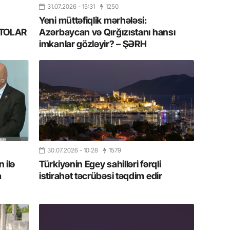
Azərbay
31.07.2026
- 15:31
1250
Yeni müttəfiqlik mərhələsi:
14.07.
FOTOLAR
Azərbaycan və Qırğızıstanı hansı
Şuşa dü
imkanlar gözləyir? – ŞƏRH
mərkəzin
yazır
13.07.
Azərbay
siyasi a
13.07.
Cavanşi
30.07.2026
- 10:28
1579
Forumu 
 ilə
Türkiyənin Egey sahilləri fərqli
hadisəd
a
istirahət təcrübəsi təqdim edir
13.07.
İstirahə
olan bu