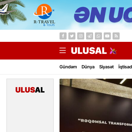
Gündəm
Dünya
Siyasət
İqtisad