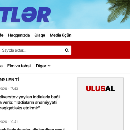
fə
Haqqımızda
Əlaqə
Media üçün
Search…
ka
Elm və təhsil
Digər
R LENTI
2026
- 17:43
liverstov yayılan iddialarla bağlı
 verib: “İddiaların əhəmiyyətli
həqiqəti əks etdirmir”
2026
- 10:41
sahillərində ruhu dinləndirən mavi