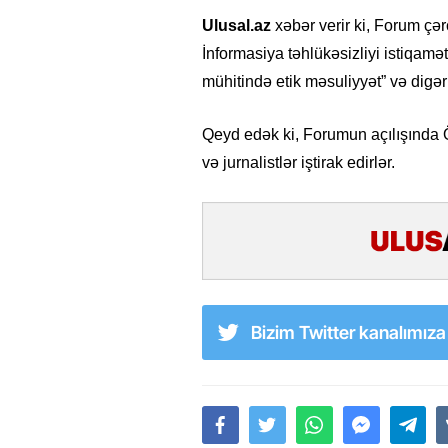
Ulusal.az
xəbər verir ki, Forum çə
İnformasiya təhlükəsizliyi istiqam
mühitində etik məsuliyyət” və dig
Qeyd edək ki, Forumun açılışında Ö
və jurnalistlər iştirak edirlər.
Bizim Twitter kanalımız