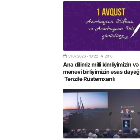
31.07.2026
- 18:22
2016
Ana dilimiz milli kimliyimizin və
mənəvi birliyimizin əsas dayağı
Tənzilə Rüstəmxanlı