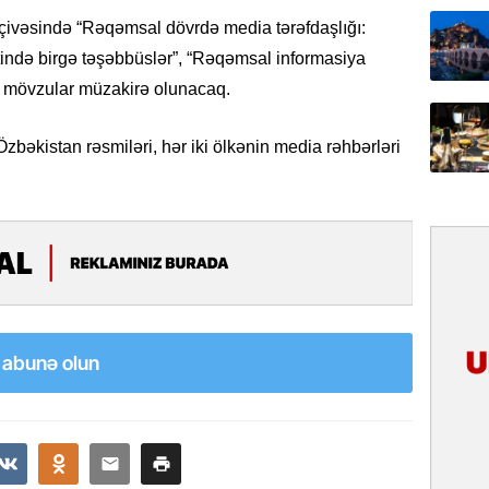
31.07.
rçivəsində “Rəqəmsal dövrdə media tərəfdaşlığı:
İlin ilk
ətində birgə təşəbbüslər”, “Rəqəmsal informasiya
çox tur
ər mövzular müzakirə olunacaq.
31.07.
zbəkistan rəsmiləri, hər iki ölkənin media rəhbərləri
Yeni mü
Qırğızıs
ŞƏRH
31.07.
Cavanşi
Asiya öl
inkişaf e
a abunə olun
30.07.
Türkiyən
təcrübəs
27.07.