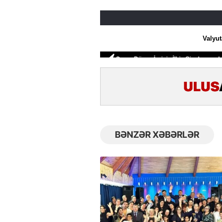
BƏNZƏR XƏBƏRLƏR