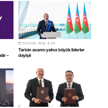
19.07.
Şuşa art
dialoq 
17.07.
Yeni dü
Türkiyə
31.07.2026
- 16:58
247
Tarixin axarını yalnız böyük liderlər
15.07.
dır –
dəyişir
Albert R
təqdimat
15.07.
Türkiyə
yaxşı d
14.07.
Beynəlx