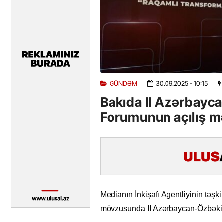
GÜNDƏM
30.09.2025
- 10:15
Bakıda II Azərbayc
Forumunun açılış mə
Medianın İnkişafı Agentliyinin təşk
mövzusunda II Azərbaycan-Özbəkist