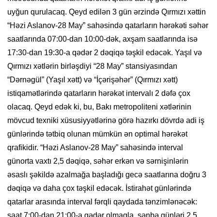
uyğun qurulacaq. Qeyd edilən 3 gün ərzində Qırmızı xəttin
“Həzi Aslanov-28 May” sahəsində qatarların hərəkəti səhər
saatlarında 07:00-dan 10:00-dək, axşam saatlarında isə
17:30-dan 19:30-a qədər 2 dəqiqə təşkil edəcək. Yaşıl və
Qırmızı xətlərin birləşdiyi “28 May” stansiyasından
“Dərnəgül” (Yaşıl xətt) və “İçərişəhər” (Qırmızı xətt)
istiqamətlərində qatarların hərəkət intervalı 2 dəfə çox
olacaq. Qeyd edək ki, bu, Bakı metropoliteni xətlərinin
mövcud texniki xüsusiyyətlərinə görə hazırkı dövrdə adi iş
günlərində tətbiq olunan mümkün ən optimal hərəkət
qrafikidir. “Həzi Aslanov-28 May” sahəsində interval
günorta vaxtı 2,5 dəqiqə, səhər erkən və sərnişinlərin
əsaslı şəkildə azalmağa başladığı gecə saatlarına doğru 3
dəqiqə və daha çox təşkil edəcək. İstirahət günlərində
qatarlar arasında interval fərqli qaydada tənzimlənəcək:
saat 7:00-dan 21:00-a qədər olmaqla, şənbə günləri 2,5