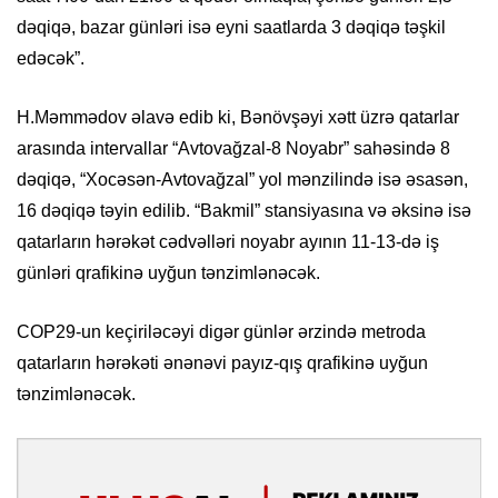
dəqiqə, bazar günləri isə eyni saatlarda 3 dəqiqə təşkil
edəcək”.
H.Məmmədov əlavə edib ki, Bənövşəyi xətt üzrə qatarlar
arasında intervallar “Avtovağzal-8 Noyabr” sahəsində 8
dəqiqə, “Xocəsən-Avtovağzal” yol mənzilində isə əsasən,
16 dəqiqə təyin edilib. “Bakmil” stansiyasına və əksinə isə
qatarların hərəkət cədvəlləri noyabr ayının 11-13-də iş
günləri qrafikinə uyğun tənzimlənəcək.
COP29-un keçiriləcəyi digər günlər ərzində metroda
qatarların hərəkəti ənənəvi payız-qış qrafikinə uyğun
tənzimlənəcək.