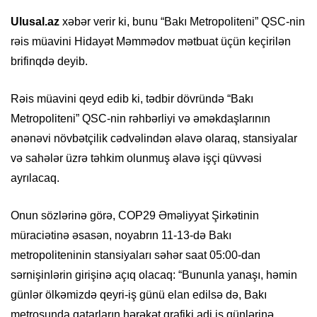
Ulusal.az
xəbər verir ki, bunu “Bakı Metropoliteni” QSC-nin
rəis müavini Hidayət Məmmədov mətbuat üçün keçirilən
brifinqdə deyib.
Rəis müavini qeyd edib ki, tədbir dövründə “Bakı
Metropoliteni” QSC-nin rəhbərliyi və əməkdaşlarının
ənənəvi növbətçilik cədvəlindən əlavə olaraq, stansiyalar
və sahələr üzrə təhkim olunmuş əlavə işçi qüvvəsi
ayrılacaq.
Onun sözlərinə görə, COP29 Əməliyyat Şirkətinin
müraciətinə əsasən, noyabrın 11-13-də Bakı
metropoliteninin stansiyaları səhər saat 05:00-dan
sərnişinlərin girişinə açıq olacaq: “Bununla yanaşı, həmin
günlər ölkəmizdə qeyri-iş günü elan edilsə də, Bakı
metrosunda qatarların hərəkət qrafiki adi iş günlərinə