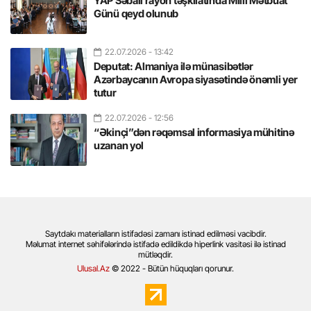
YAP Səbail rayon təşkilatında Milli Mətbuat
Günü qeyd olunub
22.07.2026
- 13:42
Deputat: Almaniya ilə münasibətlər
Azərbaycanın Avropa siyasətində önəmli yer
tutur
22.07.2026
- 12:56
“Əkinçi”dən rəqəmsal informasiya mühitinə
uzanan yol
Saytdakı materialların istifadəsi zamanı istinad edilməsi vacibdir.
Məlumat internet səhifələrində istifadə edildikdə hiperlink vasitəsi ilə istinad
mütləqdir.
Ulusal.Az
© 2022 - Bütün hüquqları qorunur.