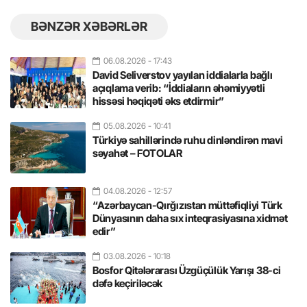
BƏNZƏR XƏBƏRLƏR
06.08.2026
- 17:43
David Seliverstov yayılan iddialarla bağlı
açıqlama verib: “İddiaların əhəmiyyətli
hissəsi həqiqəti əks etdirmir”
05.08.2026
- 10:41
Türkiyə sahillərində ruhu dinləndirən mavi
səyahət – FOTOLAR
04.08.2026
- 12:57
“Azərbaycan-Qırğızıstan müttəfiqliyi Türk
Dünyasının daha sıx inteqrasiyasına xidmət
edir”
03.08.2026
- 10:18
Bosfor Qitələrarası Üzgüçülük Yarışı 38-ci
dəfə keçiriləcək