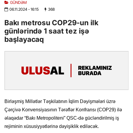
GÜNDƏM
06.11.2024
- 16:15
368
Bakı metrosu COP29-un ilk
günlərində 1 saat tez işə
başlayacaq
Birləşmiş Millətlər Təşkilatının İqlim Dəyişmələri üzrə
Çərçivə Konvensiyasının Tərəflər Konfransı (COP29) ilə
əlaqədar “Bakı Metropoliteni” QSC-də gücləndirilmiş iş
rejiminin xüsusiyyətlərinə dəyişiklik ediləcək.