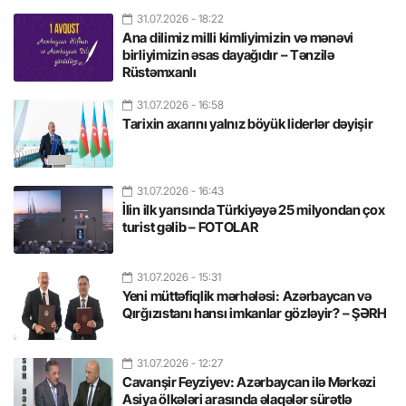
31.07.2026
- 18:22
Ana dilimiz milli kimliyimizin və mənəvi
birliyimizin əsas dayağıdır – Tənzilə
Rüstəmxanlı
31.07.2026
- 16:58
Tarixin axarını yalnız böyük liderlər dəyişir
31.07.2026
- 16:43
İlin ilk yarısında Türkiyəyə 25 milyondan çox
turist gəlib – FOTOLAR
31.07.2026
- 15:31
Yeni müttəfiqlik mərhələsi: Azərbaycan və
Qırğızıstanı hansı imkanlar gözləyir? – ŞƏRH
31.07.2026
- 12:27
Cavanşir Feyziyev: Azərbaycan ilə Mərkəzi
Asiya ölkələri arasında əlaqələr sürətlə