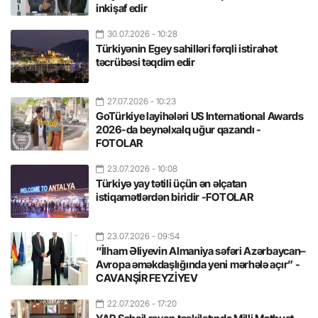
inkişaf edir
30.07.2026
- 10:28
Türkiyənin Egey sahilləri fərqli istirahət
təcrübəsi təqdim edir
27.07.2026
- 10:23
GoTürkiye layihələri US International Awards
2026-da beynəlxalq uğur qazandı -
FOTOLAR
23.07.2026
- 10:08
Türkiyə yay tətili üçün ən əlçatan
istiqamətlərdən biridir -FOTOLAR
23.07.2026
- 09:54
“İlham Əliyevin Almaniya səfəri Azərbaycan–
Avropa əməkdaşlığında yeni mərhələ açır” -
CAVANŞİR FEYZİYEV
22.07.2026
- 17:20