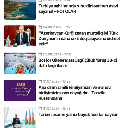
Türkiyə sahillərində ruhu dinləndirən mavi
səyahət – FOTOLAR
04.08.2026
- 12:57
“Azərbaycan-Qırğızıstan müttəfiqliyi Türk
Dünyasının daha sıx inteqrasiyasına xidmət
edir”
03.08.2026
- 10:18
Bosfor Qitələrarası Üzgüçülük Yarışı 38-ci
dəfə keçiriləcək
31.07.2026
- 18:22
Ana dilimiz milli kimliyimizin və mənəvi
birliyimizin əsas dayağıdır – Tənzilə
Rüstəmxanlı
31.07.2026
- 16:58
Tarixin axarını yalnız böyük liderlər dəyişir