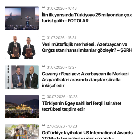
31.07.2026
- 16:43
İlin ilk yarısında Türkiyəyə 25 milyondan çox
turist gəlib – FOTOLAR
31.07.2026
- 15:31
Yeni müttəfiqlik mərhələsi: Azərbaycan və
Qırğızıstanı hansı imkanlar gözləyir? – ŞƏRH
31.07.2026
- 12:27
Cavanşir Feyziyev: Azərbaycan ilə Mərkəzi
Asiya ölkələri arasında əlaqələr sürətlə
inkişaf edir
30.07.2026
- 10:28
Türkiyənin Egey sahilləri fərqli istirahət
təcrübəsi təqdim edir
27.07.2026
- 10:23
GoTürkiye layihələri US International Awards
2026-da beynəlxalq uğur qazandı -