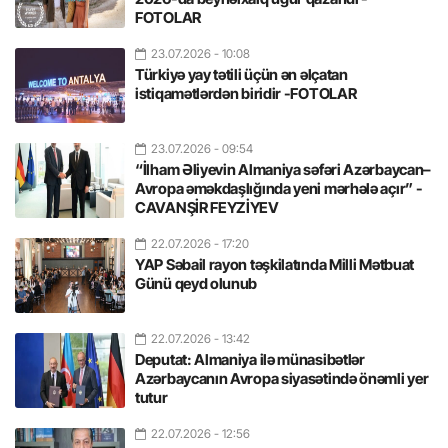
FOTOLAR
23.07.2026
- 10:08
Türkiyə yay tətili üçün ən əlçatan
istiqamətlərdən biridir -FOTOLAR
23.07.2026
- 09:54
“İlham Əliyevin Almaniya səfəri Azərbaycan–
Avropa əməkdaşlığında yeni mərhələ açır” -
CAVANŞİR FEYZİYEV
22.07.2026
- 17:20
YAP Səbail rayon təşkilatında Milli Mətbuat
Günü qeyd olunub
22.07.2026
- 13:42
Deputat: Almaniya ilə münasibətlər
Azərbaycanın Avropa siyasətində önəmli yer
tutur
22.07.2026
- 12:56