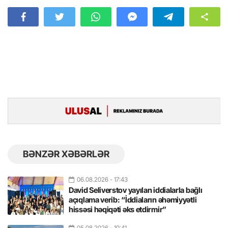
BƏNZƏR XƏBƏRLƏR
06.08.2026
- 17:43
David Seliverstov yayılan iddialarla bağlı
açıqlama verib: “İddiaların əhəmiyyətli
hissəsi həqiqəti əks etdirmir”
05.08.2026
- 10:41