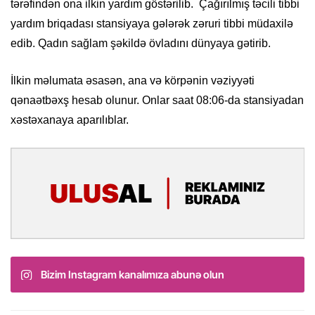
tərəfindən ona ilkin yardım göstərilib. Çağırılmış təcili tibbi
yardım briqadası stansiyaya gələrək zəruri tibbi müdaxilə
edib. Qadın sağlam şəkildə övladını dünyaya gətirib.
İlkin məlumata əsasən, ana və körpənin vəziyyəti
qənaətbəxş hesab olunur. Onlar saat 08:06-da stansiyadan
xəstəxanaya aparılıblar.
Bizim Instagram kanalımıza abunə olun