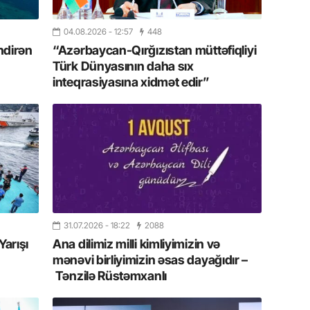
20.07.
Türkiyə
04.08.2026
- 12:57
448
Antalya
turistlər
ndirən
“Azərbaycan-Qırğızıstan müttəfiqliyi
Türk Dünyasının daha sıx
inteqrasiyasına xidmət edir”
19.07.
Şuşa art
dialoq 
17.07.
Yeni dü
Türkiyə
15.07.
31.07.2026
- 18:22
2088
Albert R
Yarışı
Ana dilimiz milli kimliyimizin və
təqdimat
mənəvi birliyimizin əsas dayağıdır –
Tənzilə Rüstəmxanlı
15.07.
Türkiyə