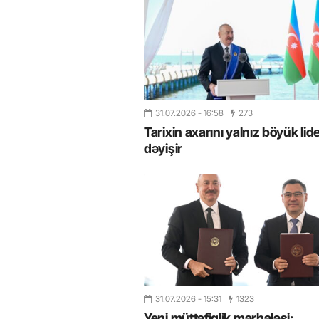
31.07.2026
- 16:58
273
Tarixin axarını yalnız böyük lide
dəyişir
31.07.2026
- 15:31
1323
Yeni müttəfiqlik mərhələsi: