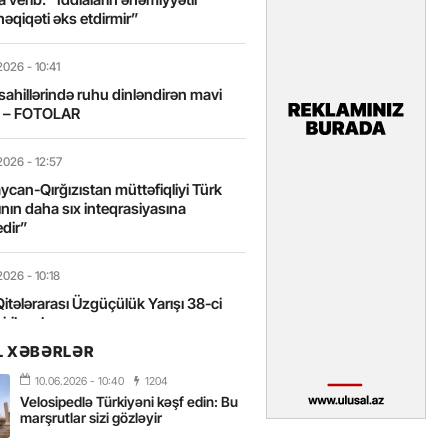
həqiqəti əks etdirmir”
2026
- 10:41
sahillərində ruhu dinləndirən mavi
t – FOTOLAR
2026
- 12:57
can-Qırğızıstan müttəfiqliyi Türk
nın daha sıx inteqrasiyasına
edir”
2026
- 10:18
itələrarası Üzgüçülük Yarışı 38-ci
iriləcək
L XƏBƏRLƏR
2026
- 18:22
10.06.2026
- 10:40
1204
miz milli kimliyimizin və mənəvi
Velosipedlə Türkiyəni kəşf edin: Bu
izin əsas dayağıdır – Tənzilə
marşrutlar sizi gözləyir
anlı