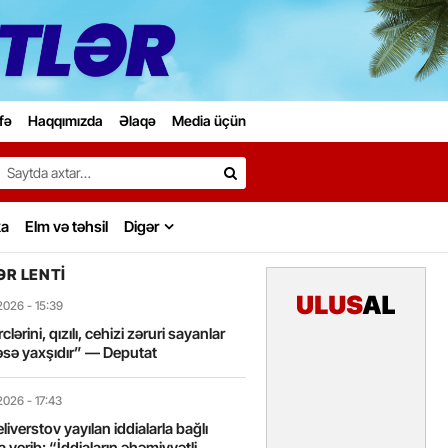
fə
Haqqımızda
Əlaqə
Media üçün
Search…
ka
Elm və təhsil
Digər
R LENTI
2026
- 15:39
lərini, qızılı, cehizi zəruri sayanlar
sə yaxşıdır” — Deputat
2026
- 17:43
liverstov yayılan iddialarla bağlı
 verib: “İddiaların əhəmiyyətli