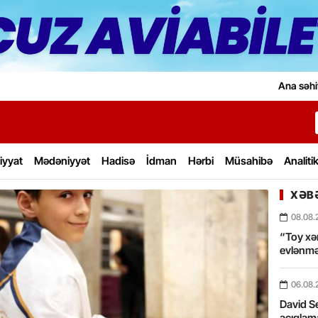
Ana səhi
iyyat
Mədəniyyət
Hadisə
İdman
Hərbi
Müsahibə
Analiti
XƏBƏ
08.08.
“Toy xərc
evlənmə
06.08.
David Se
açıqlama