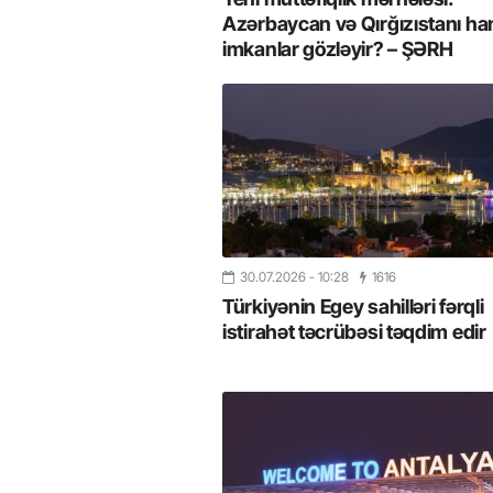
Azərbaycan və Qırğızıstanı ha
imkanlar gözləyir? – ŞƏRH
30.07.2026
- 10:28
1616
Türkiyənin Egey sahilləri fərqli
istirahət təcrübəsi təqdim edir