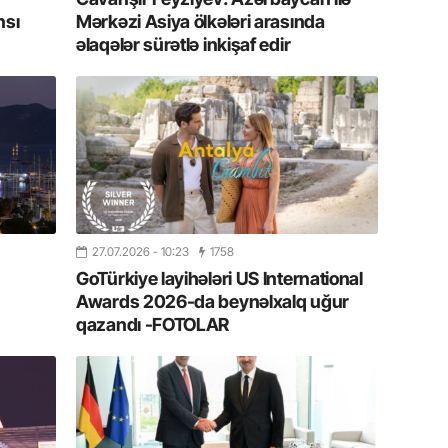
nsı
Mərkəzi Asiya ölkələri arasında
13.07.
əlaqələr sürətlə inkişaf edir
İstirahə
olan bu
11.07.2
“İndiki
mənada 
10.07.
Ankara 
27.07.2026
- 10:23
1758
diploma
Deputa
GoTürkiye layihələri US International
Awards 2026-da beynəlxalq uğur
qazandı -FOTOLAR
08.07.
Kapadoki
və Atçıl
olundu
07.07.