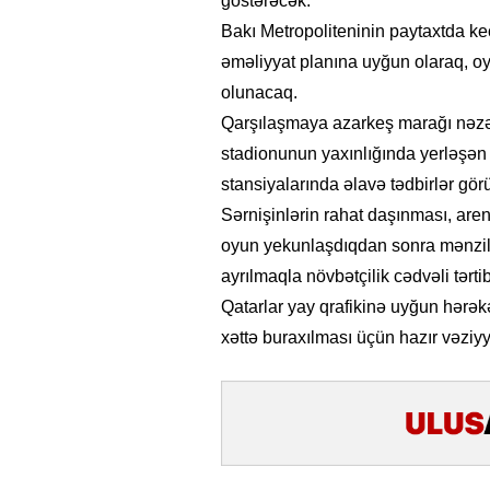
göstərəcək.
Bakı Metropoliteninin paytaxtda keç
əməliyyat planına uyğun olaraq, oyu
olunacaq.
Qarşılaşmaya azarkeş marağı nəzə
stadionunun yaxınlığında yerləşən
stansiyalarında əlavə tədbirlər gör
Sərnişinlərin rahat daşınması, ar
oyun yekunlaşdıqdan sonra mənzil 
ayrılmaqla növbətçilik cədvəli tərti
Qatarlar yay qrafikinə uyğun hərək
xəttə buraxılması üçün hazır vəziy