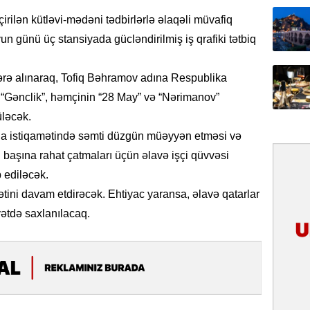
irilən kütləvi-mədəni tədbirlərlə əlaqəli müvafiq
31.07.
n günü üç stansiyada gücləndirilmiş iş qrafiki tətbiq
Tarixin 
rə alınaraq, Tofiq Bəhramov adına Respublika
31.07.
İlin ilk
 “Gənclik”, həmçinin “28 May” və “Nərimanov”
çox tur
üləcək.
ena istiqamətində səmti düzgün müəyyən etməsi və
31.07.
başına rahat çatmaları üçün əlavə işçi qüvvəsi
Yeni mü
b ediləcək.
Qırğızıs
ŞƏRH
ətini davam etdirəcək. Ehtiyac yaransa, əlavə qatarlar
yətdə saxlanılacaq.
31.07.
Cavanşi
Asiya öl
inkişaf e
30.07.