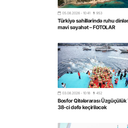
05.08.2026
- 10:41
953
Türkiyə sahillərində ruhu dinlə
mavi səyahət – FOTOLAR
03.08.2026
- 10:18
452
Bosfor Qitələrarası Üzgüçülük 
38-ci dəfə keçiriləcək