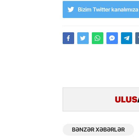
Bizim Twitter kanalımız
BƏNZƏR XƏBƏRLƏR