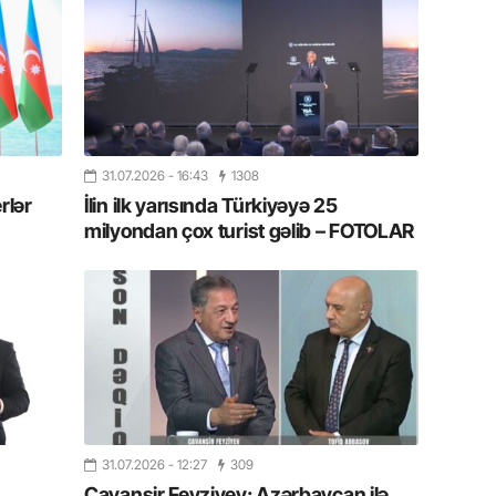
yaxşı d
14.07.
Beynəlx
Azərbay
14.07.
31.07.2026
- 16:43
1308
Şuşa dü
rlər
İlin ilk yarısında Türkiyəyə 25
mərkəzin
milyondan çox turist gəlib – FOTOLAR
yazır
13.07.
Azərbay
siyasi a
13.07.
Cavanşi
Forumu 
hadisəd
31.07.2026
- 12:27
309
Cavanşir Feyziyev: Azərbaycan ilə