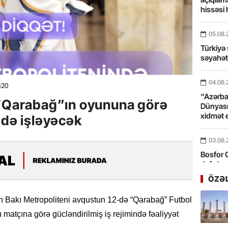
hissəsi 
05.08.
Türkiyə 
səyahə
04.08.
320
“Azərbay
 “Qarabağ”ın oyununa görə
Dünyası
xidmət 
mdə işləyəcək
03.08.
Bosfor Q
dəfə keç
ÖZƏ
31.07.
 Bakı Metropoliteni avqustun 12-də “Qarabağ” Futbol
Ana dili
birliyim
atçına görə gücləndirilmiş iş rejimində fəaliyyət
Rüstəmx