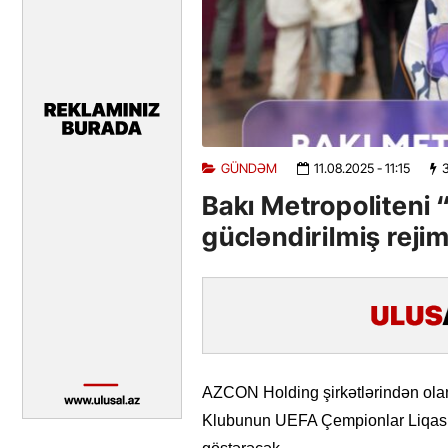
GÜNDƏM
11.08.2025
- 11:15
Bakı Metropoliteni
gücləndirilmiş reji
AZCON Holding şirkətlərindən olan
Klubunun UEFA Çempionlar Liqası m