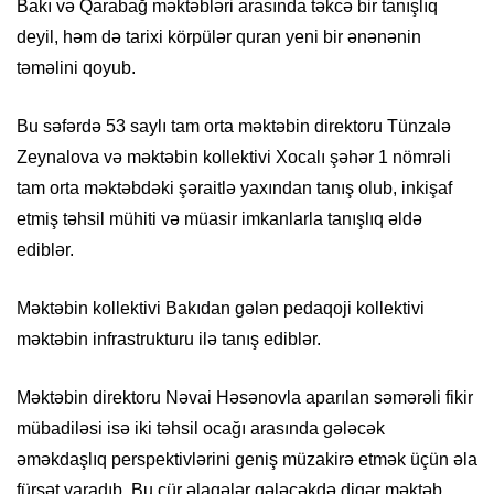
Bakı və Qarabağ məktəbləri arasında təkcə bir tanışlıq
deyil, həm də tarixi körpülər quran yeni bir ənənənin
təməlini qoyub.
Bu səfərdə 53 saylı tam orta məktəbin direktoru Tünzalə
Zeynalova və məktəbin kollektivi Xocalı şəhər 1 nömrəli
tam orta məktəbdəki şəraitlə yaxından tanış olub, inkişaf
etmiş təhsil mühiti və müasir imkanlarla tanışlıq əldə
ediblər.
Məktəbin kollektivi Bakıdan gələn pedaqoji kollektivi
məktəbin infrastrukturu ilə tanış ediblər.
Məktəbin direktoru Nəvai Həsənovla aparılan səmərəli fikir
mübadiləsi isə iki təhsil ocağı arasında gələcək
əməkdaşlıq perspektivlərini geniş müzakirə etmək üçün əla
fürsət yaradıb. Bu cür əlaqələr gələcəkdə digər məktəb