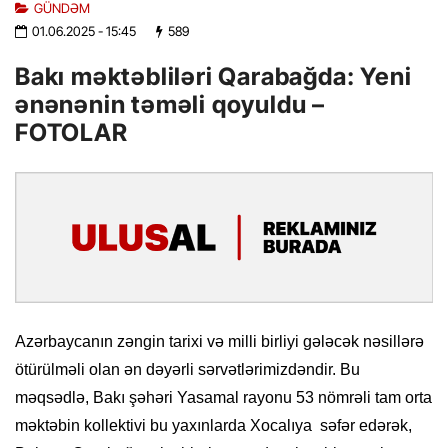
GÜNDƏM
01.06.2025
- 15:45
589
Bakı məktəbliləri Qarabağda: Yeni
ənənənin təməli qoyuldu –
FOTOLAR
Azərbaycanın zəngin tarixi və milli birliyi gələcək nəsillərə
ötürülməli olan ən dəyərli sərvətlərimizdəndir. Bu
məqsədlə, Bakı şəhəri Yasamal rayonu 53 nömrəli tam orta
məktəbin kollektivi bu yaxınlarda Xocalıya səfər edərək,