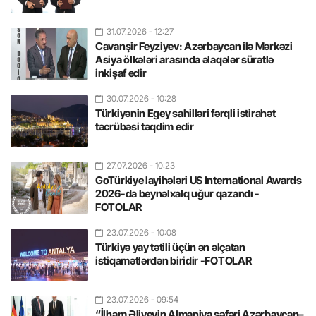
31.07.2026
- 12:27
Cavanşir Feyziyev: Azərbaycan ilə Mərkəzi
Asiya ölkələri arasında əlaqələr sürətlə
inkişaf edir
30.07.2026
- 10:28
Türkiyənin Egey sahilləri fərqli istirahət
təcrübəsi təqdim edir
27.07.2026
- 10:23
GoTürkiye layihələri US International Awards
2026-da beynəlxalq uğur qazandı -
FOTOLAR
23.07.2026
- 10:08
Türkiyə yay tətili üçün ən əlçatan
istiqamətlərdən biridir -FOTOLAR
23.07.2026
- 09:54
“İlham Əliyevin Almaniya səfəri Azərbaycan–