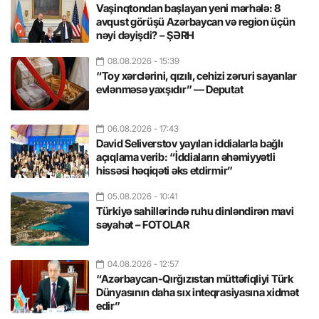
Vaşinqtondan başlayan yeni mərhələ: 8
avqust görüşü Azərbaycan və region üçün
nəyi dəyişdi? – ŞƏRH
08.08.2026
- 15:39
“Toy xərclərini, qızılı, cehizi zəruri sayanlar
evlənməsə yaxşıdır” — Deputat
06.08.2026
- 17:43
David Seliverstov yayılan iddialarla bağlı
açıqlama verib: “İddiaların əhəmiyyətli
hissəsi həqiqəti əks etdirmir”
05.08.2026
- 10:41
Türkiyə sahillərində ruhu dinləndirən mavi
səyahət – FOTOLAR
04.08.2026
- 12:57
“Azərbaycan-Qırğızıstan müttəfiqliyi Türk
Dünyasının daha sıx inteqrasiyasına xidmət
edir”