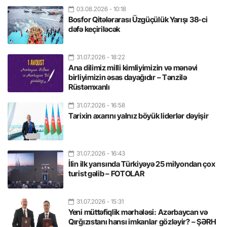
03.08.2026
- 10:18
Bosfor Qitələrarası Üzgüçülük Yarışı 38-ci
dəfə keçiriləcək
31.07.2026
- 18:22
Ana dilimiz milli kimliyimizin və mənəvi
birliyimizin əsas dayağıdır – Tənzilə
Rüstəmxanlı
31.07.2026
- 16:58
Tarixin axarını yalnız böyük liderlər dəyişir
31.07.2026
- 16:43
İlin ilk yarısında Türkiyəyə 25 milyondan çox
turist gəlib – FOTOLAR
31.07.2026
- 15:31
Yeni müttəfiqlik mərhələsi: Azərbaycan və
Qırğızıstanı hansı imkanlar gözləyir? – ŞƏRH