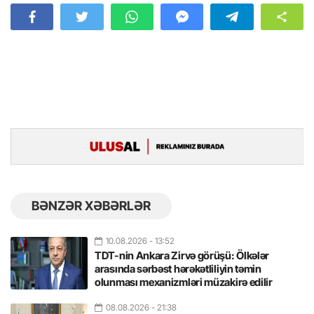
BƏNZƏR XƏBƏRLƏR
10.08.2026
- 13:52
TDT-nin Ankara Zirvə görüşü: Ölkələr
arasında sərbəst hərəkətliliyin təmin
olunması mexanizmləri müzakirə edilir
08.08.2026
- 21:38