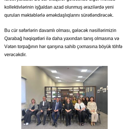
kollektivlərinin işğaldan azad olunmuş ərazilərdə yeni
qurulan məktəblərlə əməkdaşlıqlarını sürətləndirəcək.
Bu cür səfərlərin davamlı olması, gələcək nəsillərimizin
Qarabağ həqiqətləri ilə daha yaxından tanış olmasına və
Vətən torpağının hər qarışına sahib çıxmasına böyük töhfə
verəcəkdir.