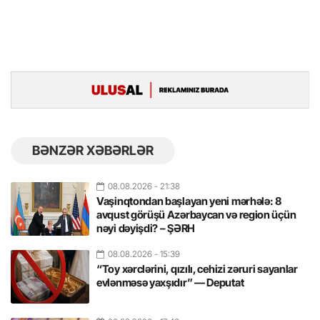
BƏNZƏR XƏBƏRLƏR
08.08.2026
- 21:38
Vaşinqtondan başlayan yeni mərhələ: 8
avqust görüşü Azərbaycan və region üçün
nəyi dəyişdi? – ŞƏRH
08.08.2026
- 15:39
“Toy xərclərini, qızılı, cehizi zəruri sayanlar
evlənməsə yaxşıdır” — Deputat