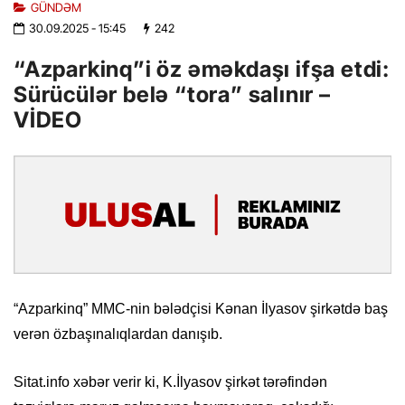
GÜNDƏM
30.09.2025
- 15:45
242
“Azparkinq”i öz əməkdaşı ifşa etdi:
Sürücülər belə “tora” salınır –
VİDEO
“Azparkinq” MMC-nin bələdçisi Kənan İlyasov şirkətdə baş
verən özbaşınalıqlardan danışıb.
Sitat.info xəbər verir ki, K.İlyasov şirkət tərəfindən