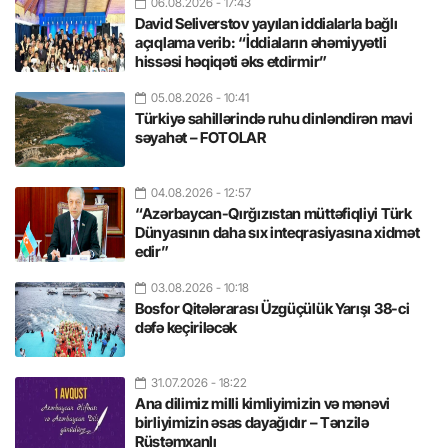
06.08.2026
- 17:43
David Seliverstov yayılan iddialarla bağlı
açıqlama verib: “İddiaların əhəmiyyətli
hissəsi həqiqəti əks etdirmir”
05.08.2026
- 10:41
Türkiyə sahillərində ruhu dinləndirən mavi
səyahət – FOTOLAR
04.08.2026
- 12:57
“Azərbaycan-Qırğızıstan müttəfiqliyi Türk
Dünyasının daha sıx inteqrasiyasına xidmət
edir”
03.08.2026
- 10:18
Bosfor Qitələrarası Üzgüçülük Yarışı 38-ci
dəfə keçiriləcək
31.07.2026
- 18:22
Ana dilimiz milli kimliyimizin və mənəvi
birliyimizin əsas dayağıdır – Tənzilə
Rüstəmxanlı