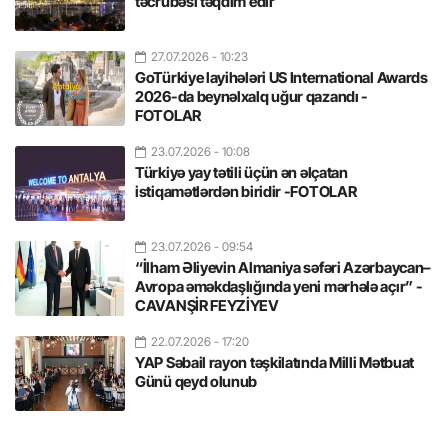
təcrübəsi təqdim edir
27.07.2026
- 10:23
GoTürkiye layihələri US International Awards
2026-da beynəlxalq uğur qazandı -
FOTOLAR
23.07.2026
- 10:08
Türkiyə yay tətili üçün ən əlçatan
istiqamətlərdən biridir -FOTOLAR
23.07.2026
- 09:54
“İlham Əliyevin Almaniya səfəri Azərbaycan–
Avropa əməkdaşlığında yeni mərhələ açır” -
CAVANŞİR FEYZİYEV
22.07.2026
- 17:20
YAP Səbail rayon təşkilatında Milli Mətbuat
Günü qeyd olunub