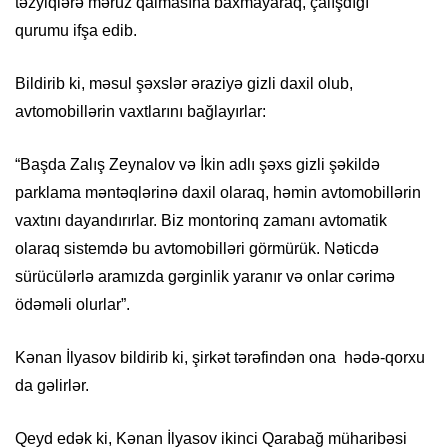
təzyiqlərə məruz qalmasına baxmayaraq, çalışdığı
qurumu ifşa edib.
Bildirib ki, məsul şəxslər əraziyə gizli daxil olub,
avtomobillərin vaxtlarını bağlayırlar:
“Başda Zalış Zeynalov və İkin adlı şəxs gizli şəkildə
parklama məntəqlərinə daxil olaraq, həmin avtomobillərin
vaxtını dayandırırlar. Biz montorinq zamanı avtomatik
olaraq sistemdə bu avtomobilləri görmürük. Nəticdə
sürücülərlə aramızda gərginlik yaranır və onlar cərimə
ödəməli olurlar”.
Kənan İlyasov bildirib ki, şirkət tərəfindən ona hədə-qorxu
da gəlirlər.
Qeyd edək ki, Kənan İlyasov ikinci Qarabağ müharibəsi