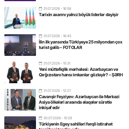
31.07.2026
- 16:58
Tarixin axarını yalnız böyük liderlər dəyişir
31.07.2026
- 16:43
İlin ilk yarısında Türkiyəyə 25 milyondan çox
turist gəlib – FOTOLAR
31.07.2026
- 15:31
Yeni müttəfiqlik mərhələsi: Azərbaycan və
Qırğızıstanı hansı imkanlar gözləyir? – ŞƏRH
31.07.2026
- 12:27
Cavanşir Feyziyev: Azərbaycan ilə Mərkəzi
Asiya ölkələri arasında əlaqələr sürətlə
inkişaf edir
30.07.2026
- 10:28
Türkiyənin Egey sahilləri fərqli istirahət