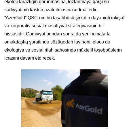
ekoloji tarazlığın qorunmasına, tozlanmaya qarşı su
sərfiyyatının kəskin azaldılmasına xidmət edir.
“AzerGold” QSC-nin bu təşəbbüsü şirkətin dayanıqlı inkişaf
və korporativ sosial məsuliyyət strategiyasının bir
hissəsidir. Cəmiyyət bundan sonra da yerli icmalarla
əməkdaşlıq şəraitində sözügedən layihəni, eləcə də
ekologiya və sosial rifah sahəsində müxtəlif təşəbbüslərin
icrasını davam etdirəcək.