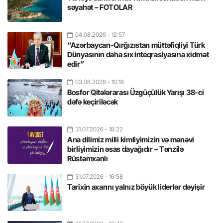
səyahət – FOTOLAR
04.08.2026
- 12:57
“Azərbaycan-Qırğızıstan müttəfiqliyi Türk
Dünyasının daha sıx inteqrasiyasına xidmət
edir”
03.08.2026
- 10:18
Bosfor Qitələrarası Üzgüçülük Yarışı 38-ci
dəfə keçiriləcək
31.07.2026
- 18:22
Ana dilimiz milli kimliyimizin və mənəvi
birliyimizin əsas dayağıdır – Tənzilə
Rüstəmxanlı
31.07.2026
- 16:58
Tarixin axarını yalnız böyük liderlər dəyişir