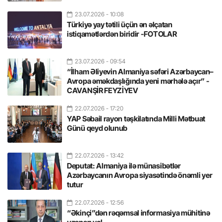
23.07.2026
- 10:08
Türkiyə yay tətili üçün ən əlçatan
istiqamətlərdən biridir -FOTOLAR
23.07.2026
- 09:54
“İlham Əliyevin Almaniya səfəri Azərbaycan–
Avropa əməkdaşlığında yeni mərhələ açır” -
CAVANŞİR FEYZİYEV
22.07.2026
- 17:20
YAP Səbail rayon təşkilatında Milli Mətbuat
Günü qeyd olunub
22.07.2026
- 13:42
Deputat: Almaniya ilə münasibətlər
Azərbaycanın Avropa siyasətində önəmli yer
tutur
22.07.2026
- 12:56
“Əkinçi”dən rəqəmsal informasiya mühitinə