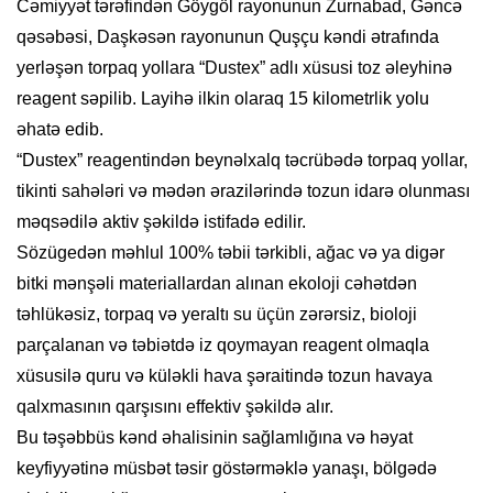
Cəmiyyət tərəfindən Göygöl rayonunun Zurnabad, Gəncə
qəsəbəsi, Daşkəsən rayonunun Quşçu kəndi ətrafında
yerləşən torpaq yollara “Dustex” adlı xüsusi toz əleyhinə
reagent səpilib. Layihə ilkin olaraq 15 kilometrlik yolu
əhatə edib.
“Dustex” reagentindən beynəlxalq təcrübədə torpaq yollar,
tikinti sahələri və mədən ərazilərində tozun idarə olunması
məqsədilə aktiv şəkildə istifadə edilir.
Sözügedən məhlul 100% təbii tərkibli, ağac və ya digər
bitki mənşəli materiallardan alınan ekoloji cəhətdən
təhlükəsiz, torpaq və yeraltı su üçün zərərsiz, bioloji
parçalanan və təbiətdə iz qoymayan reagent olmaqla
xüsusilə quru və küləkli hava şəraitində tozun havaya
qalxmasının qarşısını effektiv şəkildə alır.
Bu təşəbbüs kənd əhalisinin sağlamlığına və həyat
keyfiyyətinə müsbət təsir göstərməklə yanaşı, bölgədə