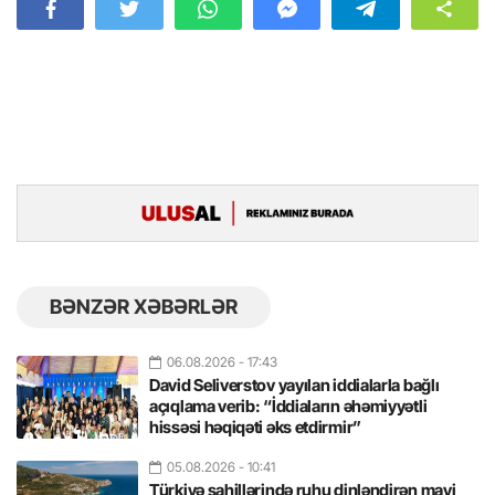
BƏNZƏR XƏBƏRLƏR
06.08.2026
- 17:43
David Seliverstov yayılan iddialarla bağlı
açıqlama verib: “İddiaların əhəmiyyətli
hissəsi həqiqəti əks etdirmir”
05.08.2026
- 10:41
Türkiyə sahillərində ruhu dinləndirən mavi