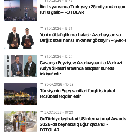
31.07.2026
- 16:43
İlin ilk yarısında Türkiyəyə 25 milyondan çox
turist gəlib – FOTOLAR
31.07.2026
- 15:31
Yeni müttəfiqlik mərhələsi: Azərbaycan və
Qırğızıstanı hansı imkanlar gözləyir? – ŞƏRH
31.07.2026
- 12:27
Cavanşir Feyziyev: Azərbaycan ilə Mərkəzi
Asiya ölkələri arasında əlaqələr sürətlə
inkişaf edir
30.07.2026
- 10:28
Türkiyənin Egey sahilləri fərqli istirahət
təcrübəsi təqdim edir
27.07.2026
- 10:23
GoTürkiye layihələri US International Awards
2026-da beynəlxalq uğur qazandı -
FOTOLAR