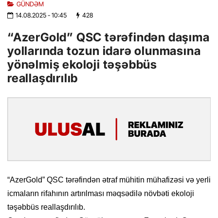
GÜNDƏM
14.08.2025
- 10:45
428
“AzerGold” QSC tərəfindən daşıma
yollarında tozun idarə olunmasına
yönəlmiş ekoloji təşəbbüs
reallaşdırılıb
“AzerGold” QSC tərəfindən ətraf mühitin mühafizəsi və yerli
icmaların rifahının artırılması məqsədilə növbəti ekoloji
təşəbbüs reallaşdırılıb.