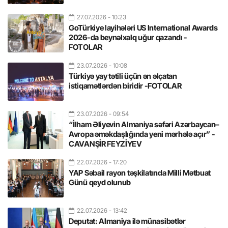
27.07.2026
- 10:23
GoTürkiye layihələri US International Awards
2026-da beynəlxalq uğur qazandı -
FOTOLAR
23.07.2026
- 10:08
Türkiyə yay tətili üçün ən əlçatan
istiqamətlərdən biridir -FOTOLAR
23.07.2026
- 09:54
“İlham Əliyevin Almaniya səfəri Azərbaycan–
Avropa əməkdaşlığında yeni mərhələ açır” -
CAVANŞİR FEYZİYEV
22.07.2026
- 17:20
YAP Səbail rayon təşkilatında Milli Mətbuat
Günü qeyd olunub
22.07.2026
- 13:42
Deputat: Almaniya ilə münasibətlər