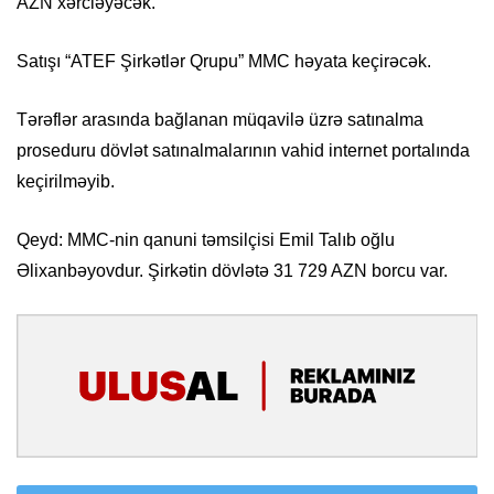
AZN xərcləyəcək.
Satışı “ATEF Şirkətlər Qrupu” MMC həyata keçirəcək.
Tərəflər arasında bağlanan müqavilə üzrə satınalma
proseduru dövlət satınalmalarının vahid internet portalında
keçirilməyib.
Qeyd: MMC-nin qanuni təmsilçisi Emil Talıb oğlu
Əlixanbəyovdur. Şirkətin dövlətə 31 729 AZN borcu var.