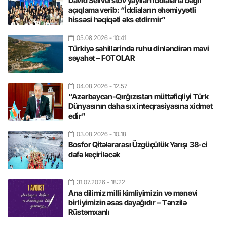
David Seliverstov yayılan iddialarla bağlı
açıqlama verib: “İddiaların əhəmiyyətli
hissəsi həqiqəti əks etdirmir”
05.08.2026
- 10:41
Türkiyə sahillərində ruhu dinləndirən mavi
səyahət – FOTOLAR
04.08.2026
- 12:57
“Azərbaycan-Qırğızıstan müttəfiqliyi Türk
Dünyasının daha sıx inteqrasiyasına xidmət
edir”
03.08.2026
- 10:18
Bosfor Qitələrarası Üzgüçülük Yarışı 38-ci
dəfə keçiriləcək
31.07.2026
- 18:22
Ana dilimiz milli kimliyimizin və mənəvi
birliyimizin əsas dayağıdır – Tənzilə
Rüstəmxanlı