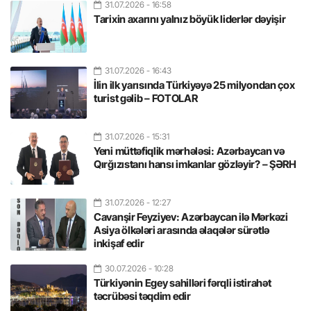
31.07.2026
- 16:58
Tarixin axarını yalnız böyük liderlər dəyişir
31.07.2026
- 16:43
İlin ilk yarısında Türkiyəyə 25 milyondan çox
turist gəlib – FOTOLAR
31.07.2026
- 15:31
Yeni müttəfiqlik mərhələsi: Azərbaycan və
Qırğızıstanı hansı imkanlar gözləyir? – ŞƏRH
31.07.2026
- 12:27
Cavanşir Feyziyev: Azərbaycan ilə Mərkəzi
Asiya ölkələri arasında əlaqələr sürətlə
inkişaf edir
30.07.2026
- 10:28
Türkiyənin Egey sahilləri fərqli istirahət
təcrübəsi təqdim edir