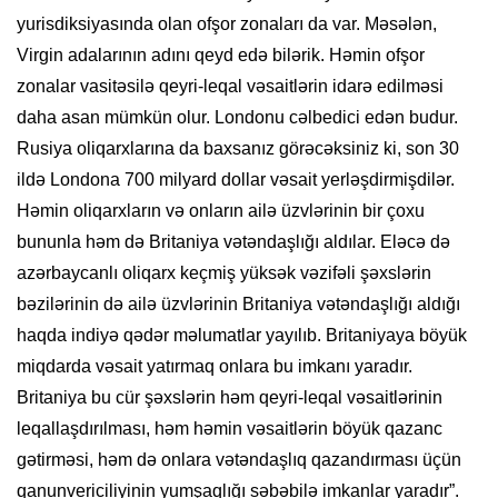
yurisdiksiyasında olan ofşor zonaları da var. Məsələn,
Virgin adalarının adını qeyd edə bilərik. Həmin ofşor
zonalar vasitəsilə qeyri-leqal vəsaitlərin idarə edilməsi
daha asan mümkün olur. Londonu cəlbedici edən budur.
Rusiya oliqarxlarına da baxsanız görəcəksiniz ki, son 30
ildə Londona 700 milyard dollar vəsait yerləşdirmişdilər.
Həmin oliqarxların və onların ailə üzvlərinin bir çoxu
bununla həm də Britaniya vətəndaşlığı aldılar. Eləcə də
azərbaycanlı oliqarx keçmiş yüksək vəzifəli şəxslərin
bəzilərinin də ailə üzvlərinin Britaniya vətəndaşlığı aldığı
haqda indiyə qədər məlumatlar yayılıb. Britaniyaya böyük
miqdarda vəsait yatırmaq onlara bu imkanı yaradır.
Britaniya bu cür şəxslərin həm qeyri-leqal vəsaitlərinin
leqallaşdırılması, həm həmin vəsaitlərin böyük qazanc
gətirməsi, həm də onlara vətəndaşlıq qazandırması üçün
qanunvericiliyinin yumşaqlığı səbəbilə imkanlar yaradır”.