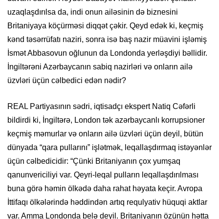
uzaqlaşdırılsa da, indi onun ailəsinin də biznesini
Britaniyaya köçürməsi diqqət çəkir. Qeyd edək ki, keçmiş
kənd təsərrüfatı naziri, sonra isə baş nazir müavini işləmiş
İsmət Abbasovun oğlunun da Londonda yerləşdiyi bəllidir.
İngiltərəni Azərbaycanın sabiq nazirləri və onların ailə
üzvləri üçün cəlbedici edən nədir?
REAL Partiyasının sədri, iqtisadçı ekspert Natiq Cəfərli
bildirdi ki, İngiltərə, London tək azərbaycanlı korrupsioner
keçmiş məmurlar və onların ailə üzvləri üçün deyil, bütün
dünyada “qara pullarını” işlətmək, leqallaşdırmaq istəyənlər
üçün cəlbedicidir: “Çünki Britaniyanın çox yumşaq
qanunvericiliyi var. Qeyri-leqal pulların leqallaşdırılması
buna görə həmin ölkədə daha rahat həyata keçir. Avropa
İttifaqı ölkələrində həddindən artıq requlyativ hüquqi aktlar
var. Amma Londonda belə deyil. Britaniyanın özünün hətta