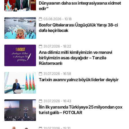
Dünyasının daha sıx inteqrasiyasına xidmət
edir”
03.08.2026
- 10:18
Bosfor Qitələrarası Üzgüçülük Yarışı 38-ci
dəfə keçiriləcək
31.07.2026
- 18:22
Ana dilimiz milli kimliyimizin və mənəvi
birliyimizin əsas dayağıdır – Tənzilə
Rüstəmxanlı
31.07.2026
- 16:58
Tarixin axarını yalnız böyük liderlər dəyişir
31.07.2026
- 16:43
İlin ilk yarısında Türkiyəyə 25 milyondan çox
turist gəlib – FOTOLAR
31.07.2026
- 15:31