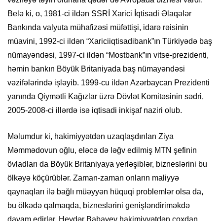
Belə ki, o, 1981-ci ildən SSRİ Xarici İqtisadi Əlaqələr
Bankında valyuta mühafizəsi müfəttişi, idarə rəisinin
müavini, 1992-ci ildən “Xariciiqtisadibank”ın Türkiyədə baş
nümayəndəsi, 1997-ci ildən “Mostbank”ın vitse-prezidenti,
həmin bankın Böyük Britaniyada baş nümayəndəsi
vəzifələrində işləyib. 1999-cu ildən Azərbaycan Prezidenti
yanında Qiymətli Kağızlar üzrə Dövlət Komitəsinin sədri,
2005-2008-ci illərdə isə iqtisadi inkişaf naziri olub.
Məlumdur ki, hakimiyyətdən uzaqlaşdırılan Ziya
Məmmədovun oğlu, eləcə də ləğv edilmiş MTN şefinin
övladları da Böyük Britaniyaya yerləşiblər, bizneslərini bu
ölkəyə köçürüblər. Zaman-zaman onların maliyyə
qaynaqları ilə bağlı müəyyən hüquqi problemlər olsa da,
bu ölkədə qalmaqda, bizneslərini genişləndiriməkdə
davam edirlər. Heydər Babayev hakimiyyətdən çoxdan