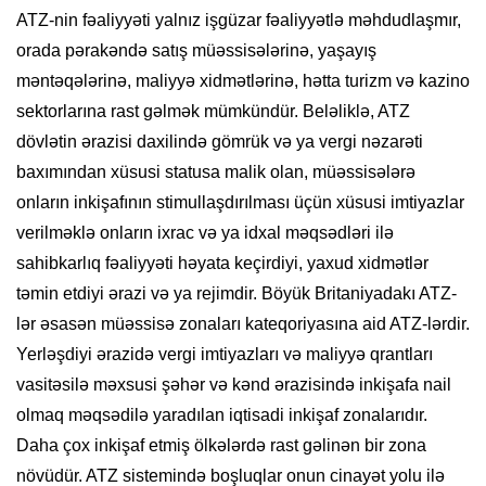
ATZ-nin fəaliyyəti yalnız işgüzar fəaliyyətlə məhdudlaşmır,
orada pərakəndə satış müəssisələrinə, yaşayış
məntəqələrinə, maliyyə xidmətlərinə, hətta turizm və kazino
sektorlarına rast gəlmək mümkündür. Beləliklə, ATZ
dövlətin ərazisi daxilində gömrük və ya vergi nəzarəti
baxımından xüsusi statusa malik olan, müəssisələrə
onların inkişafının stimullaşdırılması üçün xüsusi imtiyazlar
verilməklə onların ixrac və ya idxal məqsədləri ilə
sahibkarlıq fəaliyyəti həyata keçirdiyi, yaxud xidmətlər
təmin etdiyi ərazi və ya rejimdir. Böyük Britaniyadakı ATZ-
lər əsasən müəssisə zonaları kateqoriyasına aid ATZ-lərdir.
Yerləşdiyi ərazidə vergi imtiyazları və maliyyə qrantları
vasitəsilə məxsusi şəhər və kənd ərazisində inkişafa nail
olmaq məqsədilə yaradılan iqtisadi inkişaf zonalarıdır.
Daha çox inkişaf etmiş ölkələrdə rast gəlinən bir zona
növüdür. ATZ sistemində boşluqlar onun cinayət yolu ilə