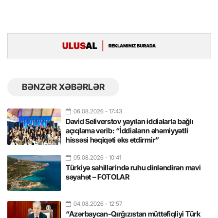
BƏNZƏR XƏBƏRLƏR
06.08.2026
- 17:43
David Seliverstov yayılan iddialarla bağlı
açıqlama verib: “İddiaların əhəmiyyətli
hissəsi həqiqəti əks etdirmir”
05.08.2026
- 10:41
Türkiyə sahillərində ruhu dinləndirən mavi
səyahət – FOTOLAR
04.08.2026
- 12:57
“Azərbaycan-Qırğızıstan müttəfiqliyi Türk