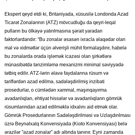
Ekspert qeyd etdi ki, Britaniyada, xüsusilə Londonda Azad
Ticarət Zonalarının (ATZ) mövcudluğu da qeyri-leqal
pulların bu ölkəyə yatırılmasına şərait yaradan
faktorlardandır: “Bu zonalar əsasən ixracla əlaqədar olan
mal və xidmətlər üçün əlverişli mühit formalaşdırır, habelə
bu zonalarda orada işləmək icazəsi olan şirkətlərə
münasibətdə tənzimləmə mexanizmi minimal səviyyədə
tətbiq edilir. ATZ-lərin əlavə faydalarına rüsum və
tariflərdən azad edilmə, sadələşdirilmiş inzibati
prosedurlar, o cümlədən xammal, maşınqayırma
avadanlıqları, ehtiyat hissələr və avadanlıqların gömrük
rüsumlarından azad edilməklə idxalını aid etmək olar.
Gömrük Prosedurlarının Sadələşdirilməsi və Uzlaşdırılması
üzrə Beynəlxalq Konvensiyada (Kioto Konvensiyası) belə
ərazilər ”azad zonalar” adı altında tanınır. Eyni zamanda