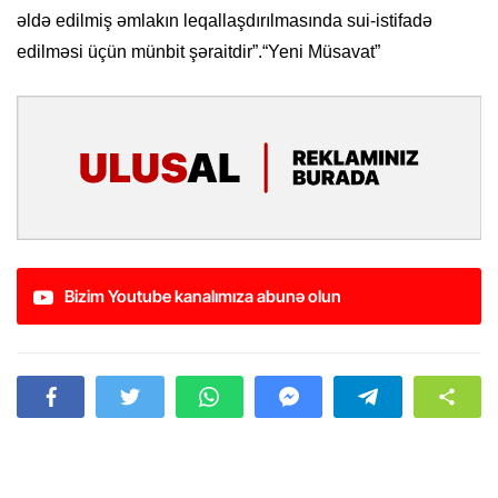
əldə edilmiş əmlakın leqallaşdırılmasında sui-istifadə
edilməsi üçün münbit şəraitdir”.“Yeni Müsavat”
Bizim Youtube kanalımıza abunə olun