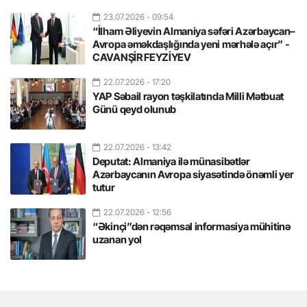
23.07.2026
- 09:54
“İlham Əliyevin Almaniya səfəri Azərbaycan–
Avropa əməkdaşlığında yeni mərhələ açır” -
CAVANŞİR FEYZİYEV
22.07.2026
- 17:20
YAP Səbail rayon təşkilatında Milli Mətbuat
Günü qeyd olunub
22.07.2026
- 13:42
Deputat: Almaniya ilə münasibətlər
Azərbaycanın Avropa siyasətində önəmli yer
tutur
22.07.2026
- 12:56
“Əkinçi”dən rəqəmsal informasiya mühitinə
uzanan yol