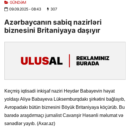
GÜNDƏM
09.09.2025
- 08:43
307
Azərbaycanın sabiq nazirləri
biznesini Britaniyaya daşıyır
Keçmiş iqtisadi inkişaf naziri Heydər Babayevin həyat
yoldaşı Aliyə Babayeva Lüksemburqdakı şirkətini bağlayıb,
Avropadakı bütün biznesini Böyük Britaniyaya köçürüb. Bu
barədə araşdırmaçı jurnalist Cavanşir Həsənli məlumat və
sənədlər yayıb. (Axar.az)