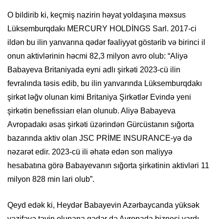
O bildirib ki, keçmiş nazirin həyat yoldaşına məxsus
Lüksemburqdakı MERCURY HOLDİNGS Sarl. 2017-ci
ildən bu ilin yanvarına qədər fəaliyyət göstərib və birinci il
onun aktivlərinin həcmi 82,3 milyon avro olub: “Aliyə
Babayeva Britaniyada eyni adlı şirkəti 2023-cü ilin
fevralında təsis edib, bu ilin yanvarında Lüksemburqdakı
şirkət ləğv olunan kimi Britaniya Şirkətlər Evində yeni
şirkətin benefissiarı elan olunub. Aliyə Babayeva
Avropadakı əsas şirkəti üzərindən Gürcüstanın sığorta
bazarında aktiv olan JSC PRİME INSURANCE-yə də
nəzarət edir. 2023-cü ili əhatə edən son maliyyə
hesabatına görə Babayevanın sığorta şirkətinin aktivləri 11
milyon 828 min lari olub”.
Qeyd edək ki, Heydər Babayevin Azərbaycanda yüksək
vəzifəyə təyin olunana qədər də Avropada biznesi vardı.