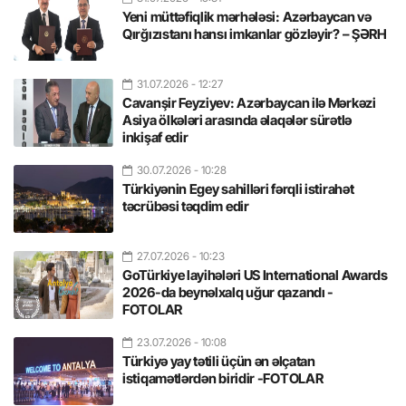
Yeni müttəfiqlik mərhələsi: Azərbaycan və
Qırğızıstanı hansı imkanlar gözləyir? – ŞƏRH
31.07.2026
- 12:27
Cavanşir Feyziyev: Azərbaycan ilə Mərkəzi
Asiya ölkələri arasında əlaqələr sürətlə
inkişaf edir
30.07.2026
- 10:28
Türkiyənin Egey sahilləri fərqli istirahət
təcrübəsi təqdim edir
27.07.2026
- 10:23
GoTürkiye layihələri US International Awards
2026-da beynəlxalq uğur qazandı -
FOTOLAR
23.07.2026
- 10:08
Türkiyə yay tətili üçün ən əlçatan
istiqamətlərdən biridir -FOTOLAR