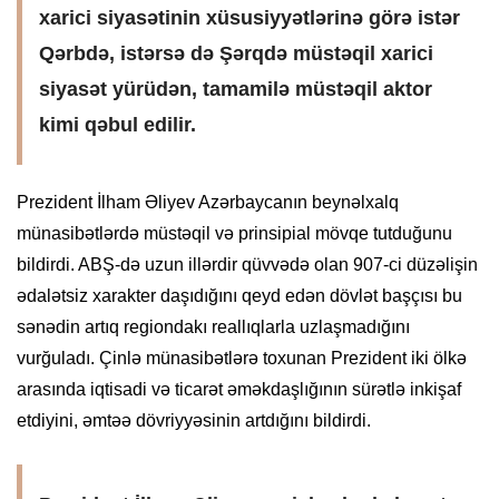
xarici siyasətinin xüsusiyyətlərinə görə istər
Qərbdə, istərsə də Şərqdə müstəqil xarici
siyasət yürüdən, tamamilə müstəqil aktor
kimi qəbul edilir.
Prezident İlham Əliyev Azərbaycanın beynəlxalq
münasibətlərdə müstəqil və prinsipial mövqe tutduğunu
bildirdi. ABŞ-də uzun illərdir qüvvədə olan 907-ci düzəlişin
ədalətsiz xarakter daşıdığını qeyd edən dövlət başçısı bu
sənədin artıq regiondakı reallıqlarla uzlaşmadığını
vurğuladı. Çinlə münasibətlərə toxunan Prezident iki ölkə
arasında iqtisadi və ticarət əməkdaşlığının sürətlə inkişaf
etdiyini, əmtəə dövriyyəsinin artdığını bildirdi.