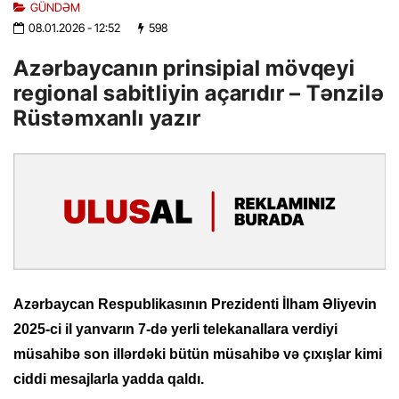
GÜNDƏM
08.01.2026
- 12:52
598
Azərbaycanın prinsipial mövqeyi
regional sabitliyin açarıdır – Tənzilə
Rüstəmxanlı yazır
Azərbaycan Respublikasının Prezidenti İlham Əliyevin
2025-ci il yanvarın 7-də yerli telekanallara verdiyi
müsahibə son illərdəki bütün müsahibə və çıxışlar kimi
ciddi mesajlarla yadda qaldı.