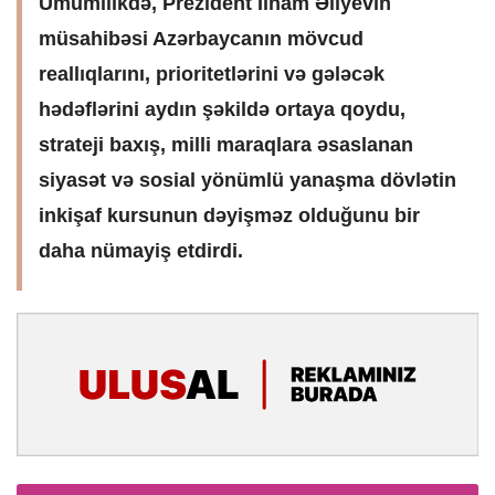
Ümumilikdə, Prezident İlham Əliyevin
müsahibəsi Azərbaycanın mövcud
reallıqlarını, prioritetlərini və gələcək
hədəflərini aydın şəkildə ortaya qoydu,
strateji baxış, milli maraqlara əsaslanan
siyasət və sosial yönümlü yanaşma dövlətin
inkişaf kursunun dəyişməz olduğunu bir
daha nümayiş etdirdi.