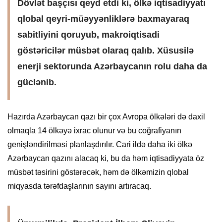
Dövlət başçısı qeyd etdi ki, ölkə iqtisadiyyatı
qlobal qeyri-müəyyənliklərə baxmayaraq
sabitliyini qoruyub, makroiqtisadi
göstəricilər müsbət olaraq qalıb. Xüsusilə
enerji sektorunda Azərbaycanın rolu daha da
güclənib.
Hazırda Azərbaycan qazı bir çox Avropa ölkələri də daxil
olmaqla 14 ölkəyə ixrac olunur və bu coğrafiyanın
genişləndirilməsi planlaşdırılır. Cari ildə daha iki ölkə
Azərbaycan qazını alacaq ki, bu da həm iqtisadiyyata öz
müsbət təsirini göstərəcək, həm də ölkəmizin qlobal
miqyasda tərəfdaşlarının sayını artıracaq.