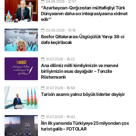
04.08.2026
- 12:57
“Azərbaycan-Qırğızıstan müttəfiqliyi Türk
Dünyasının daha sıx inteqrasiyasına xidmət
edir”
03.08.2026
- 10:18
Bosfor Qitələrarası Üzgüçülük Yarışı 38-ci
dəfə keçiriləcək
31.07.2026
- 18:22
Ana dilimiz milli kimliyimizin və mənəvi
birliyimizin əsas dayağıdır – Tənzilə
Rüstəmxanlı
31.07.2026
- 16:58
Tarixin axarını yalnız böyük liderlər dəyişir
31.07.2026
- 16:43
İlin ilk yarısında Türkiyəyə 25 milyondan çox
turist gəlib – FOTOLAR