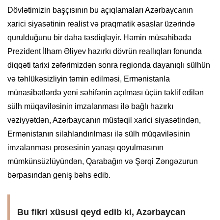
Dövlətimizin başçısının bu açıqlamaları Azərbaycanın
xarici siyasətinin realist və praqmatik əsaslar üzərində
qurulduğunu bir daha təsdiqləyir. Həmin müsahibədə
Prezident İlham Əliyev hazırkı dövrün reallıqları fonunda
diqqəti tarixi zəfərimizdən sonra regionda dayanıqlı sülhün
və təhlükəsizliyin təmin edilməsi, Ermənistanla
münasibətlərdə yeni səhifənin açılması üçün təklif edilən
sülh müqaviləsinin imzalanması ilə bağlı hazırkı
vəziyyətdən, Azərbaycanın müstəqil xarici siyasətindən,
Ermənistanın silahlandırılması ilə sülh müqaviləsinin
imzalanması prosesinin yanaşı qoyulmasının
mümkünsüzlüyündən, Qarabağın və Şərqi Zəngəzurun
bərpasından geniş bəhs edib.
Bu fikri xüsusi qeyd edib ki, Azərbaycan