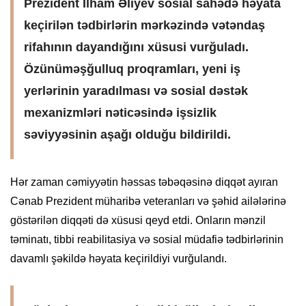
Prezident İlham Əliyev sosial sahədə həyata
keçirilən tədbirlərin mərkəzində vətəndaş
rifahının dayandığını xüsusi vurğuladı.
Özünüməşğulluq proqramları, yeni iş
yerlərinin yaradılması və sosial dəstək
mexanizmləri nəticəsində işsizlik
səviyyəsinin aşağı olduğu bildirildi.
Hər zaman cəmiyyətin həssas təbəqəsinə diqqət ayıran
Cənab Prezident müharibə veteranları və şəhid ailələrinə
göstərilən diqqəti də xüsusi qeyd etdi. Onların mənzil
təminatı, tibbi reabilitasiya və sosial müdafiə tədbirlərinin
davamlı şəkildə həyata keçirildiyi vurğulandı.