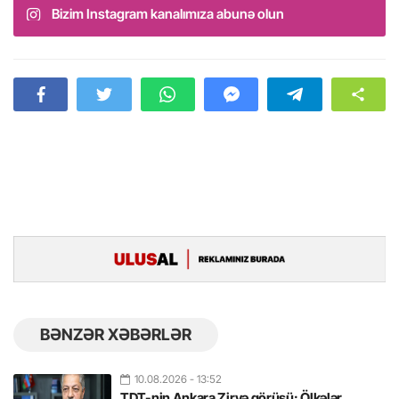
Bizim Instagram kanalımıza abunə olun
BƏNZƏR XƏBƏRLƏR
10.08.2026
- 13:52
TDT-nin Ankara Zirvə görüşü: Ölkələr