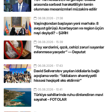
arasında sərbəst hərəkətliliyin təmin
olunması mexanizmləri müzakirə edilir
08.08.2026
- 21:38
Vaşinqtondan başlayan yeni mərhələ: 8
avqust görüşü Azərbaycan və region üçün
nəyi dəyişdi? – ŞƏRH
08.08.2026
- 15:39
“Toy xərclərini, qızılı, cehizi zəruri sayanlar
evlənməsə yaxşıdır” — Deputat
06.08.2026
- 17:43
David Seliverstov yayılan iddialarla bağlı
açıqlama verib: “İddiaların əhəmiyyətli
hissəsi həqiqəti əks etdirmir”
05.08.2026
- 10:41
Türkiyə sahillərində ruhu dinləndirən mavi
səyahət – FOTOLAR