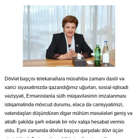
Dövlət başçısı telekanallara müsahibə zamanı daxili və
xarici siyasətimizdə qazandığımız uğurları, sosial-iqtisadi
vəziyyəti, Ermənistanla sülh müqaviləsinin imzalanması
istiqamətində mövcud durumu, eləcə də cəmiyyətimizi,
vətəndaşları düşündürən digər mühüm məsələləri geniş və
ətraflı şəkildə şərh edərək bir növ xalqa hesabat vermis
oldu. Eyni zamanda dövlət başçısı qarşıdakı dövr üçün