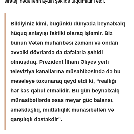
strateji hədəflərin aydın şəkildə təqdimatını etdi.
Bildiyiniz kimi, bugünkü dünyada beynəlxalq
hüquq anlayışı faktiki olaraq işləmir. Biz
bunun Vətən müharibəsi zamanı və ondan
əvvəlki dövrlərdə də dəfələrlə şahidi
olmuşduq. Prezident İlham Əliyev yerli
televiziya kanallarına müsahibəsində də bu
məsələyə toxunaraq qeyd etdi ki, “reallığı
hər kəs qəbul etməlidir. Bu gün beynəlxalq
münasibətlərdə əsas meyar güc balansı,
əməkdaşlıq, müttəfiqlik münasibətləri və
qarşılıqlı dəstəkdir”.