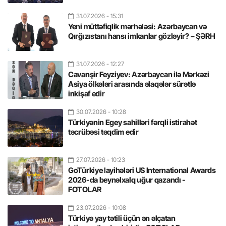
31.07.2026
- 15:31
Yeni müttəfiqlik mərhələsi: Azərbaycan və
Qırğızıstanı hansı imkanlar gözləyir? – ŞƏRH
31.07.2026
- 12:27
Cavanşir Feyziyev: Azərbaycan ilə Mərkəzi
Asiya ölkələri arasında əlaqələr sürətlə
inkişaf edir
30.07.2026
- 10:28
Türkiyənin Egey sahilləri fərqli istirahət
təcrübəsi təqdim edir
27.07.2026
- 10:23
GoTürkiye layihələri US International Awards
2026-da beynəlxalq uğur qazandı -
FOTOLAR
23.07.2026
- 10:08
Türkiyə yay tətili üçün ən əlçatan