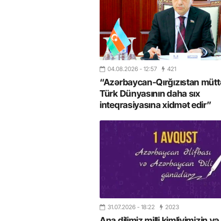
04.08.2026
- 12:57
421
“Azərbaycan-Qırğızıstan müttəf
Türk Dünyasının daha sıx
inteqrasiyasına xidmət edir”
31.07.2026
- 18:22
2023
Ana dilimiz milli kimliyimizin və