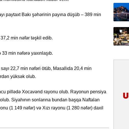
31.07.
İlin ilk
yı paytaxt Bakı şəhərinin payına düşüb – 389 min
çox tur
31.07.
37,2 min nəfər təşkil edib.
Yeni mü
Qırğızıs
ŞƏRH
 33 min nəfərə yaxınlaşıb.
31.07.
sayı 22,7 min nəfəri ötüb, Masallıda 20,4 min
Cavanşi
ərdən yüksək olub.
Asiya öl
inkişaf e
uncu pillədə Xocavənd rayonu olub. Rayonun pensiya
30.07.
r olub. Siyahının sonlarına bundan başqa Naftalan
Türkiyən
yonu (1 149 nəfər) və Xızı rayonu (1 280 nəfər) daxil
təcrübəs
27.07.