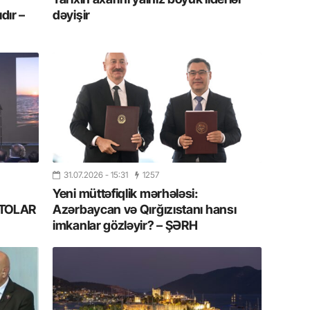
Azərbay
dır –
dəyişir
14.07.
Şuşa dü
mərkəzin
yazır
13.07.
Azərbay
siyasi a
31.07.2026
- 15:31
1257
13.07.
Yeni müttəfiqlik mərhələsi:
Cavanşi
FOTOLAR
Azərbaycan və Qırğızıstanı hansı
Forumu 
imkanlar gözləyir? – ŞƏRH
hadisəd
13.07.
İstirahə
olan bu