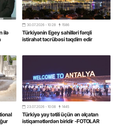
11.07.2
“İndiki
mənada 
30.07.2026
- 10:28
1586
 ilə
Türkiyənin Egey sahilləri fərqli
10.07.
a
istirahət təcrübəsi təqdim edir
Ankara 
diploma
Deputa
08.07.
Kapadoki
və Atçıl
olundu
07.07.
23.07.2026
- 10:08
1445
NATO-nu
ola bilə
tional
Türkiyə yay tətili üçün ən əlçatan
ğur
istiqamətlərdən biridir -FOTOLAR
07.07.