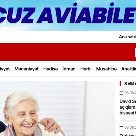
Ana səhi
iyyat
Mədəniyyət
Hadisə
İdman
Hərbi
Müsahibə
Analiti
XƏBƏ
06.08.
David Se
açıqlama
hissəsi 
05.08.
Türkiyə 