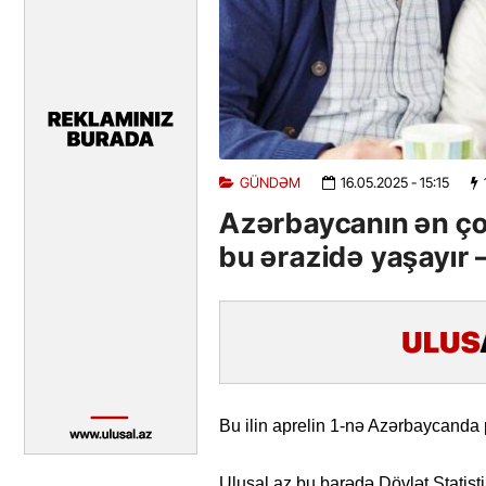
GÜNDƏM
16.05.2025
- 15:15
Azərbaycanın ən ço
bu ərazidə yaşayır 
Bu ilin aprelin 1-nə Azərbaycanda p
Ulusal.az bu barədə Dövlət Statist