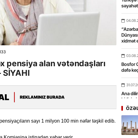
səyahə
04.08.
“Azərbay
Dünyası
xidmət 
133
03.08.
x pensiya alan vətəndaşları
Bosfor Q
dəfə keç
– SİYAHI
31.07.
Ana dili
birliyim
Rüstəmx
ÖZƏ
31.07.
ensiyaçıların sayı 1 milyon 100 min nəfər təşkil edib.
Tarixin 
ia Komiəsinə istinadən xəbər verir.