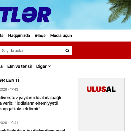
fə
Haqqımızda
Əlaqə
Media üçün
Search…
ka
Elm və təhsil
Digər
R LENTI
2026
- 17:43
liverstov yayılan iddialarla bağlı
 verib: “İddiaların əhəmiyyətli
həqiqəti əks etdirmir”
2026
- 10:41
sahillərində ruhu dinləndirən mavi