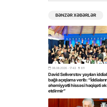
BƏNZƏR XƏBƏRLƏR
06.08.2026
- 17:43
611
David Seliverstov yayılan iddial
26
- 11:12
749
14.05.2026
- 10:58
347
bağlı açıqlama verib: “İddiaları
ycan onların çirkin oyununu
“ABŞ və Qərb Çinin daha da
- VİDEO
istəmir”- VİDEO
əhəmiyyətli hissəsi həqiqəti ək
etdirmir”