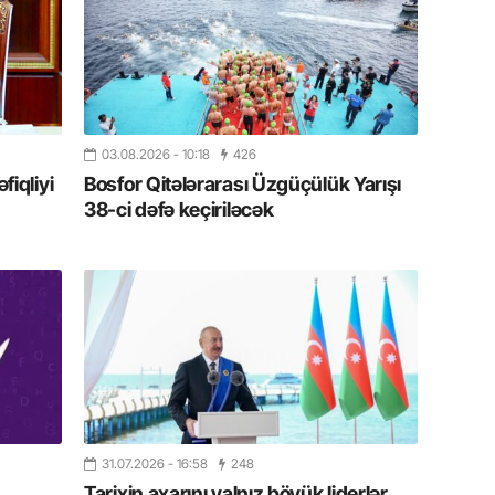
19.07.
Şuşa art
dialoq 
17.07.
03.08.2026
- 10:18
426
Yeni dü
Türkiyə
iqliyi
Bosfor Qitələrarası Üzgüçülük Yarışı
38-ci dəfə keçiriləcək
15.07.
Albert R
təqdimat
15.07.
Türkiyə
yaxşı d
14.07.
31.07.2026
- 16:58
248
Beynəlx
Tarixin axarını yalnız böyük liderlər