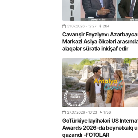
31.07.2026
- 12:27
284
Cavanşir Feyziyev: Azərbaycan
Mərkəzi Asiya ölkələri arasınd
əlaqələr sürətlə inkişaf edir
27.07.2026
- 10:23
1756
GoTürkiye layihələri US Interna
Awards 2026-da beynəlxalq u
qazandı -FOTOLAR