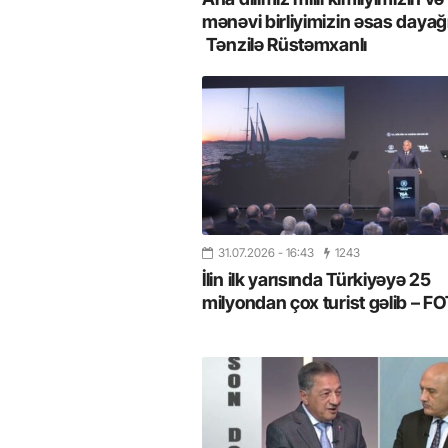
mənəvi birliyimizin əsas dayağı
Tənzilə Rüstəmxanlı
31.07.2026
- 16:43
1243
İlin ilk yarısında Türkiyəyə 25
milyondan çox turist gəlib – 