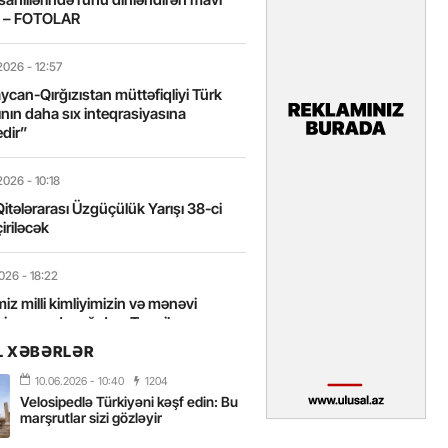
t – FOTOLAR
2026
- 12:57
can-Qırğızıstan müttəfiqliyi Türk
nın daha sıx inteqrasiyasına
edir”
2026
- 10:18
itələrarası Üzgüçülük Yarışı 38-ci
iriləcək
2026
- 18:22
miz milli kimliyimizin və mənəvi
izin əsas dayağıdır – Tənzilə
anlı
L XƏBƏRLƏR
10.06.2026
- 10:40
1204
2026
- 16:58
Velosipedlə Türkiyəni kəşf edin: Bu
axarını yalnız böyük liderlər dəyişir
marşrutlar sizi gözləyir