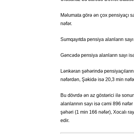
Məlumata görə ən çox pensiyaçı sa
nəfər.
Sumqayıtda pensiya alanların sayı 
Gəncədə pensiya alanların sayı isə
Lənkəran şəhərində pensiyaçıların 
nəfərdən, Şəkidə isə 20,3 min nəf
Bu dövrdə ən az göstərici ilə son
alanlarının sayı isə cəmi 896 nəfə
şəhəri (1 min 166 nəfər), Xocalı ra
edir.