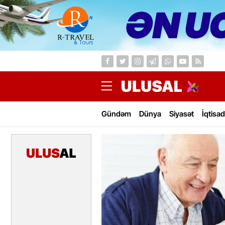
Gündəm
Dünya
Siyasət
İqtisad