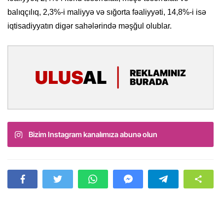
balıqçılıq, 2,3%-i maliyyə və sığorta fəaliyyəti, 14,8%-i isə
iqtisadiyyatın digər sahələrində məşğul olublar.
Bizim Instagram kanalımıza abunə olun