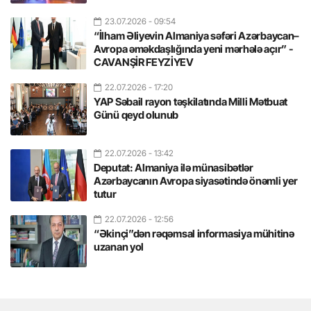
23.07.2026
- 09:54
“İlham Əliyevin Almaniya səfəri Azərbaycan–
Avropa əməkdaşlığında yeni mərhələ açır” -
CAVANŞİR FEYZİYEV
22.07.2026
- 17:20
YAP Səbail rayon təşkilatında Milli Mətbuat
Günü qeyd olunub
22.07.2026
- 13:42
Deputat: Almaniya ilə münasibətlər
Azərbaycanın Avropa siyasətində önəmli yer
tutur
22.07.2026
- 12:56
“Əkinçi”dən rəqəmsal informasiya mühitinə
uzanan yol