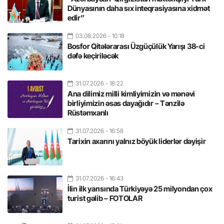
Dünyasının daha sıx inteqrasiyasına xidmət
edir”
03.08.2026
- 10:18
Bosfor Qitələrarası Üzgüçülük Yarışı 38-ci
dəfə keçiriləcək
31.07.2026
- 18:22
Ana dilimiz milli kimliyimizin və mənəvi
birliyimizin əsas dayağıdır – Tənzilə
Rüstəmxanlı
31.07.2026
- 16:58
Tarixin axarını yalnız böyük liderlər dəyişir
31.07.2026
- 16:43
İlin ilk yarısında Türkiyəyə 25 milyondan çox
turist gəlib – FOTOLAR