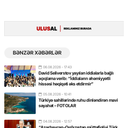
BƏNZƏR XƏBƏRLƏR
06.08.2026
- 17:43
David Seliverstov yayılan iddialarla bağlı
açıqlama verib: “İddiaların əhəmiyyətli
hissəsi həqiqəti əks etdirmir”
05.08.2026
- 10:41
Türkiyə sahillərində ruhu dinləndirən mavi
səyahət – FOTOLAR
04.08.2026
- 12:57
“Azərbaycan-Qırğızıstan müttəfiqliyi Türk