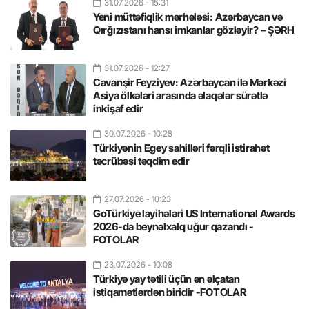
31.07.2026
- 15:31
Yeni müttəfiqlik mərhələsi: Azərbaycan və
Qırğızıstanı hansı imkanlar gözləyir? – ŞƏRH
31.07.2026
- 12:27
Cavanşir Feyziyev: Azərbaycan ilə Mərkəzi
Asiya ölkələri arasında əlaqələr sürətlə
inkişaf edir
30.07.2026
- 10:28
Türkiyənin Egey sahilləri fərqli istirahət
təcrübəsi təqdim edir
27.07.2026
- 10:23
GoTürkiye layihələri US International Awards
2026-da beynəlxalq uğur qazandı -
FOTOLAR
23.07.2026
- 10:08
Türkiyə yay tətili üçün ən əlçatan
istiqamətlərdən biridir -FOTOLAR