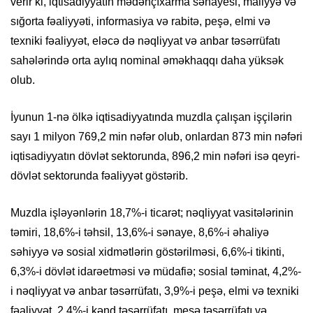
verir ki, iqtisadiyyatın mədənçıxarma sənayesi, maliyyə və
sığorta fəaliyyəti, informasiya və rabitə, peşə, elmi və
texniki fəaliyyət, eləcə də nəqliyyat və anbar təsərrüfatı
sahələrində orta aylıq nominal əməkhaqqı daha yüksək
olub.
İyunun 1-nə ölkə iqtisadiyyatında muzdla çalışan işçilərin
sayı 1 milyon 769,2 min nəfər olub, onlardan 873 min nəfəri
iqtisadiyyatın dövlət sektorunda, 896,2 min nəfəri isə qeyri-
dövlət sektorunda fəaliyyət göstərib.
Muzdla işləyənlərin 18,7%-i ticarət; nəqliyyat vasitələrinin
təmiri, 18,6%-i təhsil, 13,6%-i sənaye, 8,6%-i əhaliyə
səhiyyə və sosial xidmətlərin göstərilməsi, 6,6%-i tikinti,
6,3%-i dövlət idarəetməsi və müdafiə; sosial təminat, 4,2%-
i nəqliyyat və anbar təsərrüfatı, 3,9%-i peşə, elmi və texniki
fəaliyyət, 2,4%-i kənd təsərrüfatı, meşə təsərrüfatı və