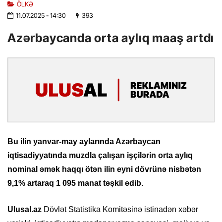
ÖLKƏ
11.07.2025
- 14:30
393
Azərbaycanda orta aylıq maaş artdı
Bu ilin yanvar-may aylarında Azərbaycan
iqtisadiyyatında muzdla çalışan işçilərin orta aylıq
nominal əmək haqqı ötən ilin eyni dövrünə nisbətən
9,1% artaraq 1 095 manat təşkil edib.
Ulusal.az
Dövlət Statistika Komitəsinə istinadən xəbər