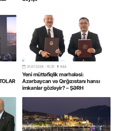
Azərbay
14.07.
Şuşa dü
mərkəzin
yazır
13.07.
Azərbay
siyasi a
31.07.2026
- 15:31
944
Yeni müttəfiqlik mərhələsi:
13.07.
FOTOLAR
Azərbaycan və Qırğızıstanı hansı
Cavanşi
imkanlar gözləyir? – ŞƏRH
Forumu 
hadisəd
13.07.
İstirahə
olan bu