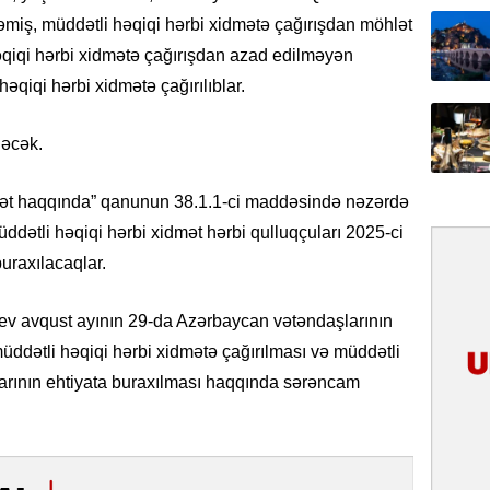
31.07.
əmiş, müddətli həqiqi hərbi xidmətə çağırışdan möhlət
İlin ilk
qiqi hərbi xidmətə çağırışdan azad edilməyən
çox tur
qiqi hərbi xidmətə çağırılıblar.
31.07.
dəcək.
Yeni mü
Qırğızıs
ŞƏRH
dmət haqqında” qanunun 38.1.1-ci maddəsində nəzərdə
ddətli həqiqi hərbi xidmət hərbi qulluqçuları 2025-ci
31.07.
buraxılacaqlar.
Cavanşi
Asiya öl
inkişaf e
yev avqust ayının 29-da Azərbaycan vətəndaşlarının
müddətli həqiqi hərbi xidmətə çağırılması və müddətli
30.07.
larının ehtiyata buraxılması haqqında sərəncam
Türkiyən
təcrübəs
27.07.