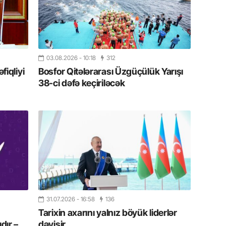
19.07.
Şuşa art
dialoq 
03.08.2026
- 10:18
312
17.07.
iqliyi
Bosfor Qitələrarası Üzgüçülük Yarışı
Yeni dü
38-ci dəfə keçiriləcək
Türkiyə
15.07.
Albert R
təqdimat
15.07.
Türkiyə
yaxşı d
31.07.2026
- 16:58
136
14.07.
Tarixin axarını yalnız böyük liderlər
Beynəlx
dır –
dəyişir