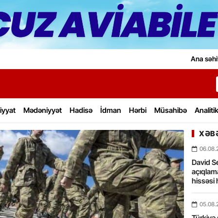
Ana səhi
iyyat
Mədəniyyət
Hadisə
İdman
Hərbi
Müsahibə
Analiti
XƏBƏ
06.08.
David Se
açıqlama
hissəsi 
05.08.
Türkiyə 