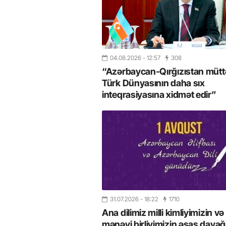
04.08.2026
- 12:57
308
“Azərbaycan-Qırğızıstan müttəf
Türk Dünyasının daha sıx
inteqrasiyasına xidmət edir”
31.07.2026
- 18:22
1710
Ana dilimiz milli kimliyimizin və
mənəvi birliyimizin əsas dayağı