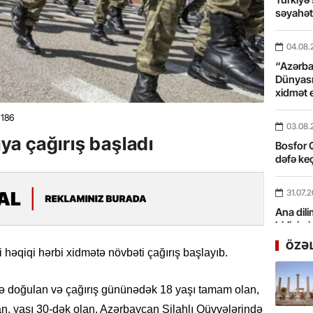
səyahə
04.08.
“Azərbay
Dünyası
xidmət 
186
03.08.
a çağırış başladı
Bosfor Q
dəfə keç
31.07.
Ana dili
birliyim
Rüstəmx
ÖZƏ
əqiqi hərbi xidmətə növbəti çağırış başlayıb.
31.07.
ildə doğulan və çağırış gününədək 18 yaşı tamam olan,
Tarixin 
n, yaşı 30-dək olan, Azərbaycan Silahlı Qüvvələrində