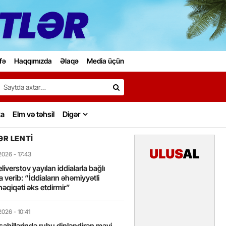
fə
Haqqımızda
Əlaqə
Media üçün
Search…
ka
Elm və təhsil
Digər
R LENTI
2026
- 17:43
liverstov yayılan iddialarla bağlı
 verib: “İddiaların əhəmiyyətli
həqiqəti əks etdirmir”
2026
- 10:41
sahillərində ruhu dinləndirən mavi