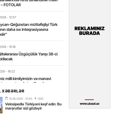
t – FOTOLAR
2026
- 12:57
can-Qırğızıstan müttəfiqliyi Türk
nın daha sıx inteqrasiyasına
edir”
2026
- 10:18
itələrarası Üzgüçülük Yarışı 38-ci
iriləcək
2026
- 18:22
miz milli kimliyimizin və mənəvi
izin əsas dayağıdır – Tənzilə
anlı
L XƏBƏRLƏR
10.06.2026
- 10:40
1200
2026
- 16:58
Velosipedlə Türkiyəni kəşf edin: Bu
axarını yalnız böyük liderlər dəyişir
marşrutlar sizi gözləyir