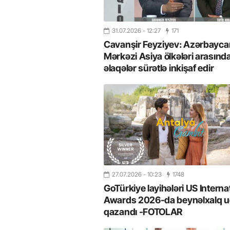
31.07.2026
- 12:27
171
Cavanşir Feyziyev: Azərbaycan
Mərkəzi Asiya ölkələri arasınd
əlaqələr sürətlə inkişaf edir
27.07.2026
- 10:23
1748
GoTürkiye layihələri US Interna
Awards 2026-da beynəlxalq u
qazandı -FOTOLAR