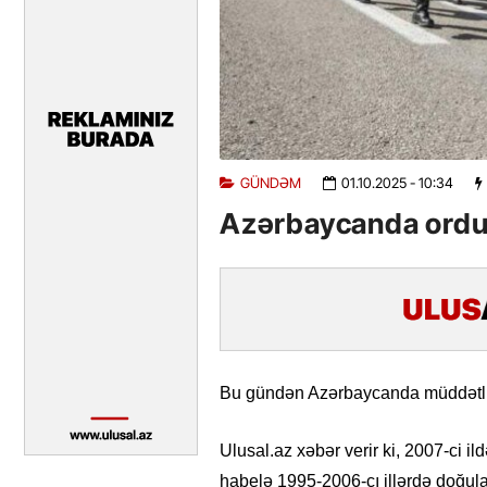
GÜNDƏM
01.10.2025
- 10:34
Azərbaycanda orduy
Bu gündən Azərbaycanda müddətli h
Ulusal.az xəbər verir ki, 2007-ci 
habelə 1995-2006-cı illərdə doğula