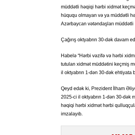
müddətli həqiqi hərbi xidmət keçm
hüququ olmayan və ya müddətli hə
Azərbaycan vətəndaşları müddətli hə
Çağırış oktyabrın 30-dək davam e
Habelə “Hərbi vəzifə və hərbi xi
tutulan xidmət müddətini keçmiş mü
il oktyabrın 1-dən 30-dək ehtiyata 
Qeyd edək ki, Prezident İlham Əli
2025-ci il oktyabrın 1-dən 30-dək 
həqiqi hərbi xidmət hərbi qulluqçu
imzalayıb.