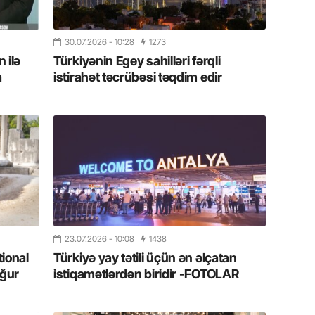
11.07.2
“İndiki
30.07.2026
- 10:28
1273
mənada 
 ilə
Türkiyənin Egey sahilləri fərqli
a
istirahət təcrübəsi təqdim edir
10.07.
Ankara 
diploma
Deputa
08.07.
Kapadoki
və Atçıl
olundu
23.07.2026
- 10:08
1438
07.07.
tional
Türkiyə yay tətili üçün ən əlçatan
NATO-nu
ğur
istiqamətlərdən biridir -FOTOLAR
ola bilə
07.07.