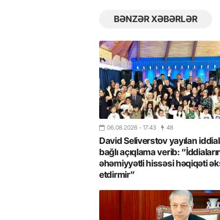
BƏNZƏR XƏBƏRLƏR
06.08.2026
- 17:43
48
David Seliverstov yayılan iddial
bağlı açıqlama verib: “İddiaları
26
- 11:12
747
14.05.2026
- 10:58
345
əhəmiyyətli hissəsi həqiqəti ək
ycan onların çirkin oyununu
“ABŞ və Qərb Çinin daha da
etdirmir”
- VİDEO
istəmir”- VİDEO