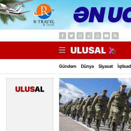
Gündəm
Dünya
Siyasət
İqtisad