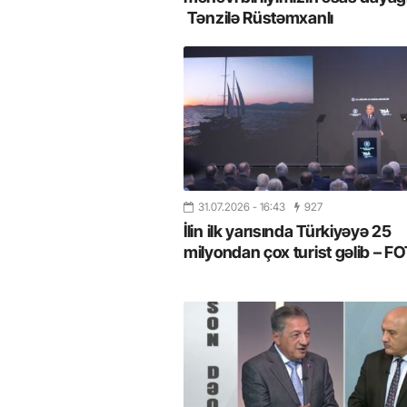
Tənzilə Rüstəmxanlı
31.07.2026
- 16:43
927
İlin ilk yarısında Türkiyəyə 25
milyondan çox turist gəlib – 