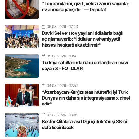
“Toy xərclərini, qızılı, cehizi zəruri sayanlar
evlənməsə yaxşıdır” — Deputat
06.08.2026
- 17:43
David Seliverstov yayılan iddialarla bağlı
açıqlama verib: “İddiaların əhəmiyyətli
hissəsi həqiqəti əks etdirmir”
05.08.2026
- 10:41
Türkiyə sahillərində ruhu dinləndirən mavi
səyahət – FOTOLAR
04.08.2026
- 12:57
“Azərbaycan-Qırğızıstan müttəfiqliyi Türk
Dünyasının daha sıx inteqrasiyasına xidmət
edir”
03.08.2026
- 10:18
Bosfor Qitələrarası Üzgüçülük Yarışı 38-ci
dəfə keçiriləcək