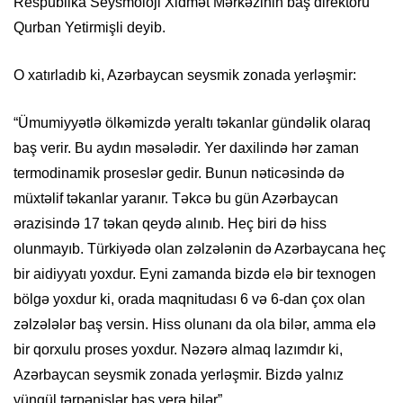
Respublika Seysmoloji Xidmət Mərkəzinin baş direktoru
Qurban Yetirmişli deyib.
O xatırladıb ki, Azərbaycan seysmik zonada yerləşmir:
“Ümumiyyətlə ölkəmizdə yeraltı təkanlar gündəlik olaraq
baş verir. Bu aydın məsələdir. Yer daxilində hər zaman
termodinamik proseslər gedir. Bunun nəticəsində də
müxtəlif təkanlar yaranır. Təkcə bu gün Azərbaycan
ərazisində 17 təkan qeydə alınıb. Heç biri də hiss
olunmayıb. Türkiyədə olan zəlzələnin də Azərbaycana heç
bir aidiyyatı yoxdur. Eyni zamanda bizdə elə bir texnogen
bölgə yoxdur ki, orada maqnitudası 6 və 6-dan çox olan
zəlzələlər baş versin. Hiss olunanı da ola bilər, amma elə
bir qorxulu proses yoxdur. Nəzərə almaq lazımdır ki,
Azərbaycan seysmik zonada yerləşmir. Bizdə yalnız
yüngül tərpənişlər baş verə bilər”.