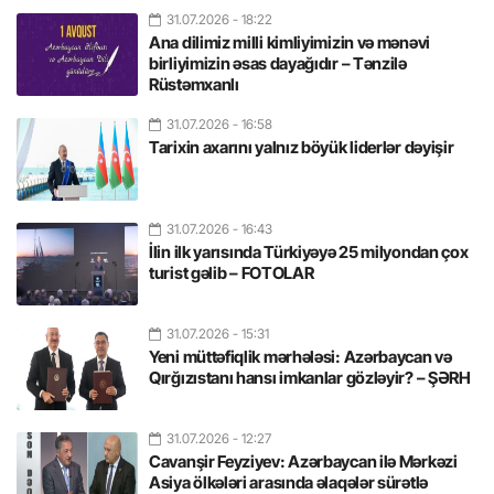
31.07.2026
- 18:22
Ana dilimiz milli kimliyimizin və mənəvi
birliyimizin əsas dayağıdır – Tənzilə
Rüstəmxanlı
31.07.2026
- 16:58
Tarixin axarını yalnız böyük liderlər dəyişir
31.07.2026
- 16:43
İlin ilk yarısında Türkiyəyə 25 milyondan çox
turist gəlib – FOTOLAR
31.07.2026
- 15:31
Yeni müttəfiqlik mərhələsi: Azərbaycan və
Qırğızıstanı hansı imkanlar gözləyir? – ŞƏRH
31.07.2026
- 12:27
Cavanşir Feyziyev: Azərbaycan ilə Mərkəzi
Asiya ölkələri arasında əlaqələr sürətlə