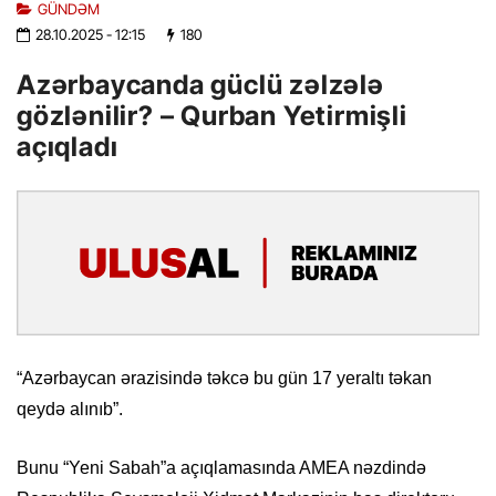
GÜNDƏM
28.10.2025
- 12:15
180
Azərbaycanda güclü zəlzələ
gözlənilir? – Qurban Yetirmişli
açıqladı
“Azərbaycan ərazisində təkcə bu gün 17 yeraltı təkan
qeydə alınıb”.
Bunu “Yeni Sabah”a açıqlamasında AMEA nəzdində