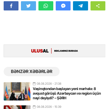
BƏNZƏR XƏBƏRLƏR
08.08.2026
- 21:38
Vaşinqtondan başlayan yeni mərhələ: 8
avqust görüşü Azərbaycan və region üçün
nəyi dəyişdi? – ŞƏRH
08.08.2026
- 15:39