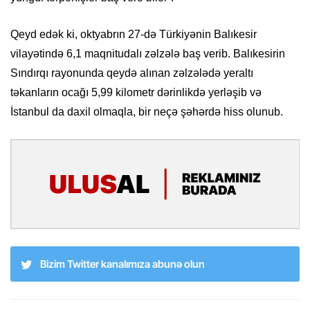
Qeyd edək ki, oktyabrın 27-də Türkiyənin Balıkesir
vilayətində 6,1 maqnitudalı zəlzələ baş verib. Balıkesirin
Sındırqı rayonunda qeydə alınan zəlzələdə yeraltı
təkanların ocağı 5,99 kilometr dərinlikdə yerləşib və
İstanbul da daxil olmaqla, bir neçə şəhərdə hiss olunub.
Bizim Twitter kanalımıza abunə olun