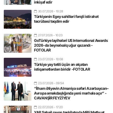
inkişaf edir
30.07.2026
- 10:28
Türkiyənin Egey sahilləri fərqli istirahət
təcrübəsi təqdim edir
27.07.2026
- 10:23
GoTürkiye layihələri US International Awards
2026-da beynəlxalq uğur qazandı -
FOTOLAR
23.07.2026
- 10:08
Türkiyə yay tətili üçün ən əlçatan
istiqamətlərdən biridir -FOTOLAR
23.07.2026
- 09:54
“İlham Əliyevin Almaniya səfəri Azərbaycan–
Avropa əməkdaşlığında yeni mərhələ açır” -
CAVANŞİR FEYZİYEV
22.07.2026
- 17:20
YAP Səbail rayon təşkilatında Milli Mətbuat