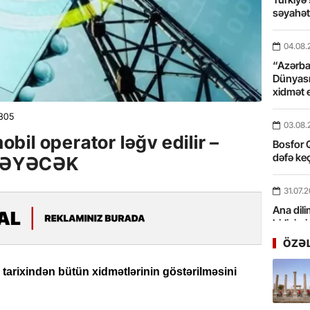
səyahə
04.08.
“Azərbay
Dünyası
xidmət 
305
03.08.
il operator ləğv edilir –
Bosfor Q
dəfə keç
MƏYƏCƏK
31.07.
Ana dili
birliyim
Rüstəmx
ÖZƏ
31.07.
 tarixindən bütün xidmətlərinin göstərilməsini
Tarixin 