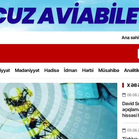
Ana səhi
iyyat
Mədəniyyət
Hadisə
İdman
Hərbi
Müsahibə
Analiti
XƏBƏ
06.08.
David Se
açıqlama
hissəsi 
05.08.
Türkiyə 