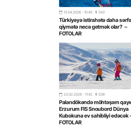
13.04.2026
- 10:45
543
Türkiyəyə istirahətə daha sərfə
qiymətə necə getmək olar? –
FOTOLAR
23.02.2026
- 11:42
539
Palandökəndə möhtəşəm qayıd
Erzurum FIS Snoubord Dünya
Kubokuna ev sahibliyi edəcək 
FOTOLAR