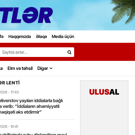
fə
Haqqımızda
Əlaqə
Media üçün
Search…
ka
Elm və təhsil
Digər
R LENTI
2026
- 17:43
liverstov yayılan iddialarla bağlı
 verib: “İddiaların əhəmiyyətli
həqiqəti əks etdirmir”
2026
- 10:41
sahillərində ruhu dinləndirən mavi