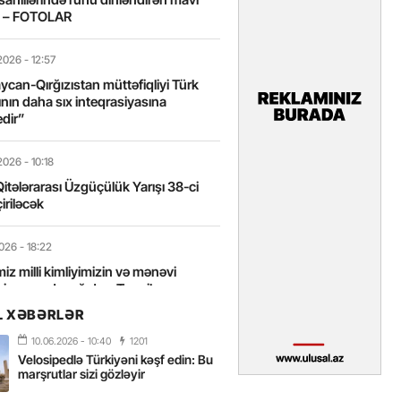
t – FOTOLAR
2026
- 12:57
can-Qırğızıstan müttəfiqliyi Türk
nın daha sıx inteqrasiyasına
edir”
2026
- 10:18
itələrarası Üzgüçülük Yarışı 38-ci
iriləcək
2026
- 18:22
miz milli kimliyimizin və mənəvi
izin əsas dayağıdır – Tənzilə
anlı
L XƏBƏRLƏR
10.06.2026
- 10:40
1201
2026
- 16:58
Velosipedlə Türkiyəni kəşf edin: Bu
axarını yalnız böyük liderlər dəyişir
marşrutlar sizi gözləyir