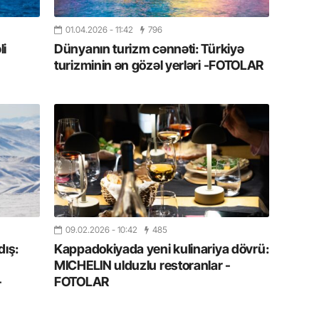
Azərbay
01.04.2026
- 11:42
796
14.07.
li
Dünyanın turizm cənnəti: Türkiyə
Şuşa dü
turizminin ən gözəl yerləri -FOTOLAR
mərkəzin
yazır
13.07.
Azərbay
siyasi a
13.07.
Cavanşi
Forumu 
09.02.2026
- 10:42
485
hadisəd
ış:
Kappadokiyada yeni kulinariya dövrü:
MICHELIN ulduzlu restoranlar -
13.07.
-
FOTOLAR
İstirahə
olan bu