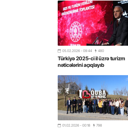
05.02.2026
- 09:44
480
Türkiyə 2025-ci il üzrə turizm
nəticələrini açıqlayıb
01.02.2026
- 00:18
798