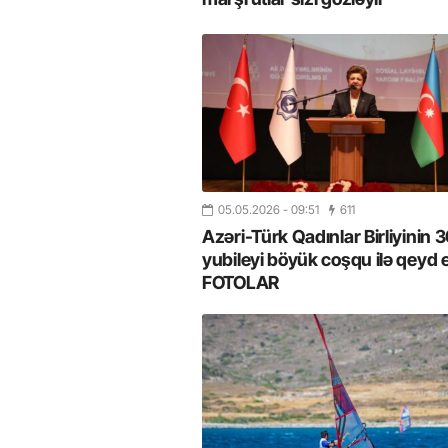
05.05.2026
- 09:51
611
Azəri-Türk Qadınlar Birliyinin 30
yubileyi böyük coşqu ilə qeyd e
FOTOLAR