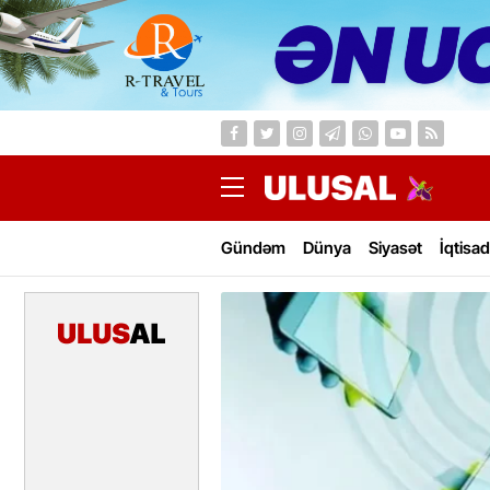
Gündəm
Dünya
Siyasət
İqtisad