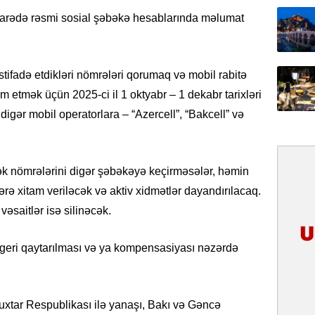
31.07.
u barədə rəsmi sosial şəbəkə hesablarında məlumat
İlin ilk
çox tur
istifadə etdikləri nömrələri qorumaq və mobil rabitə
31.07.
etmək üçün 2025-ci il 1 oktyabr – 1 dekabr tarixləri
Yeni mü
Qırğızıs
digər mobil operatorlara – “Azercell”, “Bakcell” və
ŞƏRH
31.07.
ək nömrələrini digər şəbəkəyə keçirməsələr, həmin
Cavanşi
rə xitam veriləcək və aktiv xidmətlər dayandırılacaq.
Asiya öl
inkişaf e
əsaitlər isə silinəcək.
30.07.
 geri qaytarılması və ya kompensasiyası nəzərdə
Türkiyən
təcrübəs
xtar Respublikası ilə yanaşı, Bakı və Gəncə
27.07.