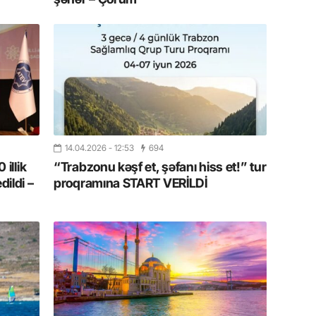
19.07.
Şuşa art
dialoq 
17.07.
Yeni dü
Türkiyə
14.04.2026
- 12:53
694
15.07.
 illik
“Trabzonu kəşf et, şəfanı hiss et!” tur
Albert R
dildi –
proqramına START VERİLDİ
təqdimat
15.07.
Türkiyə
yaxşı d
14.07.
Beynəlx