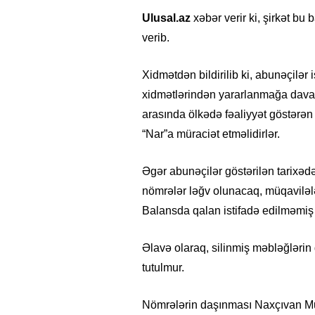
Ulusal.az
xəbər verir ki, şirkət b
verib.
Xidmətdən bildirilib ki, abunəçilər 
xidmətlərindən yararlanmağa davam 
arasında ölkədə fəaliyyət göstərən 
“Nar”a müraciət etməlidirlər.
Əgər abunəçilər göstərilən tarixəd
nömrələr ləğv olunacaq, müqavilələ
Balansda qalan istifadə edilməmiş v
Əlavə olaraq, silinmiş məbləğlərin
tutulmur.
Nömrələrin daşınması Naxçıvan Mu