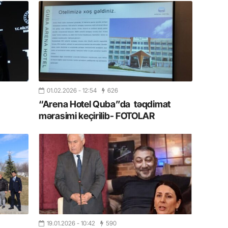
11.07.2
“İndiki
mənada 
10.07.
Ankara 
diploma
01.02.2026
- 12:54
626
Deputa
“Arena Hotel Quba”da təqdimat
mərasimi keçirilib- FOTOLAR
08.07.
Kapadoki
və Atçıl
olundu
07.07.
NATO-nu
ola bilə
07.07.
19.01.2026
- 10:42
590