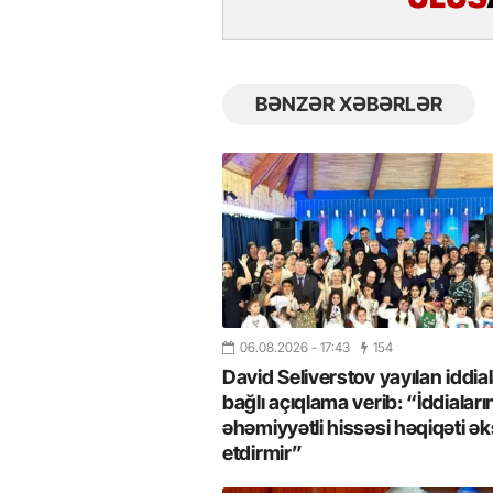
BƏNZƏR XƏBƏRLƏR
06.08.2026
- 17:43
154
26
- 11:12
747
14.05.2026
- 10:58
346
David Seliverstov yayılan iddial
ycan onların çirkin oyununu
“ABŞ və Qərb Çinin daha da
- VİDEO
istəmir”- VİDEO
bağlı açıqlama verib: “İddiaları
əhəmiyyətli hissəsi həqiqəti ək
etdirmir”