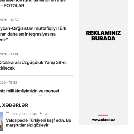
t – FOTOLAR
2026
- 12:57
can-Qırğızıstan müttəfiqliyi Türk
nın daha sıx inteqrasiyasına
edir”
2026
- 10:18
itələrarası Üzgüçülük Yarışı 38-ci
iriləcək
2026
- 18:22
miz milli kimliyimizin və mənəvi
izin əsas dayağıdır – Tənzilə
anlı
L XƏBƏRLƏR
10.06.2026
- 10:40
1201
2026
- 16:58
Velosipedlə Türkiyəni kəşf edin: Bu
axarını yalnız böyük liderlər dəyişir
marşrutlar sizi gözləyir