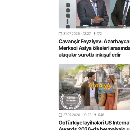
31.07.2026
- 12:27
172
Cavanşir Feyziyev: Azərbaycan
Mərkəzi Asiya ölkələri arasınd
əlaqələr sürətlə inkişaf edir
27.07.2026
- 10:23
1748
GoTürkiye layihələri US Interna
Awards 2026-da beynəlxalq u