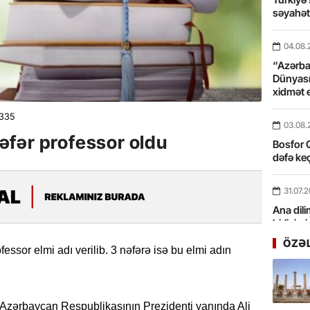
səyahə
04.08.
“Azərbay
Dünyası
xidmət 
335
03.08.
fər professor oldu
Bosfor Q
dəfə keç
31.07.
Ana dili
birliyim
Rüstəmx
ÖZƏ
ofessor elmi adı verilib. 3 nəfərə isə bu elmi adın
31.07.
Tarixin 
ə Azərbaycan Respublikasının Prezidenti yanında Ali