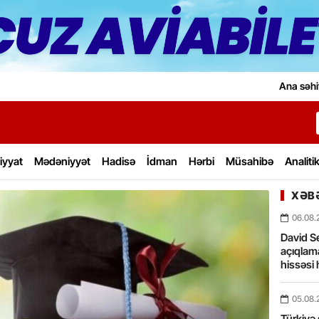
Ana səhi
iyyat
Mədəniyyət
Hadisə
İdman
Hərbi
Müsahibə
Analiti
XƏBƏ
06.08.
David Se
açıqlama
hissəsi 
05.08.
Türkiyə 