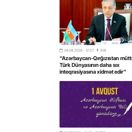
04.08.2026
- 12:57
308
“Azərbaycan-Qırğızıstan müttəf
Türk Dünyasının daha sıx
inteqrasiyasına xidmət edir”