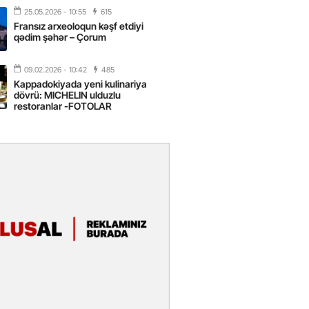
2026
- 16:43
25.05.2026
- 10:55
615
Fransız arxeoloqun kəşf etdiyi
 yarısında Türkiyəyə 25 milyondan
qədim şəhər – Çorum
ist gəlib – FOTOLAR
09.02.2026
- 10:42
485
2026
- 15:31
Kappadokiyada yeni kulinariya
dövrü: MICHELIN ulduzlu
ttəfiqlik mərhələsi: Azərbaycan və
restoranlar -FOTOLAR
tanı hansı imkanlar gözləyir? –
2026
- 12:27
r Feyziyev: Azərbaycan ilə Mərkəzi
kələri arasında əlaqələr sürətlə
dir
2026
- 10:28
in Egey sahilləri fərqli istirahət
i təqdim edir
2026
- 10:23