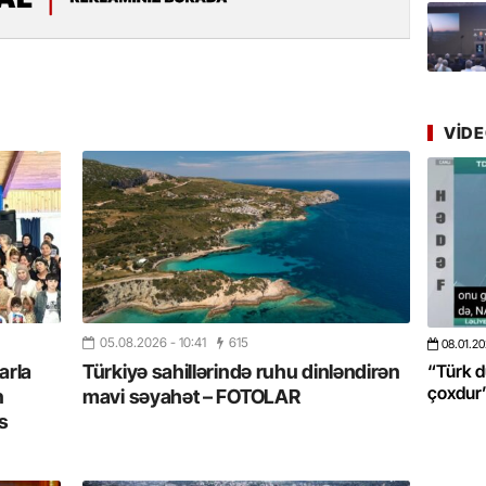
Azərbay
yer tutu
22.07.
“Əkinçi
mühitin
VID
21.07.
Tənzilə R
mətbuat
20.07.
Cavanşi
Üstellə
05.08.2026
- 10:41
615
08.01.2026
- 10:50
422
20.06.2
arla
Türkiyə sahillərində ruhu dinləndirən
 böyüməsini
“Türk dünyası ilə bağlı görüləcək işlər
“Azərba
20.07.
çoxdur” -VİDEO
pozdu”
n
mavi səyahət – FOTOLAR
Türkiyə
s
Antalya
turistlər