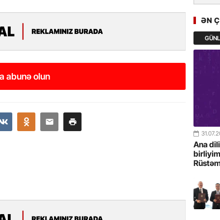
GoTürkiy
Awards 
ƏN 
-FOTOL
GÜN
23.07.
Türkiyə 
istiqam
a abunə olun
23.07.
“İlham Ə
Azərbay
mərhələ
31.07.
Ana dil
22.07.
birliyi
Rüstəm
YAP Səba
Günü q
22.07.
Deputat