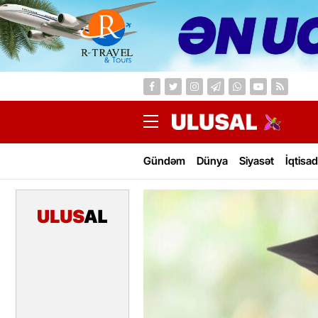
Gündəm
Dünya
Siyasət
İqtisad