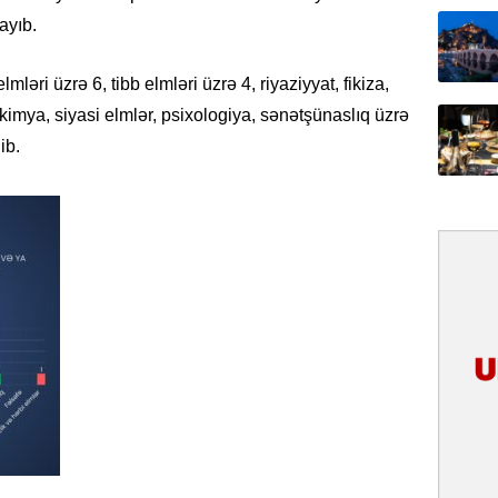
31.07.
ayıb.
İlin ilk
çox tur
elmləri üzrə 6, tibb elmləri üzrə 4, riyaziyyat, fikiza,
, kimya, siyasi elmlər, psixologiya, sənətşünaslıq üzrə
31.07.
ib.
Yeni mü
Qırğızıs
ŞƏRH
31.07.
Cavanşi
Asiya öl
inkişaf e
30.07.
Türkiyən
təcrübəs
27.07.