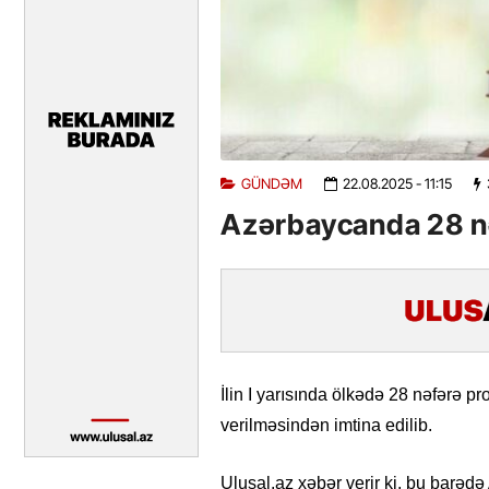
GÜNDƏM
22.08.2025
- 11:15
Azərbaycanda 28 nə
İlin I yarısında ölkədə 28 nəfərə pr
verilməsindən imtina edilib.
Ulusal.az xəbər verir ki, bu barəd