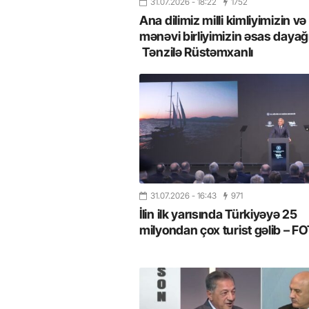
31.07.2026
- 18:22
1752
Ana dilimiz milli kimliyimizin və
mənəvi birliyimizin əsas dayağı
Tənzilə Rüstəmxanlı
31.07.2026
- 16:43
971
İlin ilk yarısında Türkiyəyə 25
milyondan çox turist gəlib – 