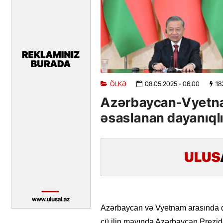
ÖLKƏ
08.05.2025
- 06:00
18
Azərbaycan-Vyetnam
əsaslanan dayanıql
Azərbaycan və Vyetnam arasında di
cü ilin mayında Azərbaycan Prezid