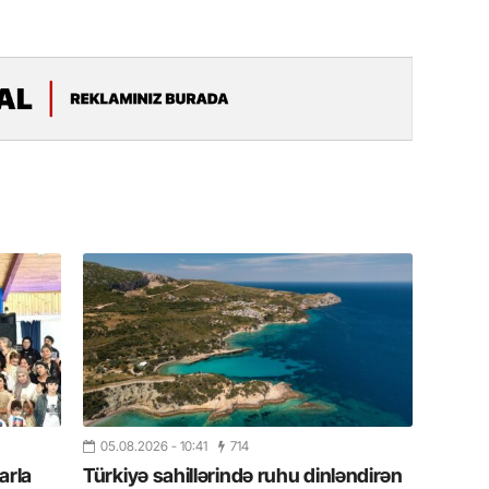
11.07.2
“İndiki
mənada 
10.07.
Ankara 
diploma
Deputa
08.07.
Kapadoki
və Atçıl
olundu
07.07.
NATO-nu
ola bilə
05.08.2026
- 10:41
714
arla
Türkiyə sahillərində ruhu dinləndirən
07.07.