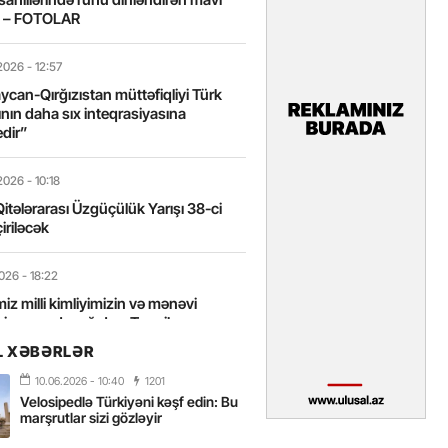
t – FOTOLAR
2026
- 12:57
can-Qırğızıstan müttəfiqliyi Türk
nın daha sıx inteqrasiyasına
edir”
2026
- 10:18
itələrarası Üzgüçülük Yarışı 38-ci
iriləcək
2026
- 18:22
miz milli kimliyimizin və mənəvi
izin əsas dayağıdır – Tənzilə
anlı
L XƏBƏRLƏR
10.06.2026
- 10:40
1201
2026
- 16:58
Velosipedlə Türkiyəni kəşf edin: Bu
axarını yalnız böyük liderlər dəyişir
marşrutlar sizi gözləyir