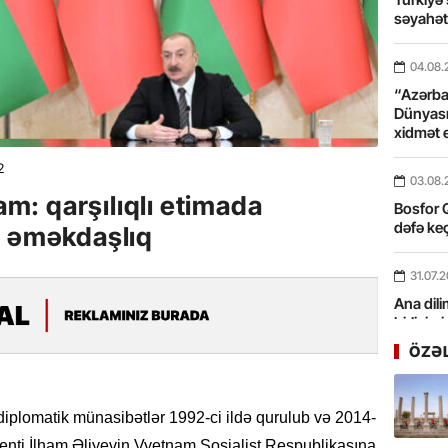
səyahə
04.08.
“Azərbay
Dünyası
xidmət 
2
03.08.
: qarşılıqlı etimada
Bosfor Q
dəfə keç
ı əməkdaşlıq
31.07.
Ana dili
birliyim
Rüstəmx
ÖZƏ
31.07.
Tarixin 
plomatik münasibətlər 1992-ci ildə qurulub və 2014-
enti İlham Əliyevin Vyetnam Sosialist Respublikasına