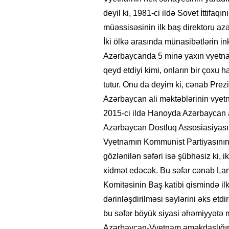
deyil ki, 1981-ci ildə Sovet İttifaq
müəssisəsinin ilk baş direktoru a
İki ölkə arasında münasibətlərin i
Azərbaycanda 5 minə yaxın vyetnaml
qeyd etdiyi kimi, onların bir çoxu 
tutur. Onu da deyim ki, cənab Prez
Azərbaycan ali məktəblərinin vyetn
2015-ci ildə Hanoyda Azərbaycan a
Azərbaycan Dostluq Assosiasiyası t
Vyetnamın Kommunist Partiyasının
gözlənilən səfəri isə şübhəsiz ki, 
xidmət edəcək. Bu səfər cənab La
Komitəsinin Baş katibi qismində ilk 
dərinləşdirilməsi səylərini əks etdi
bu səfər böyük siyasi əhəmiyyətə ma
Azərbaycan-Vyetnam əməkdaşlığın