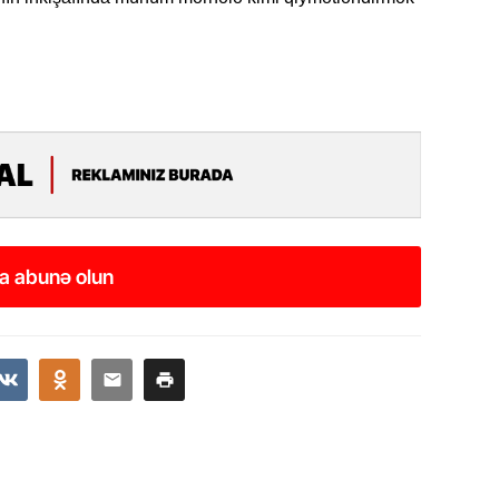
Azərbay
14.07.
Şuşa dü
mərkəzin
yazır
13.07.
Azərbay
siyasi a
a abunə olun
13.07.
Cavanşi
Forumu 
hadisəd
13.07.
İstirahə
olan bu