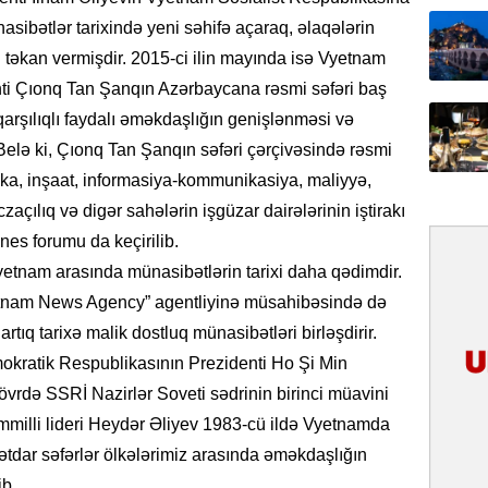
31.07.
nasibətlər tarixində yeni səhifə açaraq, əlaqələrin
İlin ilk
ü təkan vermişdir. 2015-ci ilin mayında isə Vyetnam
çox tur
nti Çıonq Tan Şanqın Azərbaycana rəsmi səfəri baş
 qarşılıqlı faydalı əməkdaşlığın genişlənməsi və
31.07.
 Belə ki, Çıonq Tan Şanqın səfəri çərçivəsində rəsmi
Yeni mü
Qırğızıs
tika, inşaat, informasiya-kommunikasiya, maliyyə,
ŞƏRH
czaçılıq və digər sahələrin işgüzar dairələrinin iştirakı
nes forumu da keçirilib.
31.07.
tnam arasında münasibətlərin tarixi daha qədimdir.
Cavanşi
Asiya öl
etnam News Agency” agentliyinə müsahibəsində də
inkişaf e
artıq tarixə malik dostluq münasibətləri birləşdirir.
okratik Respublikasının Prezidenti Ho Şi Min
30.07.
vrdə SSRİ Nazirlər Soveti sədrinin birinci müavini
Türkiyən
təcrübəs
mmilli lideri Heydər Əliyev 1983-cü ildə Vyetnamda
ətdar səfərlər ölkələrimiz arasında əməkdaşlığın
27.07.
ib.