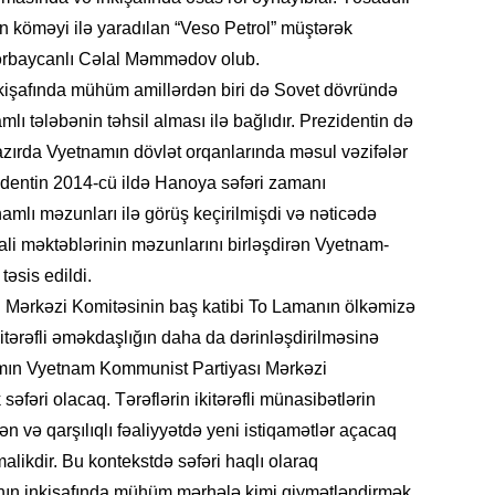
19.07.
ının köməyi ilə yaradılan “Veso Petrol” müştərək
Şuşa art
zərbaycanlı Cəlal Məmmədov olub.
dialoq 
nkişafında mühüm amillərdən biri də Sovet dövründə
ı tələbənin təhsil alması ilə bağlıdır. Prezidentin də
17.07.
hazırda Vyetnamın dövlət orqanlarında məsul vəzifələr
Yeni dü
Türkiyə
identin 2014-cü ildə Hanoya səfəri zamanı
amlı məzunları ilə görüş keçirilmişdi və nəticədə
15.07.
li məktəblərinin məzunlarını birləşdirən Vyetnam-
Albert R
əsis edildi.
təqdimat
 Mərkəzi Komitəsinin baş katibi To Lamanın ölkəmizə
ikitərəfli əməkdaşlığın daha da dərinləşdirilməsinə
15.07.
mın Vyetnam Kommunist Partiyası Mərkəzi
Türkiyə
yaxşı d
səfəri olacaq. Tərəflərin ikitərəfli münasibətlərin
rən və qarşılıqlı fəaliyyətdə yeni istiqamətlər açacaq
14.07.
likdir. Bu kontekstdə səfəri haqlı olaraq
Beynəlx
ın inkişafında mühüm mərhələ kimi qiymətləndirmək