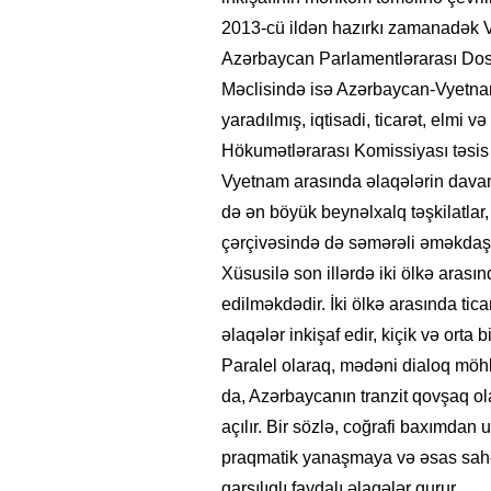
2013-cü ildən hazırkı zamanadək 
Azərbaycan Parlamentlərarası Dost
Məclisində isə Azərbaycan-Vyetnam
yaradılmış, iqtisadi, ticarət, elmi
Hökumətlərarası Komissiyası təsis
Vyetnam arasında əlaqələrin davamlı
də ən böyük beynəlxalq təşkilatl
çərçivəsində də səmərəli əməkdaşlı
Xüsusilə son illərdə iki ölkə ara
edilməkdədir. İki ölkə arasında tica
əlaqələr inkişaf edir, kiçik və orta 
Paralel olaraq, mədəni dialoq möhk
da, Azərbaycanın tranzit qovşaq ol
açılır. Bir sözlə, coğrafi baxımd
praqmatik yanaşmaya və əsas sahə
qarşılıqlı faydalı əlaqələr qurur.