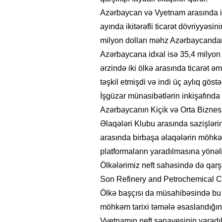
Azərbaycan və Vyetnam arasında iq
ayında ikitərəfli ticarət dövriyyəsi
milyon dolları məhz Azərbaycandan
Azərbaycana idxal isə 35,4 milyon 
ərzində iki ölkə arasında ticarət 
təşkil etmişdi və indi üç aylıq göstə
İşgüzar münasibətlərin inkişafınd
Azərbaycanın Kiçik və Orta Biznesi
Əlaqələri Klubu arasında sazişləri
arasında birbaşa əlaqələrin möhkə
platformaların yaradılmasına yönəl
26
- 11:12
747
14.05.2026
- 10:58
346
Ölkələrimiz neft sahəsində də qarşı
ycan onların çirkin oyununu
“ABŞ və Qərb Çinin daha da
- VİDEO
istəmir”- VİDEO
Son Refinery and Petrochemical 
Ölkə başçısı da müsahibəsində b
möhkəm tarixi təmələ əsaslandığını
Vyetnamın neft sənayesinin yaradıl