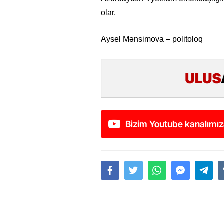
olar.
Aysel Mənsimova – politoloq
Bizim Youtube kanalımız