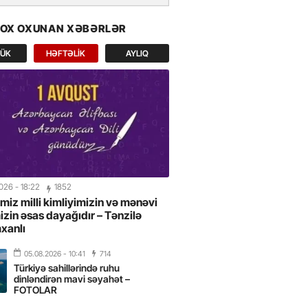
e layihələri US International
2026-da beynəlxalq uğur qazandı
ÇOX OXUNAN XƏBƏRLƏR
AR
LÜK
HƏFTƏLIK
AYLIQ
2026
- 10:08
yay tətili üçün ən əlçatan
ətlərdən biridir -FOTOLAR
2026
- 09:54
liyevin Almaniya səfəri
can–Avropa əməkdaşlığında yeni
 açır” -CAVANŞİR FEYZİYEV
2026
- 18:22
1852
imiz milli kimliyimizin və mənəvi
2026
- 17:20
mizin əsas dayağıdır – Tənzilə
xanlı
il rayon təşkilatında Milli Mətbuat
eyd olunub
05.08.2026
- 10:41
714
Türkiyə sahillərində ruhu
dinləndirən mavi səyahət –
2026
- 13:42
FOTOLAR
: Almaniya ilə münasibətlər