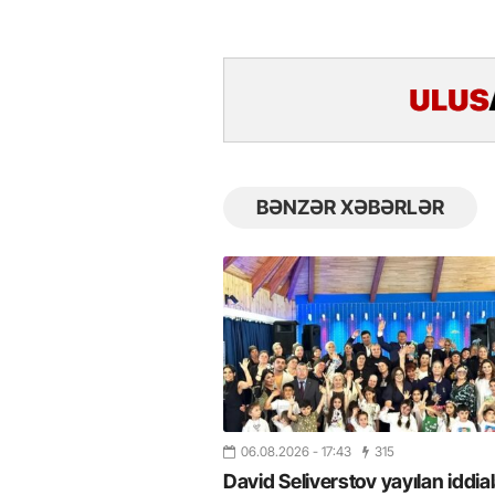
BƏNZƏR XƏBƏRLƏR
06.08.2026
- 17:43
315
David Seliverstov yayılan iddial