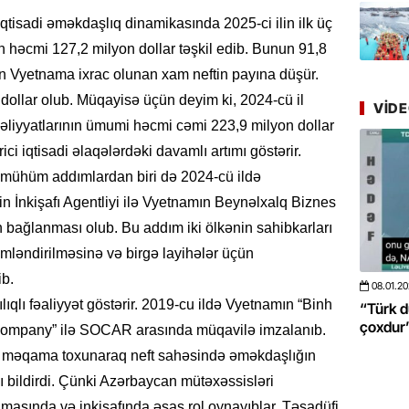
Azərbay
yer tutu
tisadi əməkdaşlıq dinamikasında 2025-ci ilin ilk üç
nin həcmi 127,2 milyon dollar təşkil edib. Bunun 91,8
22.07.
 Vyetnama ixrac olunan xam neftin payına düşür.
“Əkinçi
dollar olub. Müqayisə üçün deyim ki, 2024-cü il
mühitin
VID
əməliyyatlarının ümumi həcmi cəmi 223,9 milyon dollar
rici iqtisadi əlaqələrdəki davamlı artımı göstərir.
21.07.
Tənzilə R
a mühüm addımlardan biri də 2024-cü ildə
mətbuat
n İnkişafı Agentliyi ilə Vyetnamın Beynəlxalq Biznes
n bağlanması olub. Bu addım iki ölkənin sahibkarları
20.07.
mləndirilməsinə və birgə layihələr üçün
Cavanşi
ib.
Üstellə
08.01.2026
- 10:50
422
20.06.2
lıqlı fəaliyyət göstərir. 2019-cu ildə Vyetnamın “Binh
 böyüməsini
“Türk dünyası ilə bağlı görüləcək işlər
“Azərba
çoxdur” -VİDEO
pozdu”
20.07.
Company” ilə SOCAR arasında müqavilə imzalanıb.
Türkiyə
u məqama toxunaraq neft sahəsində əməkdaşlığın
Antalya
 bildirdi. Çünki Azərbaycan mütəxəssisləri
turistlər
masında və inkişafında əsas rol oynayıblar. Təsadüfi