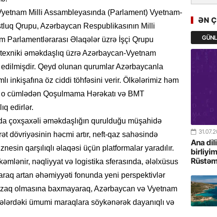
GoTürkiy
Vyetnam Milli Assambleyasında (Parlament) Vyetnam-
Awards 
ƏN 
-FOTOL
luq Qrupu, Azərbaycan Respublikasının Milli
GÜN
 Parlamentlərarası Əlaqələr üzrə İşçi Qrupu
23.07.
 və texniki əməkdaşlıq üzrə Azərbaycan-Vyetnam
Türkiyə 
 edilmişdir. Qeyd olunan qurumlar Azərbaycanla
istiqam
 inkişafına öz ciddi töhfəsini verir. Ölkələrimiz həm
ar, o cümlədən Qoşulmama Hərəkatı və BMT
23.07.
q edirlər.
“İlham Ə
Azərbay
sında çoxşaxəli əməkdaşlığın qurulduğu müşahidə
mərhələ
31.07.
rət dövriyəsinin həcmi artır, neft-qaz sahəsində
Ana dil
biznesin qarşılıqlı əlaqəsi üçün platformalar yaradılır.
22.07.
birliyi
Rüstəm
əmlənir, nəqliyyat və logistika sferasında, ələlxüsus
YAP Səba
Günü q
araq artan əhəmiyyəti fonunda yeni perspektivlər
an uzaq olmasına baxmayaraq, Azərbaycan və Vyetnam
22.07.
lərdəki ümumi maraqlara söykənərək dayanıqlı və
Deputat