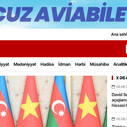
Ana səhi
iyyat
Mədəniyyət
Hadisə
İdman
Hərbi
Müsahibə
Analiti
XƏBƏ
06.08.
David Se
açıqlama
hissəsi 
05.08.
Türkiyə 