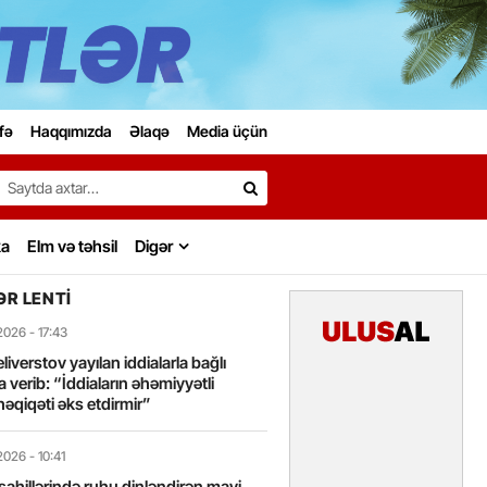
fə
Haqqımızda
Əlaqə
Media üçün
Search…
ka
Elm və təhsil
Digər
R LENTI
2026
- 17:43
liverstov yayılan iddialarla bağlı
 verib: “İddiaların əhəmiyyətli
həqiqəti əks etdirmir”
2026
- 10:41
sahillərində ruhu dinləndirən mavi