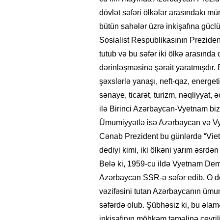
dövlət səfəri ölkələr arasındakı mü
bütün sahələr üzrə inkişafına gücl
Sosialist Respublikasının Prezide
tutub və bu səfər iki ölkə arasında
dərinləşməsinə şərait yaratmışdır.
şəxslərlə yanaşı, neft-qaz, energe
sənaye, ticarət, turizm, nəqliyyat, ə
ilə Birinci Azərbaycan-Vyetnam biz
Ümumiyyətlə isə Azərbaycan və Vye
Cənab Prezident bu günlərdə “Vi
dediyi kimi, iki ölkəni yarım əsrdən 
Belə ki, 1959-cu ildə Vyetnam Dem
Azərbaycan SSR-ə səfər edib. O dö
vəzifəsini tutan Azərbaycanın ümu
səfərdə olub. Şübhəsiz ki, bu əlam
inkişafının möhkəm təməlinə çevril