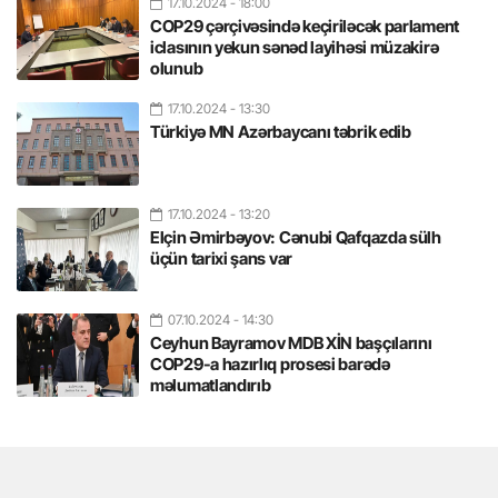
17.10.2024
- 18:00
COP29 çərçivəsində keçiriləcək parlament
iclasının yekun sənəd layihəsi müzakirə
olunub
17.10.2024
- 13:30
Türkiyə MN Azərbaycanı təbrik edib
17.10.2024
- 13:20
Elçin Əmirbəyov: Cənubi Qafqazda sülh
üçün tarixi şans var
07.10.2024
- 14:30
Ceyhun Bayramov MDB XİN başçılarını
COP29-a hazırlıq prosesi barədə
məlumatlandırıb