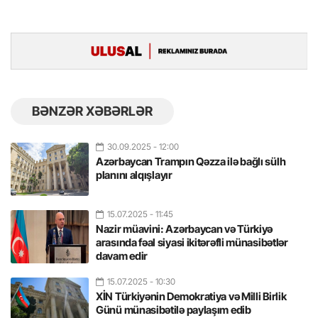
BƏNZƏR XƏBƏRLƏR
30.09.2025
- 12:00
Azərbaycan Trampın Qəzza ilə bağlı sülh
planını alqışlayır
15.07.2025
- 11:45
Nazir müavini: Azərbaycan və Türkiyə
arasında fəal siyasi ikitərəfli münasibətlər
davam edir
15.07.2025
- 10:30
XİN Türkiyənin Demokratiya və Milli Birlik
Günü münasibətilə paylaşım edib