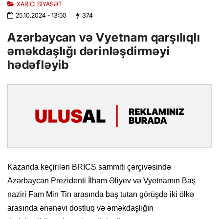
XARICI SIYASƏT
25.10.2024
- 13:50
374
Azərbaycan və Vyetnam qarşılıqlı
əməkdaşlığı dərinləşdirməyi
hədəfləyib
Kazanda keçirilən BRICS sammiti çərçivəsində
Azərbaycan Prezidenti İlham Əliyev və Vyetnamın Baş
naziri Fam Min Tin arasında baş tutan görüşdə iki ölkə
arasında ənənəvi dostluq və əməkdaşlığın