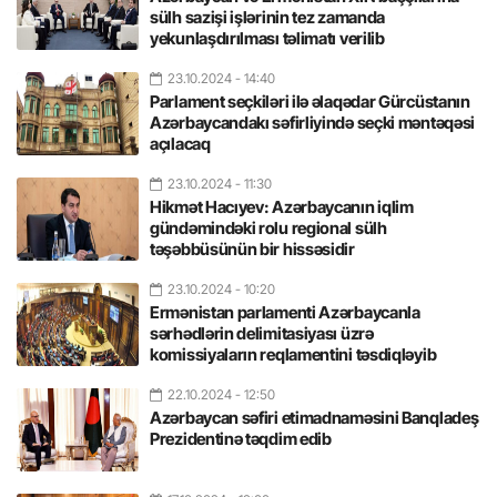
sülh sazişi işlərinin tez zamanda
yekunlaşdırılması təlimatı verilib
23.10.2024
- 14:40
Parlament seçkiləri ilə əlaqədar Gürcüstanın
Azərbaycandakı səfirliyində seçki məntəqəsi
açılacaq
23.10.2024
- 11:30
Hikmət Hacıyev: Azərbaycanın iqlim
gündəmindəki rolu regional sülh
təşəbbüsünün bir hissəsidir
23.10.2024
- 10:20
Ermənistan parlamenti Azərbaycanla
sərhədlərin delimitasiyası üzrə
komissiyaların reqlamentini təsdiqləyib
22.10.2024
- 12:50
Azərbaycan səfiri etimadnaməsini Banqladeş
Prezidentinə təqdim edib