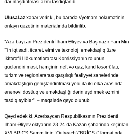
dərinləşdirilməsi əzmi təsdiqlənib.
Ulusal.az
xəbər verir ki, bu barədə Vyetnam hökumətinin
onlayn qəzetinin materialında bildirilib.
“Azərbaycan Prezidenti İlham Əliyev və Baş nazir Fam Min
Tin iqtisadi, ticarət, elmi və texnoloji əməkdaşlıq üzrə
ikitərəfli Hökumətlərarası Komissiyanın rolunun
gücləndirilməsi, həmçinin neft və qaz, kənd təsərrüfatı,
turizm və regionlararası qarşılıqlı fəaliyyət sahələrində
əməkdaşlığın genişləndirilməsi yolu ilə iki ölkə arasında
ənənəvi dostluq və əməkdaşlığı dərinləşdirmək əzmini
təsdiqləyiblər”, – məqalədə qeyd olunub.
Qeyd edək ki, Azərbaycan Respublikasının Prezidenti
İlham Əliyev oktyabrın 23-24-də Kazan şəhərində keçirilən
XVI BRICS Sammitinin “Outreach”/“BRİCS+” formatında