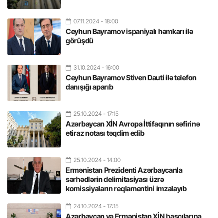
07.11.2024
- 18:00
Ceyhun Bayramov ispaniyalı həmkarı ilə
görüşdü
31.10.2024
- 16:00
Ceyhun Bayramov Stiven Dauti ilə telefon
danışığı aparıb
25.10.2024
- 17:15
Azərbaycan XİN Avropa İttifaqının səfirinə
etiraz notası təqdim edib
25.10.2024
- 14:00
Ermənistan Prezidenti Azərbaycanla
sərhədlərin delimitasiyası üzrə
komissiyaların reqlamentini imzalayıb
24.10.2024
- 17:15
Azərbaycan və Ermənistan XİN başçılarına