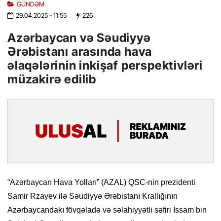
GÜNDƏM
29.04.2025
- 11:55
226
Azərbaycan və Səudiyyə
Ərəbistanı arasında hava
əlaqələrinin inkişaf perspektivləri
müzakirə edilib
“Azərbaycan Hava Yolları” (AZAL) QSC-nin prezidenti
Samir Rzayev ilə Səudiyyə Ərəbistanı Krallığının
Azərbaycandakı fövqəladə və səlahiyyətli səfiri İssam bin