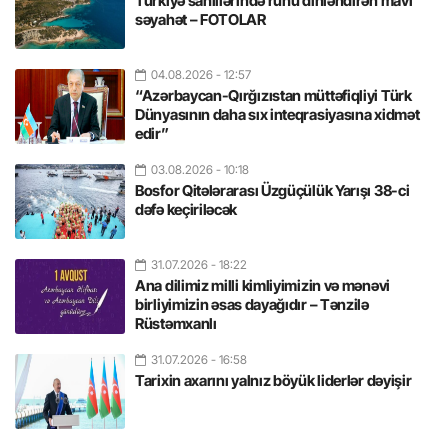
Türkiyə sahillərində ruhu dinləndirən mavi
səyahət – FOTOLAR
04.08.2026
- 12:57
“Azərbaycan-Qırğızıstan müttəfiqliyi Türk
Dünyasının daha sıx inteqrasiyasına xidmət
edir”
03.08.2026
- 10:18
Bosfor Qitələrarası Üzgüçülük Yarışı 38-ci
dəfə keçiriləcək
31.07.2026
- 18:22
Ana dilimiz milli kimliyimizin və mənəvi
birliyimizin əsas dayağıdır – Tənzilə
Rüstəmxanlı
31.07.2026
- 16:58
Tarixin axarını yalnız böyük liderlər dəyişir