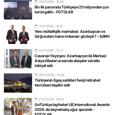
31.07.2026
- 16:43
İlin ilk yarısında Türkiyəyə 25 milyondan çox
turist gəlib – FOTOLAR
31.07.2026
- 15:31
Yeni müttəfiqlik mərhələsi: Azərbaycan və
Qırğızıstanı hansı imkanlar gözləyir? – ŞƏRH
31.07.2026
- 12:27
Cavanşir Feyziyev: Azərbaycan ilə Mərkəzi
Asiya ölkələri arasında əlaqələr sürətlə
inkişaf edir
30.07.2026
- 10:28
Türkiyənin Egey sahilləri fərqli istirahət
təcrübəsi təqdim edir
27.07.2026
- 10:23
GoTürkiye layihələri US International Awards
2026-da beynəlxalq uğur qazandı -
FOTOLAR