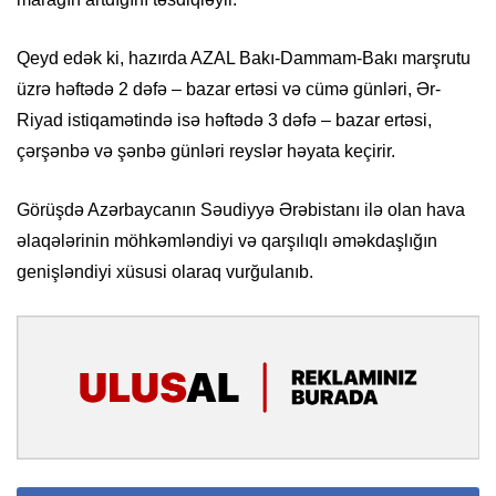
Qeyd edək ki, hazırda AZAL Bakı-Dammam-Bakı marşrutu
üzrə həftədə 2 dəfə – bazar ertəsi və cümə günləri, Ər-
Riyad istiqamətində isə həftədə 3 dəfə – bazar ertəsi,
çərşənbə və şənbə günləri reyslər həyata keçirir.
Görüşdə Azərbaycanın Səudiyyə Ərəbistanı ilə olan hava
əlaqələrinin möhkəmləndiyi və qarşılıqlı əməkdaşlığın
genişləndiyi xüsusi olaraq vurğulanıb.