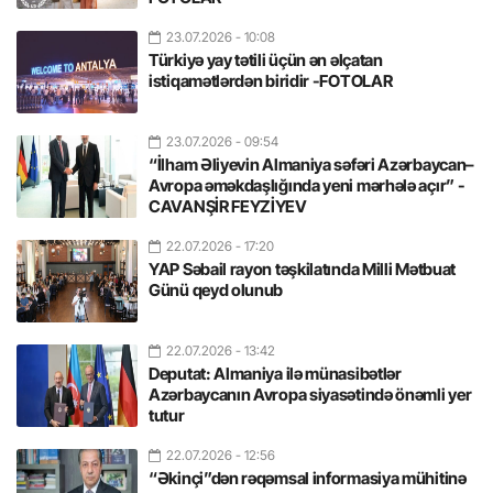
23.07.2026
- 10:08
Türkiyə yay tətili üçün ən əlçatan
istiqamətlərdən biridir -FOTOLAR
23.07.2026
- 09:54
“İlham Əliyevin Almaniya səfəri Azərbaycan–
Avropa əməkdaşlığında yeni mərhələ açır” -
CAVANŞİR FEYZİYEV
22.07.2026
- 17:20
YAP Səbail rayon təşkilatında Milli Mətbuat
Günü qeyd olunub
22.07.2026
- 13:42
Deputat: Almaniya ilə münasibətlər
Azərbaycanın Avropa siyasətində önəmli yer
tutur
22.07.2026
- 12:56
“Əkinçi”dən rəqəmsal informasiya mühitinə