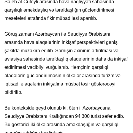
Saleh əl-Cuteyli arasında hava nəqliyyatı sahəsində
qarşılıqlı əməkdaşlıq və tərəfdaşlığın gücləndirilməsi
məsələləri ətrafında fikir mübadiləsi aparılıb.
Görüş zamanı Azərbaycan ilə Səudiyyə Ərəbistanı
arasında hava əlaqələrinin inkişaf perspektivləri geniş
şəkildə müzakirə edilib. Sərnişin axınının artırılması və
aviasiya sahəsində tərəfdaşlıq əlaqələrinin daha da inkişaf
etdirilməsi vacibliyi vurğulanıb. Həmçinin qarşılıqlı
əlaqələrin gücləndirilməsinin ölkələr arasında turizm və
iqtisadi əlaqələrin inkişafına müsbət təsir göstərəcəyi
bildirilib.
Bu kontekstdə qeyd olunub ki, ötən il Azərbaycana
Səudiyyə Ərəbistanı Krallığından 94 300 turist səfər edib.
Bu göstərici iki ölkə arasında əməkdaşlığın və qarşılıqlı
marağın artdığını təsdiqləyir.