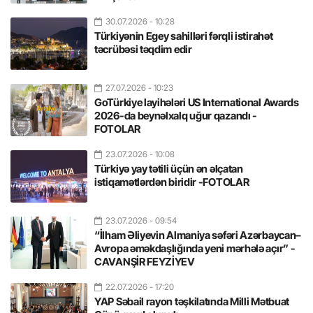
30.07.2026
- 10:28
Türkiyənin Egey sahilləri fərqli istirahət
təcrübəsi təqdim edir
27.07.2026
- 10:23
GoTürkiye layihələri US International Awards
2026-da beynəlxalq uğur qazandı -
FOTOLAR
23.07.2026
- 10:08
Türkiyə yay tətili üçün ən əlçatan
istiqamətlərdən biridir -FOTOLAR
23.07.2026
- 09:54
“İlham Əliyevin Almaniya səfəri Azərbaycan–
Avropa əməkdaşlığında yeni mərhələ açır” -
CAVANŞİR FEYZİYEV
22.07.2026
- 17:20
YAP Səbail rayon təşkilatında Milli Mətbuat