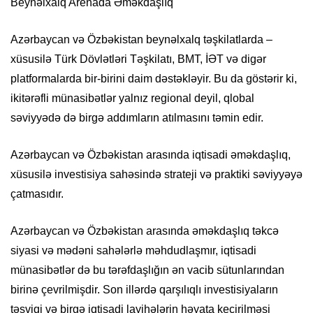
Beynəlxalq Arenada Əməkdaşlıq
Azərbaycan və Özbəkistan beynəlxalq təşkilatlarda –
xüsusilə Türk Dövlətləri Təşkilatı, BMT, İƏT və digər
platformalarda bir-birini daim dəstəkləyir. Bu da göstərir ki,
ikitərəfli münasibətlər yalnız regional deyil, qlobal
səviyyədə də birgə addımların atılmasını təmin edir.
Azərbaycan və Özbəkistan arasında iqtisadi əməkdaşlıq,
xüsusilə investisiya sahəsində strateji və praktiki səviyyəyə
çatmasıdır.
Azərbaycan və Özbəkistan arasında əməkdaşlıq təkcə
siyasi və mədəni sahələrlə məhdudlaşmır, iqtisadi
münasibətlər də bu tərəfdaşlığın ən vacib sütunlarından
birinə çevrilmişdir. Son illərdə qarşılıqlı investisiyaların
təşviqi və birgə iqtisadi layihələrin həyata keçirilməsi