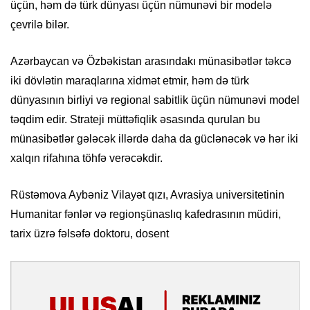
üçün, həm də türk dünyası üçün nümunəvi bir modelə
çevrilə bilər.
Azərbaycan və Özbəkistan arasındakı münasibətlər təkcə
iki dövlətin maraqlarına xidmət etmir, həm də türk
dünyasının birliyi və regional sabitlik üçün nümunəvi model
təqdim edir. Strateji müttəfiqlik əsasında qurulan bu
münasibətlər gələcək illərdə daha da güclənəcək və hər iki
xalqın rifahına töhfə verəcəkdir.
Rüstəmova Aybəniz Vilayət qızı, Avrasiya universitetinin
Humanitar fənlər və regionşünaslıq kafedrasının müdiri,
tarix üzrə fəlsəfə doktoru, dosent