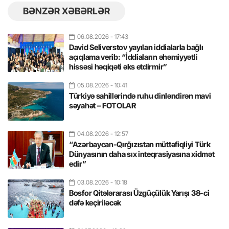
BƏNZƏR XƏBƏRLƏR
06.08.2026
- 17:43
David Seliverstov yayılan iddialarla bağlı
açıqlama verib: “İddiaların əhəmiyyətli
hissəsi həqiqəti əks etdirmir”
05.08.2026
- 10:41
Türkiyə sahillərində ruhu dinləndirən mavi
səyahət – FOTOLAR
04.08.2026
- 12:57
“Azərbaycan-Qırğızıstan müttəfiqliyi Türk
Dünyasının daha sıx inteqrasiyasına xidmət
edir”
03.08.2026
- 10:18
Bosfor Qitələrarası Üzgüçülük Yarışı 38-ci
dəfə keçiriləcək