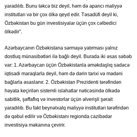
yaradılıb. Bunu təkcə biz deyil, həm də aparıcı maliyyə
institutları və bir çox ölkə qeyd edir. Təsadüfi deyil ki,
Özbəkistan bu gün investisiyalar üçün çox cəlbedici
ölkədir”.
Azərbaycanın Özbəkistana sərmayə yatırması yalnız
dostluq münasibətləri ilə bağlı deyil. Burada iki əsas səbəb
var: 1. Azərbaycan üçün Özbəkistanla əməkdaşlıq sadəcə
iqtisadi maraqlarla deyil, həm də dərin tarixi və mədəni
bağlarla əsaslanır. 2. Özbəkistan Prezidenti tərəfindən
həyata keçirilən sistemli islahatlar nəticəsində ölkədə
sabitlik, şəffaflıq və investorlar üçün əlverişli şərait
yaradılıb. Bu fakt beynəlxalq maliyyə institutları tərəfindən
də qəbul edilir və Özbəkistanı regionda cazibədar
investisiya məkanına çevirir.