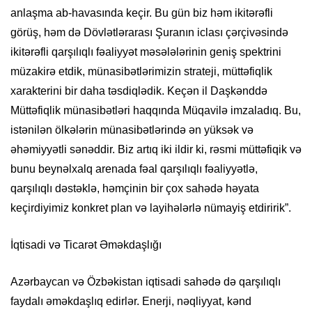
anlaşma ab-havasında keçir. Bu gün biz həm ikitərəfli
görüş, həm də Dövlətlərarası Şuranın iclası çərçivəsində
ikitərəfli qarşılıqlı fəaliyyət məsələlərinin geniş spektrini
müzakirə etdik, münasibətlərimizin strateji, müttəfiqlik
xarakterini bir daha təsdiqlədik. Keçən il Daşkənddə
Müttəfiqlik münasibətləri haqqında Müqavilə imzaladıq. Bu,
istənilən ölkələrin münasibətlərində ən yüksək və
əhəmiyyətli sənəddir. Biz artıq iki ildir ki, rəsmi müttəfiqik və
bunu beynəlxalq arenada fəal qarşılıqlı fəaliyyətlə,
qarşılıqlı dəstəklə, həmçinin bir çox sahədə həyata
keçirdiyimiz konkret plan və layihələrlə nümayiş etdiririk”.
İqtisadi və Ticarət Əməkdaşlığı
Azərbaycan və Özbəkistan iqtisadi sahədə də qarşılıqlı
faydalı əməkdaşlıq edirlər. Enerji, nəqliyyat, kənd