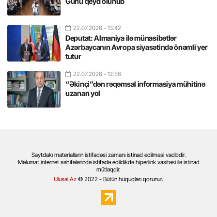
Günü qeyd olunub
22.07.2026
- 13:42
Deputat: Almaniya ilə münasibətlər
Azərbaycanın Avropa siyasətində önəmli yer
tutur
22.07.2026
- 12:56
“Əkinçi”dən rəqəmsal informasiya mühitinə
uzanan yol
Saytdakı materialların istifadəsi zamanı istinad edilməsi vacibdir.
Məlumat internet səhifələrində istifadə edildikdə hiperlink vasitəsi ilə istinad
mütləqdir.
Ulusal.Az
© 2022 - Bütün hüquqları qorunur.