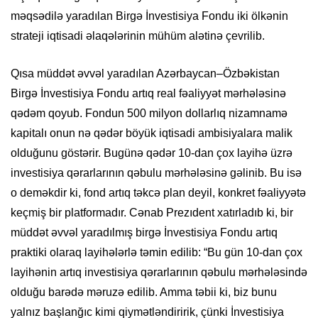
məqsədilə yaradılan Birgə İnvestisiya Fondu iki ölkənin
strateji iqtisadi əlaqələrinin mühüm alətinə çevrilib.
Qısa müddət əvvəl yaradılan Azərbaycan–Özbəkistan
Birgə İnvestisiya Fondu artıq real fəaliyyət mərhələsinə
qədəm qoyub. Fondun 500 milyon dollarlıq nizamnamə
kapitalı onun nə qədər böyük iqtisadi ambisiyalara malik
olduğunu göstərir. Bugünə qədər 10-dan çox layihə üzrə
investisiya qərarlarının qəbulu mərhələsinə gəlinib. Bu isə
o deməkdir ki, fond artıq təkcə plan deyil, konkret fəaliyyətə
keçmiş bir platformadır. Cənab Prezıdent xatırladıb ki, bir
müddət əvvəl yaradılmış birgə İnvestisiya Fondu artıq
praktiki olaraq layihələrlə təmin edilib: “Bu gün 10-dan çox
layihənin artıq investisiya qərarlarının qəbulu mərhələsində
olduğu barədə məruzə edilib. Amma təbii ki, biz bunu
yalnız başlanğıc kimi qiymətləndiririk, çünki İnvestisiya