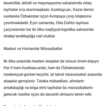
təsərrüfatı, tekstil və maşınqayırma sahələrində ortaq
layihələr icra olunmaqdadır. Azərbaycan, Xəzər dənizi
vasitəsilə Özbəkistan üçün Avropaya çıxış nöqtəsinə
çevrilməkdədir. Eyni zamanda, Orta Dəhliz layihəsi
çərçivəsində hər iki ölkə nəqliyyat-logistika sahəsində
strateji tərəfdaşlığa nail olublar.
Mədəni və Humanitar Münasibətlər
İki ölkə arasında mədəni əlaqələr də xüsusi önəm daşıyır.
Hər il həm Azərbaycanda, həm də Özbəkistanda
mədəniyyət günləri keçirilir, ali təhsil müəssisələri arasında
əlaqələr genişlənir. Tələbə mübadiləsi, alimlərin
əməkdaşlığı və birgə elmi layihələr bu münasibətlərin
gələcək nəsillər üçün də davamlı olmasını təmin edir.