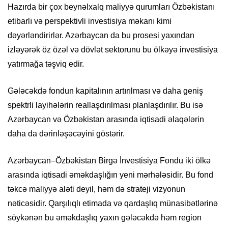
Hazırda bir çox beynəlxalq maliyyə qurumları Özbəkistanı
etibarlı və perspektivli investisiya məkanı kimi
dəyərləndirirlər. Azərbaycan da bu prosesi yaxından
izləyərək öz özəl və dövlət sektorunu bu ölkəyə investisiya
yatırmağa təşviq edir.
Gələcəkdə fondun kapitalının artırılması və daha geniş
spektrli layihələrin reallaşdırılması planlaşdırılır. Bu isə
Azərbaycan və Özbəkistan arasında iqtisadi əlaqələrin
daha da dərinləşəcəyini göstərir.
Azərbaycan–Özbəkistan Birgə İnvestisiya Fondu iki ölkə
arasında iqtisadi əməkdaşlığın yeni mərhələsidir. Bu fond
təkcə maliyyə aləti deyil, həm də strateji vizyonun
nəticəsidir. Qarşılıqlı etimada və qardaşlıq münasibətlərinə
söykənən bu əməkdaşlıq yaxın gələcəkdə həm region