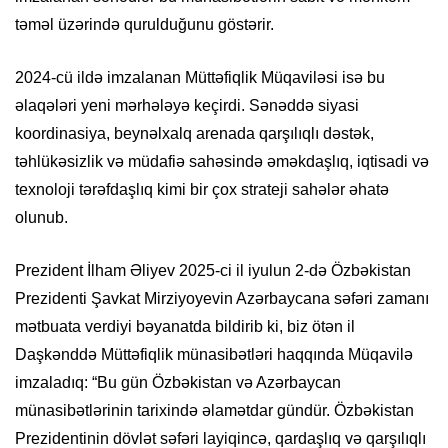
təməl üzərində qurulduğunu göstərir.
2024-cü ildə imzalanan Müttəfiqlik Müqaviləsi isə bu
əlaqələri yeni mərhələyə keçirdi. Sənəddə siyasi
koordinasiya, beynəlxalq arenada qarşılıqlı dəstək,
təhlükəsizlik və müdafiə sahəsində əməkdaşlıq, iqtisadi və
texnoloji tərəfdaşlıq kimi bir çox strateji sahələr əhatə
olunub.
Prezident İlham Əliyev 2025-ci il iyulun 2-də Özbəkistan
Prezidenti Şavkat Mirziyoyevin Azərbaycana səfəri zamanı
mətbuata verdiyi bəyanatda bildirib ki, biz ötən il
Daşkənddə Müttəfiqlik münasibətləri haqqında Müqavilə
imzaladıq: “Bu gün Özbəkistan və Azərbaycan
münasibətlərinin tarixində əlamətdar gündür. Özbəkistan
Prezidentinin dövlət səfəri layiqincə, qardaşlıq və qarşılıqlı