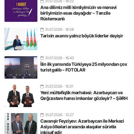
31.07.2026
- 18:22
Ana dilimiz milli kimliyimizin və mənəvi
birliyimizin əsas dayağıdır – Tənzilə
Rüstəmxanlı
31.07.2026
- 16:58
Tarixin axarını yalnız böyük liderlər dəyişir
31.07.2026
- 16:43
İlin ilk yarısında Türkiyəyə 25 milyondan çox
turist gəlib – FOTOLAR
31.07.2026
- 15:31
Yeni müttəfiqlik mərhələsi: Azərbaycan və
Qırğızıstanı hansı imkanlar gözləyir? – ŞƏRH
31.07.2026
- 12:27
Cavanşir Feyziyev: Azərbaycan ilə Mərkəzi
Asiya ölkələri arasında əlaqələr sürətlə
inkişaf edir