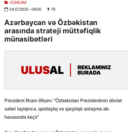
GÜNDƏM
04.07.2025
- 06:00
79
Azərbaycan və Özbəkistan
arasında strateji müttəfiqlik
münasibətləri
Prezident İlham Əliyev: “Özbəkistan Prezidentinin dövlət
səfəri layiqincə, qardaşlıq və qarşılıqlı anlaşma ab-
havasında keçir”