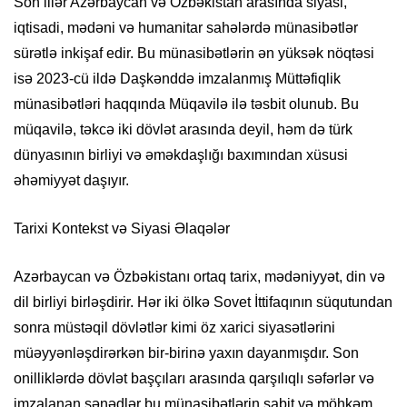
Son illər Azərbaycan və Özbəkistan arasında siyasi,
iqtisadi, mədəni və humanitar sahələrdə münasibətlər
sürətlə inkişaf edir. Bu münasibətlərin ən yüksək nöqtəsi
isə 2023-cü ildə Daşkənddə imzalanmış Müttəfiqlik
münasibətləri haqqında Müqavilə ilə təsbit olunub. Bu
müqavilə, təkcə iki dövlət arasında deyil, həm də türk
dünyasının birliyi və əməkdaşlığı baxımından xüsusi
əhəmiyyət daşıyır.
Tarixi Kontekst və Siyasi Əlaqələr
Azərbaycan və Özbəkistanı ortaq tarix, mədəniyyət, din və
dil birliyi birləşdirir. Hər iki ölkə Sovet İttifaqının süqutundan
sonra müstəqil dövlətlər kimi öz xarici siyasətlərini
müəyyənləşdirərkən bir-birinə yaxın dayanmışdır. Son
onilliklərdə dövlət başçıları arasında qarşılıqlı səfərlər və
imzalanan sənədlər bu münasibətlərin sabit və möhkəm