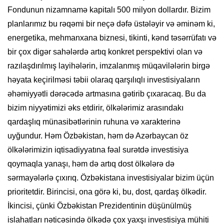
Fondunun nizamnamə kapitalı 500 milyon dollardır. Bizim
planlarımız bu rəqəmi bir neçə dəfə üstələyir və əminəm ki,
energetika, mehmanxana biznesi, tikinti, kənd təsərrüfatı və
bir çox digər sahələrdə artıq konkret perspektivi olan və
razılaşdırılmış layihələrin, imzalanmış müqavilələrin birgə
həyata keçirilməsi təbii olaraq qarşılıqlı investisiyaların
əhəmiyyətli dərəcədə artmasına gətirib çıxaracaq. Bu da
bizim niyyətimizi əks etdirir, ölkələrimiz arasındakı
qardaşlıq münasibətlərinin ruhuna və xarakterinə
uyğundur. Həm Özbəkistan, həm də Azərbaycan öz
ölkələrimizin iqtisadiyyatına fəal surətdə investisiya
qoymaqla yanaşı, həm də artıq dost ölkələrə də
sərmayələrlə çıxırıq. Özbəkistana investisiyalar bizim üçün
prioritetdir. Birincisi, ona görə ki, bu, dost, qardaş ölkədir.
İkincisi, çünki Özbəkistan Prezidentinin düşünülmüş
islahatları nəticəsində ölkədə çox yaxşı investisiya mühiti