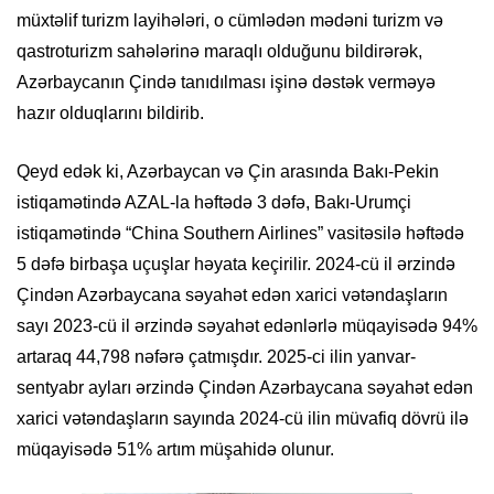
müxtəlif turizm layihələri, o cümlədən mədəni turizm və
qastroturizm sahələrinə maraqlı olduğunu bildirərək,
Azərbaycanın Çində tanıdılması işinə dəstək verməyə
hazır olduqlarını bildirib.
Qeyd edək ki, Azərbaycan və Çin arasında Bakı-Pekin
istiqamətində AZAL-la həftədə 3 dəfə, Bakı-Urumçi
istiqamətində “China Southern Airlines” vasitəsilə həftədə
5 dəfə birbaşa uçuşlar həyata keçirilir. 2024-cü il ərzində
Çindən Azərbaycana səyahət edən xarici vətəndaşların
sayı 2023-cü il ərzində səyahət edənlərlə müqayisədə 94%
artaraq 44,798 nəfərə çatmışdır. 2025-ci ilin yanvar-
sentyabr ayları ərzində Çindən Azərbaycana səyahət edən
xarici vətəndaşların sayında 2024-cü ilin müvafiq dövrü ilə
müqayisədə 51% artım müşahidə olunur.