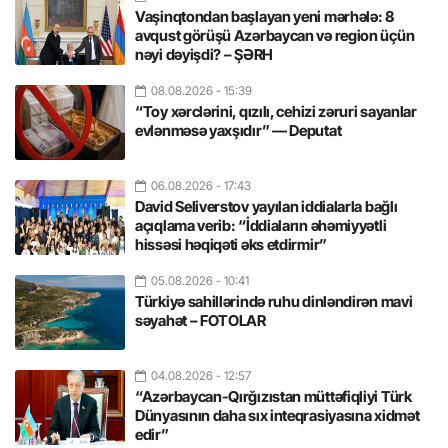
Vaşinqtondan başlayan yeni mərhələ: 8
avqust görüşü Azərbaycan və region üçün
nəyi dəyişdi? – ŞƏRH
08.08.2026
- 15:39
“Toy xərclərini, qızılı, cehizi zəruri sayanlar
evlənməsə yaxşıdır” — Deputat
06.08.2026
- 17:43
David Seliverstov yayılan iddialarla bağlı
açıqlama verib: “İddiaların əhəmiyyətli
hissəsi həqiqəti əks etdirmir”
05.08.2026
- 10:41
Türkiyə sahillərində ruhu dinləndirən mavi
səyahət – FOTOLAR
04.08.2026
- 12:57
“Azərbaycan-Qırğızıstan müttəfiqliyi Türk
Dünyasının daha sıx inteqrasiyasına xidmət
edir”