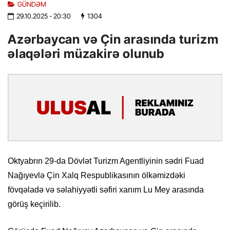
GÜNDƏM
29.10.2025
- 20:30
1304
Azərbaycan və Çin arasında turizm
əlaqələri müzakirə olunub
Oktyabrın 29-da Dövlət Turizm Agentliyinin sədri Fuad
Nağıyevlə Çin Xalq Respublikasının ölkəmizdəki
fövqəladə və səlahiyyətli səfiri xanım Lu Mey arasında
görüş keçirilib.