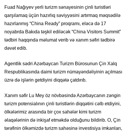
Fuad Nağıyev yerli turizm sənayesinin çinli turistləri
qarşılamaq üçün hazırlıq səviyyəsini artırmaq məqsədilə
hazırlanmış “China Ready” proqramı, eləcə də 17
noyabrda Bakıda təşkil ediləcək “China Visitors Summit”
tədbiri haqqında məlumat verib və xanım səfiri tədbirə
dəvət edib.
Agentlik sədri Azərbaycan Turizm Bürosunun Çin Xalq
Respublikasında daimi turizm nümayəndəliyinin açılması
üzrə də işlərin getdiyini diqqətə çatdırıb.
Xanım səfir Lu Mey öz növbəsində Azərbaycanın zəngin
turizm potensialının çinli turistlərin diqqətini cəlb etdiyini,
ölkələrimiz arasında bir çox sahələr kimi turizm
əlaqələrinin də inkişaf etməkdə olduğunu bildirib. O, Çin
tərəfinin ölkəmizdə turizm sahəsinə investisiya imkanları,