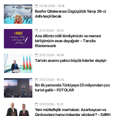
03.08.2026
- 10:18
Bosfor Qitələrarası Üzgüçülük Yarışı 38-ci
dəfə keçiriləcək
31.07.2026
- 18:22
Ana dilimiz milli kimliyimizin və mənəvi
birliyimizin əsas dayağıdır – Tənzilə
Rüstəmxanlı
31.07.2026
- 16:58
Tarixin axarını yalnız böyük liderlər dəyişir
31.07.2026
- 16:43
İlin ilk yarısında Türkiyəyə 25 milyondan çox
turist gəlib – FOTOLAR
31.07.2026
- 15:31
Yeni müttəfiqlik mərhələsi: Azərbaycan və
Qırğızıstanı hansı imkanlar gözləyir? – ŞƏRH