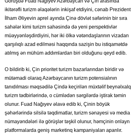
Görüşdə Fuad Nağıyev Azərbaycan və Çin arasında
ikitərəfli turizm əlaqələrin inkişaf etdiyini, cənab Prezident
İlham Əliyevin aprel ayında Çinə dövlət səfərinin bir sıra
sahələr kimi turizm sahəsində də yeni perspektivlər
müəyyənləşdirdiyini, hər iki ölkə vətəndaşlarının vizadan
qarşılıqlı azad edilməsi haqqında sazişin bu istiqamətdə
atılmış ən mühüm addımlardan biri olduğunu qeyd edib.
O bildirib ki, Çin prioritet turizm bazarlarından biridir və
mütəmadi olaraq Azərbaycanın turizm potensialının
tanıdılması məqsədilə Çində keçirilən müxtəlif beynəlxalq
turizm tədbirlərində, o cümlədən sərgilərdə iştirak təmin
olunur. Fuad Nağıyev əlavə edib ki, Çinin böyük
şəhərlərində silsilə təqdimatlar, turizm sənayesi və media
nümayəndələri ilə görüşlər təşkil olunur, həmçinin onlayn
platformalarda geniş marketinq kampaniyaları aparılır.