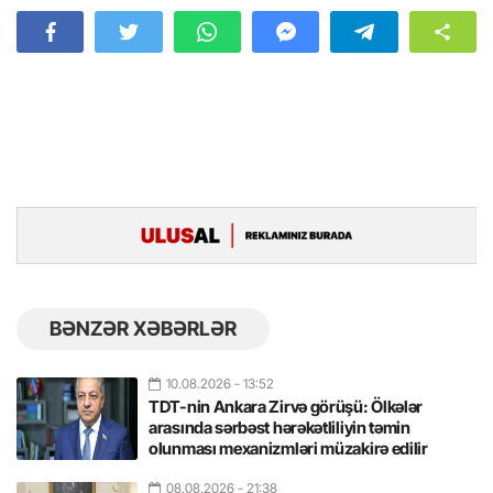
BƏNZƏR XƏBƏRLƏR
10.08.2026
- 13:52
TDT-nin Ankara Zirvə görüşü: Ölkələr
arasında sərbəst hərəkətliliyin təmin
olunması mexanizmləri müzakirə edilir
08.08.2026
- 21:38