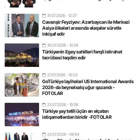
31.07.2026
- 12:27
Cavanşir Feyziyev: Azərbaycan ilə Mərkəzi
Asiya ölkələri arasında əlaqələr sürətlə
inkişaf edir
30.07.2026
- 10:28
Türkiyənin Egey sahilləri fərqli istirahət
təcrübəsi təqdim edir
27.07.2026
- 10:23
GoTürkiye layihələri US International Awards
2026-da beynəlxalq uğur qazandı -
FOTOLAR
23.07.2026
- 10:08
Türkiyə yay tətili üçün ən əlçatan
istiqamətlərdən biridir -FOTOLAR
23.07.2026
- 09:54