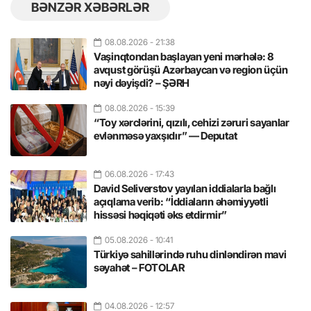
BƏNZƏR XƏBƏRLƏR
08.08.2026
- 21:38
Vaşinqtondan başlayan yeni mərhələ: 8
avqust görüşü Azərbaycan və region üçün
nəyi dəyişdi? – ŞƏRH
08.08.2026
- 15:39
“Toy xərclərini, qızılı, cehizi zəruri sayanlar
evlənməsə yaxşıdır” — Deputat
06.08.2026
- 17:43
David Seliverstov yayılan iddialarla bağlı
açıqlama verib: “İddiaların əhəmiyyətli
hissəsi həqiqəti əks etdirmir”
05.08.2026
- 10:41
Türkiyə sahillərində ruhu dinləndirən mavi
səyahət – FOTOLAR
04.08.2026
- 12:57