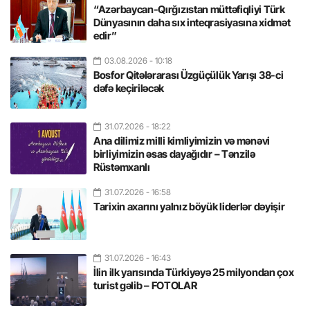
“Azərbaycan-Qırğızıstan müttəfiqliyi Türk
Dünyasının daha sıx inteqrasiyasına xidmət
edir”
03.08.2026
- 10:18
Bosfor Qitələrarası Üzgüçülük Yarışı 38-ci
dəfə keçiriləcək
31.07.2026
- 18:22
Ana dilimiz milli kimliyimizin və mənəvi
birliyimizin əsas dayağıdır – Tənzilə
Rüstəmxanlı
31.07.2026
- 16:58
Tarixin axarını yalnız böyük liderlər dəyişir
31.07.2026
- 16:43
İlin ilk yarısında Türkiyəyə 25 milyondan çox
turist gəlib – FOTOLAR