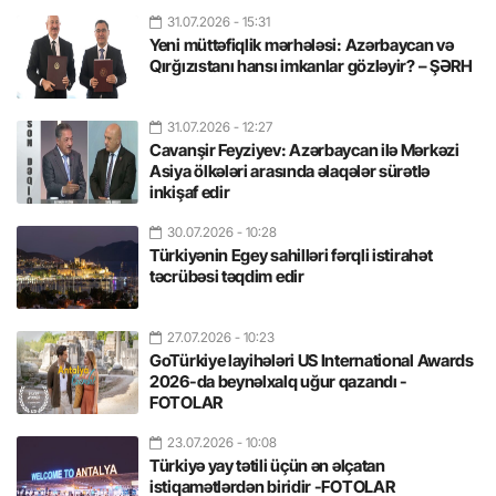
31.07.2026
- 15:31
Yeni müttəfiqlik mərhələsi: Azərbaycan və
Qırğızıstanı hansı imkanlar gözləyir? – ŞƏRH
31.07.2026
- 12:27
Cavanşir Feyziyev: Azərbaycan ilə Mərkəzi
Asiya ölkələri arasında əlaqələr sürətlə
inkişaf edir
30.07.2026
- 10:28
Türkiyənin Egey sahilləri fərqli istirahət
təcrübəsi təqdim edir
27.07.2026
- 10:23
GoTürkiye layihələri US International Awards
2026-da beynəlxalq uğur qazandı -
FOTOLAR
23.07.2026
- 10:08
Türkiyə yay tətili üçün ən əlçatan
istiqamətlərdən biridir -FOTOLAR