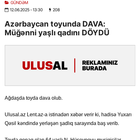
GÜNDƏM
12.06.2025
- 13:30
208
Azərbaycan toyunda DAVA:
Müğənni yaşlı qadını DÖYDÜ
Ağdaşda toyda dava olub.
Ulusal.az Lent.az-a istinadən xəbər verir ki, hadisə Yuxarı
Qəsil kəndində yerləşən şadlıq sarayında baş verib.
Toyda qonaq olan 64 yaşlı N. Hüseynovu musiqiçilər