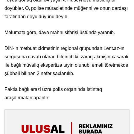
döyüblər. O, polisə müraciətində müğənni və onun qardaşı
tərəfindən döyüldüyünü deyib.
Məlumata görə, dava mahnı sifarişi üstündə yaranıb.
DİN-in mətbuat xidmətinin regional qrupundan Lent.az-ın
sorğusuna cavab olaraq bildirilib ki, zərərçəkmişin xəsarəti
ilə bağlı müvafiq ekspertiza təyin olunub, əməli törətməkdə
şübhəli bilinən 2 nəfər saxlanılıb.
Faktla bağlı ərazi üzrə polis orqanında istintaq
araşdırmaları aparılır.