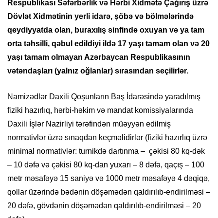
Respublikası Səfərbərlik və Hərbi Xidmətə Çağırış üzrə
Dövlət Xidmətinin yerli idarə, şöbə və bölmələrində
qeydiyyatda olan, buraxılış sinfində oxuyan və ya tam
orta təhsilli, qəbul edildiyi ildə 17 yaşı tamam olan və 20
yaşı tamam olmayan Azərbaycan Respublikasının
vətəndaşları (yalnız oğlanlar) sırasından seçilirlər.
Namizədlər Daxili Qoşunların Baş İdarəsində yaradılmış
fiziki hazırlıq, hərbi-həkim və mandat komissiyalarında
Daxili İşlər Nazirliyi tərəfindən müəyyən edilmiş
normativlər üzrə sınaqdan keçməlidirlər (fiziki hazırlıq üzrə
minimal normativlər: turnikdə dartınma – çəkisi 80 kq-dək
– 10 dəfə və çəkisi 80 kq-dan yuxarı – 8 dəfə, qaçış – 100
metr məsafəyə 15 saniyə və 1000 metr məsafəyə 4 dəqiqə,
qollar üzərində bədənin döşəmədən qaldırılıb-endirilməsi –
20 dəfə, gövdənin döşəmədən qaldırılıb-endirilməsi – 20