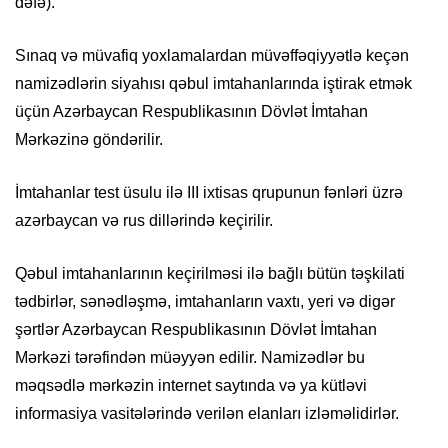
dəfə).
Sınaq və müvafiq yoxlamalardan müvəffəqiyyətlə keçən
namizədlərin siyahısı qəbul imtahanlarında iştirak etmək
üçün Azərbaycan Respublikasının Dövlət İmtahan
Mərkəzinə göndərilir.
İmtahanlar test üsulu ilə III ixtisas qrupunun fənləri üzrə
azərbaycan və rus dillərində keçirilir.
Qəbul imtahanlarının keçirilməsi ilə bağlı bütün təşkilati
tədbirlər, sənədləşmə, imtahanların vaxtı, yeri və digər
şərtlər Azərbaycan Respublikasının Dövlət İmtahan
Mərkəzi tərəfindən müəyyən edilir. Namizədlər bu
məqsədlə mərkəzin internet saytında və ya kütləvi
informasiya vasitələrində verilən elanları izləməlidirlər.