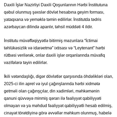
Daxili İşlər Nazirliyi Daxili Qoşunlarının Hərbi İnstitutuna
qəbul olunmuş şəxslər dövlət hesabına geyim forması,
yataqxana və yeməklə təmin edilirlər. İnstitutda tədris
azərbaycan dilində aparılır, təhsil müddəti 4 ildir.
İnstitutu müvəffəqiyyətlə bitirmiş məzunlara “İctimai
təhlükəsizlik və idarəetmə” ixtisası və “Leytenant” hərbi
rütbəsi verilərək, onlar daxili işlər orqanlarında müvafiq
vəzifələrə təyin edilirlər.
İkili vətəndaşlığı, digər dövlətlər qarşısında öhdəlikləri olan,
2025-ci ilin aprel və iyul çağırışlarında hərbi xidmətə
getməli olan çağırışçılar, din xadimləri, məhkəmənin
qanuni qüvvəyə minmiş qərarı ilə fəaliyyət qabiliyyəti
olmayan və ya məhdud fəaliyyət qabiliyyətli hesab edilmiş,
cinayət törətdiyinə görə əvvəllər məhkum olunmuş, habelə