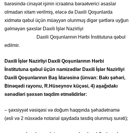
barəsində cinayət işinin icraatına bəraətverici əsaslar
olmadan xitam verilmiş, eləcə də Daxili Qoşunlarda
xidmətə qəbul üçün müəyyən olunmuş digər şərtlərə uyğun
gəlməyən şəxslər Daxili İşlər Nazirliyi
Daxili Qoşunlarının Hərbi İnstitutuna qəbul
edilmir.
Daxili İşlər Nazirliyi Daxili Qoşunlarının Hərbi
İnstitutuna qəbul üçün namizədlər Daxili İşlər Nazirliyi
Daxili Qoşunlarının Baş İdarəsinə (ünvan: Bakı şəhəri,
Binəqədi rayonu, R.Hüseynov küçəsi, 4) aşağıdakı
sənədləri şəxsən təqdim etməlidirlər:
– şəxsiyyət vəsiqəsi və doğum haqqında şəhadətnamə
(əsli və 2 nüsxədə notarial qaydada təsdiq olunmuş surəti);