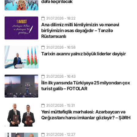
dəfə keçiriləcək
31.07.2026
- 18:22
Ana dilimiz milli kimliyimizin və mənəvi
birliyimizin əsas dayağıdır – Tənzilə
Rüstəmxanlı
31.07.2026
- 16:58
Tarixin axarını yalnız böyük liderlər dəyişir
31.07.2026
- 16:43
İlin ilk yarısında Türkiyəyə 25 milyondan çox
turist gəlib – FOTOLAR
31.07.2026
- 15:31
Yeni müttəfiqlik mərhələsi: Azərbaycan və
Qırğızıstanı hansı imkanlar gözləyir? – ŞƏRH
31.07.2026
- 12:27