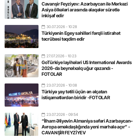
Cavanşir Feyziyev: Azərbaycan ilə Mərkəzi
Asiya ölkələri arasında əlaqələr sürətlə
inkişaf edir
30.07.2026
- 10:28
Türkiyənin Egey sahilləri fərqli istirahət
təcrübəsi təqdim edir
27.07.2026
- 10:23
GoTürkiye layihələri US International Awards
2026-da beynəlxalq uğur qazandı -
FOTOLAR
23.07.2026
- 10:08
Türkiyə yay tətili üçün ən əlçatan
istiqamətlərdən biridir -FOTOLAR
23.07.2026
- 09:54
“İlham Əliyevin Almaniya səfəri Azərbaycan–
Avropa əməkdaşlığında yeni mərhələ açır” -
CAVANŞİR FEYZİYEV