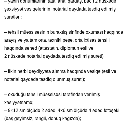
– yaxın qohumlarının (ata, ana, qardaş, bacı) 2 nüsxədə
şəxsiyyət vəsiqələrinin notarial qaydada təsdiq edilmiş
surətləri;
– təhsil müəssisəsinin buraxılış sinfində oxuması haqqında
arayış və ya tam orta, texniki peşə, orta ixtisas təhsili
haqqında sənəd (attestatın, diplomun əsli və
2 nüsxədə notarial qaydada təsdiq edilmiş surəti);
– ilkin hərbi qeydiyyata alınma haqqında vəsiqə (əsli və
notarial qaydada təsdiq olunmuş surəti);
– oxuduğu təhsil müəssisəsi tərəfindən verilmiş
xasiyyətnamə;
– 9×12 sm ölçüdə 2 ədəd, 4×6 sm ölçüdə 4 ədəd fotoşəkil
(baş geyimsiz, rəngli, donuq kağızda);