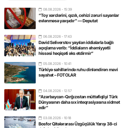
08.08.2026
- 15:39
“Toy xərclərini, qızılı, cehizi zəruri sayanlar
evlənməsə yaxşıdır” — Deputat
06.08.2026
- 17:43
David Seliverstov yayılan iddialarla bağlı
açıqlama verib: “İddiaların əhəmiyyətli
hissəsi həqiqəti əks etdirmir”
05.08.2026
- 10:41
Türkiyə sahillərində ruhu dinləndirən mavi
səyahət – FOTOLAR
04.08.2026
- 12:57
“Azərbaycan-Qırğızıstan müttəfiqliyi Türk
Dünyasının daha sıx inteqrasiyasına xidmət
edir”
03.08.2026
- 10:18
Bosfor Qitələrarası Üzgüçülük Yarışı 38-ci