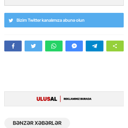
Bizim Twitter kanalımıza abunə olun
BƏNZƏR XƏBƏRLƏR