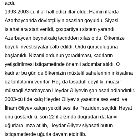
açdı.
1993-2003-cü illər həll edici illər oldu. Həmin illərdə
Azərbaycanda dövlətçiliyin əsasları qoyuldu. Siyasi
islahatlara start verildi, çoxpartiyalı sistem yarandı.
Azərbaycan beynəlxalq təcriddən xilas oldu. Ölkəmizə
böyük investisiyalar cəlb edildi. Ordu quruculuğuna
başlanıldı. Nizami ordunun yaradılması, kadrların
yetişdirilməsi istiqamətində önəmli addımlar atıldı. O
kadrlar bu gün də ölkəmizin müxtəlif sahələrinin inkişafına
öz töhfələrini verirlər. Heç də təsadüfi deyil ki, müasir
müstəqil Azərbaycan Heydər Əliyevin şah əsəri adlandırılır.
2003-cü ildə xalq Heydər Əliyev siyasətinə səs verdi və
İlham Əliyev xalqın yekdil səsi ilə Prezident seçildi. Həyat
onu göstərdi ki, son 22 il ərzində doğrudan da tarixi
uğurlara imza atılıb, Heydər Əliyev siyasəti bütün
istiqamətlərdə uğurla davam etdirilib.