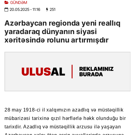
GÜNDƏM
20.05.2025
- 11:16
251
Azərbaycan regionda yeni reallıq
yaradaraq dünyanın siyasi
xəritəsində rolunu artırmışdır
28 may 1918-ci il xalqımızın azadlıq və müstəqillik
mübarizəsi tarixinə qızıl hərflərlə həkk olunduğu bir
tarixdir. Azadlıq və müstəqillik arzusu ilə yaşayan