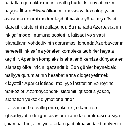
hədəfləri gerçəkləşdirilir. Reallıq budur ki, dövlətimizin
başçısı İlham Əliyev ölkənin innovasiya texnologiyaları
əsasında ümumi modernləşdirilməsinə yönəlmiş dövlət
idarəçilik sistemini reallaşdırdı. Bu mənada Azərbaycanın
inkişaf modeli nümunə göstərilir. İqtisadi və siyasi
islahatların vəhdətliyinin qorunması fonunda Azərbaycanın
hərtərəfli inkişafına yönələn kompleks tədbirlər həyata
keçirilir. Aparılan kompleks islahatlar ölkəmizə dünyada ən
islahatçı ölkə imicini qazandırıb. Son günlər beynəlxalq
maliyyə qurumlarının hesabatlarına diqqət yetirmək
kifayətdir. Aparıcı iqtisadi-maliyyə institutları və reytinq
mərkəzləri Azərbaycandakı sistemli iqtisadi siyasəti,
islahatları yüksək qiymətləndirirlər.
Hər zaman bu reallıq önə çəkilir ki, ölkəmizdə
iqtisadiyyatın düzgün əsaslar üzərində qurulması qarşıya
çıxan hər bir çətinliyin aradan qaldırılmasında stimulverici