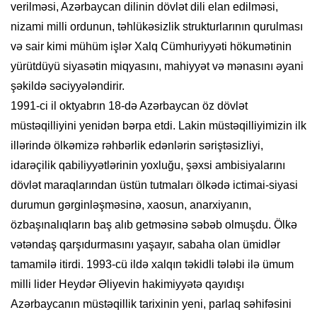
verilməsi, Azərbaycan dilinin dövlət dili elan edilməsi,
nizami milli ordunun, təhlükəsizlik strukturlarının qurulması
və sair kimi mühüm işlər Xalq Cümhuriyyəti hökumətinin
yürütdüyü siyasətin miqyasını, mahiyyət və mənasını əyani
şəkildə səciyyələndirir.
1991-ci il oktyabrın 18-də Azərbaycan öz dövlət
müstəqilliyini yenidən bərpa etdi. Lakin müstəqilliyimizin ilk
illərində ölkəmizə rəhbərlik edənlərin səriştəsizliyi,
idarəçilik qabiliyyətlərinin yoxluğu, şəxsi ambisiyalarını
dövlət maraqlarından üstün tutmaları ölkədə ictimai-siyasi
durumun gərginləşməsinə, xaosun, anarxiyanın,
özbaşınalıqların baş alıb getməsinə səbəb olmuşdu. Ölkə
vətəndaş qarşıdurmasını yaşayır, sabaha olan ümidlər
tamamilə itirdi. 1993-cü ildə xalqın təkidli tələbi ilə ümum
milli lider Heydər Əliyevin hakimiyyətə qayıdışı
Azərbaycanın müstəqillik tarixinin yeni, parlaq səhifəsini