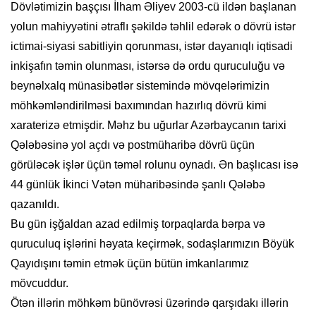
Dövlətimizin başçısı İlham Əliyev 2003-cü ildən başlanan
yolun mahiyyətini ətraflı şəkildə təhlil edərək o dövrü istər
ictimai-siyasi sabitliyin qorunması, istər dayanıqlı iqtisadi
inkişafın təmin olunması, istərsə də ordu quruculuğu və
beynəlxalq münasibətlər sistemində mövqelərimizin
möhkəmləndirilməsi baxımından hazırlıq dövrü kimi
xaraterizə etmişdir. Məhz bu uğurlar Azərbaycanın tarixi
Qələbəsinə yol açdı və postmüharibə dövrü üçün
görüləcək işlər üçün təməl rolunu oynadı. Ən başlıcası isə
44 günlük İkinci Vətən müharibəsində şanlı Qələbə
qazanıldı.
Bu gün işğaldan azad edilmiş torpaqlarda bərpa və
quruculuq işlərini həyata keçirmək, sodaşlarımızın Böyük
Qayıdışını təmin etmək üçün bütün imkanlarımız
mövcuddur.
Ötən illərin möhkəm bünövrəsi üzərində qarşıdakı illərin