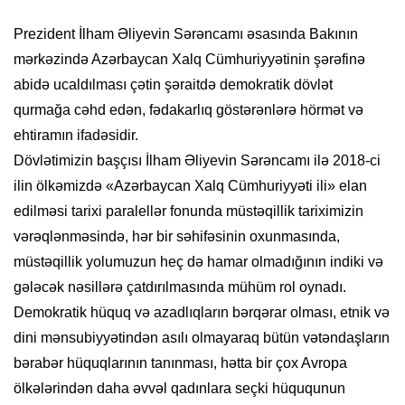
Prezident İlham Əliyevin Sərəncamı əsasında Bakının
mərkəzində Azərbaycan Xalq Cümhuriyyətinin şərəfinə
abidə ucaldılması çətin şəraitdə demokratik dövlət
qurmağa cəhd edən, fədakarlıq göstərənlərə hörmət və
ehtiramın ifadəsidir.
Dövlətimizin başçısı İlham Əliyevin Sərəncamı ilə 2018-ci
ilin ölkəmizdə «Azərbaycan Xalq Cümhuriyyəti ili» elan
edilməsi tarixi paralellər fonunda müstəqillik tariximizin
vərəqlənməsində, hər bir səhifəsinin oxunmasında,
müstəqillik yolumuzun heç də hamar olmadığının indiki və
gələcək nəsillərə çatdırılmasında mühüm rol oynadı.
Demokratik hüquq və azadlıqların bərqərar olması, etnik və
dini mənsubiyyətindən asılı olmayaraq bütün vətəndaşların
bərabər hüquqlarının tanınması, hətta bir çox Avropa
ölkələrindən daha əvvəl qadınlara seçki hüququnun