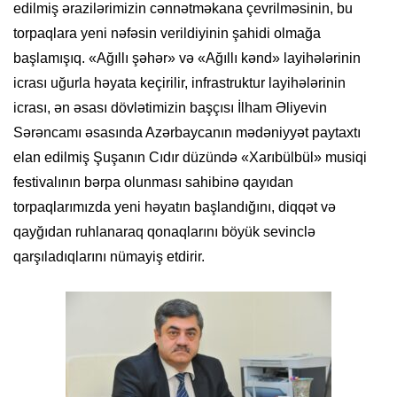
edilmiş ərazilərimizin cənnətməkana çevrilməsinin, bu
torpaqlara yeni nəfəsin verildiyinin şahidi olmağa
başlamışıq. «Ağıllı şəhər» və «Ağıllı kənd» layihələrinin
icrası uğurla həyata keçirilir, infrastruktur layihələrinin
icrası, ən əsası dövlətimizin başçısı İlham Əliyevin
Sərəncamı əsasında Azərbaycanın mədəniyyət paytaxtı
elan edilmiş Şuşanın Cıdır düzündə «Xarıbülbül» musiqi
festivalının bərpa olunması sahibinə qayıdan
torpaqlarımızda yeni həyatın başlandığını, diqqət və
qayğıdan ruhlanaraq qonaqlarını böyük sevinclə
qarşıladıqlarını nümayiş etdirir.