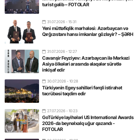
turist gəlib – FOTOLAR
31.07.2026
- 15:31
Yeni müttəfiqlik mərhələsi: Azərbaycan və
Qırğızıstanı hansı imkanlar gözləyir? – ŞƏRH
31.07.2026
- 12:27
Cavanşir Feyziyev: Azərbaycan ilə Mərkəzi
Asiya ölkələri arasında əlaqələr sürətlə
inkişaf edir
30.07.2026
- 10:28
Türkiyənin Egey sahilləri fərqli istirahət
təcrübəsi təqdim edir
27.07.2026
- 10:23
GoTürkiye layihələri US International Awards
2026-da beynəlxalq uğur qazandı -
FOTOLAR