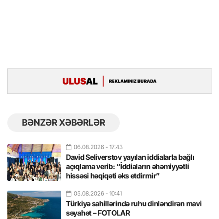
BƏNZƏR XƏBƏRLƏR
06.08.2026
- 17:43
David Seliverstov yayılan iddialarla bağlı
açıqlama verib: “İddiaların əhəmiyyətli
hissəsi həqiqəti əks etdirmir”
05.08.2026
- 10:41
Türkiyə sahillərində ruhu dinləndirən mavi
səyahət – FOTOLAR