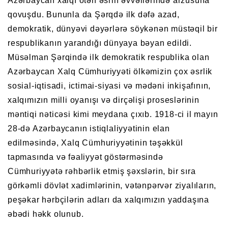
Azərbaycan xalqı ötən əsrin əvvəllərində arzusuna
qovuşdu. Bununla da Şərqdə ilk dəfə azad,
demokratik, dünyəvi dəyərlərə söykənən müstəqil bir
respublikanın yarandığı dünyaya bəyan edildi.
Müsəlman Şərqində ilk demokratik respublika olan
Azərbaycan Xalq Cümhuriyyəti ölkəmizin çox əsrlik
sosial-iqtisadi, ictimai-siyasi və mədəni inkişafının,
xalqımızın milli oyanışı və dirçəlişi proseslərinin
məntiqi nəticəsi kimi meydana çıxıb. 1918-ci il mayın
28-də Azərbaycanın istiqlaliyyətinin elan
edilməsində, Xalq Cümhuriyyətinin təşəkkül
tapmasında və fəaliyyət göstərməsində
Cümhuriyyətə rəhbərlik etmiş şəxslərin, bir sıra
görkəmli dövlət xadimlərinin, vətənpərvər ziyalıların,
peşəkar hərbçilərin adları da xalqımızın yaddaşına
əbədi həkk olunub.