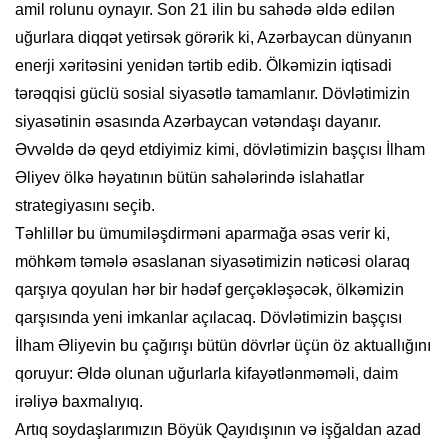
amil rolunu oynayır. Son 21 ilin bu sahədə əldə edilən
uğurlara diqqət yetirsək görərik ki, Azərbaycan dünyanın
enerji xəritəsini yenidən tərtib edib. Ölkəmizin iqtisadi
tərəqqisi güclü sosial siyasətlə tamamlanır. Dövlətimizin
siyasətinin əsasında Azərbaycan vətəndaşı dayanır.
Əvvəldə də qeyd etdiyimiz kimi, dövlətimizin başçısı İlham
Əliyev ölkə həyatının bütün sahələrində islahatlar
strategiyasını seçib.
Təhlillər bu ümumiləşdirməni aparmağa əsas verir ki,
möhkəm təmələ əsaslanan siyasətimizin nəticəsi olaraq
qarşıya qoyulan hər bir hədəf gerçəkləşəcək, ölkəmizin
qarşısında yeni imkanlar açılacaq. Dövlətimizin başçısı
İlham Əliyevin bu çağırışı bütün dövrlər üçün öz aktuallığını
qoruyur: Əldə olunan uğurlarla kifayətlənməməli, daim
irəliyə baxmalıyıq.
Artıq soydaşlarımızın Böyük Qayıdışının və işğaldan azad