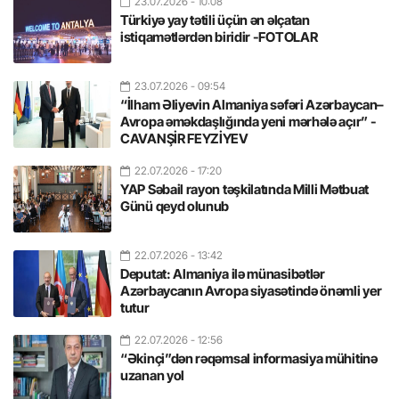
23.07.2026
- 10:08
Türkiyə yay tətili üçün ən əlçatan
istiqamətlərdən biridir -FOTOLAR
23.07.2026
- 09:54
“İlham Əliyevin Almaniya səfəri Azərbaycan–
Avropa əməkdaşlığında yeni mərhələ açır” -
CAVANŞİR FEYZİYEV
22.07.2026
- 17:20
YAP Səbail rayon təşkilatında Milli Mətbuat
Günü qeyd olunub
22.07.2026
- 13:42
Deputat: Almaniya ilə münasibətlər
Azərbaycanın Avropa siyasətində önəmli yer
tutur
22.07.2026
- 12:56
“Əkinçi”dən rəqəmsal informasiya mühitinə
uzanan yol