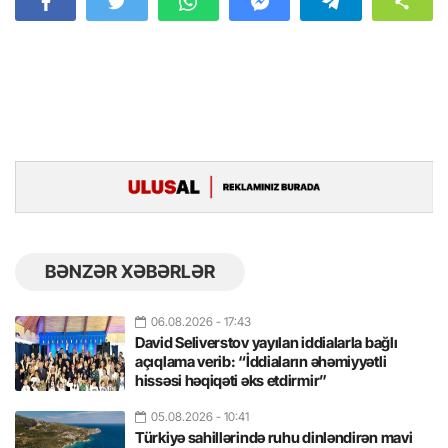
BƏNZƏR XƏBƏRLƏR
06.08.2026
- 17:43
David Seliverstov yayılan iddialarla bağlı
açıqlama verib: “İddiaların əhəmiyyətli
hissəsi həqiqəti əks etdirmir”
05.08.2026
- 10:41
Türkiyə sahillərində ruhu dinləndirən mavi