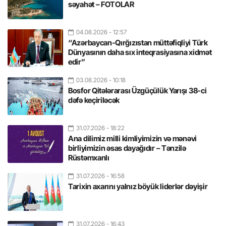
səyahət – FOTOLAR
04.08.2026
- 12:57
“Azərbaycan-Qırğızıstan müttəfiqliyi Türk
Dünyasının daha sıx inteqrasiyasına xidmət
edir”
03.08.2026
- 10:18
Bosfor Qitələrarası Üzgüçülük Yarışı 38-ci
dəfə keçiriləcək
31.07.2026
- 18:22
Ana dilimiz milli kimliyimizin və mənəvi
birliyimizin əsas dayağıdır – Tənzilə
Rüstəmxanlı
31.07.2026
- 16:58
Tarixin axarını yalnız böyük liderlər dəyişir
31.07.2026
- 16:43