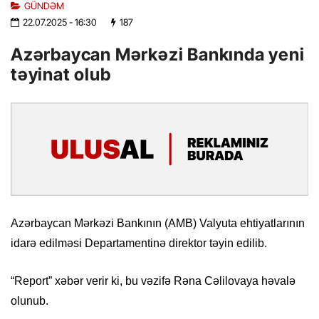
GÜNDƏM
22.07.2025
- 16:30
187
Azərbaycan Mərkəzi Bankında yeni
təyinat olub
Azərbaycan Mərkəzi Bankının (AMB) Valyuta ehtiyatlarının
idarə edilməsi Departamentinə direktor təyin edilib.
“Report” xəbər verir ki, bu vəzifə Rəna Cəlilovaya həvalə
olunub.