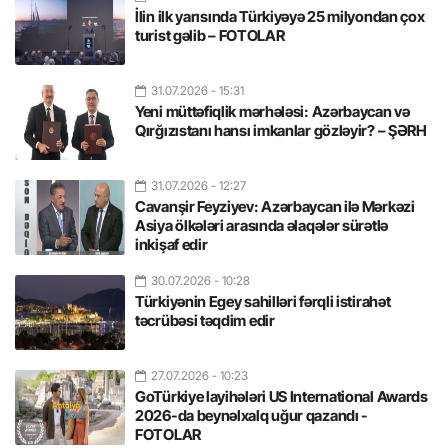
İlin ilk yarısında Türkiyəyə 25 milyondan çox
turist gəlib – FOTOLAR
31.07.2026
- 15:31
Yeni müttəfiqlik mərhələsi: Azərbaycan və
Qırğızıstanı hansı imkanlar gözləyir? – ŞƏRH
31.07.2026
- 12:27
Cavanşir Feyziyev: Azərbaycan ilə Mərkəzi
Asiya ölkələri arasında əlaqələr sürətlə
inkişaf edir
30.07.2026
- 10:28
Türkiyənin Egey sahilləri fərqli istirahət
təcrübəsi təqdim edir
27.07.2026
- 10:23
GoTürkiye layihələri US International Awards
2026-da beynəlxalq uğur qazandı -
FOTOLAR