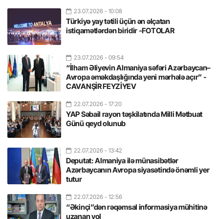
23.07.2026
- 10:08
Türkiyə yay tətili üçün ən əlçatan
istiqamətlərdən biridir -FOTOLAR
23.07.2026
- 09:54
“İlham Əliyevin Almaniya səfəri Azərbaycan–
Avropa əməkdaşlığında yeni mərhələ açır” -
CAVANŞİR FEYZİYEV
22.07.2026
- 17:20
YAP Səbail rayon təşkilatında Milli Mətbuat
Günü qeyd olunub
22.07.2026
- 13:42
Deputat: Almaniya ilə münasibətlər
Azərbaycanın Avropa siyasətində önəmli yer
tutur
22.07.2026
- 12:56
“Əkinçi”dən rəqəmsal informasiya mühitinə
uzanan yol