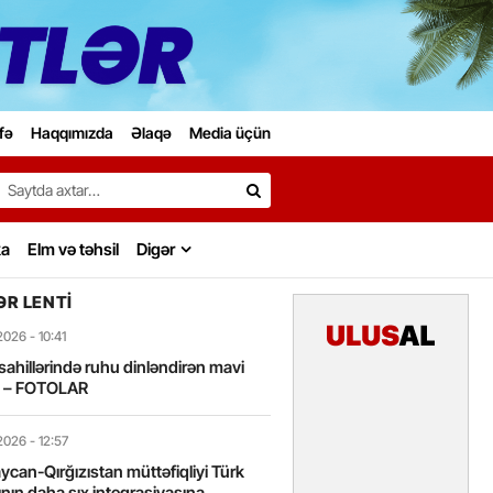
fə
Haqqımızda
Əlaqə
Media üçün
Search…
ka
Elm və təhsil
Digər
R LENTI
2026
- 10:41
sahillərində ruhu dinləndirən mavi
t – FOTOLAR
2026
- 12:57
can-Qırğızıstan müttəfiqliyi Türk
nın daha sıx inteqrasiyasına