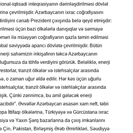
17.07.
ional-iqtisadi inteqrasiyanın dərinləşdirilməsi dövlət
Yeni dü
irinə çevrilmişdir. Azərbaycanın ixrac coğrafiyasını
Türkiyə
irdiyini cənab Prezident çıxışında belə qeyd etmişdir:
irilməsi üçün bəzi ölkələrlə danışıqlar və sərmayə
15.07.
Albert R
məri ilə müəyyən coğrafiyanın qazla təmin edilməsi
təqdimat
al səviyyədə aparıcı dövlətə çevrilmişdir. Bütün
nerji sahəmizin inkişafının təkcə Azərbaycanın
15.07.
uğumuza da töhfə verdiyini görürük. Beləliklə, enerji
Türkiyə
estorlar, tranzit ölkələr və istehsalçılar arasında
yaxşı d
, o zaman uğur əldə edilir. Hər kəs üçün uğurlu
14.07.
tehsalçılar, tranzit ölkələr və istehlakçılar arasında
Beynəlx
işik. Çünki zənnimcə, bu amil gələcək enerji
Azərbay
cibdir”. Əvvəllər Azərbaycan əsasən xam neft, təbii
pa İttifaqı ölkələrinə, Türkiyəyə və Gürcüstana ixrac
14.07.
siya və Yaxın Şərq bazarlarına da çıxış imkanlarını
Şuşa dü
mərkəzin
 Çin, Pakistan, Birləşmiş Ərəb Əmirlikləri, Səudiyyə