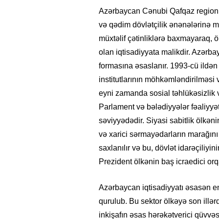
Azərbaycan Cənubi Qafqaz regionun
və qədim dövlətçilik ənənələrinə ma
müxtəlif çətinliklərə baxmayaraq, ö
olan iqtisadiyyata malikdir. Azərba
formasına əsaslanır. 1993-cü ildən 
institutlarının möhkəmləndirilməsi v
eyni zamanda sosial təhlükəsizlik və
Parlament və bələdiyyələr fəaliyy
səviyyədədir. Siyasi sabitlik ölkə
və xarici sərmayədarların marağını 
saxlanılır və bu, dövlət idarəçiliyin
Prezident ölkənin baş icraedici orq
Azərbaycan iqtisadiyyatı əsasən ene
qurulub. Bu sektor ölkəyə son illər
inkişafın əsas hərəkətverici qüvvə