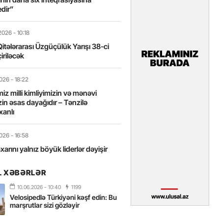
edir”
2026
- 10:18
itələrarası Üzgüçülük Yarışı 38-ci
iriləcək
2026
- 18:22
miz milli kimliyimizin və mənəvi
izin əsas dayağıdır – Tənzilə
anlı
2026
- 16:58
axarını yalnız böyük liderlər dəyişir
L XƏBƏRLƏR
2026
- 16:43
 yarısında Türkiyəyə 25 milyondan
10.06.2026
- 10:40
1199
ist gəlib – FOTOLAR
Velosipedlə Türkiyəni kəşf edin: Bu
marşrutlar sizi gözləyir
2026
- 15:31