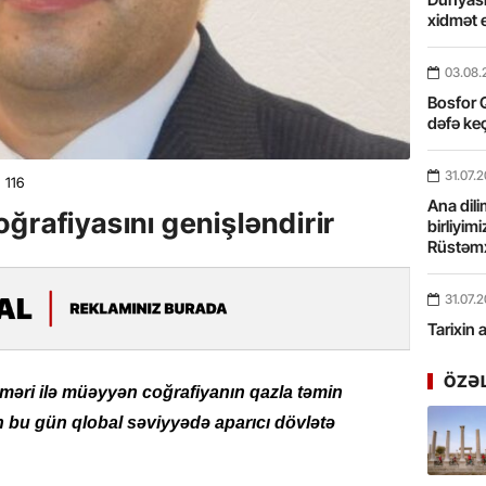
xidmət 
03.08.
Bosfor Q
dəfə keç
31.07.
116
Ana dili
ğrafiyasını genişləndirir
birliyim
Rüstəmx
31.07.
Tarixin 
ÖZƏ
31.07.
məri ilə müəyyən coğrafiyanın qazla təmin
İlin ilk
bu gün qlobal səviyyədə aparıcı dövlətə
çox tur
31.07.