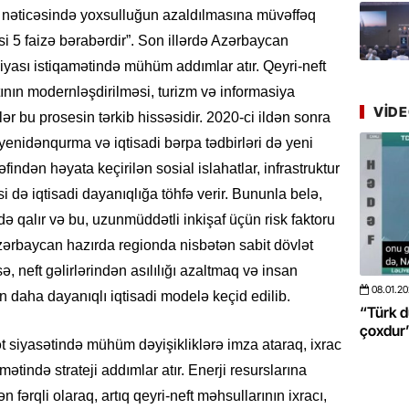
mühitin
 nəticəsində yoxsulluğun azaldılmasına müvəffəq
i 5 faizə bərabərdir”. Son illərdə Azərbaycan
21.07.
siyası istiqamətində mühüm addımlar atır. Qeyri-neft
Tənzilə R
mətbuat
tının modernləşdirilməsi, turizm və informasiya
VID
lər bu prosesin tərkib hissəsidir. 2020-ci ildən sonra
20.07.
enidənqurma və iqtisadi bərpa tədbirləri də yeni
Cavanşi
əfindən həyata keçirilən sosial islahatlar, infrastruktur
Üstellə
 də iqtisadi dayanıqlığa töhfə verir. Bununla belə,
ə də qalır və bu, uzunmüddətli inkişaf üçün risk faktoru
20.07.
Azərbaycan hazırda regionda nisbətən sabit dövlət
Türkiyə
Antalya
, neft gəlirlərindən asılılığı azaltmaq və insan
turistlər
08.01.2026
- 10:50
421
20.06.2
n daha dayanıqlı iqtisadi modelə keçid edilib.
 böyüməsini
“Türk dünyası ilə bağlı görüləcək işlər
“Azərba
19.07.
çoxdur” -VİDEO
pozdu”
ət siyasətində mühüm dəyişikliklərə imza ataraq, ixrac
Şuşa art
dialoq 
ətində strateji addımlar atır. Enerji resurslarına
fərqli olaraq, artıq qeyri-neft məhsullarının ixracı,