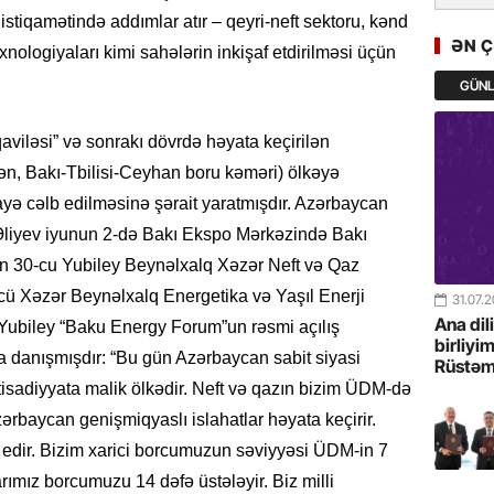
Türkiyə 
 istiqamətində addımlar atır – qeyri-neft sektoru, kənd
istiqam
ƏN 
exnologiyaları kimi sahələrin inkişaf etdirilməsi üçün
GÜN
23.07.
“İlham Ə
Azərbay
viləsi” və sonrakı dövrdə həyata keçirilən
mərhələ
lən, Bakı-Tbilisi-Ceyhan boru kəməri) ölkəyə
yə cəlb edilməsinə şərait yaratmışdır. Azərbaycan
22.07.
Əliyev iyunun 2-də Bakı Ekspo Mərkəzində Bakı
YAP Səba
lən 30-cu Yubiley Beynəlxalq Xəzər Neft və Qaz
Günü q
cü Xəzər Beynəlxalq Energetika və Yaşıl Enerji
31.07.
22.07.
Ana dil
Yubiley “Baku Energy Forum”un rəsmi açılış
birliyi
Deputat
 danışmışdır: “Bu gün Azərbaycan sabit siyasi
Rüstəm
Azərbay
tisadiyyata malik ölkədir. Neft və qazın bizim ÜDM-də
yer tutu
zərbaycan genişmiqyaslı islahatlar həyata keçirir.
22.07.
 edir. Bizim xarici borcumuzun səviyyəsi ÜDM-in 7
“Əkinçi
arımız borcumuzu 14 dəfə üstələyir. Biz milli