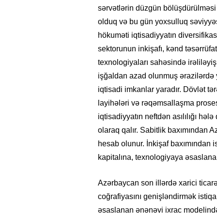
sərvətlərin düzgün bölüşdürülməsi
olduq və bu gün yoxsulluq səviyyəs
hökuməti iqtisadiyyatın diversifika
sektorunun inkişafı, kənd təsərrüfa
texnologiyaları sahəsində irəliləyiş
işğaldan azad olunmuş ərazilərdə y
iqtisadi imkanlar yaradır. Dövlət tər
layihələri və rəqəmsallaşma prosesi
iqtisadiyyatın neftdən asılılığı həl
olaraq qalır. Sabitlik baxımından 
hesab olunur. İnkişaf baxımından isə
26
- 11:12
747
14.05.2026
- 10:58
345
kapitalına, texnologiyaya əsaslana
ycan onların çirkin oyununu
“ABŞ və Qərb Çinin daha da
- VİDEO
istəmir”- VİDEO
Azərbaycan son illərdə xarici ticar
coğrafiyasını genişləndirmək istiqam
əsaslanan ənənəvi ixrac modelindən 