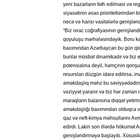
yeni bazarların fəth edilməsi və reg
siyasətinin əsas prioritetlərindən b
necə və hansı vasitələrlə genişlənd
“Biz ixrac coğrafiyasının genişlənd
qoyuluşu mərhələsindəyik. Boru kə
baxımından Azərbaycan bu gün qlob
bunlar müsbət dinamikadır və biz e
potensialına deyil, həmçinin qonşul
resursları düzgün idarə edilirsə, inv
əməkdaşlıq məhz bu səviyyədədirsə
vəziyyət yaranır və biz hər zaman is
maraqların balansına diqqət yetirm
əməkdaşlığı baxımından olduqca va
qaz və neft-kimya məhsullarını Avro
edirdi. Lakin son illərdə hökumət A
genişləndirməyə başlayıb. Xüsusilə