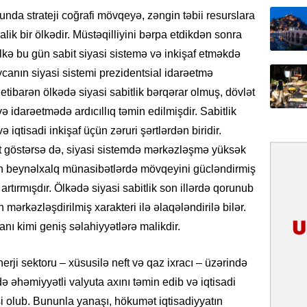
da strateji coğrafi mövqeyə, zəngin təbii resurslara
Yeni mü
Qırğızıs
lik bir ölkədir. Müstəqilliyini bərpa etdikdən sonra
ŞƏRH
lkə bu gün sabit siyasi sistemə və inkişaf etməkdə
ycanın siyasi sistemi prezidentsial idarəetmə
31.07.
etibarən ölkədə siyasi sabitlik bərqərar olmuş, dövlət
Cavanşi
Asiya öl
ə idarəetmədə ardıcıllıq təmin edilmişdir. Sabitlik
inkişaf e
 iqtisadi inkişaf üçün zəruri şərtlərdən biridir.
ət göstərsə də, siyasi sistemdə mərkəzləşmə yüksək
30.07.
nin beynəlxalq münasibətlərdə mövqeyini gücləndirmiş
Türkiyən
təcrübəs
artırmışdır. Ölkədə siyasi sabitlik son illərdə qorunub
in mərkəzləşdirilmiş xarakteri ilə əlaqələndirilə bilər.
27.07.
anı kimi geniş səlahiyyətlərə malikdir.
GoTürkiy
Awards 
rji sektoru – xüsusilə neft və qaz ixracı – üzərində
-FOTOL
də əhəmiyyətli valyuta axını təmin edib və iqtisadi
23.07.
si olub. Bununla yanaşı, hökumət iqtisadiyyatın