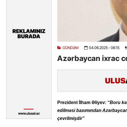
GÜNDƏM
04.06.2025
- 06:15
Azərbaycan ixrac co
Prezident İlham Əliyev:
“Boru kə
edilməsi baxımından Azərbaycan 
çevrilmişdir”