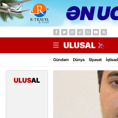
Gündəm
Dünya
Siyasət
İqtisad