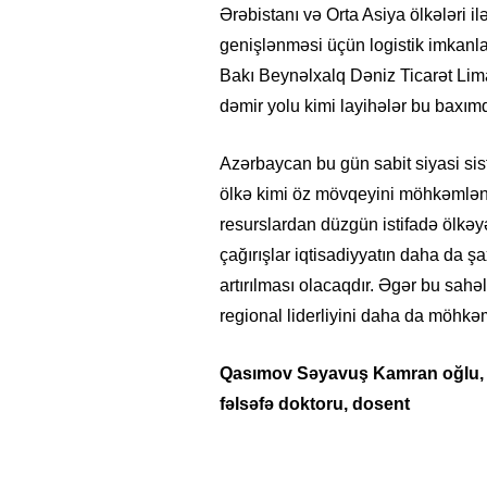
Ərəbistanı və Orta Asiya ölkələri ilə
genişlənməsi üçün logistik imkanlar
Bakı Beynəlxalq Dəniz Ticarət Lima
dəmir yolu kimi layihələr bu baxım
Azərbaycan bu gün sabit siyasi sis
ölkə kimi öz mövqeyini möhkəmləndirm
resurslardan düzgün istifadə ölkəyə 
çağırışlar iqtisadiyyatın daha da şa
artırılması olacaqdır. Əgər bu sahə
regional liderliyini daha da möhkəm
Qasımov Səyavuş Kamran oğlu, Av
fəlsəfə doktoru, dosent