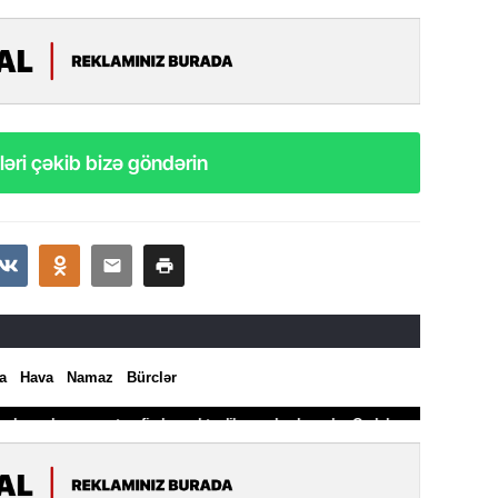
10.07.
Ankara 
diploma
Deputa
08.07.
Kapadoki
əri çəkib bizə göndərin
və Atçıl
olundu
07.07.
NATO-nu
ola bilə
07.07.
Azərbay
münasib
mərhəl
06.07.