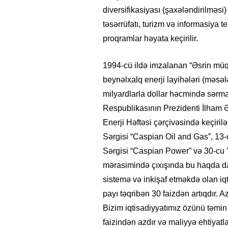
diversifikasiyası (şaxələndirilməsi)
təsərrüfatı, turizm və informasiya t
proqramlar həyata keçirilir.
1994-cü ildə imzalanan “Əsrin müqa
beynəlxalq enerji layihələri (məsə
milyardlarla dollar həcmində sərma
Respublikasının Prezidenti İlham 
Enerji Həftəsi çərçivəsində keçiri
Sərgisi “Caspian Oil and Gas”, 13-
Sərgisi “Caspian Power” və 30-cu 
mərasimində çıxışında bu haqda da
sistemə və inkişaf etməkdə olan iq
payı təqribən 30 faizdən artıqdır. A
Bizim iqtisadiyyatımız özünü təmin
faizindən azdır və maliyyə ehtiyatl