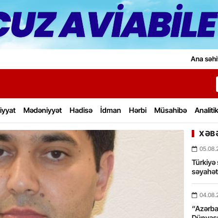
Ana səhi
iyyat
Mədəniyyət
Hadisə
İdman
Hərbi
Müsahibə
Analiti
XƏBƏ
05.08.
Türkiyə 
səyahə
04.08.
“Azərbay
Dünyası