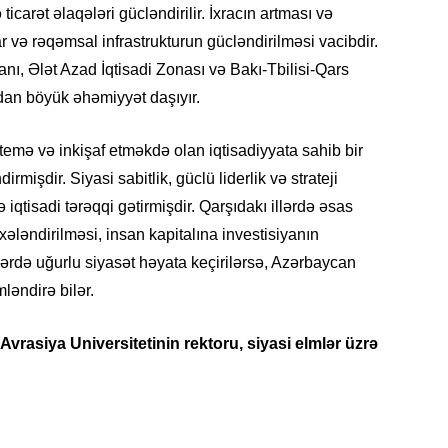
yazır
 ticarət əlaqələri gücləndirilir. İxracın artması və
 və rəqəmsal infrastrukturun gücləndirilməsi vacibdir.
13.07.
nı, Ələt Azad İqtisadi Zonası və Bakı-Tbilisi-Qars
Azərbay
siyasi a
dan böyük əhəmiyyət daşıyır.
13.07.
temə və inkişaf etməkdə olan iqtisadiyyata sahib bir
Cavanşi
işdir. Siyasi sabitlik, güclü liderlik və strateji
Forumu 
iqtisadi tərəqqi gətirmişdir. Qarşıdakı illərdə əsas
hadisəd
xələndirilməsi, insan kapitalına investisiyanın
13.07.
lərdə uğurlu siyasət həyata keçirilərsə, Azərbaycan
İstirahə
ləndirə bilər.
olan bu
rasiya Universitetinin rektoru, siyasi elmlər üzrə
11.07.2
“İndiki
mənada 