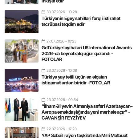
inkişaf edir
30.07.2026
- 10:28
Türkiyənin Egey sahilləri fərqli istirahət
təcrübəsi təqdim edir
27.07.2026
- 10:23
GoTürkiye layihələri US International Awards
2026-da beynəlxalq uğur qazandı -
FOTOLAR
23.07.2026
- 10:08
Türkiyə yay tətili üçün ən əlçatan
istiqamətlərdən biridir -FOTOLAR
23.07.2026
- 09:54
“İlham Əliyevin Almaniya səfəri Azərbaycan–
Avropa əməkdaşlığında yeni mərhələ açır” -
CAVANŞİR FEYZİYEV
22.07.2026
- 17:20
YAP Səbail rayon təşkilatında Milli Mətbuat