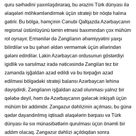
quru sərhədini yaxınlaşdıraraq, bu ərazini Türk dünyası ilə
əlaqələri möhkəmləndirmək üçün strateji bir nöqtə halına
gətirir. Bu bölgə, həmçinin Cənubi Qafqazda Azərbaycanın
regional üstünlüyünü təmin etməsi baxımından çox mühüm
rol oynayır. Ermənilər də Zəngilanın əhəmiyyətini yaxşı
bilirdilər və bu şəhəri əldən verməmək üçün əllərindən
gələni edirdilər. Lakin Azərbaycan ordusunun göstərdiyi
igidlik və sarsılmaz iradə nəticəsində Zəngilan tez bir
zamanda işğaldan azad edildi və bu torpağın azad
edilməsi bölgədəki strateji balansı Azərbaycan lehinə
dəyişdirdi. Zəngilanın işğaldan azad olunması yalnız bir
qələbə deyil, həm də Azərbaycanın gələcək inkişafı üçün
mühüm bir addımdır. Zəngəzur dəhlizinin açılması, bu günə
qədər dayandırılmış iqtisadi əlaqələrin bərpası və Türk
dünyası ilə sıx münasibətlərin qurulması üçün önəmli bir
addım olacaq. Zəngəzur dəhlizi açıldıqdan sonra