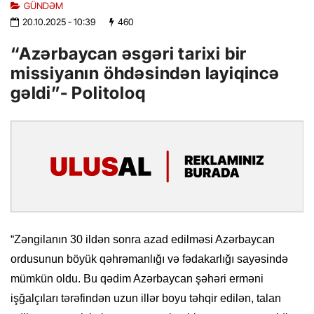
GÜNDƏM
20.10.2025
- 10:39
460
“Azərbaycan əsgəri tarixi bir
missiyanın öhdəsindən layiqincə
gəldi”- Politoloq
“Zəngilanın 30 ildən sonra azad edilməsi Azərbaycan
ordusunun böyük qəhrəmanlığı və fədakarlığı sayəsində
mümkün oldu. Bu qədim Azərbaycan şəhəri erməni
işğalçıları tərəfindən uzun illər boyu təhqir edilən, talan