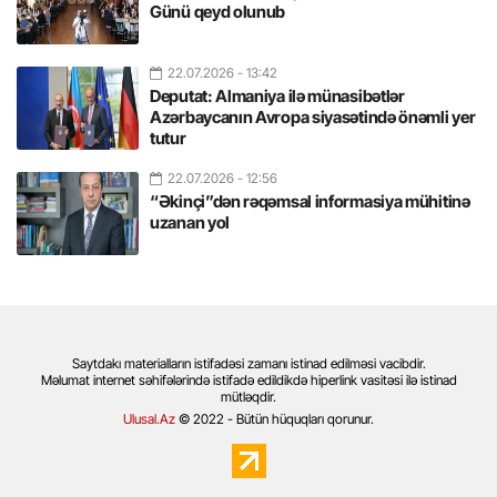
Günü qeyd olunub
22.07.2026
- 13:42
Deputat: Almaniya ilə münasibətlər
Azərbaycanın Avropa siyasətində önəmli yer
tutur
22.07.2026
- 12:56
“Əkinçi”dən rəqəmsal informasiya mühitinə
uzanan yol
Saytdakı materialların istifadəsi zamanı istinad edilməsi vacibdir.
Məlumat internet səhifələrində istifadə edildikdə hiperlink vasitəsi ilə istinad
mütləqdir.
Ulusal.Az
© 2022 - Bütün hüquqları qorunur.