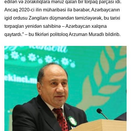
edilən və zorakılıqlara məruz qalan bir torpaq parçası idi.
Ancaq 2020-ci ilin müharibəsi ilə bərabər, Azərbaycanın
igid ordusu Zəngilanı düşməndən təmizləyərək, bu tarixi
torpaqları yenidən sahibinə – Azərbaycan xalqına
qaytardı.” – bu fikirləri politoloq Arzuman Muradlı bildirib.