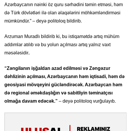
Azərbaycanın nəinki öz quru sərhədini təmin etməsi, həm
də Türk dövlətləri ilə olan əlaqələrini möhkəmləndirməsi
mümkündür.” – deyə politoloq bildirib.
Arzuman Muradlı bildirib ki, bu istiqamətdə artıq mühüm
addımlar atılıb və bu yolun açılması artıq yalnız vaxt
məsələsidir
.
“Zəngilanın işğaldan azad edilməsi və Zəngəzur
dəhlizinin açılması, Azərbaycanın həm iqtisadi, həm də
geosiyasi mövqeyini gücləndirəcək. Azərbaycan həm
də regional əməkdaşlığın və sabitliyin təminatçısı
olmağa davam edəcək.”
– deyə politoloq vurğulayıb.