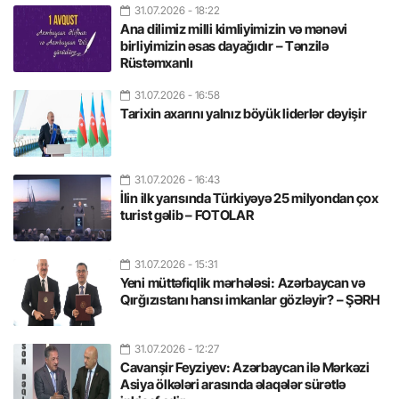
31.07.2026
- 18:22
Ana dilimiz milli kimliyimizin və mənəvi
birliyimizin əsas dayağıdır – Tənzilə
Rüstəmxanlı
31.07.2026
- 16:58
Tarixin axarını yalnız böyük liderlər dəyişir
31.07.2026
- 16:43
İlin ilk yarısında Türkiyəyə 25 milyondan çox
turist gəlib – FOTOLAR
31.07.2026
- 15:31
Yeni müttəfiqlik mərhələsi: Azərbaycan və
Qırğızıstanı hansı imkanlar gözləyir? – ŞƏRH
31.07.2026
- 12:27
Cavanşir Feyziyev: Azərbaycan ilə Mərkəzi
Asiya ölkələri arasında əlaqələr sürətlə