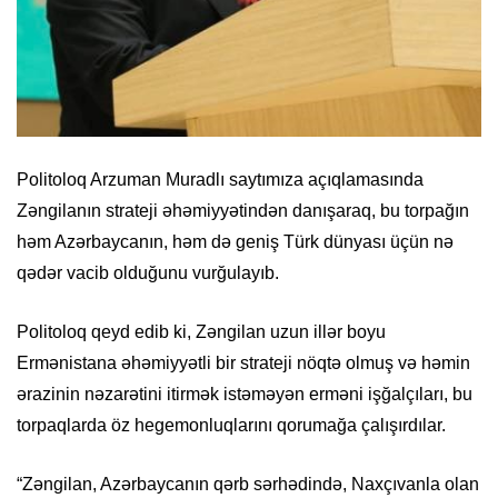
Politoloq Arzuman Muradlı saytımıza açıqlamasında
Zəngilanın strateji əhəmiyyətindən danışaraq, bu torpağın
həm Azərbaycanın, həm də geniş Türk dünyası üçün nə
qədər vacib olduğunu vurğulayıb.
Politoloq qeyd edib ki, Zəngilan uzun illər boyu
Ermənistana əhəmiyyətli bir strateji nöqtə olmuş və həmin
ərazinin nəzarətini itirmək istəməyən erməni işğalçıları, bu
torpaqlarda öz hegemonluqlarını qorumağa çalışırdılar.
“Zəngilan, Azərbaycanın qərb sərhədində, Naxçıvanla olan