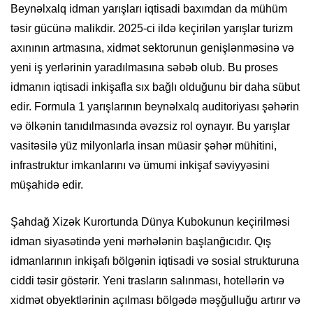
Beynəlxalq idman yarışları iqtisadi baxımdan da mühüm
təsir gücünə malikdir. 2025-ci ildə keçirilən yarışlar turizm
axınının artmasına, xidmət sektorunun genişlənməsinə və
yeni iş yerlərinin yaradılmasına səbəb olub. Bu proses
idmanın iqtisadi inkişafla sıx bağlı olduğunu bir daha sübut
edir. Formula 1 yarışlarının beynəlxalq auditoriyası şəhərin
və ölkənin tanıdılmasında əvəzsiz rol oynayır. Bu yarışlar
vasitəsilə yüz milyonlarla insan müasir şəhər mühitini,
infrastruktur imkanlarını və ümumi inkişaf səviyyəsini
müşahidə edir.
Şahdağ Xizək Kurortunda Dünya Kubokunun keçirilməsi
idman siyasətində yeni mərhələnin başlanğıcıdır. Qış
idmanlarının inkişafı bölgənin iqtisadi və sosial strukturuna
ciddi təsir göstərir. Yeni trasların salınması, hotellərin və
xidmət obyektlərinin açılması bölgədə məşğulluğu artırır və