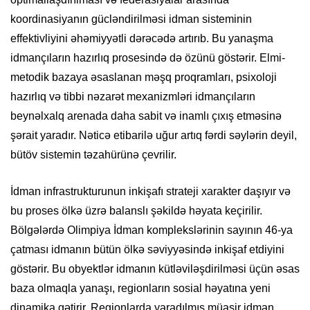
koordinasiyanın gücləndirilməsi idman sisteminin
effektivliyini əhəmiyyətli dərəcədə artırıb. Bu yanaşma
idmançıların hazırlıq prosesində də özünü göstərir. Elmi-
metodik bazaya əsaslanan məşq proqramları, psixoloji
hazırlıq və tibbi nəzarət mexanizmləri idmançıların
beynəlxalq arenada daha sabit və inamlı çıxış etməsinə
şərait yaradır. Nəticə etibarilə uğur artıq fərdi səylərin deyil,
bütöv sistemin təzahürünə çevrilir.
İdman infrastrukturunun inkişafı strateji xarakter daşıyır və
bu proses ölkə üzrə balanslı şəkildə həyata keçirilir.
Bölgələrdə Olimpiya İdman komplekslərinin sayının 46-ya
çatması idmanın bütün ölkə səviyyəsində inkişaf etdiyini
göstərir. Bu obyektlər idmanın kütləviləşdirilməsi üçün əsas
baza olmaqla yanaşı, regionların sosial həyatına yeni
dinamika gətirir. Regionlarda yaradılmış müasir idman