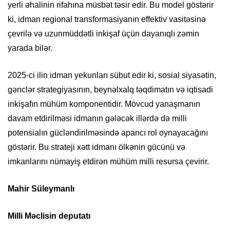
yerli əhalinin rifahına müsbət təsir edir. Bu model göstərir
ki, idman regional transformasiyanın effektiv vasitəsinə
çevrilə və uzunmüddətli inkişaf üçün dayanıqlı zəmin
yarada bilər.
2025-ci ilin idman yekunları sübut edir ki, sosial siyasətin,
gənclər strategiyasının, beynəlxalq təqdimatın və iqtisadi
inkişafın mühüm komponentidir. Mövcud yanaşmanın
davam etdirilməsi idmanın gələcək illərdə də milli
potensialın gücləndirilməsində aparıcı rol oynayacağını
göstərir. Bu strateji xətt idmanı ölkənin gücünü və
imkanlarını nümayiş etdirən mühüm milli resursa çevirir.
Mahir Süleymanlı
Milli Məclisin deputatı