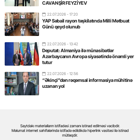
CAVANŞİR FEYZİYEV
22.07.2026
- 17:20
YAP Səbail rayon təşkilatında Milli Mətbuat
Günü qeyd olunub
22.07.2026
- 13:42
Deputat: Almaniya ilə münasibətlər
Azərbaycanın Avropa siyasətində önəmli yer
tutur
22.07.2026
- 12:56
“Əkinçi”dən rəqəmsal informasiya mühitinə
uzanan yol
Saytdakı materialların istifadəsi zamanı istinad edilməsi vacibdir.
Məlumat internet səhifələrində istifadə edildikdə hiperlink vasitəsi ilə istinad
mütləqdir.