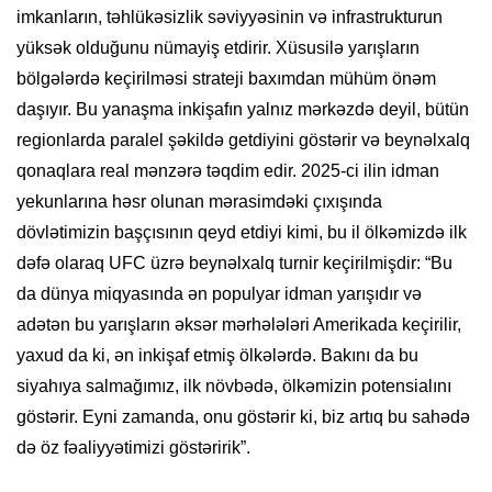
imkanların, təhlükəsizlik səviyyəsinin və infrastrukturun
yüksək olduğunu nümayiş etdirir. Xüsusilə yarışların
bölgələrdə keçirilməsi strateji baxımdan mühüm önəm
daşıyır. Bu yanaşma inkişafın yalnız mərkəzdə deyil, bütün
regionlarda paralel şəkildə getdiyini göstərir və beynəlxalq
qonaqlara real mənzərə təqdim edir. 2025-ci ilin idman
yekunlarına həsr olunan mərasimdəki çıxışında
dövlətimizin başçısının qeyd etdiyi kimi, bu il ölkəmizdə ilk
dəfə olaraq UFC üzrə beynəlxalq turnir keçirilmişdir: “Bu
da dünya miqyasında ən populyar idman yarışıdır və
adətən bu yarışların əksər mərhələləri Amerikada keçirilir,
yaxud da ki, ən inkişaf etmiş ölkələrdə. Bakını da bu
siyahıya salmağımız, ilk növbədə, ölkəmizin potensialını
göstərir. Eyni zamanda, onu göstərir ki, biz artıq bu sahədə
də öz fəaliyyətimizi göstəririk”.