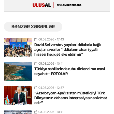
BƏNZƏR XƏBƏRLƏR
06.08.2026
- 17:43
David Seliverstov yayılan iddialarla bağlı
açıqlama verib: “İddiaların əhəmiyyətli
hissəsi həqiqəti əks etdirmir”
05.08.2026
- 10:41
Türkiyə sahillərində ruhu dinləndirən mavi
səyahət – FOTOLAR
04.08.2026
- 12:57
“Azərbaycan-Qırğızıstan müttəfiqliyi Türk
Dünyasının daha sıx inteqrasiyasına xidmət
edir”
03.08.2026
- 10:18