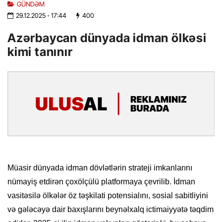
GÜNDƏM
29.12.2025
- 17:44
400
Azərbaycan dünyada idman ölkəsi
kimi tanınır
Müasir dünyada idman dövlətlərin strateji imkanlarını
nümayiş etdirən çoxölçülü platformaya çevrilib. İdman
vasitəsilə ölkələr öz təşkilati potensialını, sosial sabitliyini
və gələcəyə dair baxışlarını beynəlxalq ictimaiyyətə təqdim