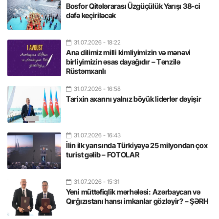
Bosfor Qitələrarası Üzgüçülük Yarışı 38-ci
dəfə keçiriləcək
31.07.2026
- 18:22
Ana dilimiz milli kimliyimizin və mənəvi
birliyimizin əsas dayağıdır – Tənzilə
Rüstəmxanlı
31.07.2026
- 16:58
Tarixin axarını yalnız böyük liderlər dəyişir
31.07.2026
- 16:43
İlin ilk yarısında Türkiyəyə 25 milyondan çox
turist gəlib – FOTOLAR
31.07.2026
- 15:31
Yeni müttəfiqlik mərhələsi: Azərbaycan və
Qırğızıstanı hansı imkanlar gözləyir? – ŞƏRH