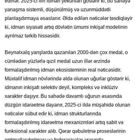
edirlər. 2025-ci ilin idman yekunları göstərir ki, bu sahəyə
yanaşma sistemli, düşünülmüş və uzunmüddətli
planlaşdırmaya əsaslanır. Əldə edilən nəticələr təsdiqləyir
ki, idman siyasəti artıq dövlətin ümumi inkişaf modelinin
ayrılmaz tərkib hissəsidir.
Beynəlxalq yarışlarda qazanılan 2000-dən çox medal, o
cümlədən yüzlərlə qızıl medal uzun illər ərzində
formalaşdırılmış idman ekosisteminin real nəticəsidir.
Müxtəlif idman növlərində əldə olunan uğurlar göstərir ki,
idmanın inkişafı selektiv deyil, kompleks və inklüziv
xarakter daşıyır. Bu sahədə davamlı uğurun əsasında
düzgün idarəetmə dayanır, 2025-ci ildə müşahidə olunan
nəticələr sübut edir ki, idman strukturlarında
formalaşdırılmış idarəetmə mexanizmləri artıq sabit və
funksional xarakter alıb. Qərar qəbuletmə proseslərinin
optimallaşdırılması və federasiyalar arasında