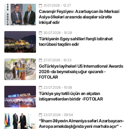
31.07.2026
- 12:27
Cavanşir Feyziyev: Azərbaycan ilə Mərkəzi
Asiya ölkələri arasında əlaqələr sürətlə
inkişaf edir
30.07.2026
- 10:28
Türkiyənin Egey sahilləri fərqli istirahət
təcrübəsi təqdim edir
27.07.2026
- 10:23
GoTürkiye layihələri US International Awards
2026-da beynəlxalq uğur qazandı -
FOTOLAR
23.07.2026
- 10:08
Türkiyə yay tətili üçün ən əlçatan
istiqamətlərdən biridir -FOTOLAR
23.07.2026
- 09:54
“İlham Əliyevin Almaniya səfəri Azərbaycan–
Avropa əməkdaşlığında yeni mərhələ açır” -