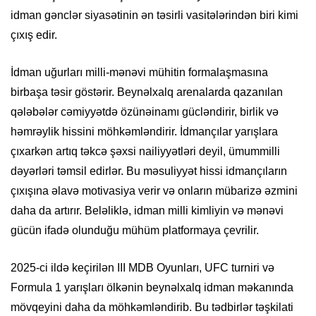
idman gənclər siyasətinin ən təsirli vasitələrindən biri kimi
çıxış edir.
İdman uğurları milli-mənəvi mühitin formalaşmasına
birbaşa təsir göstərir. Beynəlxalq arenalarda qazanılan
qələbələr cəmiyyətdə özünəinamı gücləndirir, birlik və
həmrəylik hissini möhkəmləndirir. İdmançılar yarışlara
çıxarkən artıq təkcə şəxsi nailiyyətləri deyil, ümummilli
dəyərləri təmsil edirlər. Bu məsuliyyət hissi idmançıların
çıxışına əlavə motivasiya verir və onların mübarizə əzmini
daha da artırır. Beləliklə, idman milli kimliyin və mənəvi
gücün ifadə olunduğu mühüm platformaya çevrilir.
2025-ci ildə keçirilən III MDB Oyunları, UFC turniri və
Formula 1 yarışları ölkənin beynəlxalq idman məkanında
mövqeyini daha da möhkəmləndirib. Bu tədbirlər təşkilati