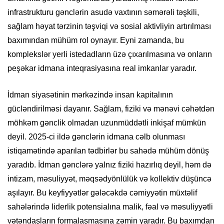
infrastrukturu gənclərin asudə vaxtının səmərəli təşkili,
sağlam həyat tərzinin təşviqi və sosial aktivliyin artırılması
baxımından mühüm rol oynayır. Eyni zamanda, bu
komplekslər yerli istedadların üzə çıxarılmasına və onların
peşəkar idmana inteqrasiyasına real imkanlar yaradır.
İdman siyasətinin mərkəzində insan kapitalının
gücləndirilməsi dayanır. Sağlam, fiziki və mənəvi cəhətdən
möhkəm gənclik olmadan uzunmüddətli inkişaf mümkün
deyil. 2025-ci ildə gənclərin idmana cəlb olunması
istiqamətində aparılan tədbirlər bu sahədə mühüm dönüş
yaradıb. İdman gənclərə yalnız fiziki hazırlıq deyil, həm də
intizam, məsuliyyət, məqsədyönlülük və kollektiv düşüncə
aşılayır. Bu keyfiyyətlər gələcəkdə cəmiyyətin müxtəlif
sahələrində liderlik potensialına malik, fəal və məsuliyyətli
vətəndaşların formalaşmasına zəmin yaradır. Bu baxımdan