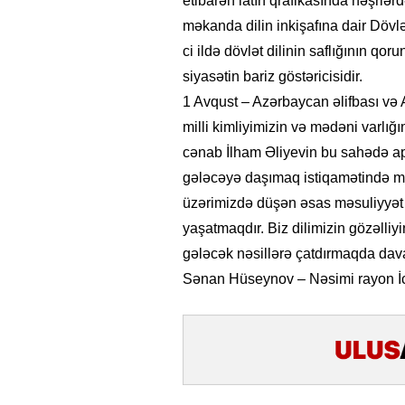
etibarən latın qrafikasında nəşrlər
məkanda dilin inkişafına dair Dövlə
ci ildə dövlət dilinin saflığının q
siyasətin bariz göstəricisidir.
1 Avqust – Azərbaycan əlifbası və 
milli kimliyimizin və mədəni varlı
cənab İlham Əliyevin bu sahədə apa
gələcəyə daşımaq istiqamətində mis
üzərimizdə düşən əsas məsuliyyət 
yaşatmaqdır. Biz dilimizin gözəlliy
gələcək nəsillərə çatdırmaqda dav
Sənan Hüseynov – Nəsimi rayon İcr