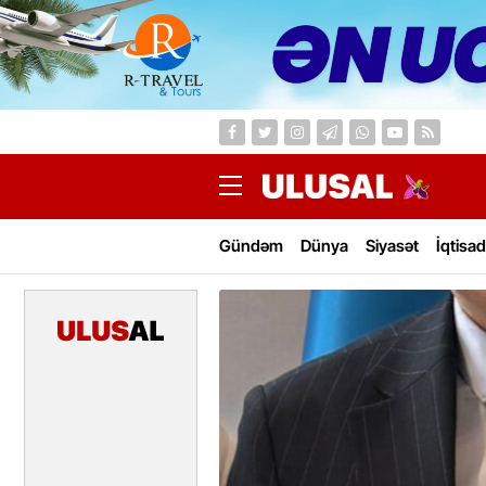
Gündəm
Dünya
Siyasət
İqtisad