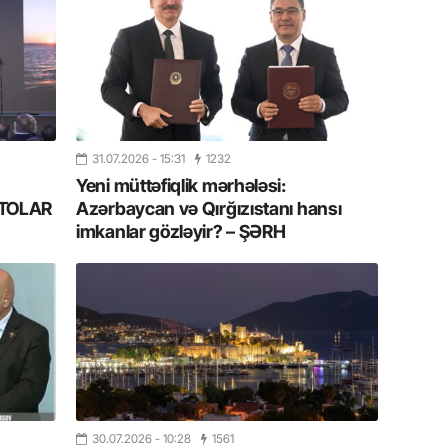
11.07.2
“İndiki
mənada 
10.07.
Ankara 
31.07.2026
- 15:31
1232
diploma
Deputa
Yeni müttəfiqlik mərhələsi:
FOTOLAR
Azərbaycan və Qırğızıstanı hansı
imkanlar gözləyir? – ŞƏRH
08.07.
Kapadoki
və Atçıl
olundu
07.07.
NATO-nu
ola bilə
07.07.
30.07.2026
- 10:28
1561