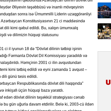
tusiyasının qəbulunda Azərbaycan dilinin dövlət dili
31.07.
Heydər Əliyevin təşəbbüsü və inamlı mövqeyinin
İlin ilk
 olunduqdan sonra isə Ümummilli Liderin uzaqgörənliyi
çox tur
ni Azərbaycan Konstitusiyasının 21 ci maddəsində
ət dili kimi qəbul edildi. Bu, xalqın ümumxalq
31.07.
Yeni mü
işdi və dilimizin hüquqi statusunu
Qırğızıs
ŞƏRH
ci il iyunun 18 də “Dövlət dilinin tətbiqi işinin
adığı Fərmanla Dövlət Dil Komissiyası yaradıldı və
31.07.
malaşdırıldı. Həmçinin 2001 ci ilin avqustundan
Cavanşi
Asiya öl
istemi kimi tətbiq edildi və eyni zamanda 1 avqust –
inkişaf e
ili günü təsis edildi.
zərbaycan Respublikasında dövlət dili haqqında”
30.07.
və inkişafı üçün hüquqi baza yaratdı.
Türkiyən
təcrübəs
af edən dövlət dilinin təşəkkül strategiyası cənab
ə bu gün uğurla davam etdirilir. Belə ki, 2003-cü ildən
27.07.