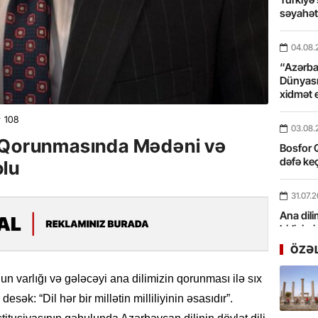
səyahə
04.08.
“Azərbay
Dünyası
xidmət 
108
03.08.
n Qorunmasında Mədəni və
Bosfor Q
dəfə keç
olu
31.07.
Ana dili
birliyim
Rüstəmx
ÖZƏ
31.07.
nun varlığı və gələcəyi ana dilimizin qorunması ilə sıx
Tarixin 
desək: “Dil hər bir millətin milliliyinin əsasıdır”.