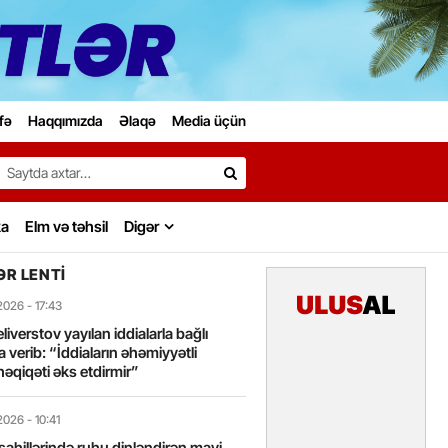
fə
Haqqımızda
Əlaqə
Media üçün
Search…
ka
Elm və təhsil
Digər
R LENTI
2026
- 17:43
liverstov yayılan iddialarla bağlı
 verib: “İddiaların əhəmiyyətli
həqiqəti əks etdirmir”
2026
- 10:41
sahillərində ruhu dinləndirən mavi