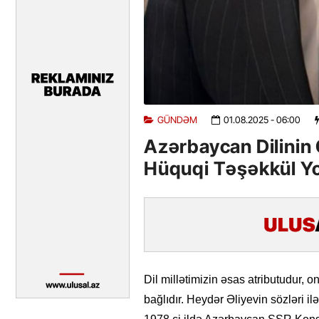
GÜNDƏM
01.08.2025
- 06:00
Azərbaycan Dilini
Hüquqi Təşəkkül Y
Dil millətimizin əsas atributudur, o
bağlıdır. Heydər Əliyevin sözləri ilə 