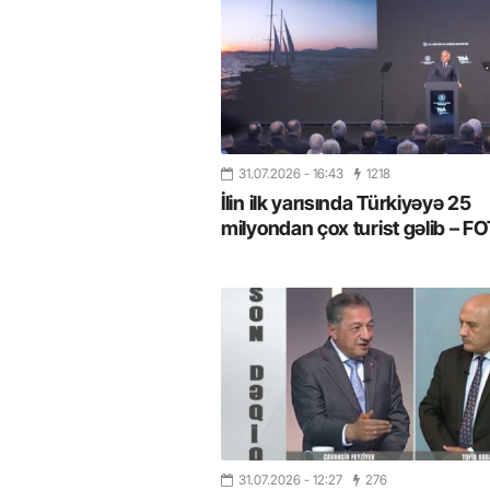
31.07.2026
- 16:43
1218
İlin ilk yarısında Türkiyəyə 25
milyondan çox turist gəlib – 
31.07.2026
- 12:27
276