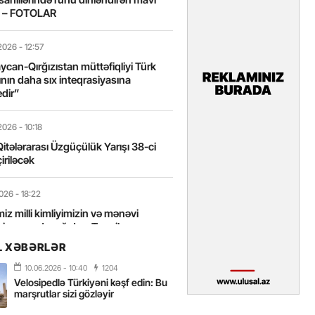
t – FOTOLAR
2026
- 12:57
can-Qırğızıstan müttəfiqliyi Türk
nın daha sıx inteqrasiyasına
edir”
2026
- 10:18
itələrarası Üzgüçülük Yarışı 38-ci
iriləcək
2026
- 18:22
miz milli kimliyimizin və mənəvi
izin əsas dayağıdır – Tənzilə
anlı
L XƏBƏRLƏR
10.06.2026
- 10:40
1204
2026
- 16:58
Velosipedlə Türkiyəni kəşf edin: Bu
axarını yalnız böyük liderlər dəyişir
marşrutlar sizi gözləyir