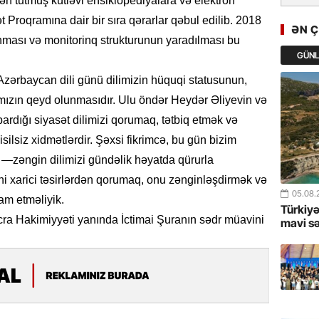
dən tutmuş kütləvi ensiklopediyalara və elektron
GoTürkiy
t Proqramına dair bir sıra qərarlar qəbul edilib. 2018
Awards 
ƏN 
-FOTOL
orunması və monitorinq strukturunun yaradılması bu
GÜN
23.07.
Azərbaycan dili günü dilimizin hüquqi statusunun,
Türkiyə 
ğımızın qeyd olunmasıdır. Ulu öndər Heydər Əliyevin və
istiqam
rdığı siyasət dilimizi qorumaq, tətbiq etmək və
ilsiz xidmətlərdir. Şəxsi fikrimcə, bu gün bizim
23.07.
“İlham Ə
—zəngin dilimizi gündəlik həyatda qürurla
Azərbay
ini xarici təsirlərdən qorumaq, onu zənginləşdirmək və
mərhələ
05.08.
am etməliyik.
Türkiyə
a Hakimiyyəti yanında İctimai Şuranın sədr müavini
22.07.
mavi s
YAP Səba
Günü q
22.07.
Deputat