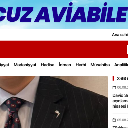
Ana səhi
iyyat
Mədəniyyət
Hadisə
İdman
Hərbi
Müsahibə
Analiti
XƏBƏ
06.08.
David Se
açıqlama
hissəsi 
05.08.
Türkiyə 