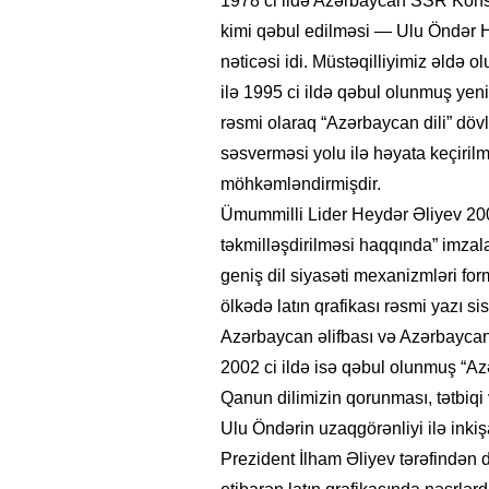
1978 ci ildə Azərbaycan SSR Konsti
kimi qəbul edilməsi — Ulu Öndər 
nəticəsi idi. Müstəqilliyimiz əldə
ilə 1995 ci ildə qəbul olunmuş ye
rəsmi olaraq “Azərbaycan dili” dövl
səsverməsi yolu ilə həyata keçirilm
möhkəmləndirmişdir.
Ümummilli Lider Heydər Əliyev 2001 
təkmilləşdirilməsi haqqında” imzal
geniş dil siyasəti mexanizmləri for
ölkədə latın qrafikası rəsmi yazı s
Azərbaycan əlifbası və Azərbaycan d
2002 ci ildə isə qəbul olunmuş “A
Qanun dilimizin qorunması, tətbiqi 
Ulu Öndərin uzaqgörənliyi ilə inkiş
Prezident İlham Əliyev tərəfindən d