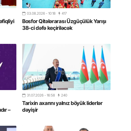
Azərbay
03.08.2026
- 10:18
417
14.07.
iqliyi
Bosfor Qitələrarası Üzgüçülük Yarışı
Şuşa dü
38-ci dəfə keçiriləcək
mərkəzin
yazır
13.07.
Azərbay
siyasi a
13.07.
Cavanşi
Forumu 
hadisəd
31.07.2026
- 16:58
240
Tarixin axarını yalnız böyük liderlər
13.07.
dır –
dəyişir
İstirahə
olan bu