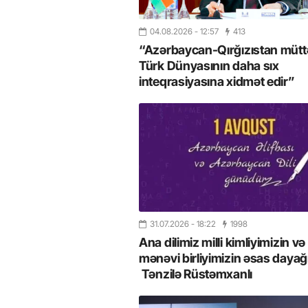
04.08.2026
- 12:57
413
“Azərbaycan-Qırğızıstan müttəf
Türk Dünyasının daha sıx
inteqrasiyasına xidmət edir”
31.07.2026
- 18:22
1998
Ana dilimiz milli kimliyimizin və
mənəvi birliyimizin əsas dayağı
Tənzilə Rüstəmxanlı