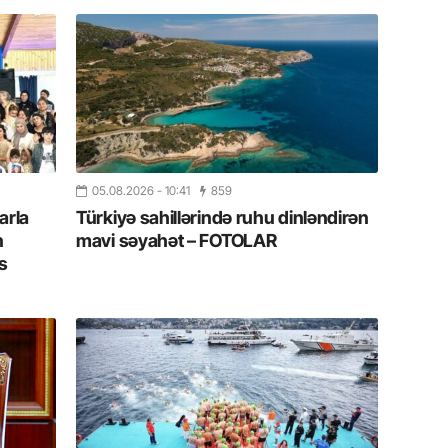
19.07.
Şuşa art
dialoq 
17.07.
Yeni dü
Türkiyə
05.08.2026
- 10:41
859
15.07.
arla
Türkiyə sahillərində ruhu dinləndirən
n
mavi səyahət – FOTOLAR
Albert R
təqdimat
s
15.07.
Türkiyə
yaxşı d
14.07.
Beynəlx