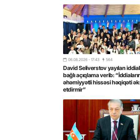
06.08.2026
- 17:43
564
David Seliverstov yayılan iddial
bağlı açıqlama verib: “İddiaları
əhəmiyyətli hissəsi həqiqəti ək
etdirmir”