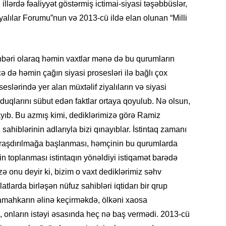
illərdə fəaliyyət göstərmiş ictimai-siyasi təşəbbüslər,
19.07.
yalılar Forumu”nun və 2013-cü ildə elan olunan “Milli
Şuşa art
dialoq 
bəri olaraq həmin vaxtlar mənə də bu qurumların
17.07.
Yeni dü
ə də həmin çağın siyasi prosesləri ilə bağlı çox
Türkiyə
seslərində yer alan müxtəlif ziyalıların və siyasi
nduqlarını sübut edən faktlar ortaya qoyulub. Nə olsun,
15.07.
yıb. Bu azmış kimi, dediklərimizə görə Ramiz
Albert R
sahiblərinin adlarıyla bizi qınayıblar. İstintaq zamanı
təqdimat
araşdırılmağa başlanması, həmçinin bu qurumlarda
15.07.
in toplanması istintaqın yönəldiyi istiqamət barədə
Türkiyə
ə onu deyir ki, bizim o vaxt dediklərimiz səhv
yaxşı d
tlarda birləşən nüfuz sahibləri iqtidarı bir qrup
 tamahkarın əlinə keçirməkdə, ölkəni xaosa
14.07.
i, onların istəyi əsasında heç nə baş vermədi. 2013-cü
Beynəlx