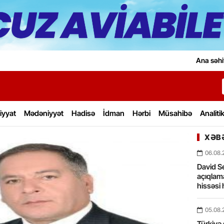
Ana səhi
iyyat
Mədəniyyət
Hadisə
İdman
Hərbi
Müsahibə
Analiti
XƏBƏ
06.08.
David Se
açıqlama
hissəsi 
05.08.
Türkiyə 