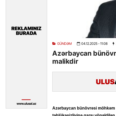
GÜNDƏM
04.12.2025
- 11:08
Azərbaycan bünövr
malikdir
Azərbaycan bünövrəsi möhkəm si
təhlükəsizliyinə qarşı yönəldilən 