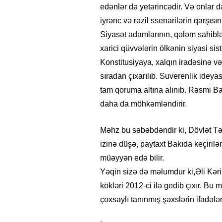
edənlər də yetərincədir. Və onlar da
iyrənc və rəzil ssenarilərin qarşısı
Siyasət adamlarının, qələm sahibləri
xarici qüvvələrin ölkənin siyasi si
Konstitusiyaya, xalqın iradəsinə v
sıradan çıxarılıb. Suverenlik idey
tam qoruma altına alınıb. Rəsmi Bakı
daha da möhkəmləndirir.
Məhz bu səbəbdəndir ki, Dövlət Tə
izinə düşə, paytaxt Bakıda keçirilən
6.2026
- 11:12
749
14.05.2026
- 10:58
347
müəyyən edə bilir.
rbaycan onların çirkin oyununu
“ABŞ və Qərb Çinin daha
Yəqin sizə də məlumdur ki,Əli Kərim
u”- VİDEO
istəmir”- VİDEO
kökləri 2012-ci ilə gedib çıxır. Bu
çoxsaylı tanınmış şəxslərin ifadələr