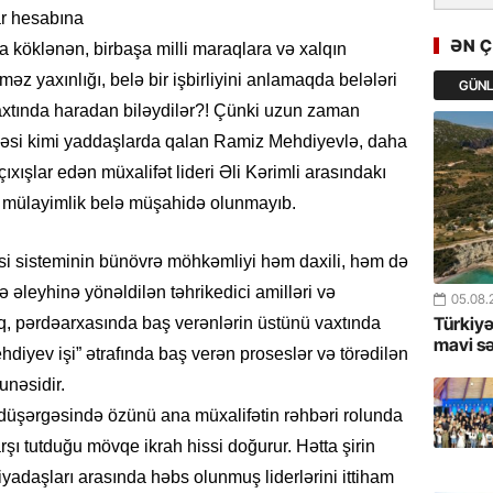
GoTürkiy
ar hesabına
Awards 
ƏN 
 köklənən, birbaşa milli maraqlara və xalqın
-FOTOL
əz yaxınlığı, belə bir işbirliyini anlamaqda belələri
GÜN
 vaxtında haradan biləydilər?! Çünki uzun zaman
23.07.
Türkiyə 
əsi kimi yaddaşlarda qalan Ramiz Mehdiyevlə, daha
istiqam
ışlar edən müxalifət lideri Əli Kərimli arasındakı
ir mülayimlik belə müşahidə olunmayıb.
23.07.
“İlham Ə
asi sisteminin bünövrə möhkəmliyi həm daxili, həm də
Azərbay
mərhələ
kə əleyhinə yönəldilən təhrikedici amilləri və
05.08.
Türkiyə
, pərdəarxasında baş verənlərin üstünü vaxtında
22.07.
mavi s
iyev işi” ətrafında baş verən proseslər və törədilən
YAP Səba
unəsidir.
Günü q
ət düşərgəsində özünü ana müxalifətin rəhbəri rolunda
rşı tutduğu mövqe ikrah hissi doğurur. Hətta şirin
22.07.
Deputat
iyadaşları arasında həbs olunmuş liderlərini ittiham