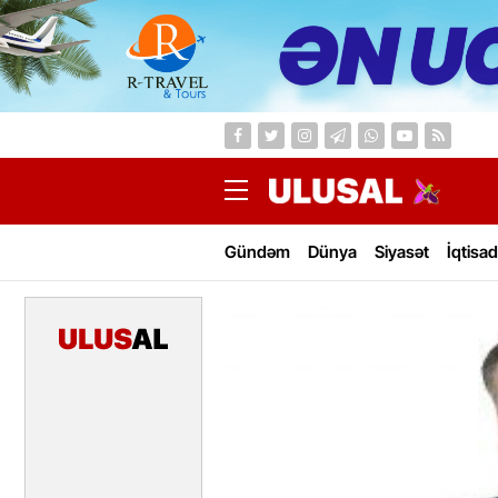
Gündəm
Dünya
Siyasət
İqtisad