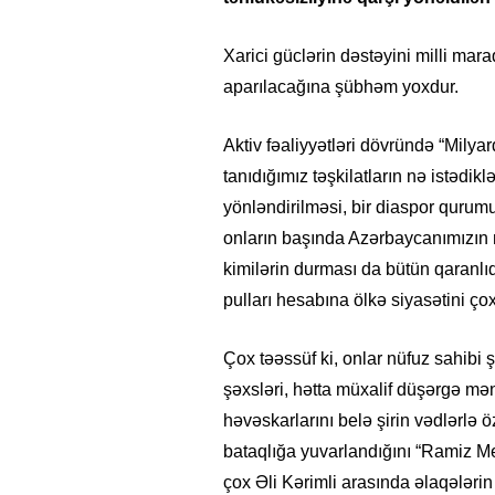
Xarici güclərin dəstəyini milli mara
aparılacağına şübhəm yoxdur.
Aktiv fəaliyyətləri dövründə “Milyard
tanıdığımız təşkilatların nə istədik
yönləndirilməsi, bir diaspor qurumu
onların başında Azərbaycanımızın 
kimilərin durması da bütün qaranlıql
pulları hesabına ölkə siyasətini çox
Çox təəssüf ki, onlar nüfuz sahibi şa
şəxsləri, hətta müxalif düşərgə mə
həvəskarlarını belə şirin vədlərlə ö
bataqlığa yuvarlandığını “Ramiz M
çox Əli Kərimli arasında əlaqələri