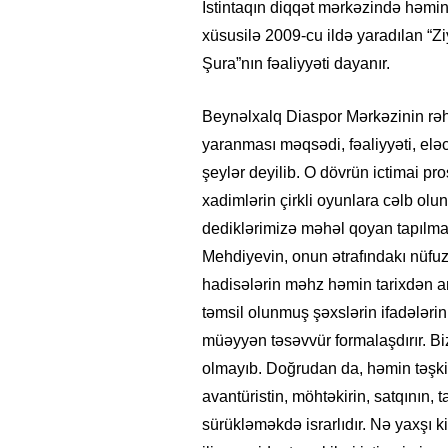
İstintaqın diqqət mərkəzində həmin 
xüsusilə 2009-cu ildə yaradılan “Zi
Şura”nın fəaliyyəti dayanır.
Beynəlxalq Diaspor Mərkəzinin rəh
yaranması məqsədi, fəaliyyəti, eləc
şeylər deyilib. O dövrün ictimai pro
xadimlərin çirkli oyunlara cəlb olu
dediklərimizə məhəl qoyan tapılma
Mehdiyevin, onun ətrafındakı nüfuz 
hadisələrin məhz həmin tarixdən 
təmsil olunmuş şəxslərin ifadələrin
müəyyən təsəvvür formalaşdırır. Biz
olmayıb. Doğrudan da, həmin təşkila
avantüristin, möhtəkirin, satqının,
sürükləməkdə israrlıdır. Nə yaxşı k