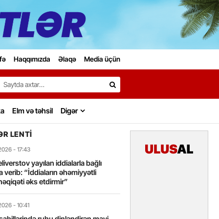
fə
Haqqımızda
Əlaqə
Media üçün
Search…
ka
Elm və təhsil
Digər
R LENTI
2026
- 17:43
liverstov yayılan iddialarla bağlı
 verib: “İddiaların əhəmiyyətli
həqiqəti əks etdirmir”
2026
- 10:41
sahillərində ruhu dinləndirən mavi