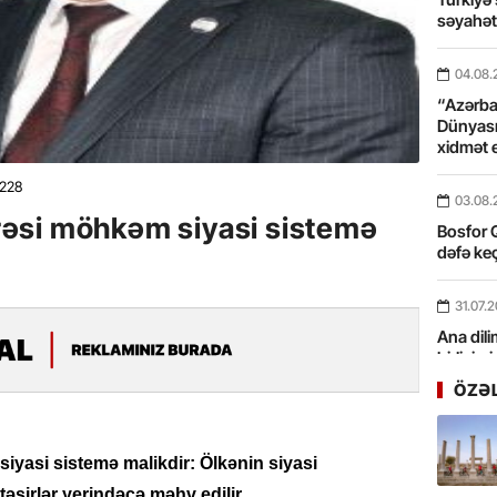
səyahə
04.08.
“Azərbay
Dünyası
xidmət 
228
03.08.
əsi möhkəm siyasi sistemə
Bosfor Q
dəfə keç
31.07.
Ana dili
birliyim
Rüstəmx
ÖZƏ
31.07.
Tarixin 
yasi sistemə malikdir: Ölkənin siyasi
təsirlər yerindəcə məhv edilir.