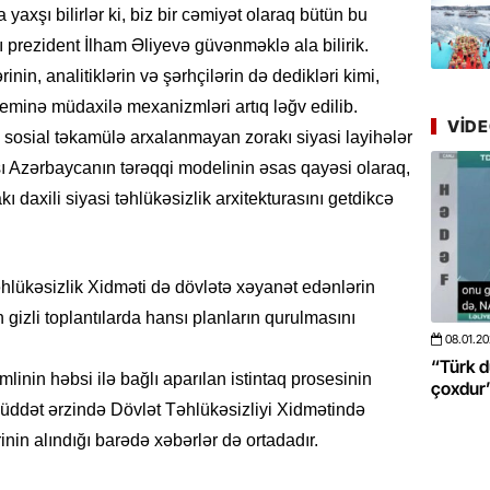
Azərbay
 yaxşı bilirlər ki, biz bir cəmiyət olaraq bütün bu
yer tutu
nı prezident İlham Əliyevə güvənməklə ala bilirik.
nin, analitiklərin və şərhçilərin də dedikləri kimi,
22.07.
steminə müdaxilə mexanizmləri artıq ləğv edilib.
“Əkinçi
VID
mühitin
ə sosial təkamülə arxalanmayan zorakı siyasi layihələr
ası Azərbaycanın tərəqqi modelinin əsas qayəsi olaraq,
21.07.
 daxili siyasi təhlükəsizlik arxitekturasını getdikcə
Tənzilə R
mətbuat
20.07.
hlükəsizlik Xidməti də dövlətə xəyanət edənlərin
Cavanşi
 gizli toplantılarda hansı planların qurulmasını
Üstellə
08.01.2026
- 10:50
424
20.
 da böyüməsini
“Türk dünyası ilə bağlı görüləcək işlər
“Azə
linin həbsi ilə bağlı aparılan istintaq prosesinin
çoxdur” -VİDEO
poz
20.07.
 müddət ərzində Dövlət Təhlükəsizliyi Xidmətində
Türkiyə
Antalya
inin alındığı barədə xəbərlər də ortadadır.
turistlər