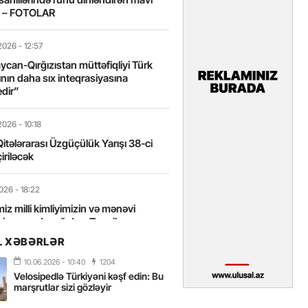
t – FOTOLAR
2026
- 12:57
can-Qırğızıstan müttəfiqliyi Türk
nın daha sıx inteqrasiyasına
edir”
2026
- 10:18
itələrarası Üzgüçülük Yarışı 38-ci
iriləcək
2026
- 18:22
miz milli kimliyimizin və mənəvi
izin əsas dayağıdır – Tənzilə
anlı
L XƏBƏRLƏR
10.06.2026
- 10:40
1204
2026
- 16:58
Velosipedlə Türkiyəni kəşf edin: Bu
axarını yalnız böyük liderlər dəyişir
marşrutlar sizi gözləyir