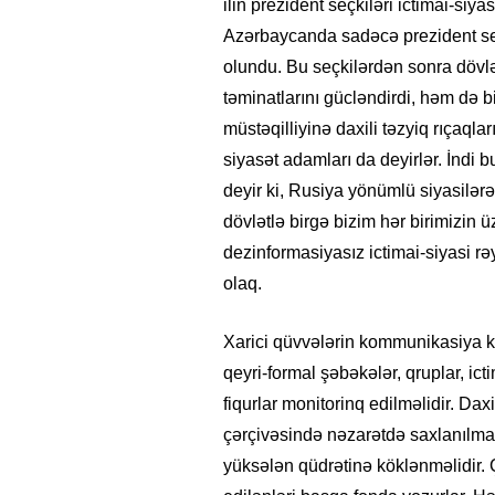
ilin prezident seçkiləri ictimai-siy
Azərbaycanda sadəcə prezident seç
olundu. Bu seçkilərdən sonra dövlə
təminatlarını gücləndirdi, həm də b
müstəqilliyinə daxili təzyiq rıçaqla
siyasət adamları da deyirlər. İndi
deyir ki, Rusiya yönümlü siyasilərə
dövlətlə birgə bizim hər birimizin 
dezinformasiyasız ictimai-siyasi r
olaq.
Xarici qüvvələrin kommunikasiya kan
qeyri-formal şəbəkələr, qruplar, icti
fiqurlar monitorinq edilməlidir. Daxi
çərçivəsində nəzarətdə saxlanılmalı
yüksələn qüdrətinə köklənməlidir. 