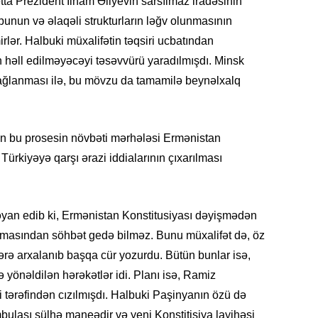
tta Prezident İlham Əliyevin sarsılmaz iradəsinin
11.07.2
punun və əlaqəli strukturların ləğv olunmasının
“İndiki
rlər. Halbuki müxalifətin təqsiri ucbatından
mənada 
həll edilməyəcəyi təsəvvürü yaradılmışdı. Minsk
bağlanması ilə, bu mövzu da tamamilə beynəlxalq
10.07.
Ankara 
diploma
Deputa
n bu prosesin növbəti mərhələsi Ermənistan
ürkiyəyə qarşı ərazi iddialarının çıxarılması
08.07.
Kapadoki
və Atçıl
olundu
bəyan edib ki, Ermənistan Konstitusiyası dəyişmədən
nmasından söhbət gedə bilməz. Bunu müxalifət də, öz
07.07.
rə arxalanıb başqa cür yozurdu. Bütün bunlar isə,
NATO-nu
ə yönəldilən hərəkətlər idi. Planı isə, Ramiz
ola bilə
li tərəfindən cızılmışdı. Halbuki Paşinyanın özü də
07.07.
ambulası sülhə maneədir və yeni Konstitisiya layihəsi