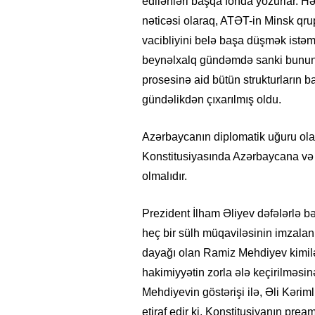
edilənləri başqa fonda yozurlar. Hə
nəticəsi olaraq, ATƏT-in Minsk qru
vacibliyini belə başa düşmək istəmi
beynəlxalq gündəmdə sanki bunun 
prosesinə aid bütün strukturların 
gündəlikdən çıxarılmış oldu.
Azərbaycanın diplomatik uğuru ola
Konstitusiyasında Azərbaycana və T
olmalıdır.
Prezident İlham Əliyev dəfələrlə 
heç bir sülh müqaviləsinin imzala
dayağı olan Ramiz Mehdiyev kimilə
hakimiyyətin zorla ələ keçirilməsin
Mehdiyevin göstərişi ilə, Əli Kərim
etiraf edir ki, Konstitusiyanın pre