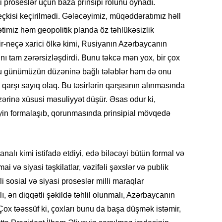
Azərbay
asi proseslər üçün baza prinsipi rolunu oynadı.
kisi keçirilmədi. Gələcəyimiz, müqəddəratımız həll
14.07.
timiz həm geopolitik planda öz təhlükəsizlik
Şuşa dü
ir-neçə xarici ölkə kimi, Rusiyanın Azərbaycanın
mərkəzin
yazır
rını tam zərərsizləşdirdi. Bunu təkcə mən yox, bir çox
 bu günümüzün düzəninə bağlı tələblər həm də onu
13.07.
 qarşı sayıq olaq. Bu təsirlərin qarşısının alınmasında
Azərbay
üzərinə xüsusi məsuliyyət düşür. Əsas odur ki,
siyasi a
əyin formalaşıb, qorunmasında prinsipial mövqedə
13.07.
Cavanşi
Forumu 
alı kimi istifadə etdiyi, edə biləcəyi bütün formal və
hadisəd
mai və siyasi təşkilatlar, vəzifəli şəxslər və publik
li sosial və siyasi proseslər milli maraqlar
13.07.
, ən diqqətli şəkildə təhlil olunmalı, Azərbaycanın
İstirahə
olan bu
Çox təəssüf ki, çoxları bunu da başa düşmək istəmir,