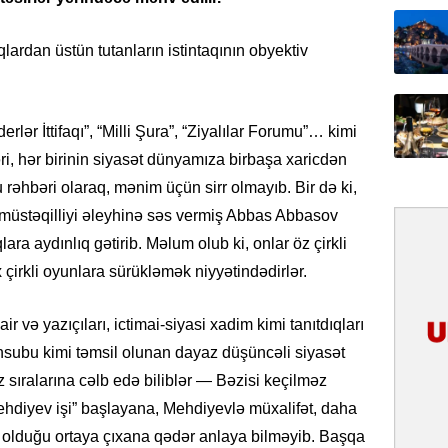
31.07.
İlin ilk
qlardan üstün tutanların istintaqının obyektiv
çox tur
31.07.
erlər İttifaqı”, “Milli Şura”, “Ziyalılar Forumu”… kimi
Yeni mü
Qırğızıs
ləri, hər birinin siyasət dünyamıza birbaşa xaricdən
ŞƏRH
 rəhbəri olaraq, mənim üçün sirr olmayıb. Bir də ki,
müstəqilliyi əleyhinə səs vermiş Abbas Abbasov
31.07.
ara aydınlıq gətirib. Məlum olub ki, onlar öz çirkli
Cavanşi
 çirkli oyunlara sürükləmək niyyətindədirlər.
Asiya öl
inkişaf e
ir və yazıçıları, ictimai-siyasi xadim kimi tanıtdıqları
30.07.
nsubu kimi təmsil olunan dayaz düşüncəli siyasət
Türkiyən
z sıralarına cəlb edə biliblər — Bəzisi keçilməz
təcrübəs
ehdiyev işi” başlayana, Mehdiyevlə müxalifət, daha
27.07.
n olduğu ortaya çıxana qədər anlaya bilməyib. Başqa