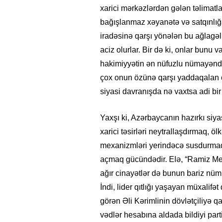
xarici mərkəzlərdən gələn təlimatl
bağışlanmaz xəyanətə və satqınlığa
iradəsinə qarşı yönələn bu ağlagəlm
aciz olurlar. Bir də ki, onlar bunu
hakimiyyətin ən nüfuzlu nümayənd
çox onun özünə qarşı yaddaqalan çıx
siyasi davranışda nə vaxtsa adi b
Yaxşı ki, Azərbaycanın hazırkı siy
xarici təsirləri neytrallaşdırmaq, öl
mexanizmləri yerindəcə susdurmaq
açmaq gücündədir. Elə, “Ramiz Mehd
ağır cinayətlər də bunun bariz nüm
İndi, lider qıtlığı yaşayan müxalif
görən Əli Kərimlinin dövlətçiliyə qa
vədlər hesabına aldada bildiyi part